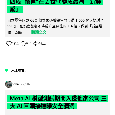
四成 "懷舊"在 Z 世代變成最潮「新鮮
感」
日本零售巨頭 GEO 將懷舊遊戲銷售門市從 1,000 間大幅減至
99 間，但銷售額卻不降反升至過往的 1.4 倍。做到「減店增
閱讀全文
收」奇蹟，...
104
5
分享
↗
人工智能
Vin
7 小時
Meta AI 模型測試期間入侵他家公司 三
大 AI 巨頭接連曝安全漏洞