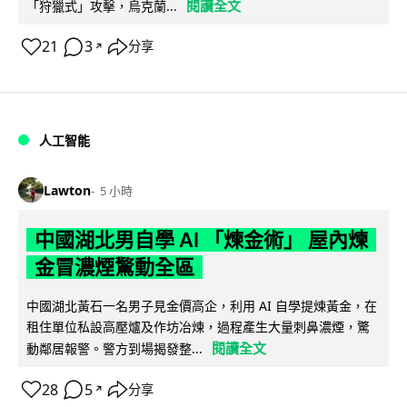
閱讀全文
「狩獵式」攻擊，烏克蘭...
21
3
分享
↗
人工智能
Lawton
5 小時
中國湖北男自學 AI 「煉金術」 屋內煉
金冒濃煙驚動全區
中國湖北黃石一名男子見金價高企，利用 AI 自學提煉黃金，在
租住單位私設高壓爐及作坊冶煉，過程產生大量刺鼻濃煙，驚
閱讀全文
動鄰居報警。警方到場揭發整...
28
5
分享
↗