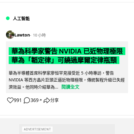
人工智能
Lawton
10 小時
華為科學家警告 NVIDIA 已近物理極限
華為「韜定律」可繞過摩爾定律瓶頸
華為半導體首席科學家廖恒罕見接受近 5 小時專訪，警告
NVIDIA 等西方晶片巨頭正逼近物理極限，傳統製程升級已失經
閱讀全文
濟效益。他同時介紹華為...
991
369
分享
↗
ADVERTISEMENT