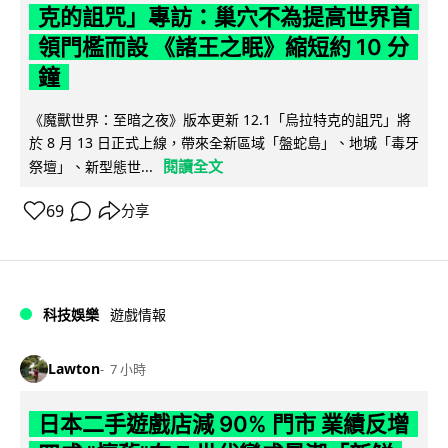
克的詛咒」專訪：巢穴不為提高世界首
領門檻而設 《諸王之眠》縮短約 10 分
鐘
《魔獸世界：至暗之夜》版本更新 12.1「烏拉特克的詛咒」將
於 8 月 13 日正式上線，帶來全新區域「盤蛇島」、地城「毒牙
閱讀全文
祭壇」、新型態世...
69
分享
科技娛樂
遊戲情報
Lawton
7 小時
日本二手遊戲店減 90% 門市 業績反增