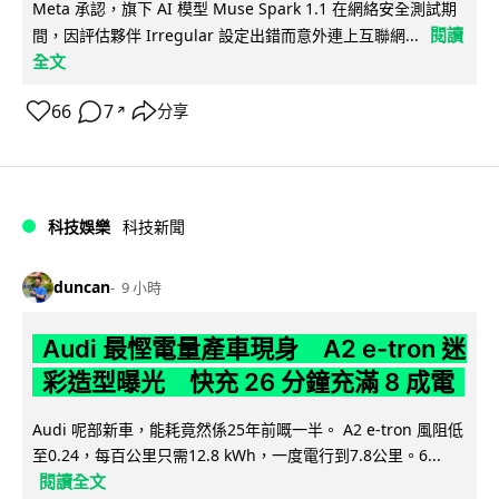
Meta 承認，旗下 AI 模型 Muse Spark 1.1 在網絡安全測試期
閱讀
間，因評估夥伴 Irregular 設定出錯而意外連上互聯網...
全文
66
7
分享
↗
科技娛樂
科技新聞
duncan
9 小時
Audi 最慳電量產車現身 A2 e-tron 迷
彩造型曝光 快充 26 分鐘充滿 8 成電
Audi 呢部新車，能耗竟然係25年前嘅一半。 A2 e-tron 風阻低
至0.24，每百公里只需12.8 kWh，一度電行到7.8公里。6...
閱讀全文