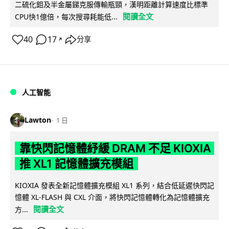
二硫化鉬及半金屬銻克服傳輸瓶頸，漢明距離計算速度比標準
閱讀全文
CPU快1億倍，每次搜尋耗能低...
40
17
分享
↗
人工智能
Lawton
1 日
靠快閃記憶體紓緩 DRAM 不足 KIOXIA
推 XL1 記憶體擴充模組
KIOXIA 發表全新記憶體擴充模組 XL1 系列，結合低延遲快閃記
憶體 XL-FLASH 與 CXL 介面，將快閃記憶體轉化為記憶體擴充
閱讀全文
方...