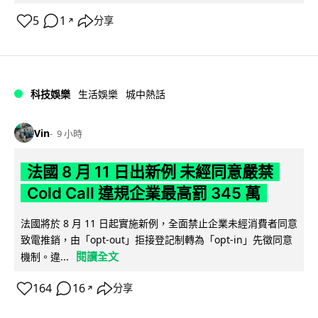
5
1
分享
↗
科技娛樂
生活娛樂
城中熱話
Vin
9 小時
法國 8 月 11 日出新例 未經同意嚴禁
Cold Call 違規企業最高罰 345 萬
法國將於 8 月 11 日起實施新例，全面禁止企業未經消費者同意
致電推銷，由「opt-out」拒接登記制轉為「opt-in」先徵同意
閱讀全文
機制。違...
164
16
分享
↗