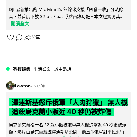
DJI 最新推出的 Mic Mini 2s 無線咪支援「四發一收」分軌錄
音，並首度下放 32-bit Float 浮點內錄功能。本文經實測其...
閱讀全文
分享
科技娛樂
生活娛樂
城中熱話
Lawton
5 小時
澤連斯基怒斥俄軍「人肉狩獵」 無人機
追殺烏克蘭小販近 40 秒仍被炸傷
烏克蘭克爾松一名 52 歲小販被俄軍無人機追擊近 40 秒後被炸
傷，影片由烏克蘭總統澤連斯基公開。他直斥俄軍對平民進行