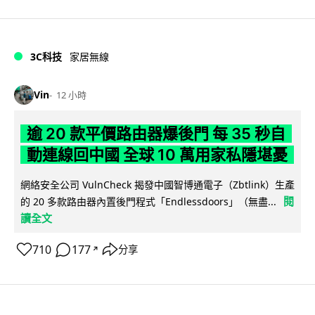
3C科技
家居無線
Vin
12 小時
逾 20 款平價路由器爆後門 每 35 秒自
動連線回中國 全球 10 萬用家私隱堪憂
網絡安全公司 VulnCheck 揭發中國智博通電子（Zbtlink）生產
閱
的 20 多款路由器內置後門程式「Endlessdoors」（無盡...
讀全文
710
177
分享
↗