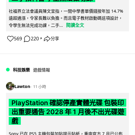
社福界立法會議員陳文宜指，一間中學書單價錢按年加 14.7%
遠超通漲，令家長難以負擔。而且電子教材啟動碼這項設計，
閱讀全文
令學生無法完成功課，二手...
569
220
分享
↗
科技娛樂
遊戲情報
Lawton
11 小時
PlayStation 確認停產實體光碟 包裝印
出重要通告 2028 年 1 月後不出光碟遊
戲
Sony 已在 PS5 主機包裝加貼提示貼紙，重申官方 7 月已公布