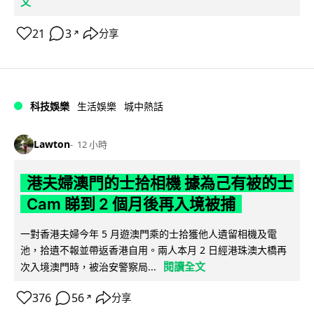
文
21
3
分享
↗
科技娛樂
生活娛樂
城中熱話
Lawton
12 小時
港夫婦澳門的士拾相機 據為己有被的士
Cam 睇到 2 個月後再入境被捕
一對香港夫婦今年 5 月遊澳門乘的士拾獲他人遺留相機及電
池，拾遺不報並帶返香港自用。兩人本月 2 日經港珠澳大橋再
閱讀全文
次入境澳門時，被治安警察局...
376
56
分享
↗