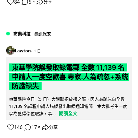
84
5
分享
↗
商業科技
資訊保安
Lawton
1 日
東華學院誤發取錄電郵 全數 11,139 名
申請人一度空歡喜 專家:人為疏忽+系統
防護缺失
東華學院今日（5 日）大學聯招放榜之際，因人為疏忽向全數
11,139 名課程申請人錯誤發出取錄通知電郵，令大批考生一度
閱讀全文
以為獲得學位取錄，事...
146
17
分享
↗