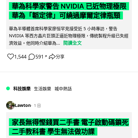
華為科學家警告 NVIDIA 已近物理極限
華為「韜定律」可繞過摩爾定律瓶頸
華為半導體首席科學家廖恒罕見接受近 5 小時專訪，警告
NVIDIA 等西方晶片巨頭正逼近物理極限，傳統製程升級已失經
閱讀全文
濟效益。他同時介紹華為...
1,544
591
分享
↗
科技娛樂
生活娛樂
城中熱話
Lawton
1 日
家長無得慳錢買二手書 電子啟動碼鎖死
二手教科書 學生無法做功課