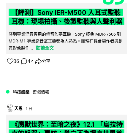
【評測】Sony IER-M500 入耳式監聽
耳機：現場拍攝、後製監聽與人聲利器
談到專業混音專用的聲音監聽耳機，Sony 經典 MDR-7506 到
MDR-M1 專業錄音室耳機都為人熟悉。而現在舞台製作者與創
閱讀全文
意影像製作...
36
4
分享
↗
科技娛樂
遊戲情報
天恩
1 日
《魔獸世界：至暗之夜》12.1 「烏拉特