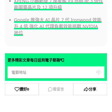
XPENG 小鵬新版 7 座星艦 X9 亮相 配 3 倍性
能圖靈晶片及 12 項升級
Google 推強大 AI 晶片 7 代 Ironwood 效能
升 4 倍 強化 AI 代理負載效能挑戰 NVIDIA
地位
📮
更多精彩文章每日送到電子郵箱
讚好
0
看留言
分享