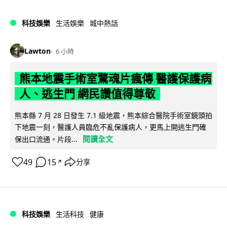
科技娛樂
生活娛樂
城中熱話
Lawton
6 小時
熊本地震手術室驚魂片瘋傳 醫護保護病
人、逃生門 網民讚值得尊敬
熊本縣 7 月 28 日發生 7.1 級地震，熊本綜合醫院手術室鏡頭拍
下地震一刻，醫護人員臨危不亂保護病人，更馬上開逃生門確
閱讀全文
保出口流通。片段...
49
15
分享
↗
科技娛樂
生活科技
健康