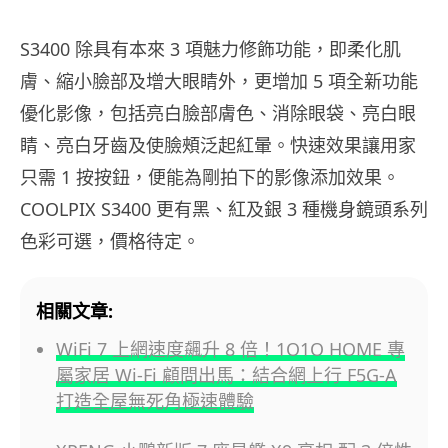
S3400 除具有本來 3 項魅力修飾功能，即柔化肌
膚、縮小臉部及增大眼睛外，更增加 5 項全新功能
優化影像，包括亮白臉部膚色、消除眼袋、亮白眼
睛、亮白牙齒及使臉頰泛起紅暈。快速效果讓用家
只需 1 按按鈕，便能為剛拍下的影像添加效果。
COOLPIX S3400 更有黑、紅及銀 3 種機身鏡頭系列
色彩可選，價格待定。
相關文章:
WiFi 7 上網速度飆升 8 倍！1O1O HOME 專
屬家居 Wi-Fi 顧問出馬：結合網上行 F5G-A
打造全屋無死角極速體驗