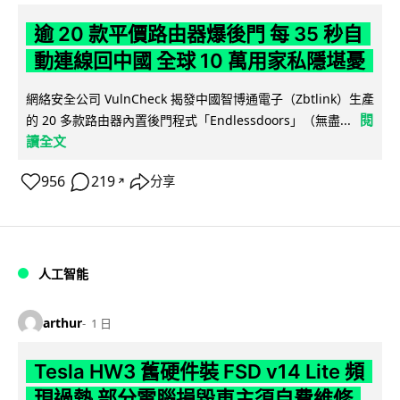
逾 20 款平價路由器爆後門 每 35 秒自
動連線回中國 全球 10 萬用家私隱堪憂
網絡安全公司 VulnCheck 揭發中國智博通電子（Zbtlink）生產
閱
的 20 多款路由器內置後門程式「Endlessdoors」（無盡...
讀全文
956
219
分享
↗
人工智能
arthur
1 日
Tesla HW3 舊硬件裝 FSD v14 Lite 頻
現過熱 部分電腦損毀車主須自費維修