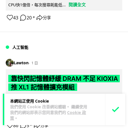
閱讀全文
CPU快1億倍，每次搜尋耗能低...
43
20
分享
↗
人工智能
Lawton
1 日
靠快閃記憶體紓緩 DRAM 不足 KIOXIA
推 XL1 記憶體擴充模組
KIOXIA 發表全新記憶體擴充模組 XL1 系列，結合低延遲快閃記
本網站正使用 Cookie
憶體 XL-FLASH 與 CXL 介面，將快閃記憶體轉化為記憶體擴充
我們使用 Cookie 改善網站體驗。 繼續使用
閱讀全文
我們的網站即表示您同意我們的
Cookie 政
方...
策
。
86
5
分享
↗