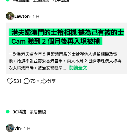
Lawton
1 日
港夫婦澳門的士拾相機 據為己有被的士
Cam 睇到 2 個月後再入境被捕
一對香港夫婦今年 5 月遊澳門乘的士拾獲他人遺留相機及電
池，拾遺不報並帶返香港自用。兩人本月 2 日經港珠澳大橋再
閱讀全文
次入境澳門時，被治安警察局...
531
75
分享
↗
3C科技
家居無線
Vin
1 日