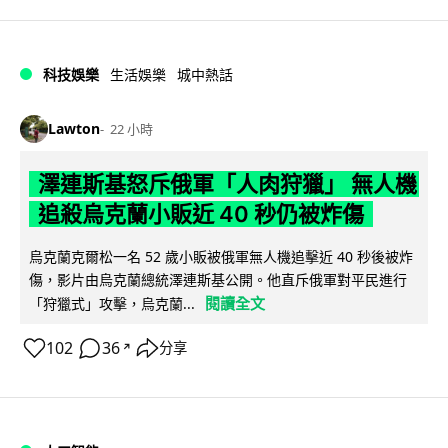
科技娛樂
生活娛樂
城中熱話
Lawton
22 小時
澤連斯基怒斥俄軍「人肉狩獵」 無人機
追殺烏克蘭小販近 40 秒仍被炸傷
烏克蘭克爾松一名 52 歲小販被俄軍無人機追擊近 40 秒後被炸
傷，影片由烏克蘭總統澤連斯基公開。他直斥俄軍對平民進行
閱讀全文
「狩獵式」攻擊，烏克蘭...
102
36
分享
↗