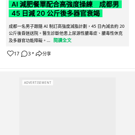
AI 減肥餐單配合高強度操練 成都男
45 日減 20 公斤後多器官衰竭
成都一名男子跟隨 AI 制訂高強度減脂計劃，45 日內減去約 20
公斤後昏迷送院。醫生診斷他患上尿源性膿毒症、膿毒性休克
閱讀全文
及多器官功能障礙。...
17
3
分享
↗
ADVERTISEMENT