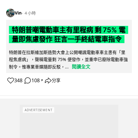
Vin
4 小時
特朗普嘲電動車主有里程病 剩 75% 電
量即焦慮發作 狂言一手終結電車指令
特朗普在拉斯維加斯造勢大會上公開嘲諷電動車車主患有「里
程焦慮病」，聲稱電量剩 75% 便發作，並重申已廢除電動車強
閱讀全文
制令。惟專業車媒隨即反駁，...
348
108
分享
↗
ADVERTISEMENT