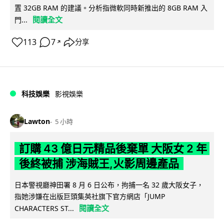
置 32GB RAM 的建議。分析指微軟同時新推出的 8GB RAM 入
閱讀全文
門...
113
7
分享
↗
科技娛樂
影視娛樂
Lawton
5 小時
訂購 43 億日元精品後棄單 大阪女 2 年
後終被捕 涉海賊王,火影周邊產品
日本警視廳神田署 8 月 6 日公布，拘捕一名 32 歲大阪女子，
指她涉嫌在出版巨頭集英社旗下官方網店「JUMP
閱讀全文
CHARACTERS ST...