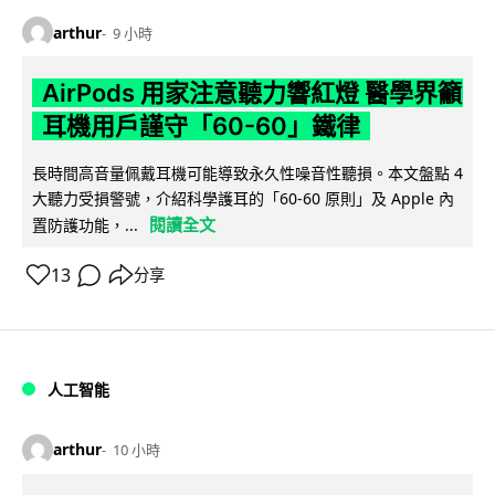
arthur
9 小時
AirPods 用家注意聽力響紅燈 醫學界籲
耳機用戶謹守「60-60」鐵律
長時間高音量佩戴耳機可能導致永久性噪音性聽損。本文盤點 4
大聽力受損警號，介紹科學護耳的「60-60 原則」及 Apple 內
閱讀全文
置防護功能，...
13
分享
人工智能
arthur
10 小時