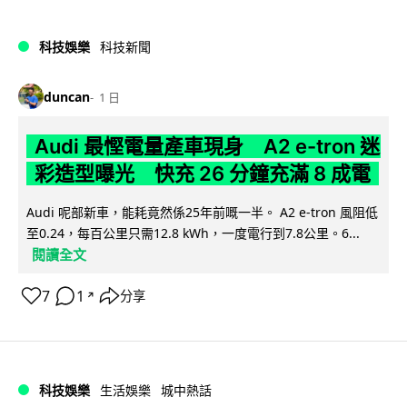
科技娛樂
科技新聞
duncan
1 日
Audi 最慳電量產車現身 A2 e-tron 迷
彩造型曝光 快充 26 分鐘充滿 8 成電
Audi 呢部新車，能耗竟然係25年前嘅一半。 A2 e-tron 風阻低
至0.24，每百公里只需12.8 kWh，一度電行到7.8公里。6...
閱讀全文
7
1
分享
↗
科技娛樂
生活娛樂
城中熱話