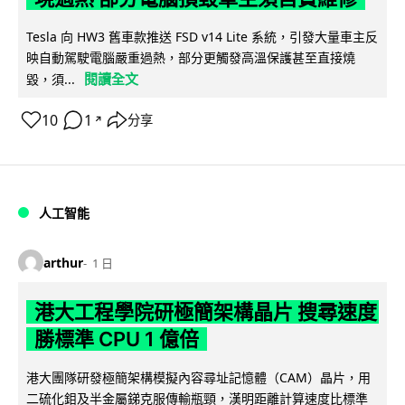
Tesla 向 HW3 舊車款推送 FSD v14 Lite 系統，引發大量車主反
映自動駕駛電腦嚴重過熱，部分更觸發高溫保護甚至直接燒
閱讀全文
毀，須...
10
1
分享
↗
人工智能
arthur
1 日
港大工程學院研極簡架構晶片 搜尋速度
勝標準 CPU 1 億倍
港大團隊研發極簡架構模擬內容尋址記憶體（CAM）晶片，用
二硫化鉬及半金屬銻克服傳輸瓶頸，漢明距離計算速度比標準