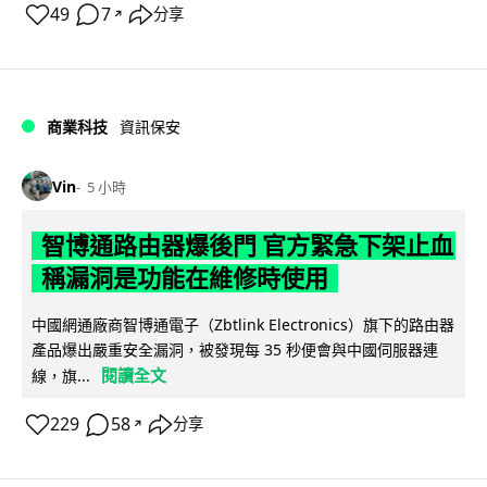
49
7
分享
↗
商業科技
資訊保安
Vin
5 小時
智博通路由器爆後門 官方緊急下架止血
稱漏洞是功能在維修時使用
中國網通廠商智博通電子（Zbtlink Electronics）旗下的路由器
產品爆出嚴重安全漏洞，被發現每 35 秒便會與中國伺服器連
閱讀全文
線，旗...
229
58
分享
↗