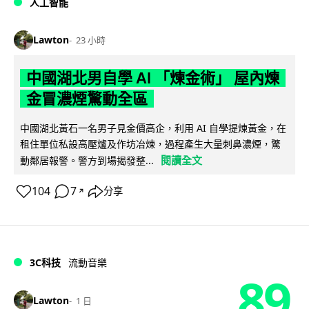
人工智能
Lawton
23 小時
中國湖北男自學 AI 「煉金術」 屋內煉
金冒濃煙驚動全區
中國湖北黃石一名男子見金價高企，利用 AI 自學提煉黃金，在
租住單位私設高壓爐及作坊冶煉，過程產生大量刺鼻濃煙，驚
閱讀全文
動鄰居報警。警方到場揭發整...
104
7
分享
↗
3C科技
流動音樂
89
Lawton
1 日