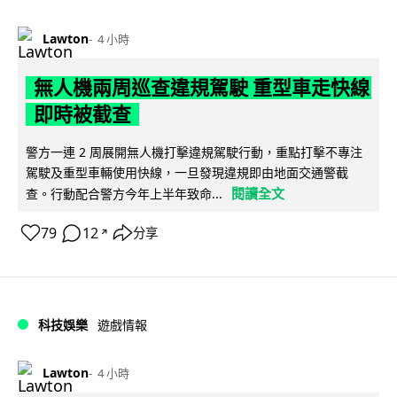
Lawton
4 小時
無人機兩周巡查違規駕駛 重型車走快線
即時被截查
警方一連 2 周展開無人機打擊違規駕駛行動，重點打擊不專注
駕駛及重型車輛使用快線，一旦發現違規即由地面交通警截
閱讀全文
查。行動配合警方今年上半年致命...
79
12
分享
↗
科技娛樂
遊戲情報
Lawton
4 小時