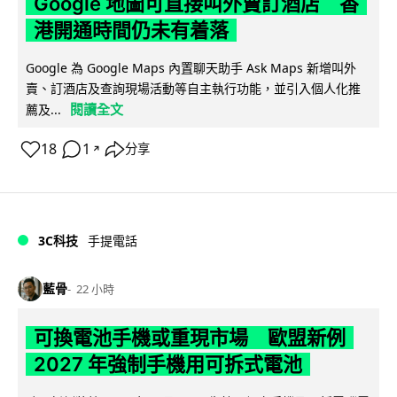
Google 地圖可直接叫外賣訂酒店 香
港開通時間仍未有着落
Google 為 Google Maps 內置聊天助手 Ask Maps 新增叫外
賣、訂酒店及查詢現場活動等自主執行功能，並引入個人化推
閱讀全文
薦及...
18
1
分享
↗
3C科技
手提電話
藍骨
22 小時
可換電池手機或重現市場 歐盟新例
2027 年強制手機用可拆式電池