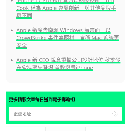
iPhone 17 Pro 採用蒸汽均熱板技術 Tim
Cook 稱為 Apple 專屬創新 與其他品牌手
機不同
Apple 新廣告嘲諷 Windows 藍畫面 以
CrowdStrike 事件為題材 宣稱 Mac 系統更
安全
Apple 新 CEO 銳意重振公司設計地位 秋季發
布會料率先登場 首款摺疊iPhone
📮
更多精彩文章每日送到電子郵箱