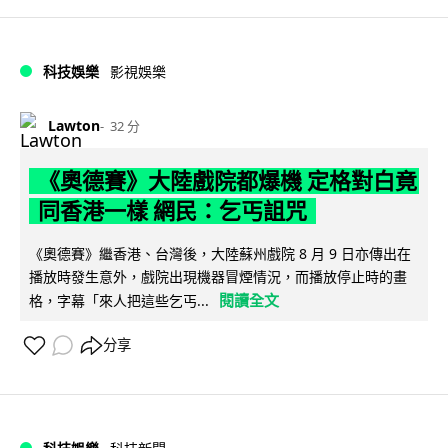
科技娛樂
影視娛樂
Lawton
32 分
《奧德賽》大陸戲院都爆機 定格對白竟
同香港一樣 網民：乞丐詛咒
《奧德賽》繼香港、台灣後，大陸蘇州戲院 8 月 9 日亦傳出在
播放時發生意外，戲院出現機器冒煙情況，而播放停止時的畫
閱讀全文
格，字幕「來人把這些乞丐...
分享