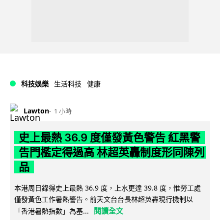
科技娛樂
生活科技
健康
Lawton
1 小時
史上最熱 36.9 度僅發黃色警告 紅黑警
告門檻定得過高 林超英轟制度形同陳列
品
本港周日錄得史上最熱 36.9 度，上水更達 39.8 度，惟勞工處
僅發黃色工作暑熱警告。前天文台台長林超英轟現行機制以
閱讀全文
「香港暑熱指數」為基...