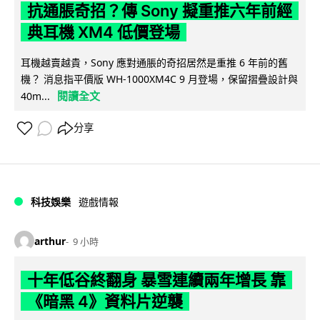
抗通脹奇招？傳 Sony 擬重推六年前經
典耳機 XM4 低價登場
耳機越賣越貴，Sony 應對通脹的奇招居然是重推 6 年前的舊
機？ 消息指平價版 WH-1000XM4C 9 月登場，保留摺疊設計與
閱讀全文
40m...
分享
科技娛樂
遊戲情報
arthur
9 小時
十年低谷終翻身 暴雪連續兩年增長 靠
《暗黑 4》資料片逆襲