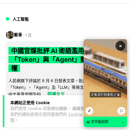
人工智能
藍骨
1 日
×
中國官媒批評 AI 術語濫用英文 稱
「Token」與「Agent」動搖科技話語
權
人民網旗下評論於 8 月 6 日發表文章，批評中國廣泛使用
「Token」、「Agent」及「LLM」等英文術語，認為做法侵蝕
閱讀全文
中文表意空間及科...
本網站正使用 Cookie
790
341
分享
↗
我們使用 Cookie 改善網站體驗。 繼續使用
🎵
⛶
我們的網站即表示您同意我們的
Cookie 政
策
。
📖 文字版訪問
→