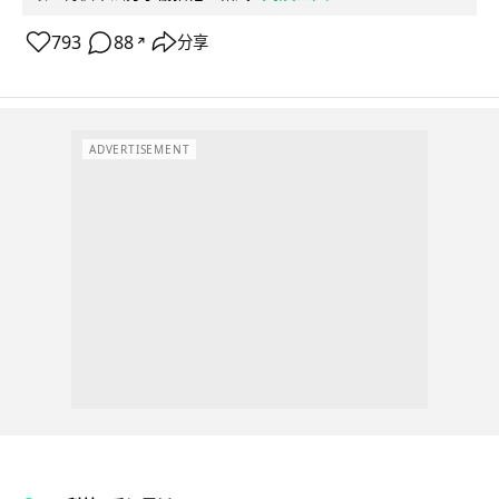
793
88
分享
↗
ADVERTISEMENT