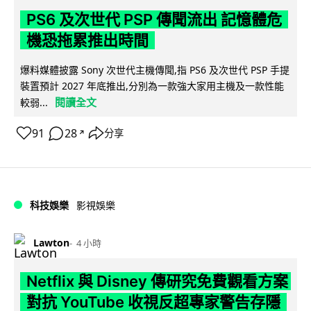
PS6 及次世代 PSP 傳聞流出 記憶體危
機恐拖累推出時間
爆料媒體披露 Sony 次世代主機傳聞,指 PS6 及次世代 PSP 手提
裝置預計 2027 年底推出,分別為一款強大家用主機及一款性能
閱讀全文
較弱...
91
28
分享
↗
科技娛樂
影視娛樂
Lawton
4 小時
Netflix 與 Disney 傳研究免費觀看方案
對抗 YouTube 收視反超專家警告存隱