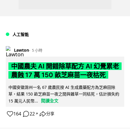
人工智能
Lawton
5 小時
中國農夫 AI 開錯除草配方 AI 幻覺累老
農蝕 17 萬 150 畝芝麻苗一夜枯死
中國安徽滁州一名 67 歲農民按 AI 生成農藥配方為芝麻田除
草，結果 150 畝芝麻苗一夜之間與雜草一同枯死，估計損失約
閱讀全文
15 萬元人民幣...
164
22
分享
↗