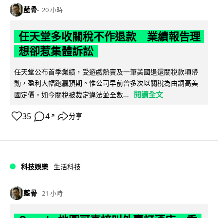
藍骨
20 小時
任天堂多收關稅不作退款 業績報告理
想卻惹集體訴訟
任天堂公布首季業績，受遊戲熱賣及一筆美國退還關稅款項帶
動，盈利大幅跑贏預期。惟公司早前曾多次以關稅為由調高美
閱讀全文
國定價，如今關稅被裁定違法並全數...
35
4
分享
↗
科技娛樂
生活科技
藍骨
21 小時