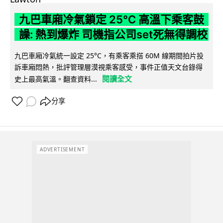
九巴車廂冷氣鎖定 25°C 高溫下乘客鼓
譟: 熱到爆炸 司機指公司set死無得調校
九巴車廂冷氣統一設定 25°C，有乘客乘搭 60M 線期間拍片投
訴車廂悶熱，批評管理層漠視乘客感受，事件正值天文台錄得
閱讀全文
史上最高氣溫。翻查資料...
分享
ADVERTISEMENT