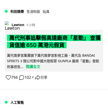
科技娛樂
生活科技
玩具
Lawton
5 小時
萬代刑事追擊假高達廠商「星動」 查獲
貨值逾 650 萬港元假貨
萬代南夢宮集團旗下萬代南夢宮影視工廠、萬代及 BANDAI
SPIRITS 3 間公司對中國大陸假冒 GUNPLA 廠商「星動」發起
閱讀全文
刑事控告...
794
102
分享
↗
人工智能