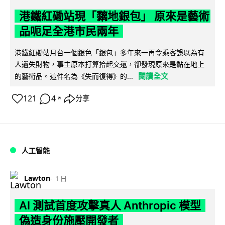
港鐵紅磡站現「黐地銀包」 原來是藝術
品呃足全港市民兩年
港鐵紅磡站月台一個銀色「銀包」多年來一再令乘客誤以為有
人遺失財物，事主原本打算拾起交還，卻發現原來是黏在地上
閱讀全文
的藝術品。這件名為《失而復得》的...
121
4
分享
↗
人工智能
Lawton
1 日
AI 測試首度攻擊真人 Anthropic 模型
偽造身份施壓開發者