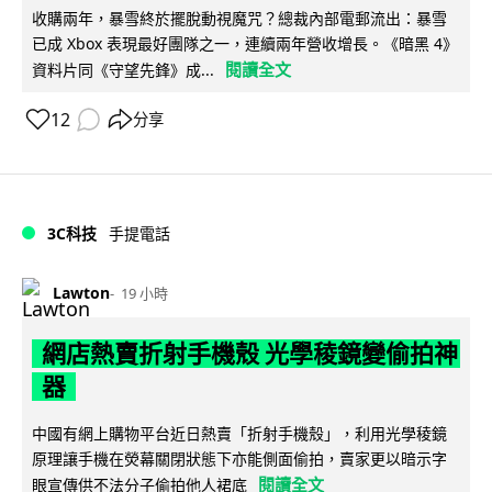
收購兩年，暴雪終於擺脫動視魔咒？總裁內部電郵流出：暴雪
已成 Xbox 表現最好團隊之一，連續兩年營收增長。《暗黑 4》
閱讀全文
資料片同《守望先鋒》成...
12
分享
3C科技
手提電話
Lawton
19 小時
網店熱賣折射手機殼 光學稜鏡變偷拍神
器
中國有網上購物平台近日熱賣「折射手機殼」，利用光學稜鏡
原理讓手機在熒幕關閉狀態下亦能側面偷拍，賣家更以暗示字
閱讀全文
眼宣傳供不法分子偷拍他人裙底