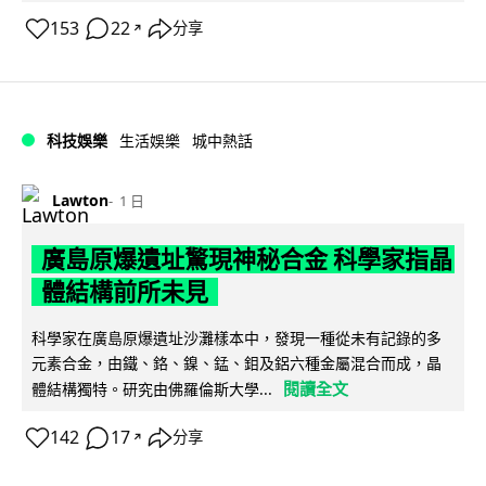
153
22
分享
↗
科技娛樂
生活娛樂
城中熱話
Lawton
1 日
廣島原爆遺址驚現神秘合金 科學家指晶
體結構前所未見
科學家在廣島原爆遺址沙灘樣本中，發現一種從未有記錄的多
元素合金，由鐵、鉻、鎳、錳、鉬及鋁六種金屬混合而成，晶
閱讀全文
體結構獨特。研究由佛羅倫斯大學...
142
17
分享
↗