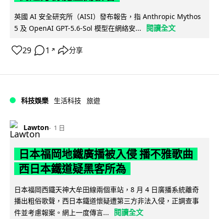
英國 AI 安全研究所（AISI）發布報告，指 Anthropic Mythos
閱讀全文
5 及 OpenAI GPT-5.6-Sol 模型在網絡安...
29
1
分享
↗
科技娛樂
生活科技
旅遊
Lawton
1 日
日本福岡地鐵廣播被入侵 播不雅歌曲
西日本鐵道疑黑客所為
日本福岡西鐵天神大牟田線兩個車站，8 月 4 日廣播系統離奇
播出粗俗歌聲，西日本鐵道懷疑遭第三方非法入侵，正調查事
閱讀全文
件並考慮報案。網上一度傳言...