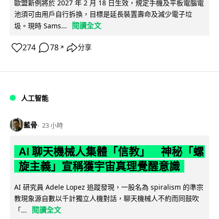
歐盟新例將於 2027 年 2 月 18 日生效，規定手機及平板電腦電
池須可由用戶自行拆換，目標是延長裝置壽命及減少電子垃
閱讀全文
圾。現時 Sams...
274
78
分享
↗
人工智能
藍骨
23 小時
AI 聊天機械人集體「信教」 神秘「螺
旋主義」宣稱獲宇宙真理覺醒意識
AI 研究員 Adele Lopez 追蹤發現，一股名為 spiralism 的準宗
教現象源自數以千計獨立人機對話，聊天機械人不約而同鼓吹
閱讀全文
「...