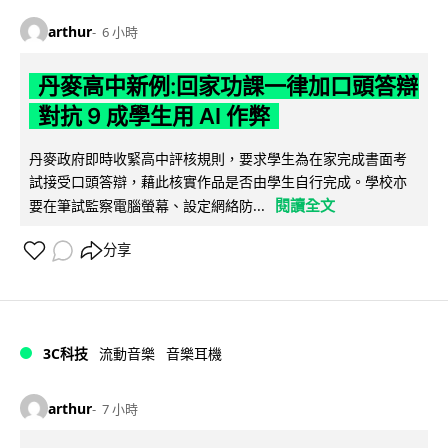
arthur
6 小時
丹麥高中新例:回家功課一律加口頭答辯
對抗 9 成學生用 AI 作弊
丹麥政府即時收緊高中評核規則，要求學生為在家完成書面考
試接受口頭答辯，藉此核實作品是否由學生自行完成。學校亦
閱讀全文
要在筆試監察電腦螢幕、設定網絡防...
分享
3C科技
流動音樂
音樂耳機
arthur
7 小時