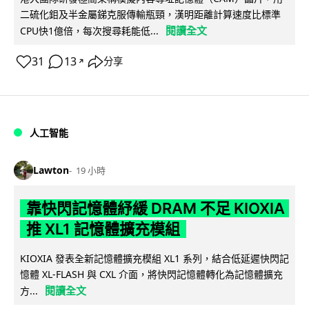
二硫化鉬及半金屬銻克服傳輸瓶頸，漢明距離計算速度比標準
閱讀全文
CPU快1億倍，每次搜尋耗能低...
31
13
分享
↗
人工智能
Lawton
19 小時
靠快閃記憶體紓緩 DRAM 不足 KIOXIA
推 XL1 記憶體擴充模組
KIOXIA 發表全新記憶體擴充模組 XL1 系列，結合低延遲快閃記
憶體 XL-FLASH 與 CXL 介面，將快閃記憶體轉化為記憶體擴充
閱讀全文
方...