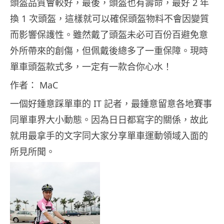
頭盔品質會較好，最後，頭盔也有壽命，最好 2 年
換 1 次頭盔，這樣就可以確保頭盔物料不會因變質
而影響保護性。
雖然戴了頭盔未必可百份百避免意
外所帶來的創傷，但佩戴後總多了一重保障。現時
單車頭盔款式多，一定有一款合你心水！
作者： MaC
一個好鍾意踩單車的 IT 記者，最鍾意留意各地賽事
同單車界大小動態。因為日日都寫字的關係，故此
就用最拿手的文字同大家分享單車運動領域入面的
所見所聞。