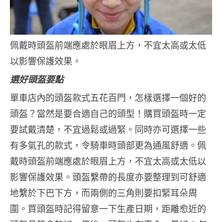
佩戴時頭盔前端應處於眼眉上方，不宜太高或太低
以影響保護效果。
選好頭盔要點
單車店內的頭盔款式五花百門，怎樣選擇一個好的
頭盔？當然是要合適自己的頭型！購買頭盔時一定
要試戴清楚，不宜過鬆或過緊。同時亦可選擇一些
有多氣孔的款式，令騎車時頭部更為通風舒適。佩
戴時頭盔前端應處於眼眉上方，不宜太高或太低以
影響保護效果。
頭盔繫帶的長度亦要整理到可舒適
地繫於下巴下方，而兩側的三角則要扣緊耳朵周
圍。買頭盔時記得留意一下生產日期，距離愈近的