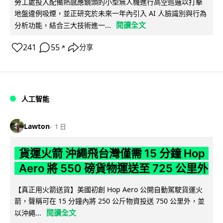
勞工處投入配備熱感應鏡頭的小型無人機進行高空巡邏以打擊
地盤違例吸煙，並正研究於未來一年內引入 AI 人臉識別與行為
閱讀全文
分析功能，結合三大技術進一...
241
55
分享
↗
人工智能
Lawton
1 日
貨運火箭 沖繩飛台灣僅需 15 分鐘 Hop
Aero 將 550 磅貨物運送至 725 公里外
【真正用火箭送貨】美國初創 Hop Aero 公開自動駕駛貨運火
箭，聲稱可在 15 分鐘內將 250 公斤物資投送 750 公里外，並
閱讀全文
以沖繩...