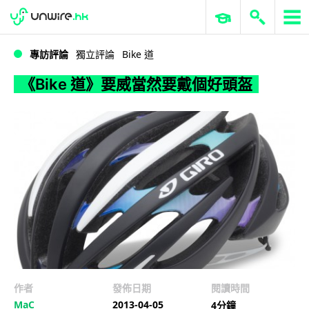
WWDC 2026
GenAI 與雲端科技專區
ERP 與商業 AI
《Bike 道》要威當然要戴個好頭盔
專訪評論
獨立評論
Bike 道
《Bike 道》要威當然要戴個好頭盔
作者
發佈日期
閱讀時間
MaC
2013-04-05
4分鐘