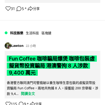
31
5
分享
↗
科技娛樂
生活科技
區塊鏈
Lawton
22 小時
Fun Coffee 咖啡騙局爆煲 咖啡包裝虛
擬貨幣投資騙局 港澳警拘 8 人涉款
9,400 萬元
香港警方聯同澳門司警搗破以養生咖啡生意包裝的虛擬貨幣投
資騙局 Fun Coffee，兩地共拘捕 8 人，接獲逾 200 宗舉報，涉
閱讀全文
款 9,4...
115
9
分享
↗