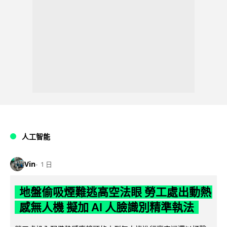
人工智能
Vin
1 日
地盤偷吸煙難逃高空法眼 勞工處出動熱
感無人機 擬加 AI 人臉識別精準執法