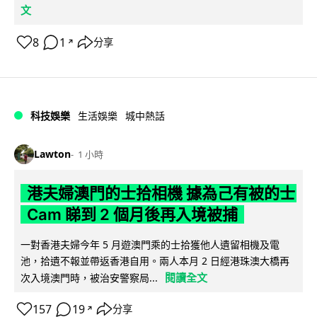
文
8
1
分享
↗
科技娛樂
生活娛樂
城中熱話
Lawton
1 小時
港夫婦澳門的士拾相機 據為己有被的士
Cam 睇到 2 個月後再入境被捕
一對香港夫婦今年 5 月遊澳門乘的士拾獲他人遺留相機及電
池，拾遺不報並帶返香港自用。兩人本月 2 日經港珠澳大橋再
閱讀全文
次入境澳門時，被治安警察局...
157
19
分享
↗