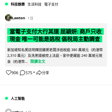
科技娛樂
生活科技
電子支付
Lawton
1 日
當電子支付大行其道 屈穎妍: 商戶只收
現金 唯一可能是逃稅 倡稅局主動調查
新加坡知名粥店明輝田雞粥老闆涉逃稅逾 380 萬坡元（約港幣
2,310 萬元）及洗黑錢被控上法庭，家中更藏逾 240 萬坡元現
閱讀全文
金（約港幣...
906
575
分享
↗
人工智能