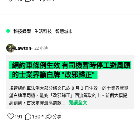
科技娛樂
生活科技
智慧城市
Lawton
22 小時
網約車條例生效 有司機暫時停工避風頭
的士業界籲白牌 "改邪歸正"
規管網約車法例大部分條文已於 8 月 3 日生效，的士業界就期
望白牌車司機，能夠「改邪歸正」回流駕駛的士。新例大幅提
閱讀全文
高罰則，首次定罪最高罰款...
191
130
分享
↗