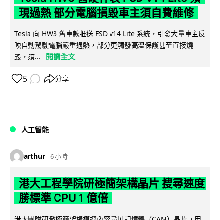
現過熱 部分電腦損毀車主須自費維修
Tesla 向 HW3 舊車款推送 FSD v14 Lite 系統，引發大量車主反
映自動駕駛電腦嚴重過熱，部分更觸發高溫保護甚至直接燒
閱讀全文
毀，須...
5
分享
人工智能
arthur
6 小時
港大工程學院研極簡架構晶片 搜尋速度
勝標準 CPU 1 億倍
港大團隊研發極簡架構模擬內容尋址記憶體（CAM）晶片，用