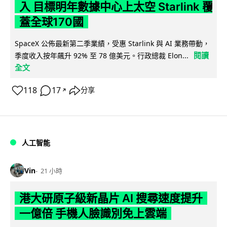
入 目標明年數據中心上太空 Starlink 覆
蓋全球170國
SpaceX 公佈最新第二季業績，受惠 Starlink 與 AI 業務帶動，
閱讀
季度收入按年飆升 92% 至 78 億美元。行政總裁 Elon...
全文
118
17
分享
↗
人工智能
Vin
21 小時
港大研原子級新晶片 AI 搜尋速度提升
一億倍 手機人臉識別免上雲端