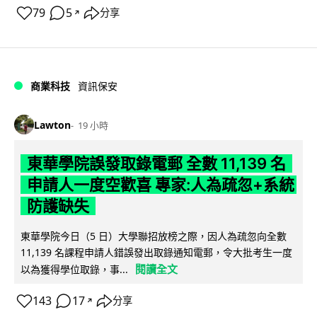
79
5
分享
↗
商業科技
資訊保安
Lawton
19 小時
東華學院誤發取錄電郵 全數 11,139 名
申請人一度空歡喜 專家:人為疏忽+系統
防護缺失
東華學院今日（5 日）大學聯招放榜之際，因人為疏忽向全數
11,139 名課程申請人錯誤發出取錄通知電郵，令大批考生一度
閱讀全文
以為獲得學位取錄，事...
143
17
分享
↗