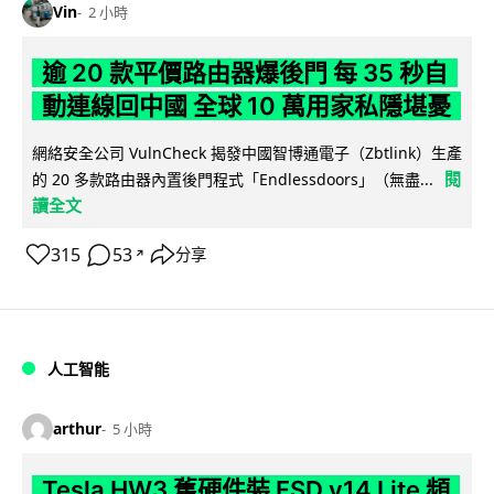
Vin
2 小時
逾 20 款平價路由器爆後門 每 35 秒自
動連線回中國 全球 10 萬用家私隱堪憂
網絡安全公司 VulnCheck 揭發中國智博通電子（Zbtlink）生產
閱
的 20 多款路由器內置後門程式「Endlessdoors」（無盡...
讀全文
315
53
分享
↗
人工智能
arthur
5 小時
Tesla HW3 舊硬件裝 FSD v14 Lite 頻