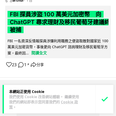
arthur
1 日
FBI 探員涉盜 100 萬美元加密幣 向
ChatGPT 尋求理財及移民葡萄牙建議終
被捕
FBI 一名資深反情報探員涉嫌利用職務之便盜取敵對國家近 100
萬美元加密貨幣，事後更向 ChatGPT 諮詢理財及移民葡萄牙方
閱讀全文
案，最終因...
23
1
分享
↗
ADVERTISEMENT
本網站正使用 Cookie
我們使用 Cookie 改善網站體驗。 繼續使用
我們的網站即表示您同意我們的
Cookie 政
策
。