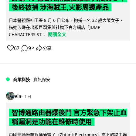
後終被捕 涉海賊王,火影周邊產品
日本警視廳神田署 8 月 6 日公布，拘捕一名 32 歲大阪女子，
指她涉嫌在出版巨頭集英社旗下官方網店「JUMP
閱讀全文
CHARACTERS ST...
67
9
分享
↗
商業科技
資訊保安
Vin
1 日
智博通路由器爆後門 官方緊急下架止血
稱漏洞是功能在維修時使用
中國網通廠商智博通電子（Zbtlink Electronics）旗下的路由器