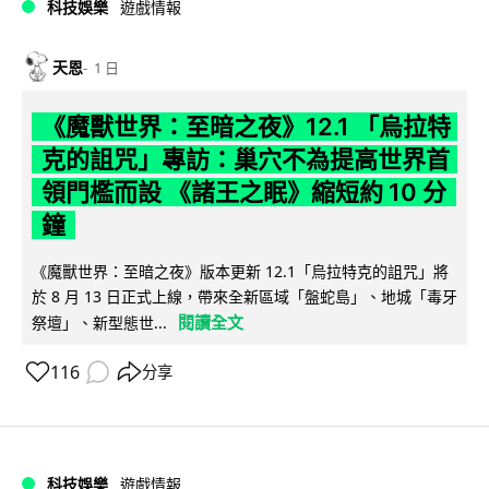
科技娛樂
遊戲情報
天恩
1 日
《魔獸世界：至暗之夜》12.1 「烏拉特
克的詛咒」專訪：巢穴不為提高世界首
領門檻而設 《諸王之眠》縮短約 10 分
鐘
《魔獸世界：至暗之夜》版本更新 12.1「烏拉特克的詛咒」將
於 8 月 13 日正式上線，帶來全新區域「盤蛇島」、地城「毒牙
閱讀全文
祭壇」、新型態世...
116
分享
科技娛樂
遊戲情報