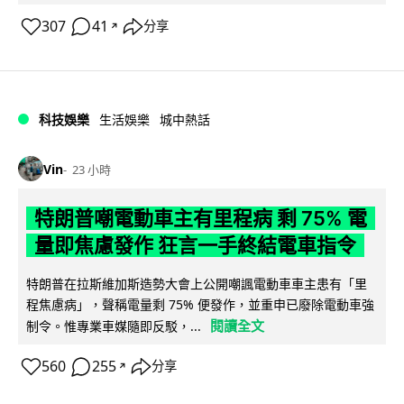
307
41
分享
↗
科技娛樂
生活娛樂
城中熱話
Vin
23 小時
特朗普嘲電動車主有里程病 剩 75% 電
量即焦慮發作 狂言一手終結電車指令
特朗普在拉斯維加斯造勢大會上公開嘲諷電動車車主患有「里
程焦慮病」，聲稱電量剩 75% 便發作，並重申已廢除電動車強
閱讀全文
制令。惟專業車媒隨即反駁，...
560
255
分享
↗