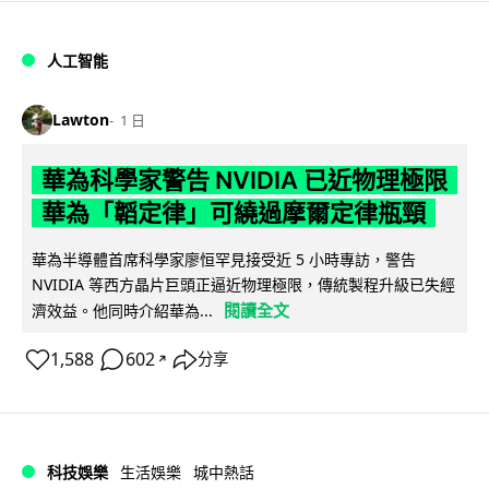
人工智能
Lawton
1 日
華為科學家警告 NVIDIA 已近物理極限
華為「韜定律」可繞過摩爾定律瓶頸
華為半導體首席科學家廖恒罕見接受近 5 小時專訪，警告
NVIDIA 等西方晶片巨頭正逼近物理極限，傳統製程升級已失經
閱讀全文
濟效益。他同時介紹華為...
1,588
602
分享
↗
科技娛樂
生活娛樂
城中熱話