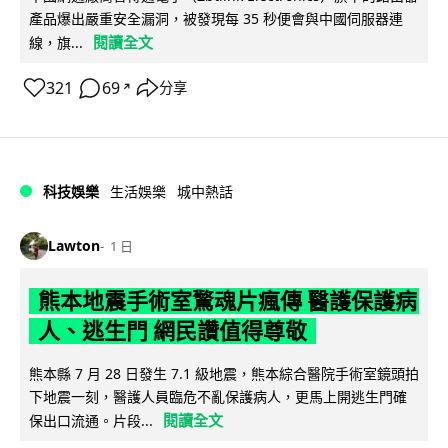
產品爆出嚴重安全漏洞，被發現每 35 秒便會與中國伺服器連
閱讀全文
線，旗...
321
69
分享
↗
科技娛樂
生活娛樂
城中熱話
Lawton
1 日
熊本地震手術室驚魂片瘋傳 醫護保護病
人、逃生門 網民讚值得尊敬
熊本縣 7 月 28 日發生 7.1 級地震，熊本綜合醫院手術室鏡頭拍
下地震一刻，醫護人員臨危不亂保護病人，更馬上開逃生門確
閱讀全文
保出口流通。片段...