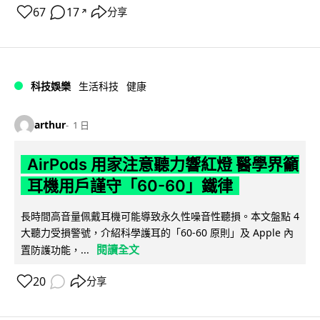
67
17
分享
↗
科技娛樂
生活科技
健康
arthur
1 日
AirPods 用家注意聽力響紅燈 醫學界籲
耳機用戶謹守「60-60」鐵律
長時間高音量佩戴耳機可能導致永久性噪音性聽損。本文盤點 4
大聽力受損警號，介紹科學護耳的「60-60 原則」及 Apple 內
閱讀全文
置防護功能，...
20
分享