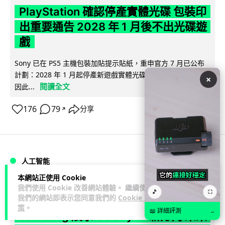
PlayStation 確認停產實體光碟 包裝印
出重要通告 2028 年 1 月後不出光碟遊
戲
Sony 已在 PS5 主機包裝加貼提示貼紙，重申官方 7 月已公布
計劃：2028 年 1 月起停產新遊戲實體光碟。分析師預期 PS6
×
閱讀全文
因此...
176
79
分享
↗
人工智能
本網站正使用 Cookie
我們使用 Cookie 改善網站體驗。 繼續使用
Vin
1 日
🎵
⛶
我們的網站即表示您同意我們的
Cookie 政
策
。
📖 詳細評測
→
Samsung 展示 Galaxy AI 新方向 未來