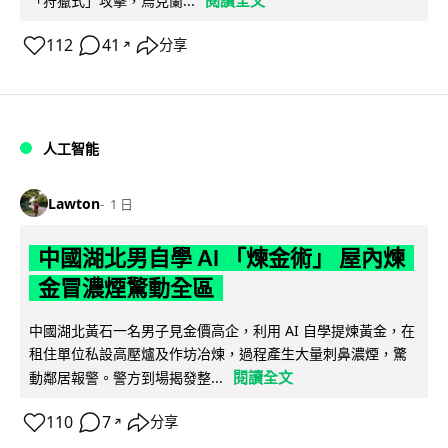
閱讀全文
「狩獵式」攻擊，烏克蘭...
112
41
分享
↗
人工智能
Lawton
1 日
中國湖北男自學 AI 「煉金術」 屋內煉
金冒濃煙驚動全區
中國湖北黃石一名男子見金價高企，利用 AI 自學提煉黃金，在
租住單位私設高壓爐及作坊冶煉，過程產生大量刺鼻濃煙，驚
閱讀全文
動鄰居報警。警方到場揭發整...
110
7
分享
↗