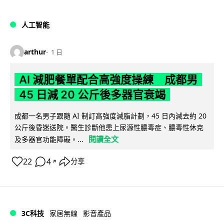
人工智能
arthur
1 日
AI 減肥餐單配合高強度操練 成都男
45 日減 20 公斤後多器官衰竭
成都一名男子跟隨 AI 制訂高強度減脂計劃，45 日內減去約 20
公斤後昏迷送院。醫生診斷他患上尿源性膿毒症、膿毒性休克
閱讀全文
及多器官功能障礙。...
22
4
分享
↗
3C科技
家居無線
影音產品