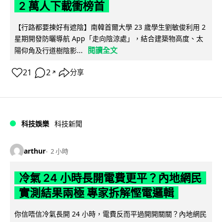
2 萬人下載衝榜首
【行路都要揀好有遮陰】南韓首爾大學 23 歲學生劉敏俊利用 2
星期開發防曬導航 App「走向陰涼處」，結合建築物高度、太
閱讀全文
陽仰角及行道樹陰影...
21
2
分享
↗
科技娛樂
科技新聞
arthur
2 小時
冷氣 24 小時長開電費更平？內地網民
實測結果兩極 專家拆解慳電邏輯
你信唔信冷氣長開 24 小時，電費反而平過開開關關？內地網民