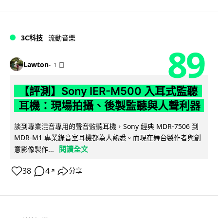
3C科技
流動音樂
89
Lawton
1 日
【評測】Sony IER-M500 入耳式監聽
耳機：現場拍攝、後製監聽與人聲利器
談到專業混音專用的聲音監聽耳機，Sony 經典 MDR-7506 到
MDR-M1 專業錄音室耳機都為人熟悉。而現在舞台製作者與創
閱讀全文
意影像製作...
38
4
分享
↗