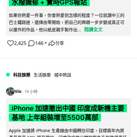
水撥識郁 + 實時GPS報站
如果你熱愛一件事，你會熱愛到怎樣的程度？一位就讀中三的
巴士鐵路迷，選擇由零開始，把自己的興趣一步步變成真正可
閱讀全文
以運作的作品。他以紙皮親手製作出...
2,425
146
分享
↗
科技娛樂
生活娛樂
城中熱話
Vin
19 小時
iPhone 加速撤出中國 印度成新機主要
基地 上年組裝增至5500萬部
Apple 加速將 iPhone 生產線由中國轉往印度，目標兩年內將