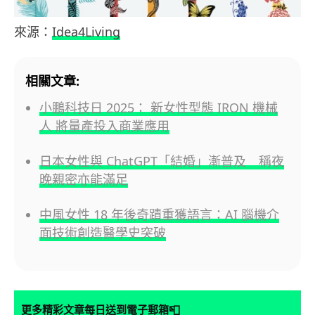
來源：
Idea4Living
相關文章:
小鵬科技日 2025： 新女性型態 IRON 機械
人 將量產投入商業應用
日本女性與 ChatGPT「結婚」漸普及 稱夜
晚親密亦能滿足
中風女性 18 年後奇蹟重獲語言：AI 腦機介
面技術創造醫學史突破
📮
更多精彩文章每日送到電子郵箱