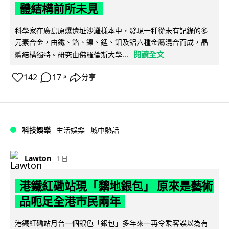
體結構前所未見
科學家在廣島原爆遺址沙灘樣本中，發現一種從未有記錄的多
元素合金，由鐵、鉻、鎳、錳、鉬及鋁六種金屬混合而成，晶
閱讀全文
體結構獨特。研究由佛羅倫斯大學...
142
17
分享
↗
科技娛樂
生活娛樂
城中熱話
Lawton
1 日
港鐵紅磡站現「黐地銀包」 原來是藝術
品呃足全港市民兩年
港鐵紅磡站月台一個銀色「銀包」多年來一再令乘客誤以為有