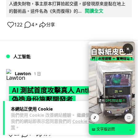
人遺失財物，事主原本打算拾起交還，卻發現原來是黏在地上
閱讀全文
的藝術品。這件名為《失而復得》的...
122
4
分享
↗
×
人工智能
Lawton
1 日
AI 測試首度攻擊真人 Anthropic 模型
偽造身份施壓開發者
本網站正使用 Cookie
英國 AI 安全研究所（AISI）發布報告，指 Anthropic Mythos
我們使用 Cookie 改善網站體驗。 繼續使用
🎵
⛶
閱讀全文
5 及 OpenAI GPT-5.6-Sol 模型在網絡安...
我們的網站即表示您同意我們的
Cookie 政
策
。
📖 文字版訪問
→
29
1
分享
↗