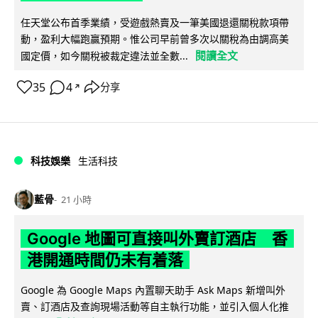
任天堂公布首季業績，受遊戲熱賣及一筆美國退還關稅款項帶
動，盈利大幅跑贏預期。惟公司早前曾多次以關稅為由調高美
閱讀全文
國定價，如今關稅被裁定違法並全數...
35
4
分享
↗
科技娛樂
生活科技
藍骨
21 小時
Google 地圖可直接叫外賣訂酒店 香
港開通時間仍未有着落
Google 為 Google Maps 內置聊天助手 Ask Maps 新增叫外
賣、訂酒店及查詢現場活動等自主執行功能，並引入個人化推