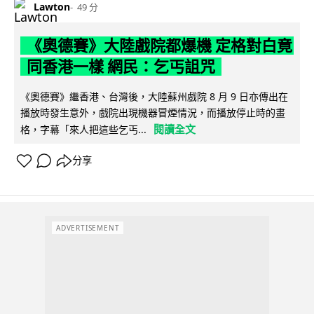
Lawton
49 分
《奧德賽》大陸戲院都爆機 定格對白竟
同香港一樣 網民：乞丐詛咒
《奧德賽》繼香港、台灣後，大陸蘇州戲院 8 月 9 日亦傳出在
播放時發生意外，戲院出現機器冒煙情況，而播放停止時的畫
閱讀全文
格，字幕「來人把這些乞丐...
分享
ADVERTISEMENT