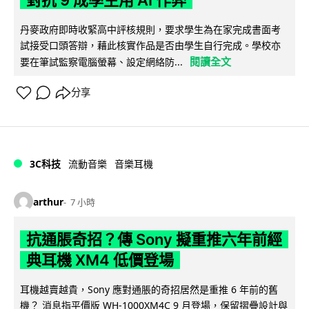
對抗 9 成學生用 AI 作弊
丹麥政府即時收緊高中評核規則，要求學生為在家完成書面考
試接受口頭答辯，藉此核實作品是否由學生自行完成。學校亦
閱讀全文
要在筆試監察電腦螢幕、設定網絡防...
分享
3C科技
流動音樂
音樂耳機
arthur
7 小時
抗通脹奇招？傳 Sony 擬重推六年前經
典耳機 XM4 低價登場
耳機越賣越貴，Sony 應對通脹的奇招居然是重推 6 年前的舊
機？ 消息指平價版 WH-1000XM4C 9 月登場，保留摺疊設計與