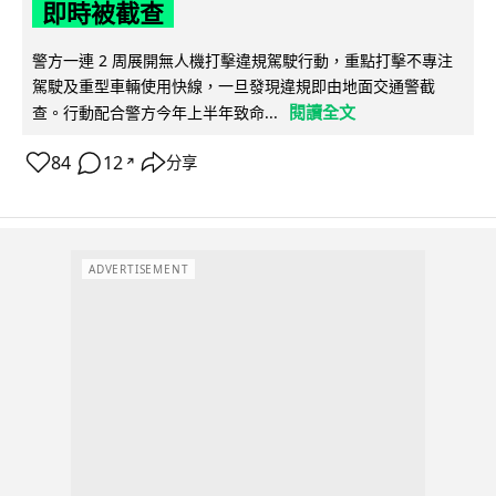
即時被截查
警方一連 2 周展開無人機打擊違規駕駛行動，重點打擊不專注
駕駛及重型車輛使用快線，一旦發現違規即由地面交通警截
閱讀全文
查。行動配合警方今年上半年致命...
84
12
分享
↗
ADVERTISEMENT