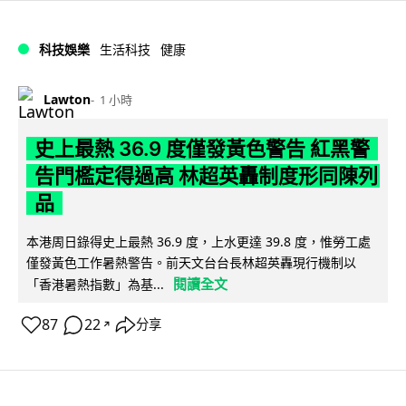
科技娛樂
生活科技
健康
Lawton
1 小時
史上最熱 36.9 度僅發黃色警告 紅黑警
告門檻定得過高 林超英轟制度形同陳列
品
本港周日錄得史上最熱 36.9 度，上水更達 39.8 度，惟勞工處
僅發黃色工作暑熱警告。前天文台台長林超英轟現行機制以
閱讀全文
「香港暑熱指數」為基...
87
22
分享
↗