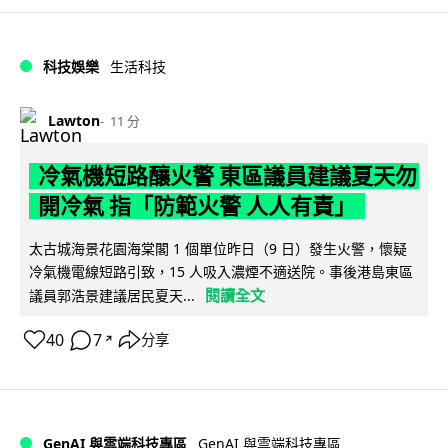
科技娛樂
生活科技
Lawton
11 分
冷氣機短路釀火警 東區議員建議夏天勿
開冷氣 指「防範火警 人人有責」
太古城海景花園海棠閣 1 個單位昨日（9 日）發生火警，懷疑
冷氣機電線短路引致，15 人吸入濃煙不適送院。事後港島東區
閱讀全文
議員郭浩景建議居民夏天...
40
7
分享
↗
GenAI 與雲端科技專區
GenAI 與雲端科技專區