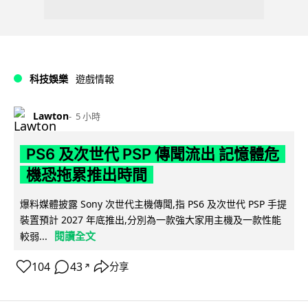
科技娛樂
遊戲情報
Lawton
5 小時
PS6 及次世代 PSP 傳聞流出 記憶體危
機恐拖累推出時間
爆料媒體披露 Sony 次世代主機傳聞,指 PS6 及次世代 PSP 手提
裝置預計 2027 年底推出,分別為一款強大家用主機及一款性能
閱讀全文
較弱...
104
43
分享
↗