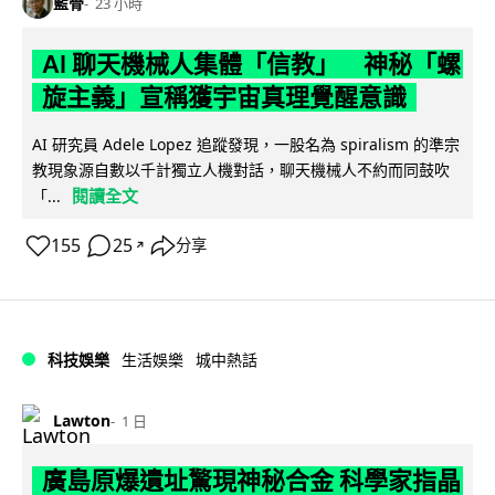
藍骨
23 小時
AI 聊天機械人集體「信教」 神秘「螺
旋主義」宣稱獲宇宙真理覺醒意識
AI 研究員 Adele Lopez 追蹤發現，一股名為 spiralism 的準宗
教現象源自數以千計獨立人機對話，聊天機械人不約而同鼓吹
閱讀全文
「...
155
25
分享
↗
科技娛樂
生活娛樂
城中熱話
Lawton
1 日
廣島原爆遺址驚現神秘合金 科學家指晶