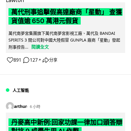
萬代刑事追擊假高達廠商「星動」 查獲
貨值逾 650 萬港元假貨
萬代南夢宮集團旗下萬代南夢宮影視工廠、萬代及 BANDAI
SPIRITS 3 間公司對中國大陸假冒 GUNPLA 廠商「星動」發起
閱讀全文
刑事控告...
891
127
分享
↗
人工智能
arthur
6 小時
丹麥高中新例:回家功課一律加口頭答辯