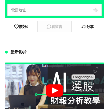
讚好
0
看留言
分享
最新影片