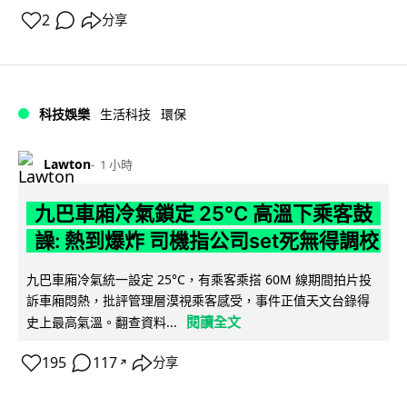
2
分享
科技娛樂
生活科技
環保
Lawton
1 小時
九巴車廂冷氣鎖定 25°C 高溫下乘客鼓
譟: 熱到爆炸 司機指公司set死無得調校
九巴車廂冷氣統一設定 25°C，有乘客乘搭 60M 線期間拍片投
訴車廂悶熱，批評管理層漠視乘客感受，事件正值天文台錄得
閱讀全文
史上最高氣溫。翻查資料...
195
117
分享
↗