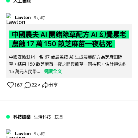
人工智能
Lawton
5 小時
中國農夫 AI 開錯除草配方 AI 幻覺累老
農蝕 17 萬 150 畝芝麻苗一夜枯死
中國安徽滁州一名 67 歲農民按 AI 生成農藥配方為芝麻田除
草，結果 150 畝芝麻苗一夜之間與雜草一同枯死，估計損失約
閱讀全文
15 萬元人民幣...
167
22
分享
↗
科技娛樂
生活科技
玩具
Lawton
5 小時