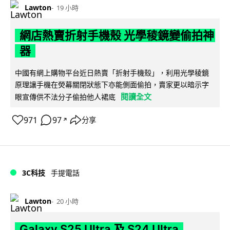
Lawton
19 小時
網店熱賣折射手機殼 光學稜鏡變偷拍神
器
中國有網上購物平台近日熱賣「折射手機殼」，利用光學稜鏡
原理讓手機在熒幕關閉狀態下亦能側面偷拍，賣家更以暗示字
閱讀全文
眼宣傳供不法分子偷拍他人裙底
971
97
分享
↗
3C科技
手提電話
Lawton
20 小時
Galaxy S25 Ultra 及 S24 Ultra