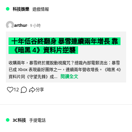
科技娛樂
遊戲情報
arthur
9 小時
十年低谷終翻身 暴雪連續兩年增長 靠
《暗黑 4》資料片逆襲
收購兩年，暴雪終於擺脫動視魔咒？總裁內部電郵流出：暴雪
已成 Xbox 表現最好團隊之一，連續兩年營收增長。《暗黑 4》
閱讀全文
資料片同《守望先鋒》成...
12
分享
3C科技
手提電話