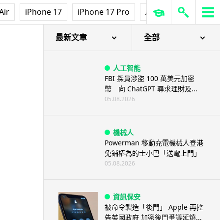
Air
iPhone 17
iPhone 17 Pro
AirPods Pro 3
Ap
最新文章
全部
人工智能
FBI 探員涉盜 100 萬美元加密
幣 向 ChatGPT 尋求理財及...
05.08.2026
機械人
Powerman 移動充電機械人登港
免鋪樁為的士小巴「送電上門」
05.08.2026
資訊保安
被命令製造「後門」 Apple 再控
告英國政府 加密後門爭議延燒...