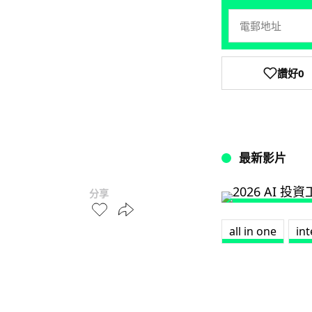
讚好
0
最新影片
分享
all in one
int