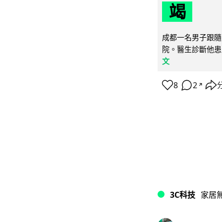
竭
成都一名男子跟隨 
院。醫生診斷他患
文
8
2
↗
3C科技
家居