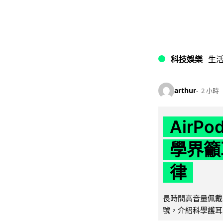
科技娛樂
生
arthur
2 小時
AirP
學界籲
律
長時間高音量佩戴
號，介紹科學護耳的「