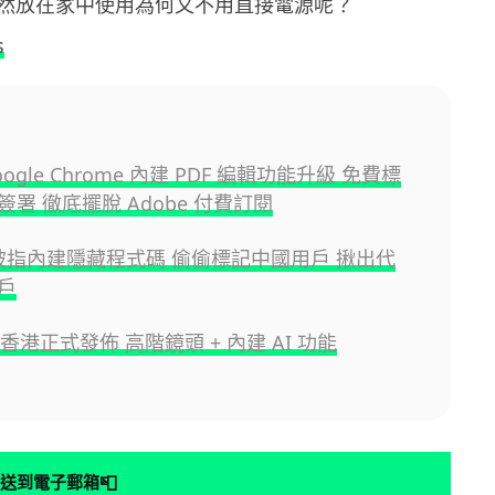
然放在家中使用為何又不用直接電源呢？
s
ogle Chrome 內建 PDF 編輯功能升級 免費標
署 徹底擺脫 Adobe 付費訂閱
e 被指內建隱藏程式碼 偷偷標記中國用戶 揪出代
戶
60 香港正式發佈 高階鏡頭 + 內建 AI 功能
📮
送到電子郵箱