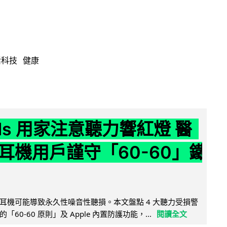
活科技
健康
ods 用家注意聽力響紅燈 醫
耳機用戶謹守「60-60」鐵
耳機可能導致永久性噪音性聽損。本文盤點 4 大聽力受損警
60-60 原則」及 Apple 內置防護功能，...
閱讀全文