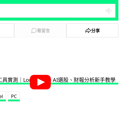
看留言
分享
el
PC