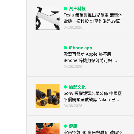
汽車科技
Tesla 無預警推出兒童車 無電池
電機一樣秒殺 炒至約港幣39萬
04.08.2026
iPhone app
歐盟再發功 Apple 終答應
iPhone 跨機剪貼簿將可貼 ...
04.08.2026
攝影文化
Sony 授權鏡頭名單公佈 中國廠
平價鏡頭全數缺席 Nikon 已...
04.08.2026
健康
室內空氣 40 度暑熱難耐 德國空