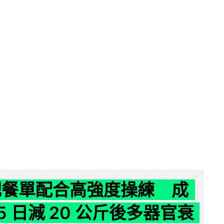
減肥餐單配合高強度操練 成
5 日減 20 公斤後多器官衰