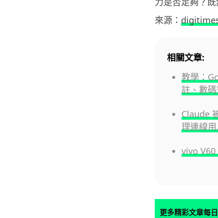
力是否足夠？既
來源：
digitime
相關文章:
教學：Go
註、數碼簽
Claud
理連線用
vivo V
更多精彩文章每日