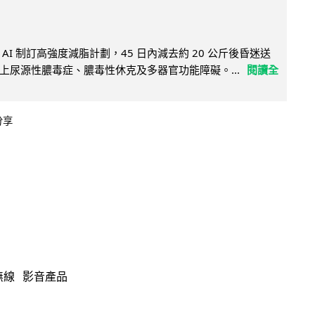
AI 制訂高強度減脂計劃，45 日內減去約 20 公斤後昏迷送
上尿源性膿毒症、膿毒性休克及多器官功能障礙。...
閱讀全
分享
無線
影音產品