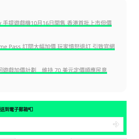
Ally 手提遊戲機10月16日開售 香港首批上市但價
Game Pass 訂閱大幅加價 玩家憤怒退訂 引致官網
撤回遊戲加價計劃 維持 70 美元定價順應民意
📮
送到電子郵箱