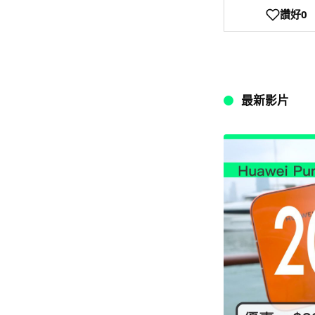
讚好
0
最新影片