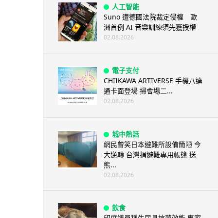
人工智能
Suno 遭德國法院裁定侵權 歐
洲首例 AI 音樂訓練須先獲授權
02.08.2026
電子支付
CHIIKAWA ARTIVERSE 手機八達
通卡面登場 掃會場二...
02.08.2026
城中熱話
網民曾笑日本避難所設備簡陋 今
大逆轉 台灣捐避難專用帳篷 送
熊...
02.08.2026
飲食
印度議員稱牛尿具抗菌效能 專家