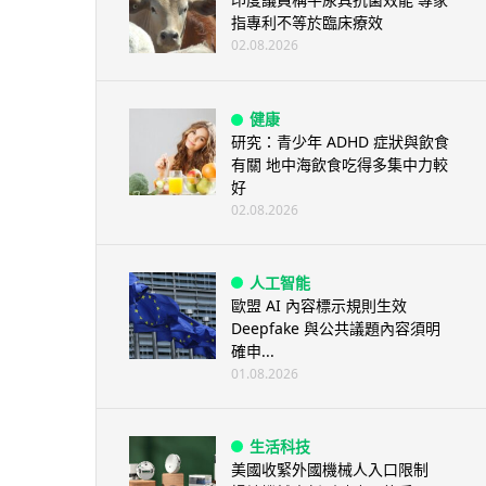
指專利不等於臨床療效
02.08.2026
健康
研究：青少年 ADHD 症狀與飲食
有關 地中海飲食吃得多集中力較
好
02.08.2026
人工智能
歐盟 AI 內容標示規則生效
Deepfake 與公共議題內容須明
確申...
01.08.2026
生活科技
美國收緊外國機械人入口限制