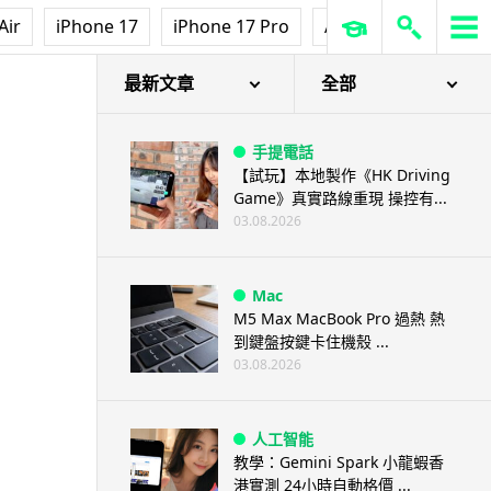
Air
iPhone 17
iPhone 17 Pro
AirPods Pro 3
Ap
最新文章
全部
手提電話
【試玩】本地製作《HK Driving
Game》真實路線重現 操控有...
03.08.2026
Mac
M5 Max MacBook Pro 過熱 熱
到鍵盤按鍵卡住機殼 ...
03.08.2026
人工智能
教學：Gemini Spark 小龍蝦香
港實測 24小時自動格價 ...