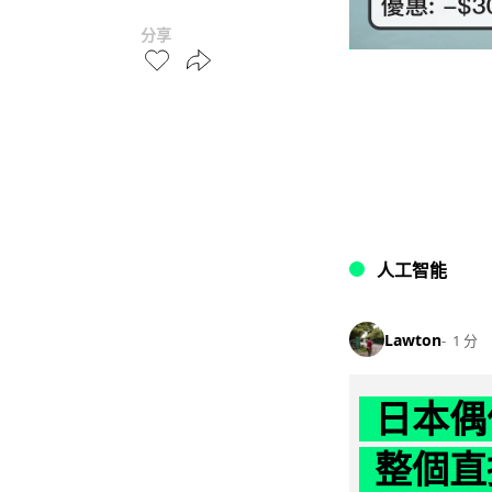
分享
人工智能
Lawton
1 分
日本偶
整個直