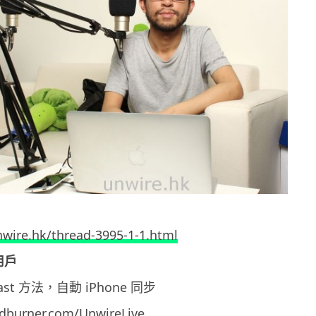
nwire.hk/thread-3995-1-1.html
 用戶
dcast 方法，自動 iPhone 同步
eedburner.com/UnwireLive