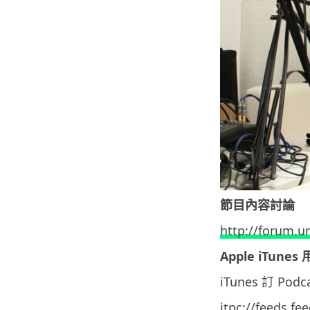
節目內容討論
http://forum.u
Apple iTunes
iTunes 訂 Po
itpc://feeds.f