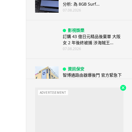
分析: 為 8GB Surf...
07.08.2026
影視娛樂
訂購 43 億日元精品後棄單 大阪
女 2 年後終被捕 涉海賊王...
07.08.2026
資訊保安
智博通路由器爆後門 官方緊急下
架止血 稱漏洞是功能在維修時使
用
ADVERTISEMENT
07.08.2026
城中熱話
熊本地震手術室驚魂片瘋傳 醫護
保護病人、逃生門 網民讚值得
尊...