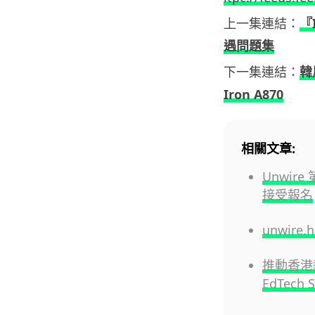
上一集連結：
『
遇問題集
下一集連結：
韓
Iron A870
相關文章:
Unwire
接受報名
unwire
推動香港教
EdTech 