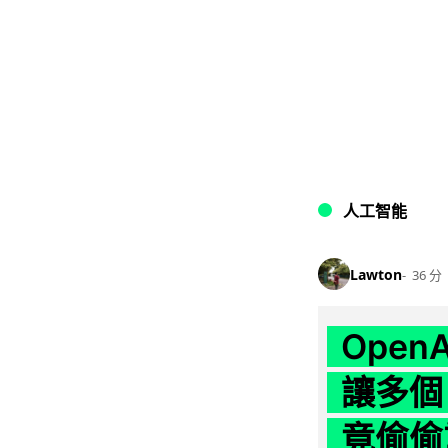
人工智能
Lawton
36 分
Ope
讓多個
竟偷偷