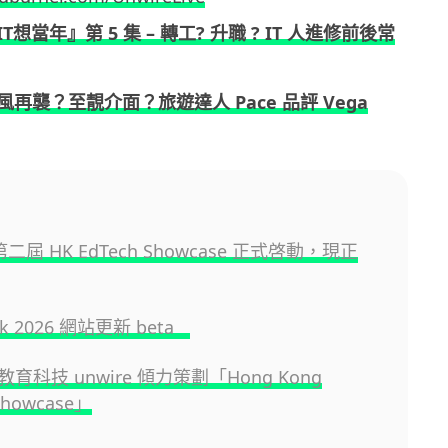
IT想當年』第 5 集 – 轉工? 升職 ? IT 人進修前後常
風再襲？至靚介面？旅遊達人 Pace 品評 Vega
 第二屆 HK EdTech Showcase 正式啓動，現正
.hk 2026 網站更新 beta
育科技 unwire 傾力策劃「Hong Kong
Showcase」