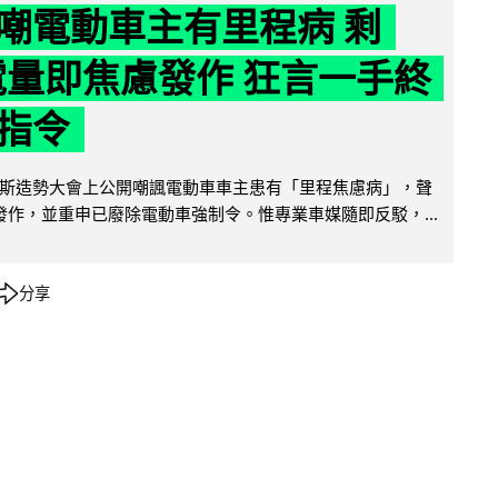
嘲電動車主有里程病 剩
 電量即焦慮發作 狂言一手終
指令
斯造勢大會上公開嘲諷電動車車主患有「里程焦慮病」，聲
便發作，並重申已廢除電動車強制令。惟專業車媒隨即反駁，...
分享