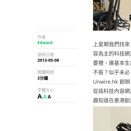
作者
Edward
上星期我們找來 w
容為主的科技網
發佈日期
2013-05-08
要攪，連基本生計
不振？似乎未必！在今
閱讀時間
2分鐘
Unwire.hk
字體大小
從搞科技內容網
A
A
A
趣知道在香港創