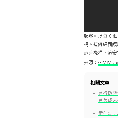
顧客可以每 6 
構。這網絡商讓
慈善機構，這安
來源：
GIV Mobi
相關文章:
台行政院
台美成未
黃仁勳：