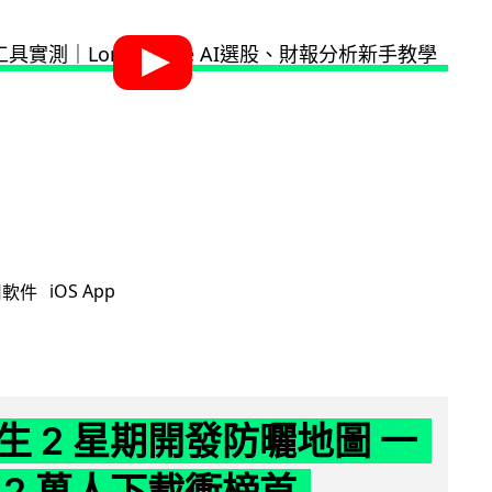
iOS App
用軟件
生 2 星期開發防曬地圖 一
 2 萬人下載衝榜首