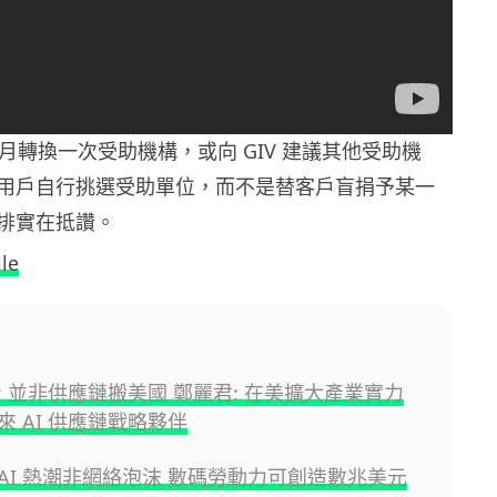
個月轉換一次受助機構，或向 GIV 建議其他受助機
用戶自行挑選受助單位，而不是替客戶盲捐予某一
排實在抵讚。
le
: 並非供應鏈搬美國 鄭麗君: 在美擴大產業實力
來 AI 供應鏈戰略夥伴
AI 熱潮非網絡泡沫 數碼勞動力可創造數兆美元