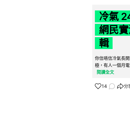
冷氣 
網民實
輯
你信唔信冷氣長開
極，有人一個月電費
閱讀全文
14
分