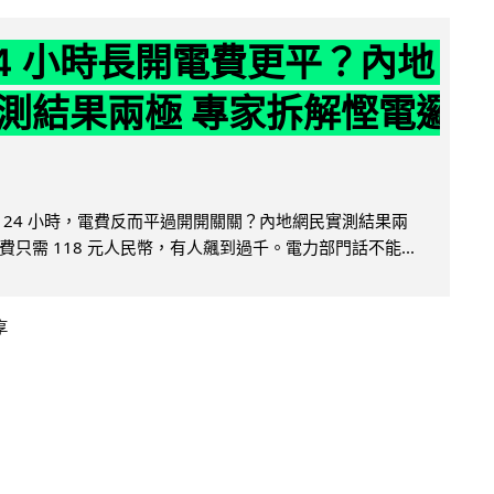
24 小時長開電費更平？內地
測結果兩極 專家拆解慳電邏
 24 小時，電費反而平過開開關關？內地網民實測結果兩
只需 118 元人民幣，有人飆到過千。電力部門話不能...
享