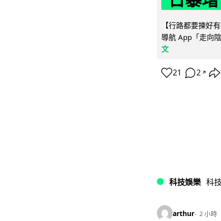
【行路都要揀好有遮
導航 App「走向
文
21
2
↗
科技娛樂
科
arthur
2 小時