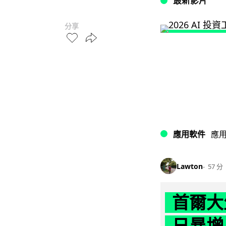
最新影片
分享
應用軟件
應
Lawton
57 分
首爾大
日暴增