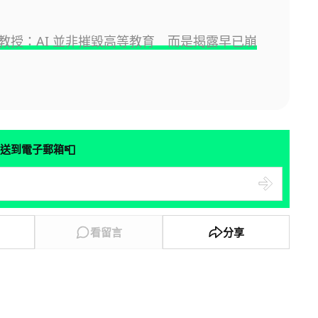
教授：AI 並非摧毀高等教育 而是揭露早已崩
📮
送到電子郵箱
看留言
分享