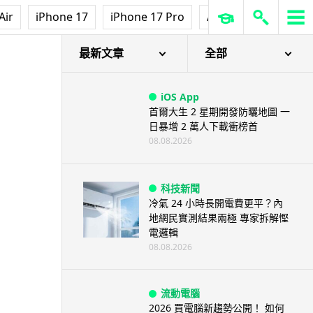
Air
iPhone 17
iPhone 17 Pro
AirPods Pro 3
Ap
最新文章
全部
iOS App
首爾大生 2 星期開發防曬地圖 一
日暴增 2 萬人下載衝榜首
08.08.2026
科技新聞
冷氣 24 小時長開電費更平？內
地網民實測結果兩極 專家拆解慳
電邏輯
08.08.2026
流動電腦
2026 買電腦新趨勢公開！ 如何