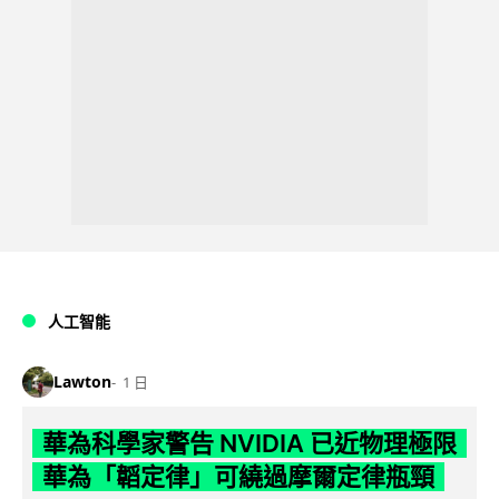
人工智能
Lawton
1 日
華為科學家警告 NVIDIA 已近物理極限
華為「韜定律」可繞過摩爾定律瓶頸