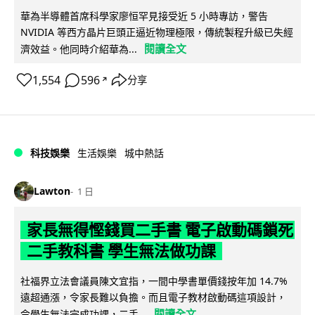
華為半導體首席科學家廖恒罕見接受近 5 小時專訪，警告
NVIDIA 等西方晶片巨頭正逼近物理極限，傳統製程升級已失經
閱讀全文
濟效益。他同時介紹華為...
1,554
596
分享
↗
科技娛樂
生活娛樂
城中熱話
Lawton
1 日
家長無得慳錢買二手書 電子啟動碼鎖死
二手教科書 學生無法做功課
社福界立法會議員陳文宜指，一間中學書單價錢按年加 14.7%
遠超通漲，令家長難以負擔。而且電子教材啟動碼這項設計，
閱讀全文
令學生無法完成功課，二手...