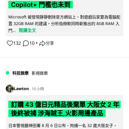
Copilot+ 門檻也未到
Microsoft 被發現靜靜刪除官方網站上，對遊戲玩家要為電腦配
置 32GB RAM 的建議。分析指微軟同時新推出的 8GB RAM 入
閱讀全文
門...
132
10
分享
↗
科技娛樂
影視娛樂
Lawton
10 小時
訂購 43 億日元精品後棄單 大阪女 2 年
後終被捕 涉海賊王,火影周邊產品
日本警視廳神田署 8 月 6 日公布，拘捕一名 32 歲大阪女子，