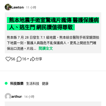
Lawton
11 小時
熊本地震手術室驚魂片瘋傳 醫護保護病
人、逃生門 網民讚值得尊敬
熊本縣 7 月 28 日發生 7.1 級地震，熊本綜合醫院手術室鏡頭拍
下地震一刻，醫護人員臨危不亂保護病人，更馬上開逃生門確
閱讀全文
保出口流通。片段...
56
16
分享
↗
科技娛樂
生活科技
健康
arthur
14 小時