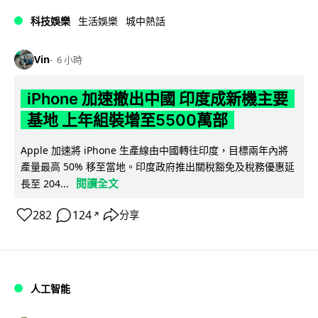
科技娛樂
生活娛樂
城中熱話
Vin
6 小時
iPhone 加速撤出中國 印度成新機主要
基地 上年組裝增至5500萬部
Apple 加速將 iPhone 生產線由中國轉往印度，目標兩年內將
產量最高 50% 移至當地。印度政府推出關稅豁免及稅務優惠延
閱讀全文
長至 204...
282
124
分享
↗
人工智能