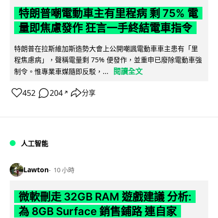
特朗普嘲電動車主有里程病 剩 75% 電
量即焦慮發作 狂言一手終結電車指令
特朗普在拉斯維加斯造勢大會上公開嘲諷電動車車主患有「里
程焦慮病」，聲稱電量剩 75% 便發作，並重申已廢除電動車強
閱讀全文
制令。惟專業車媒隨即反駁，...
452
204
分享
↗
人工智能
Lawton
10 小時
微軟刪走 32GB RAM 遊戲建議 分析:
為 8GB Surface 銷售鋪路 連自家