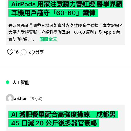
AirPods 用家注意聽力響紅燈 醫學界籲
耳機用戶謹守「60-60」鐵律
長時間高音量佩戴耳機可能導致永久性噪音性聽損。本文盤點 4
大聽力受損警號，介紹科學護耳的「60-60 原則」及 Apple 內
閱讀全文
置防護功能，...
16
分享
人工智能
arthur
15 小時
AI 減肥餐單配合高強度操練 成都男
45 日減 20 公斤後多器官衰竭