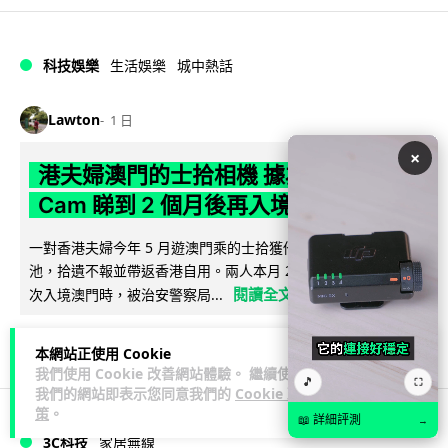
科技娛樂
生活娛樂
城中熱話
Lawton
1 日
×
港夫婦澳門的士拾相機 據為己有被的士
Cam 睇到 2 個月後再入境被捕
一對香港夫婦今年 5 月遊澳門乘的士拾獲他人遺留相機及電
池，拾遺不報並帶返香港自用。兩人本月 2 日經港珠澳大橋再
閱讀全文
次入境澳門時，被治安警察局...
539
75
分享
↗
本網站正使用 Cookie
我們使用 Cookie 改善網站體驗。 繼續使用
🎵
⛶
我們的網站即表示您同意我們的
Cookie 政
策
。
📖 詳細評測
→
3C科技
家居無線