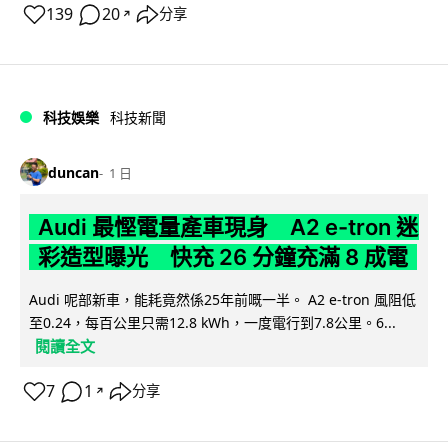
139
20
分享
↗
科技娛樂
科技新聞
duncan
1 日
Audi 最慳電量產車現身 A2 e-tron 迷
彩造型曝光 快充 26 分鐘充滿 8 成電
Audi 呢部新車，能耗竟然係25年前嘅一半。 A2 e-tron 風阻低
至0.24，每百公里只需12.8 kWh，一度電行到7.8公里。6...
閱讀全文
7
1
分享
↗