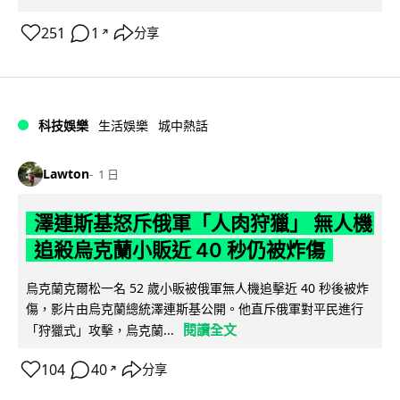
251
1
分享
↗
科技娛樂
生活娛樂
城中熱話
Lawton
1 日
澤連斯基怒斥俄軍「人肉狩獵」 無人機
追殺烏克蘭小販近 40 秒仍被炸傷
烏克蘭克爾松一名 52 歲小販被俄軍無人機追擊近 40 秒後被炸
傷，影片由烏克蘭總統澤連斯基公開。他直斥俄軍對平民進行
閱讀全文
「狩獵式」攻擊，烏克蘭...
104
40
分享
↗