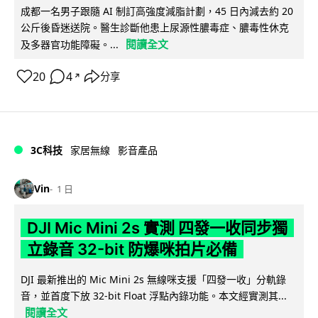
成都一名男子跟隨 AI 制訂高強度減脂計劃，45 日內減去約 20
公斤後昏迷送院。醫生診斷他患上尿源性膿毒症、膿毒性休克
閱讀全文
及多器官功能障礙。...
20
4
分享
↗
3C科技
家居無線
影音產品
Vin
1 日
DJI Mic Mini 2s 實測 四發一收同步獨
立錄音 32-bit 防爆咪拍片必備
DJI 最新推出的 Mic Mini 2s 無線咪支援「四發一收」分軌錄
音，並首度下放 32-bit Float 浮點內錄功能。本文經實測其...
閱讀全文