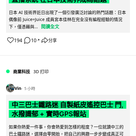
日本 AI 技術界近日出現了一個引發廣泛討論的熱門話題：日本
偶像前 Juice=Juice 成員宮本佳林在完全沒有編程經驗的情況
閱讀全文
下，僅憑藉與...
194
10
分享
↗
商業科技
3D 打印
Vin
5 小時
中三巴士鐵路迷 自製紙皮遙控巴士 門,
水撥識郁 + 實時GPS報站
如果你熱愛一件事，你會熱愛到怎樣的程度？一位就讀中三的
巴士鐵路迷，選擇由零開始，把自己的興趣一步步變成真正可