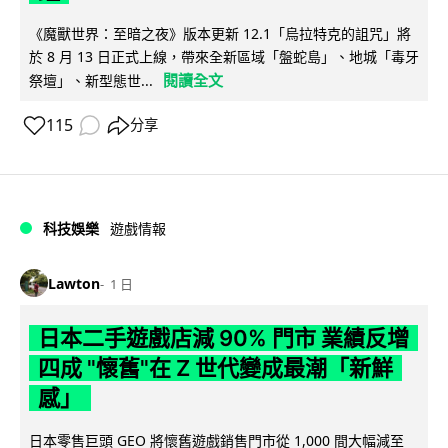
《魔獸世界：至暗之夜》版本更新 12.1「烏拉特克的詛咒」將
於 8 月 13 日正式上線，帶來全新區域「盤蛇島」、地城「毒牙
閱讀全文
祭壇」、新型態世...
115
分享
科技娛樂
遊戲情報
Lawton
1 日
日本二手遊戲店減 90% 門市 業績反增
四成 "懷舊"在 Z 世代變成最潮「新鮮
感」
日本零售巨頭 GEO 將懷舊遊戲銷售門市從 1,000 間大幅減至