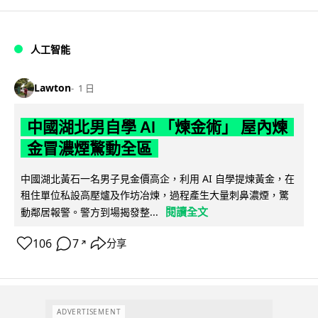
人工智能
Lawton
1 日
中國湖北男自學 AI 「煉金術」 屋內煉
金冒濃煙驚動全區
中國湖北黃石一名男子見金價高企，利用 AI 自學提煉黃金，在
租住單位私設高壓爐及作坊冶煉，過程產生大量刺鼻濃煙，驚
閱讀全文
動鄰居報警。警方到場揭發整...
106
7
分享
↗
ADVERTISEMENT