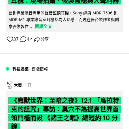
耳機：現場拍攝、後製監聽與人聲利器
談到專業混音專用的聲音監聽耳機，Sony 經典 MDR-7506 到
MDR-M1 專業錄音室耳機都為人熟悉。而現在舞台製作者與創
閱讀全文
意影像製作...
37
4
分享
↗
科技娛樂
遊戲情報
天恩
1 日
《魔獸世界：至暗之夜》12.1 「烏拉特
克的詛咒」專訪：巢穴不為提高世界首
領門檻而設 《諸王之眠》縮短約 10 分
鐘