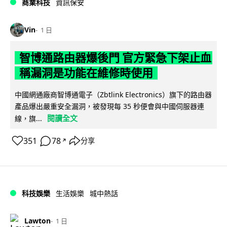
商業科技
資訊保安
Vin
1 日
智博通路由器爆後門 官方緊急下架止血
稱漏洞是功能在維修時使用
中國網通廠商智博通電子（Zbtlink Electronics）旗下的路由器
產品爆出嚴重安全漏洞，被發現每 35 秒便會與中國伺服器連
閱讀全文
線，旗...
351
78
分享
↗
科技娛樂
生活娛樂
城中熱話
Lawton
1 日