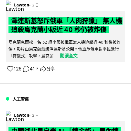
Lawton
2 日
澤連斯基怒斥俄軍「人肉狩獵」 無人機
追殺烏克蘭小販近 40 秒仍被炸傷
烏克蘭克爾松一名 52 歲小販被俄軍無人機追擊近 40 秒後被炸
傷，影片由烏克蘭總統澤連斯基公開。他直斥俄軍對平民進行
閱讀全文
「狩獵式」攻擊，烏克蘭...
126
41
分享
↗
人工智能
Lawton
2 日