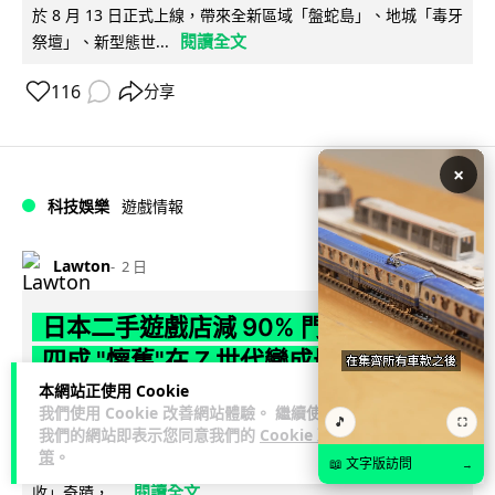
於 8 月 13 日正式上線，帶來全新區域「盤蛇島」、地城「毒牙
閱讀全文
祭壇」、新型態世...
116
分享
×
科技娛樂
遊戲情報
Lawton
2 日
日本二手遊戲店減 90% 門市 業績反增
四成 "懷舊"在 Z 世代變成最潮「新鮮
感」
本網站正使用 Cookie
我們使用 Cookie 改善網站體驗。 繼續使用
🎵
⛶
我們的網站即表示您同意我們的
Cookie 政
日本零售巨頭 GEO 將懷舊遊戲銷售門市從 1,000 間大幅減至
策
。
99 間，但銷售額卻不降反升至過往的 1.4 倍。做到「減店增
📖 文字版訪問
→
閱讀全文
收」奇蹟，...