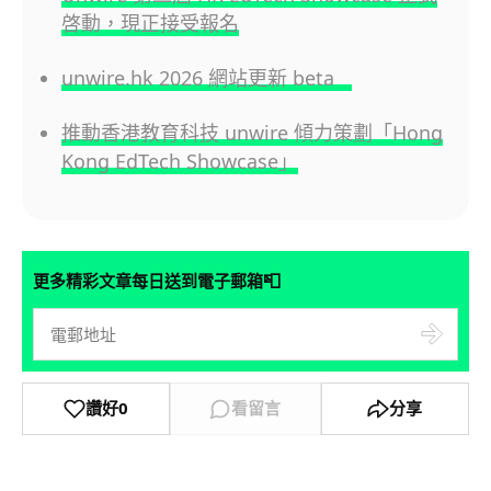
啓動，現正接受報名
unwire.hk 2026 網站更新 beta
推動香港教育科技 unwire 傾力策劃「Hong
Kong EdTech Showcase」
📮
更多精彩文章每日送到電子郵箱
讚好
0
看留言
分享