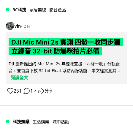
3C科技
家居無線
影音產品
Vin
2 日
DJI Mic Mini 2s 實測 四發一收同步獨
立錄音 32-bit 防爆咪拍片必備
DJI 最新推出的 Mic Mini 2s 無線咪支援「四發一收」分軌錄
音，並首度下放 32-bit Float 浮點內錄功能。本文經實測其...
閱讀全文
251
1
分享
↗
科技娛樂
生活娛樂
城中熱話