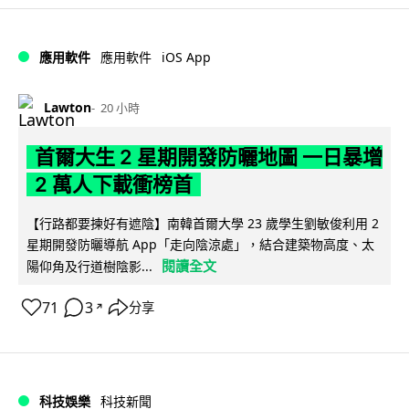
iOS App
應用軟件
應用軟件
Lawton
20 小時
首爾大生 2 星期開發防曬地圖 一日暴增
2 萬人下載衝榜首
【行路都要揀好有遮陰】南韓首爾大學 23 歲學生劉敏俊利用 2
星期開發防曬導航 App「走向陰涼處」，結合建築物高度、太
閱讀全文
陽仰角及行道樹陰影...
71
3
分享
↗
科技娛樂
科技新聞