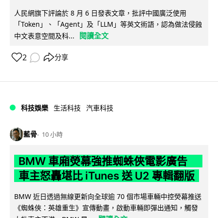
人民網旗下評論於 8 月 6 日發表文章，批評中國廣泛使用
「Token」、「Agent」及「LLM」等英文術語，認為做法侵蝕
閱讀全文
中文表意空間及科...
2
分享
科技娛樂
生活科技
汽車科技
藍骨
10 小時
BMW 車廂熒幕強推蜘蛛俠電影廣告
車主怒轟堪比 iTunes 送 U2 專輯翻版
BMW 近日透過無線更新向全球逾 70 個市場車輛中控熒幕推送
《蜘蛛俠：英雄重生》宣傳動畫，啟動車輛即彈出通知，觸發