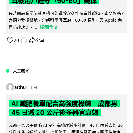
耳機用戶謹守「60-60」鐵律
長時間高音量佩戴耳機可能導致永久性噪音性聽損。本文盤點 4
大聽力受損警號，介紹科學護耳的「60-60 原則」及 Apple 內
閱讀全文
置防護功能，...
20
分享
人工智能
arthur
1 日
AI 減肥餐單配合高強度操練 成都男
45 日減 20 公斤後多器官衰竭
成都一名男子跟隨 AI 制訂高強度減脂計劃，45 日內減去約 20
公斤後昏迷送院。醫生診斷他患上尿源性膿毒症、膿毒性休克