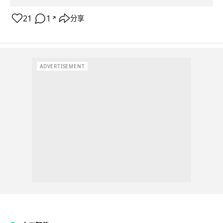
21
1
分享
↗
ADVERTISEMENT