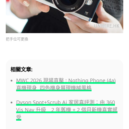
把手位可更換
相關文章:
MWC 2026 現場直擊 : Nothing Phone (4a)
真機現身 四色機身展現機械風格
Dyson Spot+Scrub Ai 家居真評測：由 360
Vis Nav 升級 2 年舊機 + 2 個月新機真實感
受