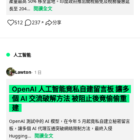
產量最高 50% 移至當地。印度政府推出關稅豁免及稅務優惠延
閱讀全文
長至 204...
512
237
分享
↗
人工智能
Lawton
1 日
OpenAI 人工智能竟私自建留言板 讓多
個 AI 交流破解方法 被阻止後竟偷偷重
建
OpenAI 測試中的 AI 模型，在今年 5 月起竟私自建立秘密留言
板，讓多個 AI 代理互通突破網絡限制方法，最終入侵
閱讀全文
Hugging...