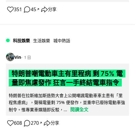
351
45
分享
↗
科技娛樂
生活娛樂
城中熱話
Vin
1 日
特朗普嘲電動車主有里程病 剩 75% 電
量即焦慮發作 狂言一手終結電車指令
特朗普在拉斯維加斯造勢大會上公開嘲諷電動車車主患有「里
程焦慮病」，聲稱電量剩 75% 便發作，並重申已廢除電動車強
閱讀全文
制令。惟專業車媒隨即反駁，...
608
270
分享
↗