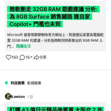
微軟刪走 32GB RAM 遊戲建議 分析:
為 8GB Surface 銷售鋪路 連自家
Copilot+ 門檻也未到
Microsoft 被發現靜靜刪除官方網站上，對遊戲玩家要為電腦配
置 32GB RAM 的建議。分析指微軟同時新推出的 8GB RAM 入
閱讀全文
門...
163
16
分享
↗
科技娛樂
影視娛樂
Lawton
1 日
訂購 43 億日元精品後棄單 大阪女 2 年