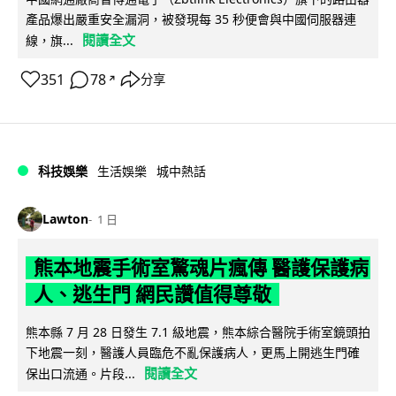
產品爆出嚴重安全漏洞，被發現每 35 秒便會與中國伺服器連
閱讀全文
線，旗...
351
78
分享
↗
科技娛樂
生活娛樂
城中熱話
Lawton
1 日
熊本地震手術室驚魂片瘋傳 醫護保護病
人、逃生門 網民讚值得尊敬
熊本縣 7 月 28 日發生 7.1 級地震，熊本綜合醫院手術室鏡頭拍
下地震一刻，醫護人員臨危不亂保護病人，更馬上開逃生門確
閱讀全文
保出口流通。片段...