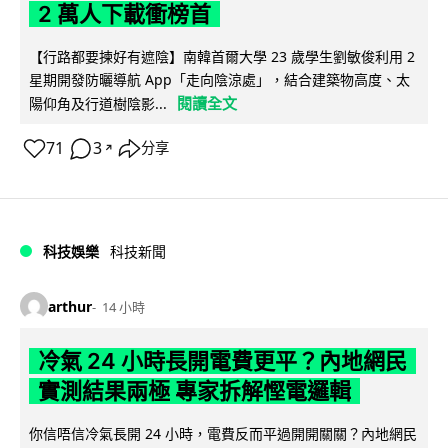
2 萬人下載衝榜首
【行路都要揀好有遮陰】南韓首爾大學 23 歲學生劉敏俊利用 2
星期開發防曬導航 App「走向陰涼處」，結合建築物高度、太
閱讀全文
陽仰角及行道樹陰影...
71
3
分享
↗
科技娛樂
科技新聞
arthur
14 小時
冷氣 24 小時長開電費更平？內地網民
實測結果兩極 專家拆解慳電邏輯
你信唔信冷氣長開 24 小時，電費反而平過開開關關？內地網民