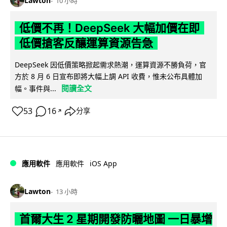
Lawton
10 小時
低價不再！DeepSeek 大幅加價在即
低價搶客反釀運算資源告急
DeepSeek 因低價策略掀起需求熱潮，運算資源不勝負荷，官
方於 8 月 6 日宣布即將大幅上調 API 收費，惟未公布具體加
閱讀全文
幅。事件與...
53
16
分享
↗
iOS App
應用軟件
應用軟件
Lawton
13 小時
首爾大生 2 星期開發防曬地圖 一日暴增