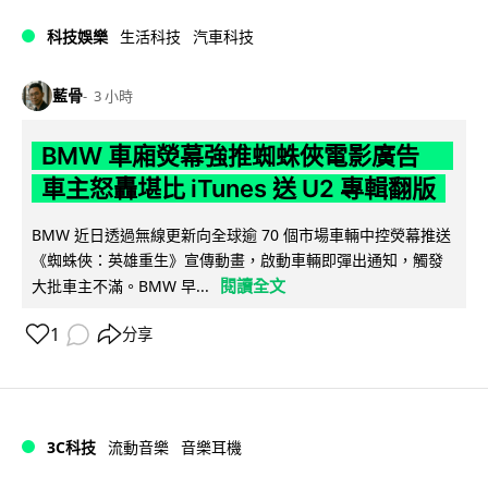
科技娛樂
生活科技
汽車科技
藍骨
3 小時
BMW 車廂熒幕強推蜘蛛俠電影廣告
車主怒轟堪比 iTunes 送 U2 專輯翻版
BMW 近日透過無線更新向全球逾 70 個市場車輛中控熒幕推送
《蜘蛛俠：英雄重生》宣傳動畫，啟動車輛即彈出通知，觸發
閱讀全文
大批車主不滿。BMW 早...
1
分享
3C科技
流動音樂
音樂耳機