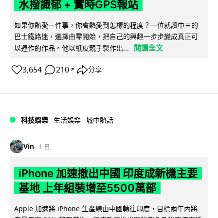
水撥識郁 + 實時GPS報站
如果你熱愛一件事，你會熱愛到怎樣的程度？一位就讀中三的
巴士鐵路迷，選擇由零開始，把自己的興趣一步步變成真正可
閱讀全文
以運作的作品。他以紙皮親手製作出...
3,654
210
分享
↗
科技娛樂
生活娛樂
城中熱話
Vin
1 日
iPhone 加速撤出中國 印度成新機主要
基地 上年組裝增至5500萬部
Apple 加速將 iPhone 生產線由中國轉往印度，目標兩年內將