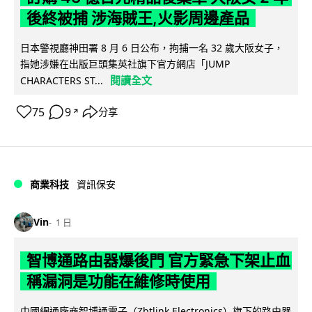
後終被捕 涉海賊王,火影周邊產品
日本警視廳神田署 8 月 6 日公布，拘捕一名 32 歲大阪女子，
指她涉嫌在出版巨頭集英社旗下官方網店「JUMP
閱讀全文
CHARACTERS ST...
75
9
分享
↗
商業科技
資訊保安
Vin
1 日
智博通路由器爆後門 官方緊急下架止血
稱漏洞是功能在維修時使用
中國網通廠商智博通電子（Zbtlink Electronics）旗下的路由器