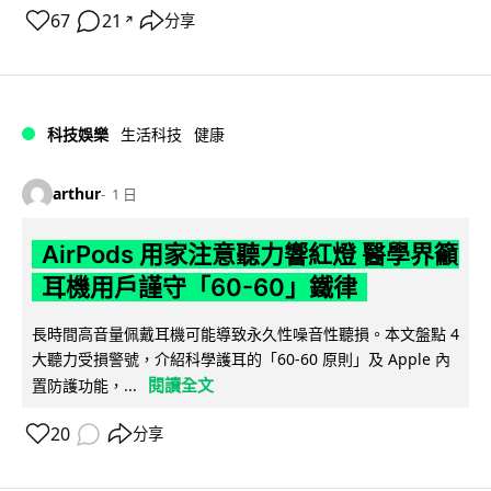
67
21
分享
↗
科技娛樂
生活科技
健康
arthur
1 日
AirPods 用家注意聽力響紅燈 醫學界籲
耳機用戶謹守「60-60」鐵律
長時間高音量佩戴耳機可能導致永久性噪音性聽損。本文盤點 4
大聽力受損警號，介紹科學護耳的「60-60 原則」及 Apple 內
閱讀全文
置防護功能，...
20
分享