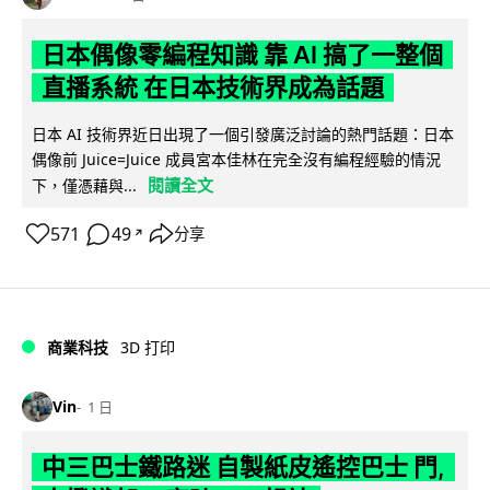
日本偶像零編程知識 靠 AI 搞了一整個
直播系統 在日本技術界成為話題
日本 AI 技術界近日出現了一個引發廣泛討論的熱門話題：日本
偶像前 Juice=Juice 成員宮本佳林在完全沒有編程經驗的情況
閱讀全文
下，僅憑藉與...
571
49
分享
↗
商業科技
3D 打印
Vin
1 日
中三巴士鐵路迷 自製紙皮遙控巴士 門,