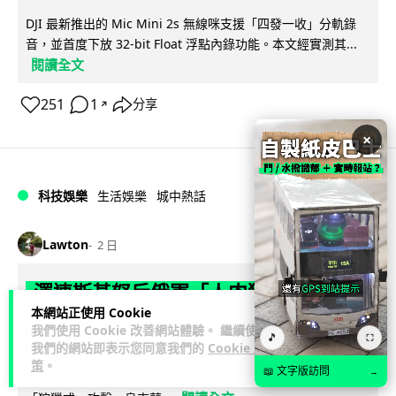
DJI 最新推出的 Mic Mini 2s 無線咪支援「四發一收」分軌錄
音，並首度下放 32-bit Float 浮點內錄功能。本文經實測其...
閱讀全文
251
1
分享
↗
×
科技娛樂
生活娛樂
城中熱話
Lawton
2 日
澤連斯基怒斥俄軍「人肉狩獵」 無人機
本網站正使用 Cookie
追殺烏克蘭小販近 40 秒仍被炸傷
我們使用 Cookie 改善網站體驗。 繼續使用
🎵
⛶
我們的網站即表示您同意我們的
Cookie 政
烏克蘭克爾松一名 52 歲小販被俄軍無人機追擊近 40 秒後被炸
策
。
📖 文字版訪問
→
傷，影片由烏克蘭總統澤連斯基公開。他直斥俄軍對平民進行