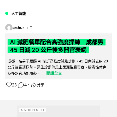
人工智能
arthur
1 日
AI 減肥餐單配合高強度操練 成都男
45 日減 20 公斤後多器官衰竭
成都一名男子跟隨 AI 制訂高強度減脂計劃，45 日內減去約 20
公斤後昏迷送院。醫生診斷他患上尿源性膿毒症、膿毒性休克
閱讀全文
及多器官功能障礙。...
23
4
分享
↗
ADVERTISEMENT