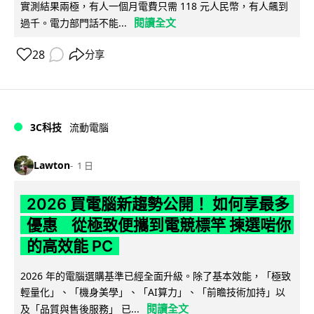
實測結果兩極，有人一個月電費只需 118 元人民幣，有人飆到
閱讀全文
過千。電力部門話不能...
28
分享
3C科技
流動電腦
Lawton
1 日
2026 買電腦新趨勢公開！ 如何享最多
優惠 從極致便攜到電競標竿 揀選啱你
的高效能 PC
2026 年的電腦選購基準已經全面升級。除了基本效能，「極致
輕量化」、「機身美學」、「AI算力」、「前瞻技術加持」以
閱讀全文
及「品質與售後服務」 已...