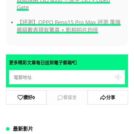
Gate
【評測】OPPO Reno15 Pro Max 評測 準旗
艦級數表現有驚喜 + 影相拍片均佳
📮
更多精彩文章每日送到電子郵箱
讚好
0
看留言
分享
最新影片