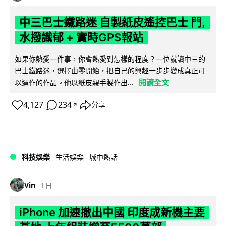
中三巴士鐵路迷 自製紙皮遙控巴士 門,
水撥識郁 + 實時GPS報站
如果你熱愛一件事，你會熱愛到怎樣的程度？一位就讀中三的
巴士鐵路迷，選擇由零開始，把自己的興趣一步步變成真正可
閱讀全文
以運作的作品。他以紙皮親手製作出...
4,127
234
分享
↗
科技娛樂
生活娛樂
城中熱話
Vin
1 日
iPhone 加速撤出中國 印度成新機主要