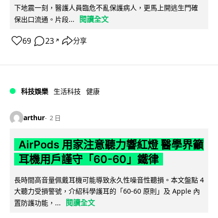
下地震一刻，醫護人員臨危不亂保護病人，更馬上開逃生門確
閱讀全文
保出口流通。片段...
69
23
分享
↗
科技娛樂
生活科技
健康
arthur
2 日
AirPods 用家注意聽力響紅燈 醫學界籲
耳機用戶謹守「60-60」鐵律
長時間高音量佩戴耳機可能導致永久性噪音性聽損。本文盤點 4
大聽力受損警號，介紹科學護耳的「60-60 原則」及 Apple 內
閱讀全文
置防護功能，...