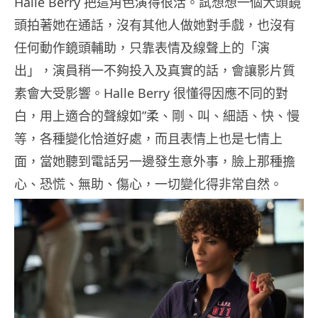
Halle Berry 把這角色演得很活。試想想一個大頭鏡
頭拍著她在通話，沒有其他人做她對手戲，也沒有
任何動作鏡頭輔助，只靠表情及線聲上的「演
出」，演員稍一不夠投入及真實的話，會讓影片質
素會大受影響。Halle Berry 很懂得因應不同的對
白，用上適合的聲線如”柔、剛、叫、細語、快、慢
等，各種變化恰道好處，而且表情上也是七情上
面，當她聽到電話另一邊發生意外事，臉上那種擔
心、恐慌、無助、傷心，一切變化得非常自然。