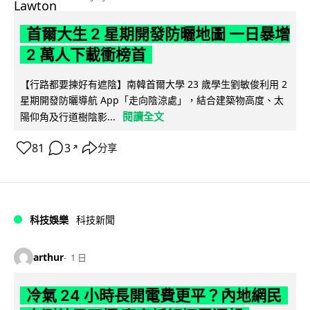
首爾大生 2 星期開發防曬地圖 一日暴增
2 萬人下載衝榜首
【行路都要揀好有遮陰】南韓首爾大學 23 歲學生劉敏俊利用 2
星期開發防曬導航 App「走向陰涼處」，結合建築物高度、太
閱讀全文
陽仰角及行道樹陰影...
81
3
分享
↗
科技娛樂
科技新聞
arthur
1 日
冷氣 24 小時長開電費更平？內地網民