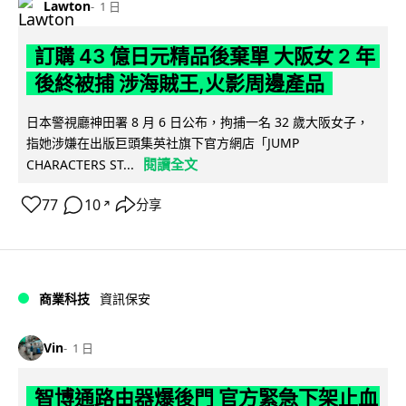
Lawton
1 日
訂購 43 億日元精品後棄單 大阪女 2 年
後終被捕 涉海賊王,火影周邊產品
日本警視廳神田署 8 月 6 日公布，拘捕一名 32 歲大阪女子，
指她涉嫌在出版巨頭集英社旗下官方網店「JUMP
閱讀全文
CHARACTERS ST...
77
10
分享
↗
商業科技
資訊保安
Vin
1 日
智博通路由器爆後門 官方緊急下架止血