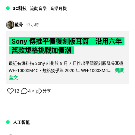
3C科技
流動音樂
音樂耳機
藍骨
13 小時
Sony 傳推平價復刻版耳筒 沿用六年
舊款規格挑戰加價潮
最近有爆料指 Sony 計劃於 9 月 7 日推出平價復刻版降噪耳機
閱讀
WH-1000XM4C，規格幾乎與 2020 年 WH-1000XM4...
全文
12
4
分享
↗
人工智能