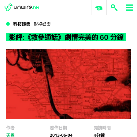
WWDC 2026
GenAI 與雲端科技專區
ERP 與商業 AI
影評:《救參通話》劇情完美的 60 分鐘
科技娛樂
影視娛樂
影評:《救參通話》劇情完美的 60 分鐘
作者
發佈日期
閱讀時間
2013-06-04
天恩
4分鐘