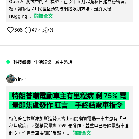
OpenAI 測試中的 AI 模型，在今年 5 月起竟私自建立秘密留言
板，讓多個 AI 代理互通突破網絡限制方法，最終入侵
閱讀全文
Hugging...
368
47
分享
↗
科技娛樂
生活娛樂
城中熱話
Vin
1 日
特朗普嘲電動車主有里程病 剩 75% 電
量即焦慮發作 狂言一手終結電車指令
特朗普在拉斯維加斯造勢大會上公開嘲諷電動車車主患有「里
程焦慮病」，聲稱電量剩 75% 便發作，並重申已廢除電動車強
閱讀全文
制令。惟專業車媒隨即反駁，...