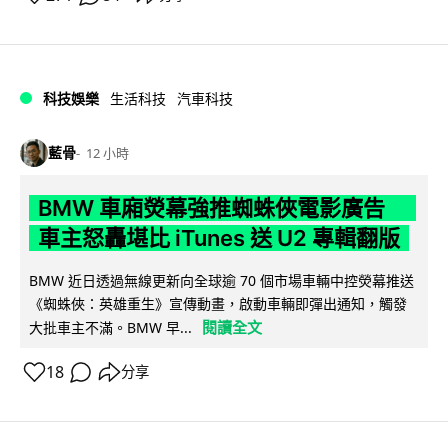
科技娛樂
生活科技
汽車科技
藍骨
12 小時
BMW 車廂熒幕強推蜘蛛俠電影廣告
車主怒轟堪比 iTunes 送 U2 專輯翻版
BMW 近日透過無線更新向全球逾 70 個市場車輛中控熒幕推送
《蜘蛛俠：英雄重生》宣傳動畫，啟動車輛即彈出通知，觸發
閱讀全文
大批車主不滿。BMW 早...
18
分享