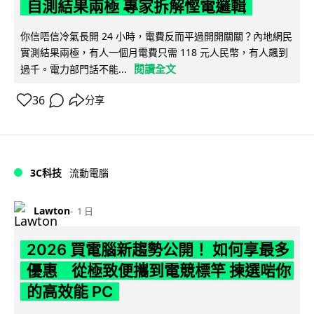
自測結果兩極 專家拆解慳電邏輯
你信唔信冷氣長開 24 小時，電費反而平過開開關關？內地網民
實測結果兩極，有人一個月電費只需 118 元人民幣，有人飆到
閱讀全文
過千。電力部門話不能...
36
分享
3C科技
流動電腦
Lawton
1 日
2026 買電腦新趨勢公開！ 如何享最多
優惠 從極致便攜到電競標竿 揀選啱你
的高效能 PC