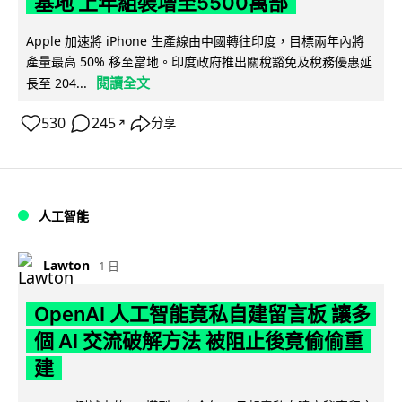
基地 上年組裝增至5500萬部
Apple 加速將 iPhone 生產線由中國轉往印度，目標兩年內將
產量最高 50% 移至當地。印度政府推出關稅豁免及稅務優惠延
閱讀全文
長至 204...
530
245
分享
↗
人工智能
Lawton
1 日
OpenAI 人工智能竟私自建留言板 讓多
個 AI 交流破解方法 被阻止後竟偷偷重
建