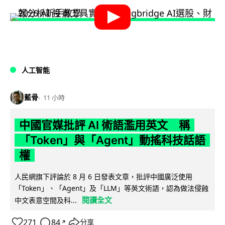
人工智能
藍骨
11 小時
中國官媒批評 AI 術語濫用英文 稱
「Token」與「Agent」動搖科技話語
權
人民網旗下評論於 8 月 6 日發表文章，批評中國廣泛使用
「Token」、「Agent」及「LLM」等英文術語，認為做法侵蝕
閱讀全文
中文表意空間及科...
271
84
分享
↗