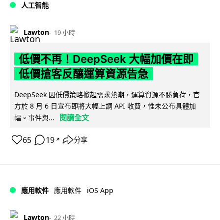
人工智能
Lawton
19 小時
低價不再！DeepSeek 大幅加價在即
低價搶客反釀運算資源告急
DeepSeek 因低價策略掀起需求熱潮，運算資源不勝負荷，官
方於 8 月 6 日宣布即將大幅上調 API 收費，惟未公布具體加
閱讀全文
幅。事件與...
65
19
分享
↗
iOS App
應用軟件
應用軟件
Lawton
22 小時