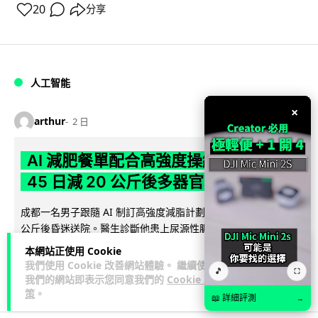
20
分享
人工智能
×
arthur
2 日
AI 減肥餐單配合高強度操練 成都男
45 日減 20 公斤後多器官衰竭
成都一名男子跟隨 AI 制訂高強度減脂計劃，45 日內減去約 20
公斤後昏迷送院。醫生診斷他患上尿源性膿毒症、膿毒性休克
閱讀全文
及多器官功能障礙。...
本網站正使用 Cookie
我們使用 Cookie 改善網站體驗。 繼續使用
🎵
⛶
23
4
分享
↗
我們的網站即表示您同意我們的
Cookie 政
策
。
📖 詳細評測
→