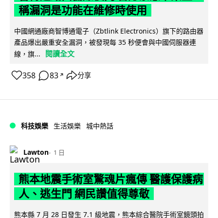
稱漏洞是功能在維修時使用
中國網通廠商智博通電子（Zbtlink Electronics）旗下的路由器
產品爆出嚴重安全漏洞，被發現每 35 秒便會與中國伺服器連
閱讀全文
線，旗...
358
83
分享
↗
科技娛樂
生活娛樂
城中熱話
Lawton
1 日
熊本地震手術室驚魂片瘋傳 醫護保護病
人、逃生門 網民讚值得尊敬
熊本縣 7 月 28 日發生 7.1 級地震，熊本綜合醫院手術室鏡頭拍