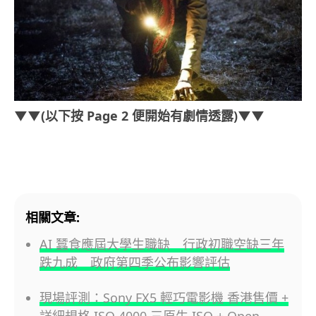
▼▼(以下按 Page 2 便開始有劇情透露)▼▼
相關文章:
AI 蠶食應屆大學生職缺 行政初職空缺三年
跌九成 政府第四季公布影響評估
現場評測：Sony FX5 輕巧電影機 香港售價 +
詳細規格 ISO 4000 三原生 ISO + Open