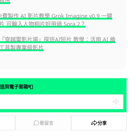
程序
免費製作 AI 影片教學 Grok Imagine v0.9 一鍵
 可輸入人物相片好用過 Sora 2？
「穿越電影片場」探班AI短片 教學：活用 AI 繪
工具製專業級影片
📮
送到電子郵箱
看留言
分享