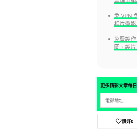
處理申請
免 VPN 
相片變影片
免費製作
圖、製片
更多精彩文章每日
讚好
0