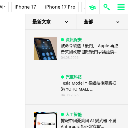
Air
iPhone 17
iPhone 17 Pro
AirPods Pro 3
Ap
最新文章
全部
資訊保安
被命令製造「後門」 Apple 再控
告英國政府 加密後門爭議延燒...
04.08.2026
汽車科技
Tesla Model Y 長續航後驅版抵
港 YOHO MALL ...
04.08.2026
人工智能
據報中國憂美國 AI 變武器 不滿
Anthropic 拒正常存取...