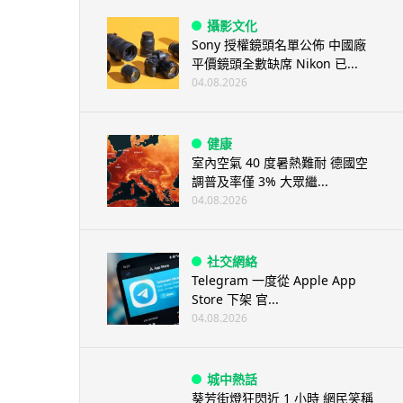
攝影文化
Sony 授權鏡頭名單公佈 中國廠
平價鏡頭全數缺席 Nikon 已...
04.08.2026
健康
室內空氣 40 度暑熱難耐 德國空
調普及率僅 3% 大眾繼...
04.08.2026
社交網絡
Telegram 一度從 Apple App
Store 下架 官...
04.08.2026
城中熱話
葵芳街燈狂閃近 1 小時 網民笑稱