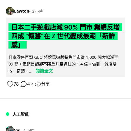
Lawton
2 小時
日本二手遊戲店減 90% 門市 業績反增
四成 "懷舊"在 Z 世代變成最潮「新鮮
感」
日本零售巨頭 GEO 將懷舊遊戲銷售門市從 1,000 間大幅減至
99 間，但銷售額卻不降反升至過往的 1.4 倍。做到「減店增
閱讀全文
收」奇蹟，...
78
4
分享
↗
人工智能
Vin
2 小時