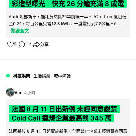
彩造型曝光 快充 26 分鐘充滿 8 成電
Audi 呢部新車，能耗竟然係25年前嘅一半。 A2 e-tron 風阻低
至0.24，每百公里只需12.8 kWh，一度電行到7.8公里。6...
閱讀全文
5
1
分享
↗
科技娛樂
生活娛樂
城中熱話
Vin
4 小時
法國 8 月 11 日出新例 未經同意嚴禁
Cold Call 違規企業最高罰 345 萬
法國將於 8 月 11 日起實施新例，全面禁止企業未經消費者同意