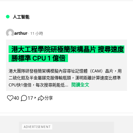
人工智能
arthur
11 小時
港大工程學院研極簡架構晶片 搜尋速度
勝標準 CPU 1 億倍
港大團隊研發極簡架構模擬內容尋址記憶體（CAM）晶片，用
二硫化鉬及半金屬銻克服傳輸瓶頸，漢明距離計算速度比標準
閱讀全文
CPU快1億倍，每次搜尋耗能低...
40
17
分享
↗
ADVERTISEMENT