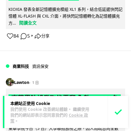
KIOXIA 發表全新記憶體擴充模組 XL1 系列，結合低延遲快閃記
憶體 XL-FLASH 與 CXL 介面，將快閃記憶體轉化為記憶體擴充
閱讀全文
方...
84
5
分享
↗
商業科技
資訊保安
Lawton
1 日
東華學院誤發取錄電郵 全數 11,139 名
本網站正使用 Cookie
申請人一度空歡喜 專家:人為疏忽+系統
我們使用 Cookie 改善網站體驗。 繼續使用
防護缺失
我們的網站即表示您同意我們的
Cookie 政
策
。
東華學院今日（5 日）大學聯招放榜之際，因人為疏忽向全數