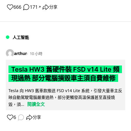
666
171
分享
↗
人工智能
arthur
10 小時
Tesla HW3 舊硬件裝 FSD v14 Lite 頻
現過熱 部分電腦損毀車主須自費維修
Tesla 向 HW3 舊車款推送 FSD v14 Lite 系統，引發大量車主反
映自動駕駛電腦嚴重過熱，部分更觸發高溫保護甚至直接燒
閱讀全文
毀，須...
6
分享