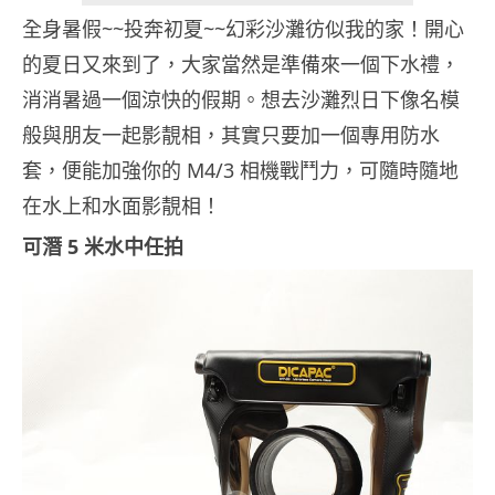
全身暑假~~投奔初夏~~幻彩沙灘彷似我的家！開心
的夏日又來到了，大家當然是準備來一個下水禮，
消消暑過一個涼快的假期。想去沙灘烈日下像名模
般與朋友一起影靚相，其實只要加一個專用防水
套，便能加強你的 M4/3 相機戰鬥力，可隨時隨地
在水上和水面影靚相！
可潛 5 米水中任拍