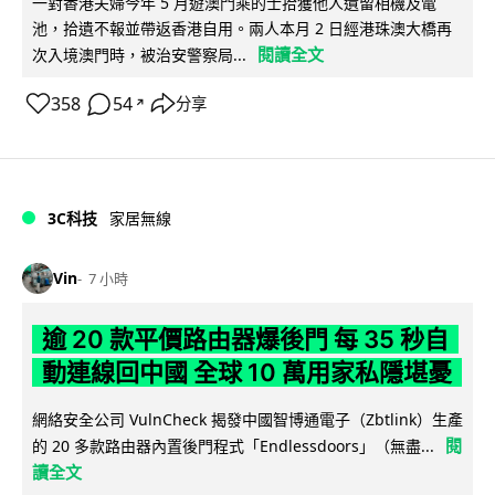
一對香港夫婦今年 5 月遊澳門乘的士拾獲他人遺留相機及電
池，拾遺不報並帶返香港自用。兩人本月 2 日經港珠澳大橋再
閱讀全文
次入境澳門時，被治安警察局...
358
54
分享
↗
3C科技
家居無線
Vin
7 小時
逾 20 款平價路由器爆後門 每 35 秒自
動連線回中國 全球 10 萬用家私隱堪憂
網絡安全公司 VulnCheck 揭發中國智博通電子（Zbtlink）生產
閱
的 20 多款路由器內置後門程式「Endlessdoors」（無盡...
讀全文