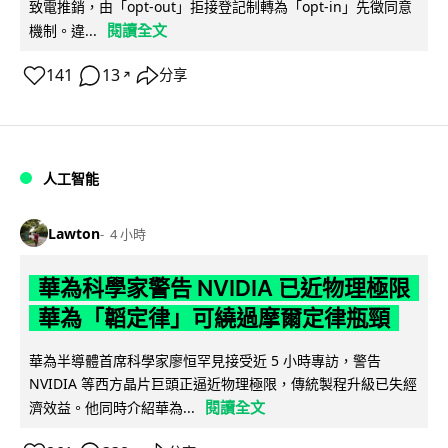
致電推銷，由「opt-out」拒接登記制轉為「opt-in」先徵同意
閱讀全文
機制。違...
141
13
分享
↗
人工智能
Lawton
4 小時
華為科學家警告 NVIDIA 已近物理極限
華為「韜定律」可繞過摩爾定律瓶頸
華為半導體首席科學家廖恒罕見接受近 5 小時專訪，警告
NVIDIA 等西方晶片巨頭正逼近物理極限，傳統製程升級已失經
閱讀全文
濟效益。他同時介紹華為...