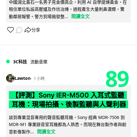
中國湖北黃石一名男子見金價高企，利用 AI 自學提煉黃金，在
租住單位私設高壓爐及作坊冶煉，過程產生大量刺鼻濃煙，驚
閱讀全文
動鄰居報警。警方到場揭發整...
分享
3C科技
流動音樂
89
Lawton
1 小時
【評測】Sony IER-M500 入耳式監聽
耳機：現場拍攝、後製監聽與人聲利器
談到專業混音專用的聲音監聽耳機，Sony 經典 MDR-7506 到
MDR-M1 專業錄音室耳機都為人熟悉。而現在舞台製作者與創
閱讀全文
意影像製作...