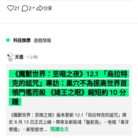
21
2
分享
↗
科技娛樂
遊戲情報
天恩
1 小時
《魔獸世界：至暗之夜》12.1 「烏拉特
克的詛咒」專訪：巢穴不為提高世界首
領門檻而設 《諸王之眠》縮短約 10 分
鐘
《魔獸世界：至暗之夜》版本更新 12.1「烏拉特克的詛咒」將
於 8 月 13 日正式上線，帶來全新區域「盤蛇島」、地城「毒牙
閱讀全文
祭壇」、新型態世...