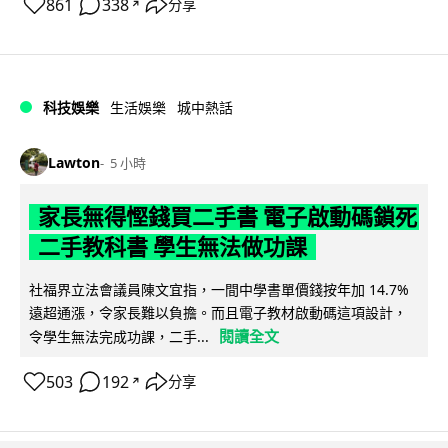
861
338
分享
↗
科技娛樂
生活娛樂
城中熱話
Lawton
5 小時
家長無得慳錢買二手書 電子啟動碼鎖死
二手教科書 學生無法做功課
社福界立法會議員陳文宜指，一間中學書單價錢按年加 14.7%
遠超通漲，令家長難以負擔。而且電子教材啟動碼這項設計，
閱讀全文
令學生無法完成功課，二手...
503
192
分享
↗