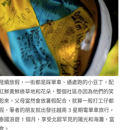
陸續放假，一街都是踩單車、通處跑的小豆丁，配
紅鮮黃鮮綠草地和花朵，整個社區亦因為他們的笑
起來。父母當然會放暑假配合，就算一般打工仔都
假，筆者的朋友就出發往越南 3 星期電單車旅行，
泰國浪遊 1 個月，享受北歐罕見的陽光和海灘，當
食。