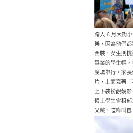
踏入 6 月大
樂，因為他們都
西裝，女生則挑
畢業的學生帽，
廣場舉行，家長
片，上面寫著「我
上下裝扮靚靚影
慣上學生會租部
又跳，喧嘩叫囂