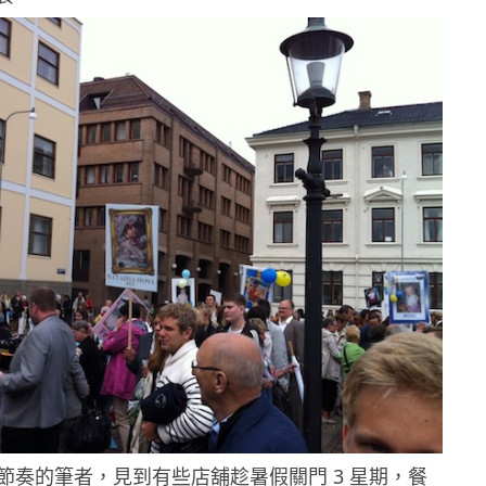
節奏的筆者，見到有些店舖趁暑假關門 3 星期，餐