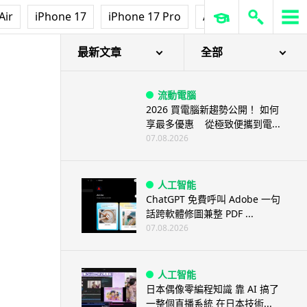
Air
iPhone 17
iPhone 17 Pro
AirPods Pro 3
Ap
最新文章
全部
流動電腦
2026 買電腦新趨勢公開！ 如何
享最多優惠 從極致便攜到電...
07.08.2026
人工智能
ChatGPT 免費呼叫 Adobe 一句
話跨軟體修圖兼整 PDF ...
07.08.2026
人工智能
日本偶像零編程知識 靠 AI 搞了
一整個直播系統 在日本技術...