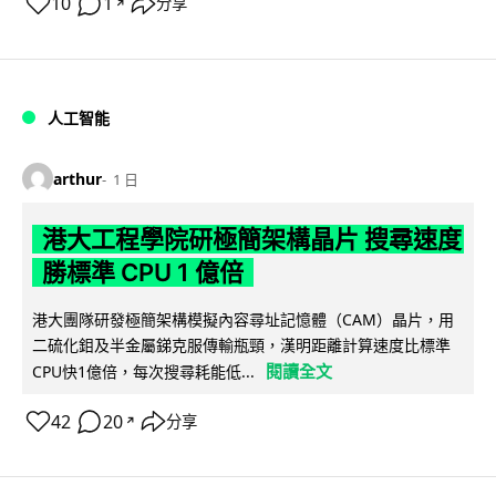
10
1
分享
↗
人工智能
arthur
1 日
港大工程學院研極簡架構晶片 搜尋速度
勝標準 CPU 1 億倍
港大團隊研發極簡架構模擬內容尋址記憶體（CAM）晶片，用
二硫化鉬及半金屬銻克服傳輸瓶頸，漢明距離計算速度比標準
閱讀全文
CPU快1億倍，每次搜尋耗能低...
42
20
分享
↗