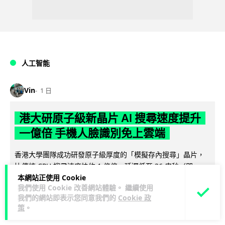
人工智能
Vin
1 日
港大研原子級新晶片 AI 搜尋速度提升
一億倍 手機人臉識別免上雲端
香港大學團隊成功研發原子級厚度的「模擬存內搜尋」晶片，
比傳統 CPU 搜尋速度快約 1 億倍，延遲低至 36 皮秒（即
閱讀全文
本網站正使用 Cookie
0.00000000...
我們使用 Cookie 改善網站體驗。 繼續使用
我們的網站即表示您同意我們的
Cookie 政
374
83
分享
↗
策
。