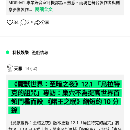
MDR-M1 專業錄音室耳機都為人熟悉。而現在舞台製作者與創
閱讀全文
意影像製作...
34
2
分享
↗
科技娛樂
遊戲情報
天恩
14 小時
《魔獸世界：至暗之夜》12.1 「烏拉特
克的詛咒」專訪：巢穴不為提高世界首
領門檻而設 《諸王之眠》縮短約 10 分
鐘
《魔獸世界：至暗之夜》版本更新 12.1「烏拉特克的詛咒」將
於 8 月 13 日正式上線，帶來全新區域「盤蛇島」、地城「毒牙