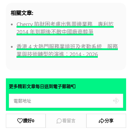
相關文章:
Cherry 陷財困考慮出售周邊業務 專利於
2014 年到期後不敵中國廠商競爭
香港 4 大熱門服務業排班及考勤系統 服務
業與技術轉型的演進：2014 - 2026
📮
更多精彩文章每日送到電子郵箱
讚好
0
看留言
分享