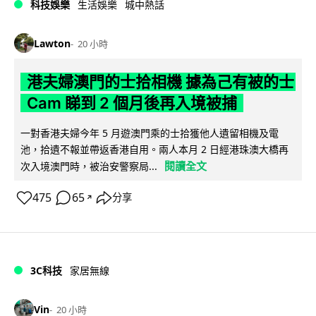
科技娛樂
生活娛樂
城中熱話
Lawton
20 小時
港夫婦澳門的士拾相機 據為己有被的士
Cam 睇到 2 個月後再入境被捕
一對香港夫婦今年 5 月遊澳門乘的士拾獲他人遺留相機及電
池，拾遺不報並帶返香港自用。兩人本月 2 日經港珠澳大橋再
閱讀全文
次入境澳門時，被治安警察局...
475
65
分享
↗
3C科技
家居無線
Vin
20 小時