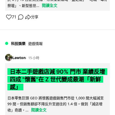
閱讀全文
祭壇」、新型態世...
71
分享
科技娛樂
遊戲情報
Lawton
15 小時
日本二手遊戲店減 90% 門市 業績反增
四成 "懷舊"在 Z 世代變成最潮「新鮮
感」
日本零售巨頭 GEO 將懷舊遊戲銷售門市從 1,000 間大幅減至
99 間，但銷售額卻不降反升至過往的 1.4 倍。做到「減店增
閱讀全文
收」奇蹟，...