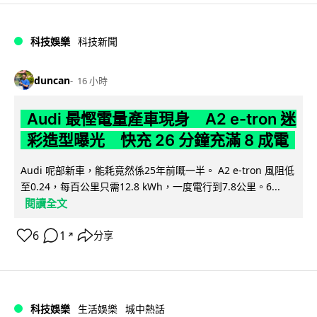
科技娛樂
科技新聞
duncan
16 小時
Audi 最慳電量產車現身 A2 e-tron 迷
彩造型曝光 快充 26 分鐘充滿 8 成電
Audi 呢部新車，能耗竟然係25年前嘅一半。 A2 e-tron 風阻低
至0.24，每百公里只需12.8 kWh，一度電行到7.8公里。6...
閱讀全文
6
1
分享
↗
科技娛樂
生活娛樂
城中熱話