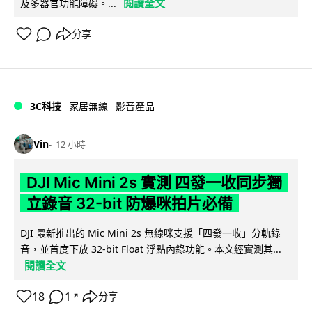
閱讀全文
及多器官功能障礙。...
分享
3C科技
家居無線
影音產品
Vin
12 小時
DJI Mic Mini 2s 實測 四發一收同步獨
立錄音 32-bit 防爆咪拍片必備
DJI 最新推出的 Mic Mini 2s 無線咪支援「四發一收」分軌錄
音，並首度下放 32-bit Float 浮點內錄功能。本文經實測其...
閱讀全文
18
1
分享
↗