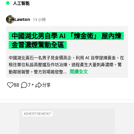
人工智能
Lawton
13 小時
中國湖北男自學 AI 「煉金術」 屋內煉
金冒濃煙驚動全區
中國湖北黃石一名男子見金價高企，利用 AI 自學提煉黃金，在
租住單位私設高壓爐及作坊冶煉，過程產生大量刺鼻濃煙，驚
閱讀全文
動鄰居報警。警方到場揭發整...
88
7
分享
↗
ADVERTISEMENT