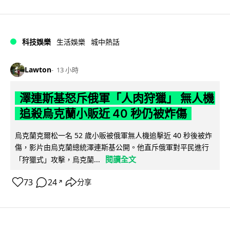
科技娛樂
生活娛樂
城中熱話
Lawton
13 小時
澤連斯基怒斥俄軍「人肉狩獵」 無人機
追殺烏克蘭小販近 40 秒仍被炸傷
烏克蘭克爾松一名 52 歲小販被俄軍無人機追擊近 40 秒後被炸
傷，影片由烏克蘭總統澤連斯基公開。他直斥俄軍對平民進行
閱讀全文
「狩獵式」攻擊，烏克蘭...
73
24
分享
↗