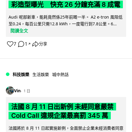
彩造型曝光 快充 26 分鐘充滿 8 成電
Audi 呢部新車，能耗竟然係25年前嘅一半。 A2 e-tron 風阻低
至0.24，每百公里只需12.8 kWh，一度電行到7.8公里。6...
閱讀全文
7
1
分享
↗
科技娛樂
生活娛樂
城中熱話
Vin
1 日
法國 8 月 11 日出新例 未經同意嚴禁
Cold Call 違規企業最高罰 345 萬
法國將於 8 月 11 日起實施新例，全面禁止企業未經消費者同意