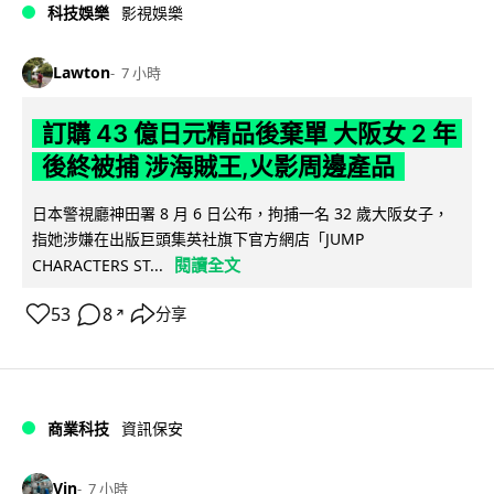
科技娛樂
影視娛樂
Lawton
7 小時
訂購 43 億日元精品後棄單 大阪女 2 年
後終被捕 涉海賊王,火影周邊產品
日本警視廳神田署 8 月 6 日公布，拘捕一名 32 歲大阪女子，
指她涉嫌在出版巨頭集英社旗下官方網店「JUMP
閱讀全文
CHARACTERS ST...
53
8
分享
↗
商業科技
資訊保安
Vin
7 小時