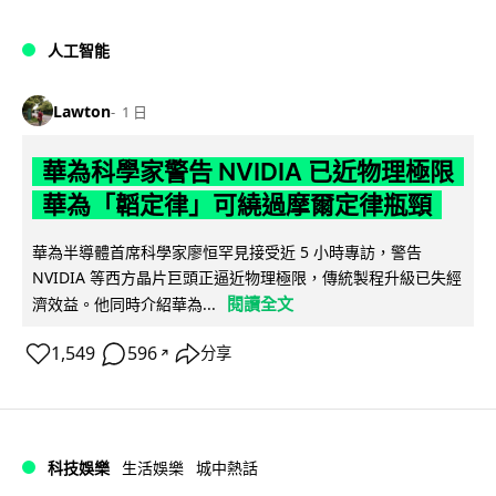
人工智能
Lawton
1 日
華為科學家警告 NVIDIA 已近物理極限
華為「韜定律」可繞過摩爾定律瓶頸
華為半導體首席科學家廖恒罕見接受近 5 小時專訪，警告
NVIDIA 等西方晶片巨頭正逼近物理極限，傳統製程升級已失經
閱讀全文
濟效益。他同時介紹華為...
1,549
596
分享
↗
科技娛樂
生活娛樂
城中熱話