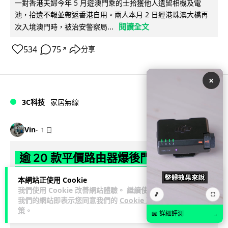
一對香港夫婦今年 5 月遊澳門乘的士拾獲他人遺留相機及電
池，拾遺不報並帶返香港自用。兩人本月 2 日經港珠澳大橋再
閱讀全文
次入境澳門時，被治安警察局...
534
75
分享
↗
×
3C科技
家居無線
Vin
1 日
逾 20 款平價路由器爆後門 每 35 秒自
動連線回中國 全球 10 萬用家私隱堪憂
本網站正使用 Cookie
我們使用 Cookie 改善網站體驗。 繼續使用
網絡安全公司 VulnCheck 揭發中國智博通電子（Zbtlink）生產
🎵
⛶
我們的網站即表示您同意我們的
Cookie 政
閱
的 20 多款路由器內置後門程式「Endlessdoors」（無盡...
策
。
📖 詳細評測
→
讀全文