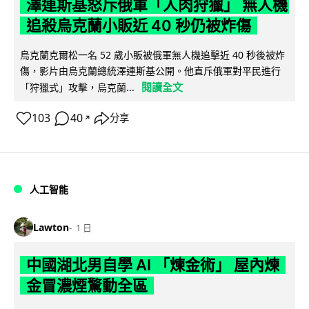
澤連斯基怒斥俄軍「人肉狩獵」 無人機
追殺烏克蘭小販近 40 秒仍被炸傷
烏克蘭克爾松一名 52 歲小販被俄軍無人機追擊近 40 秒後被炸
傷，影片由烏克蘭總統澤連斯基公開。他直斥俄軍對平民進行
閱讀全文
「狩獵式」攻擊，烏克蘭...
103
40
分享
↗
人工智能
Lawton
1 日
中國湖北男自學 AI 「煉金術」 屋內煉
金冒濃煙驚動全區