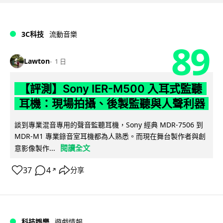
3C科技
流動音樂
89
Lawton
1 日
【評測】Sony IER-M500 入耳式監聽
耳機：現場拍攝、後製監聽與人聲利器
談到專業混音專用的聲音監聽耳機，Sony 經典 MDR-7506 到
MDR-M1 專業錄音室耳機都為人熟悉。而現在舞台製作者與創
閱讀全文
意影像製作...
37
4
分享
↗
科技娛樂
遊戲情報