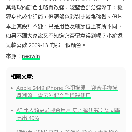
其地球的顏色也略有改變，淺藍色部分變深了，狐
狸身也較少細節，但頭部色彩對比較為強烈。但基
本上其設計不變，只是用色及細節位上有所不同，
如果不跟大家說又不知道會否留意得到呢？小編還
是較喜歡 2009-13 的那一個顏色。
來源：
neowin
相關文章:
Apple $449 iPhone 斜孭掛繩 迎合手機掛
身潮流 需另外配合手機殼使用
AI 比人類更愛迎合用戶 史丹福研究：認同率
高出 49%