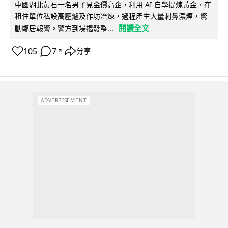
中國湖北黃石一名男子見金價高企，利用 AI 自學提煉黃金，在
租住單位私設高壓爐及作坊冶煉，過程產生大量刺鼻濃煙，驚
閱讀全文
動鄰居報警。警方到場揭發整...
105
7
分享
↗
ADVERTISEMENT