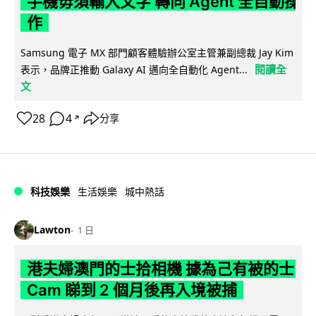
手機毋須輸入文字 轉向 Agent 全自動操
作
Samsung 電子 MX 部門顧客體驗辦公室主管兼副總裁 Jay Kim
閱讀全
表示，品牌正推動 Galaxy AI 邁向全自動化 Agent...
文
28
4
分享
↗
科技娛樂
生活娛樂
城中熱話
Lawton
1 日
港夫婦澳門的士拾相機 據為己有被的士
Cam 睇到 2 個月後再入境被捕