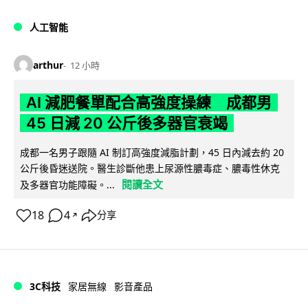
人工智能
arthur
12 小時
AI 減肥餐單配合高強度操練 成都男
45 日減 20 公斤後多器官衰竭
成都一名男子跟隨 AI 制訂高強度減脂計劃，45 日內減去約 20
公斤後昏迷送院。醫生診斷他患上尿源性膿毒症、膿毒性休克
閱讀全文
及多器官功能障礙。...
18
4
分享
↗
3C科技
家居無線
影音產品