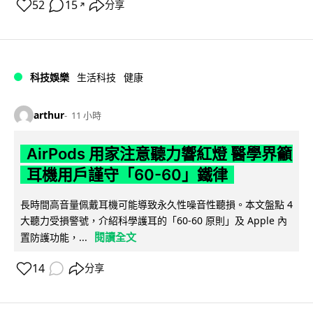
52
15
分享
↗
科技娛樂
生活科技
健康
arthur
11 小時
AirPods 用家注意聽力響紅燈 醫學界籲
耳機用戶謹守「60-60」鐵律
長時間高音量佩戴耳機可能導致永久性噪音性聽損。本文盤點 4
大聽力受損警號，介紹科學護耳的「60-60 原則」及 Apple 內
閱讀全文
置防護功能，...
14
分享