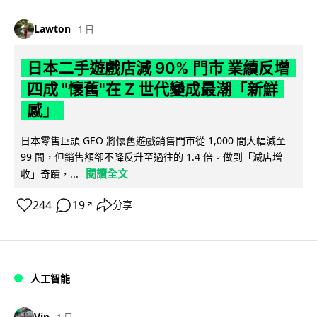
Lawton
1 日
日本二手遊戲店減 90% 門市 業績反增
四成 "懷舊"在 Z 世代變成最潮「新鮮
感」
日本零售巨頭 GEO 將懷舊遊戲銷售門市從 1,000 間大幅減至
99 間，但銷售額卻不降反升至過往的 1.4 倍。做到「減店增
閱讀全文
收」奇蹟，...
244
19
分享
↗
人工智能
Vin