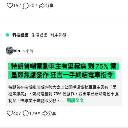
152
20
分享
↗
科技娛樂
生活娛樂
城中熱話
Vin
6 小時
特朗普嘲電動車主有里程病 剩 75% 電
量即焦慮發作 狂言一手終結電車指令
特朗普在拉斯維加斯造勢大會上公開嘲諷電動車車主患有「里
程焦慮病」，聲稱電量剩 75% 便發作，並重申已廢除電動車強
閱讀全文
制令。惟專業車媒隨即反駁，...
407
179
分享
↗