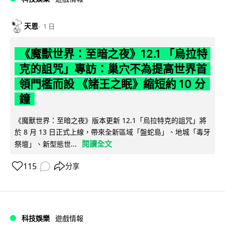
天恩
1 日
《魔獸世界：至暗之夜》12.1 「烏拉特
克的詛咒」專訪：巢穴不為提高世界首
領門檻而設 《諸王之眠》縮短約 10 分
鐘
《魔獸世界：至暗之夜》版本更新 12.1「烏拉特克的詛咒」將
於 8 月 13 日正式上線，帶來全新區域「盤蛇島」、地城「毒牙
閱讀全文
祭壇」、新型態世...
115
分享
科技娛樂
遊戲情報