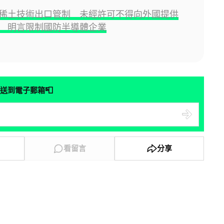
稀土技術出口管制 未經許可不得向外國提供
 明言限制國防半導體企業
📮
送到電子郵箱
看留言
分享