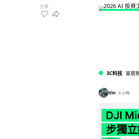
分享
3C科技
家居
Vin
8 小時
DJI M
步獨立錄