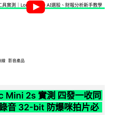
無線
影音產品
ic Mini 2s 實測 四發一收同
音 32-bit 防爆咪拍片必