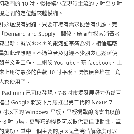
熱門的 10 吋，慢慢縮小至現時主流的 7 吋至 9 吋
機之間的定位越來越模糊。
計永遠沒有對錯，只要市場有需求便會有供應，完
emand and Supply」關係，廠商在摸索消費者
陳出新，就以＊＊＊的銀河記事簿為例，相信連廠
量如此理想吧。不過筆者及身邊不少朋友已逐漸使
文書工作、上網睇 YouTube、玩 facebook、上
床上用得最多的舊款 10 吋平板，慢慢便會堆在一角
人家使用了。
Pad mini 已可以發現，7-8 吋市埸發展潛力仍然巨
 Google 將於下月底推出第二代的 Nexus 7，
0 吋以下的 Windows 平板，平板機戰線將會由以前
至 7-8 吋市場，更輕巧的機身可以提供更佳便攜性，筆
的成功，其中一個主要的原因是全高清解像度可以