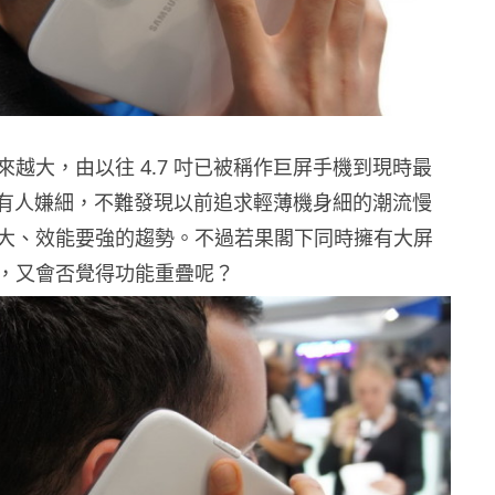
來越大，由以往 4.7 吋已被稱作巨屏手機到現時最
屏幕亦有人嫌細，不難發現以前追求輕薄機身細的潮流慢
大、效能要強的趨勢。不過若果閣下同時擁有大屏
，又會否覺得功能重疊呢？