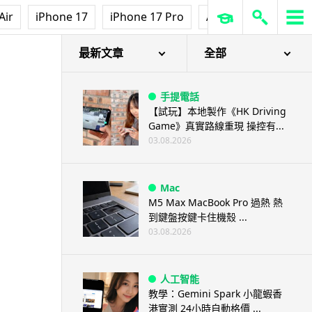
Air
iPhone 17
iPhone 17 Pro
AirPods Pro 3
Ap
最新文章
全部
手提電話
【試玩】本地製作《HK Driving
Game》真實路線重現 操控有...
03.08.2026
Mac
M5 Max MacBook Pro 過熱 熱
到鍵盤按鍵卡住機殼 ...
03.08.2026
人工智能
教學：Gemini Spark 小龍蝦香
港實測 24小時自動格價 ...