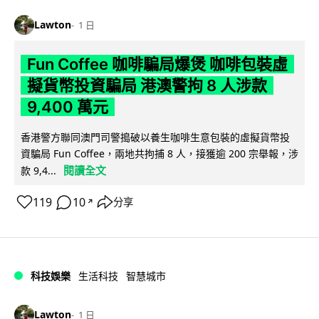
Lawton
1 日
Fun Coffee 咖啡騙局爆煲 咖啡包裝虛
擬貨幣投資騙局 港澳警拘 8 人涉款
9,400 萬元
香港警方聯同澳門司警搗破以養生咖啡生意包裝的虛擬貨幣投
資騙局 Fun Coffee，兩地共拘捕 8 人，接獲逾 200 宗舉報，涉
閱讀全文
款 9,4...
119
10
分享
↗
科技娛樂
生活科技
智慧城市
Lawton
1 日