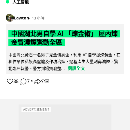
人工智能
Lawton
13 小時
中國湖北男自學 AI 「煉金術」 屋內煉
金冒濃煙驚動全區
中國湖北黃石一名男子見金價高企，利用 AI 自學提煉黃金，在
租住單位私設高壓爐及作坊冶煉，過程產生大量刺鼻濃煙，驚
閱讀全文
動鄰居報警。警方到場揭發整...
88
7
分享
↗
ADVERTISEMENT