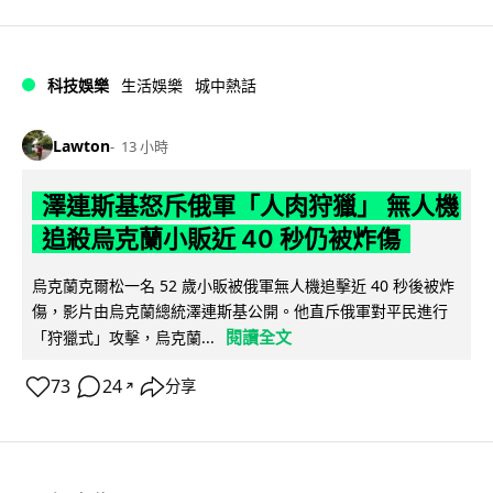
科技娛樂
生活娛樂
城中熱話
Lawton
13 小時
澤連斯基怒斥俄軍「人肉狩獵」 無人機
追殺烏克蘭小販近 40 秒仍被炸傷
烏克蘭克爾松一名 52 歲小販被俄軍無人機追擊近 40 秒後被炸
傷，影片由烏克蘭總統澤連斯基公開。他直斥俄軍對平民進行
閱讀全文
「狩獵式」攻擊，烏克蘭...
73
24
分享
↗