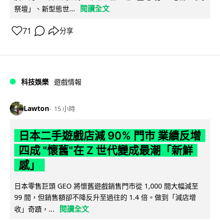
閱讀全文
祭壇」、新型態世...
71
分享
科技娛樂
遊戲情報
Lawton
15 小時
日本二手遊戲店減 90% 門市 業績反增
四成 "懷舊"在 Z 世代變成最潮「新鮮
感」
日本零售巨頭 GEO 將懷舊遊戲銷售門市從 1,000 間大幅減至
99 間，但銷售額卻不降反升至過往的 1.4 倍。做到「減店增
閱讀全文
收」奇蹟，...