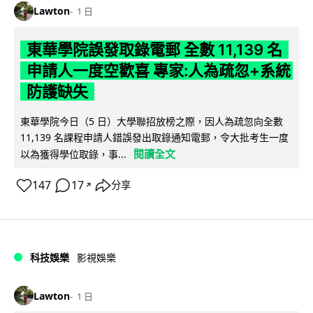
Lawton
1 日
東華學院誤發取錄電郵 全數 11,139 名
申請人一度空歡喜 專家:人為疏忽+系統
防護缺失
東華學院今日（5 日）大學聯招放榜之際，因人為疏忽向全數
11,139 名課程申請人錯誤發出取錄通知電郵，令大批考生一度
閱讀全文
以為獲得學位取錄，事...
147
17
分享
↗
科技娛樂
影視娛樂
Lawton
1 日