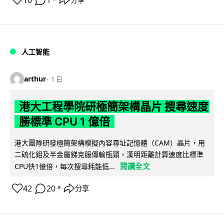
10
1
人工智能
arthur
1 日
港大工程學院研極簡架構晶片 搜尋速度
勝標準 CPU 1 億倍
港大團隊研發極簡架構模擬內容尋址記憶體（CAM）晶片，用
二硫化鉬及半金屬銻克服傳輸瓶頸，漢明距離計算速度比標準
閱讀全文
CPU快1億倍，每次搜尋耗能低...
42
20
分享
↗