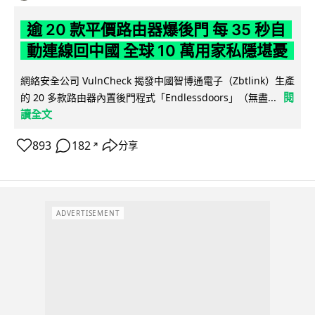
逾 20 款平價路由器爆後門 每 35 秒自
動連線回中國 全球 10 萬用家私隱堪憂
網絡安全公司 VulnCheck 揭發中國智博通電子（Zbtlink）生產
閱
的 20 多款路由器內置後門程式「Endlessdoors」（無盡...
讀全文
893
182
分享
↗
ADVERTISEMENT