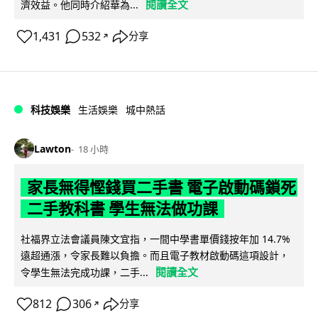
閱讀全文
濟效益。他同時介紹華為...
1,431
532
分享
↗
科技娛樂
生活娛樂
城中熱話
Lawton
18 小時
家長無得慳錢買二手書 電子啟動碼鎖死
二手教科書 學生無法做功課
社福界立法會議員陳文宜指，一間中學書單價錢按年加 14.7%
遠超通漲，令家長難以負擔。而且電子教材啟動碼這項設計，
閱讀全文
令學生無法完成功課，二手...
812
306
分享
↗