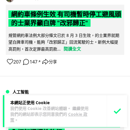
網約車條例生效 有司機暫時停工避風頭
的士業界籲白牌 "改邪歸正"
規管網約車法例大部分條文已於 8 月 3 日生效，的士業界就期
望白牌車司機，能夠「改邪歸正」回流駕駛的士。新例大幅提
閱讀全文
高罰則，首次定罪最高罰款...
207
147
分享
↗
人工智能
本網站正使用 Cookie
Lawton
1 日
我們使用 Cookie 改善網站體驗。 繼續使用
我們的網站即表示您同意我們的
Cookie 政
策
。
白宮拒測中國開放 AI 模型 業界質疑安