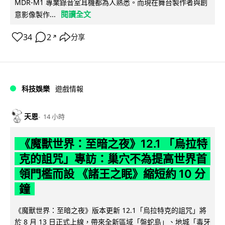
MDR-M1 專業錄音室耳機都為人熟悉。而現在舞台製作者與創
閱讀全文
意影像製作...
34
2
分享
↗
科技娛樂
遊戲情報
天恩
14 小時
《魔獸世界：至暗之夜》12.1 「烏拉特
克的詛咒」專訪：巢穴不為提高世界首
領門檻而設 《諸王之眠》縮短約 10 分
鐘
《魔獸世界：至暗之夜》版本更新 12.1「烏拉特克的詛咒」將
於 8 月 13 日正式上線，帶來全新區域「盤蛇島」、地城「毒牙