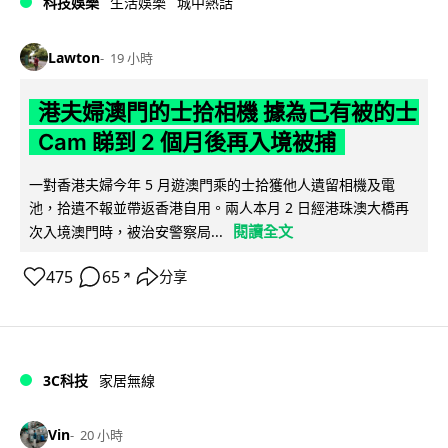
科技娛樂
生活娛樂
城中熱話
Lawton
19 小時
港夫婦澳門的士拾相機 據為己有被的士
Cam 睇到 2 個月後再入境被捕
一對香港夫婦今年 5 月遊澳門乘的士拾獲他人遺留相機及電
池，拾遺不報並帶返香港自用。兩人本月 2 日經港珠澳大橋再
閱讀全文
次入境澳門時，被治安警察局...
475
65
分享
↗
3C科技
家居無線
Vin
20 小時