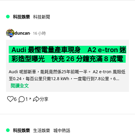
科技娛樂
科技新聞
duncan
16 小時
Audi 最慳電量產車現身 A2 e-tron 迷
彩造型曝光 快充 26 分鐘充滿 8 成電
Audi 呢部新車，能耗竟然係25年前嘅一半。 A2 e-tron 風阻低
至0.24，每百公里只需12.8 kWh，一度電行到7.8公里。6...
閱讀全文
6
1
分享
↗
科技娛樂
生活娛樂
城中熱話