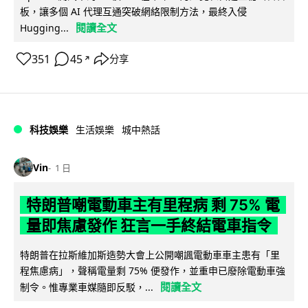
板，讓多個 AI 代理互通突破網絡限制方法，最終入侵
閱讀全文
Hugging...
351
45
分享
↗
科技娛樂
生活娛樂
城中熱話
Vin
1 日
特朗普嘲電動車主有里程病 剩 75% 電
量即焦慮發作 狂言一手終結電車指令
特朗普在拉斯維加斯造勢大會上公開嘲諷電動車車主患有「里
程焦慮病」，聲稱電量剩 75% 便發作，並重申已廢除電動車強
閱讀全文
制令。惟專業車媒隨即反駁，...