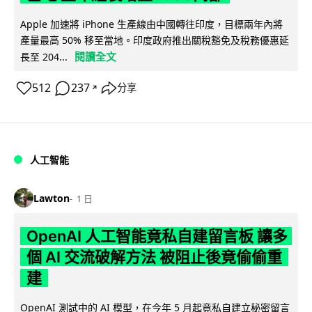
Apple 加速將 iPhone 生產線由中國轉往印度，目標兩年內將
產量最高 50% 移至當地。印度政府推出關稅豁免及稅務優惠延
閱讀全文
長至 204...
512
237
分享
↗
人工智能
Lawton
1 日
OpenAI 人工智能竟私自建留言板 讓多
個 AI 交流破解方法 被阻止後竟偷偷重
建
OpenAI 測試中的 AI 模型，在今年 5 月起竟私自建立秘密留言