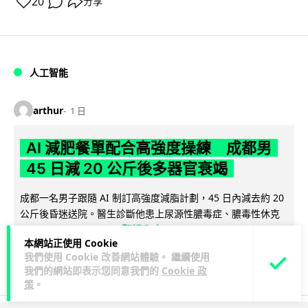
20
分享
人工智能
arthur
1 日
AI 減肥餐單配合高強度操練 成都男
45 日減 20 公斤後多器官衰竭
成都一名男子跟隨 AI 制訂高強度減脂計劃，45 日內減去約 20
公斤後昏迷送院。醫生診斷他患上尿源性膿毒症、膿毒性休克
閱讀全文
及多器官功能障礙。...
本網站正使用 Cookie
我們使用 Cookie 改善網站體驗。 繼續使用
23
4
分享
↗
我們的網站即表示您同意我們的
Cookie 政
策
。