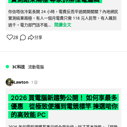
你信唔信冷氣長開 24 小時，電費反而平過開開關關？內地網民
實測結果兩極，有人一個月電費只需 118 元人民幣，有人飆到
閱讀全文
過千。電力部門話不能...
28
分享
3C科技
流動電腦
Lawton
1 日
2026 買電腦新趨勢公開！ 如何享最多
優惠 從極致便攜到電競標竿 揀選啱你
的高效能 PC
2026 年的電腦選購基準已經全面升級。除了基本效能，「極致