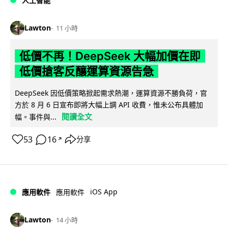
人工智能
Lawton
11 小時
低價不再！DeepSeek 大幅加價在即
低價搶客反釀運算資源告急
DeepSeek 因低價策略掀起需求熱潮，運算資源不勝負荷，官
方於 8 月 6 日宣布即將大幅上調 API 收費，惟未公布具體加
閱讀全文
幅。事件與...
53
16
分享
↗
iOS App
應用軟件
應用軟件
Lawton
14 小時