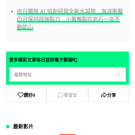
中日團隊 AI 協助研發全新水凝膠 海浪衝擊
仍可保持超強黏力 小黃鴨黏在岩石一年不
動如山
📮
更多精彩文章每日送到電子郵箱
讚好
0
看留言
分享
最新影片