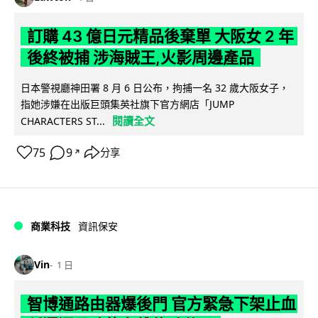
訂購 43 億日元精品後棄單 大阪女 2 年
後終被捕 涉海賊王,火影周邊產品
日本警視廳神田署 8 月 6 日公布，拘捕一名 32 歲大阪女子，
指她涉嫌在出版巨頭集英社旗下官方網店「JUMP
閱讀全文
CHARACTERS ST...
75
9
分享
↗
商業科技
資訊保安
Vin
1 日
智博通路由器爆後門 官方緊急下架止血