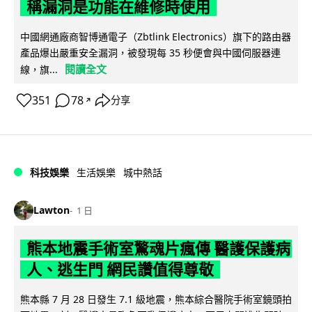
稱漏洞是功能在維修時使用
中國網通廠商智博通電子（Zbtlink Electronics）旗下的路由器
產品爆出嚴重安全漏洞，被發現每 35 秒便會與中國伺服器連
閱讀全文
線，旗...
351
78
分享
↗
科技娛樂
生活娛樂
城中熱話
Lawton
1 日
熊本地震手術室驚魂片瘋傳 醫護保護病
人、逃生門 網民讚值得尊敬
熊本縣 7 月 28 日發生 7.1 級地震，熊本綜合醫院手術室鏡頭拍