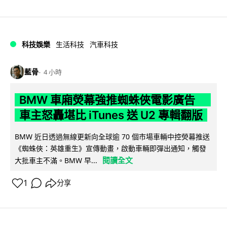
科技娛樂
生活科技
汽車科技
藍骨
4 小時
BMW 車廂熒幕強推蜘蛛俠電影廣告
車主怒轟堪比 iTunes 送 U2 專輯翻版
BMW 近日透過無線更新向全球逾 70 個市場車輛中控熒幕推送
《蜘蛛俠：英雄重生》宣傳動畫，啟動車輛即彈出通知，觸發
閱讀全文
大批車主不滿。BMW 早...
1
分享