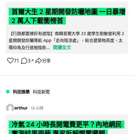
首爾大生 2 星期開發防曬地圖 一日暴增
2 萬人下載衝榜首
【行路都要揀好有遮陰】南韓首爾大學 23 歲學生劉敏俊利用 2
星期開發防曬導航 App「走向陰涼處」，結合建築物高度、太
閱讀全文
陽仰角及行道樹陰影...
71
3
分享
↗
科技娛樂
科技新聞
arthur
16 小時
冷氣 24 小時長開電費更平？內地網民
實測結果兩極 專家拆解慳電邏輯