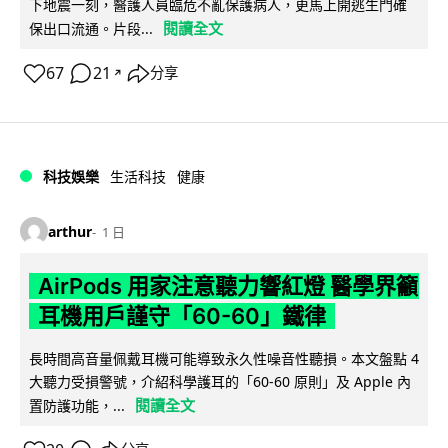
下地震一刻，醫護人員臨危不亂保護病人，更馬上開逃生門確
閱讀全文
保出口流通。片段...
67
21
分享
↗
科技娛樂
生活科技
健康
arthur
1 日
AirPods 用家注意聽力響紅燈 醫學界籲
耳機用戶謹守「60-60」鐵律
長時間高音量佩戴耳機可能導致永久性噪音性聽損。本文盤點 4
大聽力受損警號，介紹科學護耳的「60-60 原則」及 Apple 內
閱讀全文
置防護功能，...