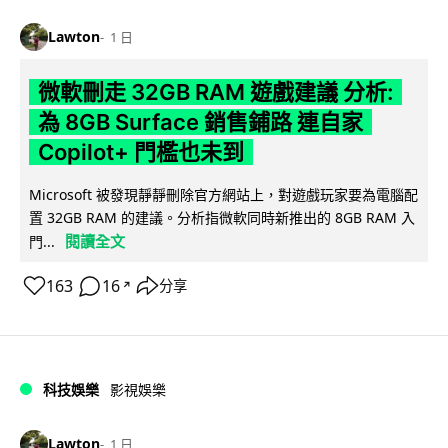
Lawton
1 日
微軟刪走 32GB RAM 遊戲建議 分析:
為 8GB Surface 銷售鋪路 連自家
Copilot+ 門檻也未到
Microsoft 被發現靜靜刪除官方網站上，對遊戲玩家要為電腦配
置 32GB RAM 的建議。分析指微軟同時新推出的 8GB RAM 入
閱讀全文
門...
163
16
分享
↗
科技娛樂
影視娛樂
Lawton
1 日