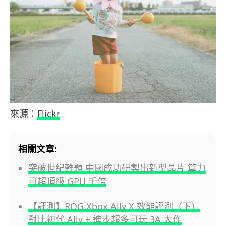
來源：
Flickr
相關文章:
突破世紀難題 中國成功研製出新型晶片 算力
可超頂級 GPU 千倍
【評測】ROG Xbox Ally X 效能評測（下）
對比初代 Ally + 進步超多可玩 3A 大作