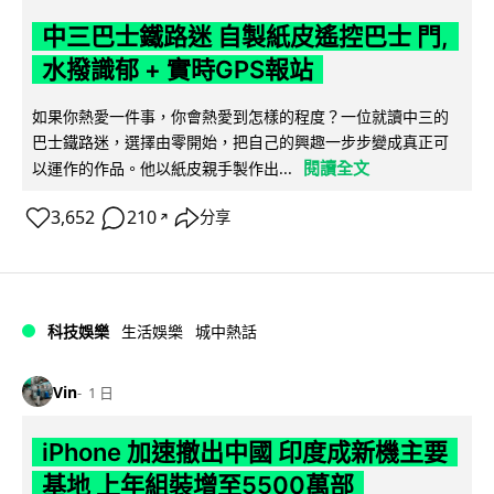
中三巴士鐵路迷 自製紙皮遙控巴士 門,
水撥識郁 + 實時GPS報站
如果你熱愛一件事，你會熱愛到怎樣的程度？一位就讀中三的
巴士鐵路迷，選擇由零開始，把自己的興趣一步步變成真正可
閱讀全文
以運作的作品。他以紙皮親手製作出...
3,652
210
分享
↗
科技娛樂
生活娛樂
城中熱話
Vin
1 日
iPhone 加速撤出中國 印度成新機主要
基地 上年組裝增至5500萬部