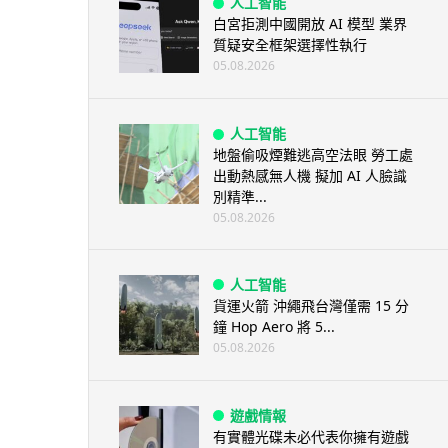
人工智能
白宮拒測中國開放 AI 模型 業界
質疑安全框架選擇性執行
05.08.2026
人工智能
地盤偷吸煙難逃高空法眼 勞工處
出動熱感無人機 擬加 AI 人臉識
別精準...
05.08.2026
人工智能
貨運火箭 沖繩飛台灣僅需 15 分
鐘 Hop Aero 將 5...
05.08.2026
遊戲情報
有實體光碟未必代表你擁有遊戲