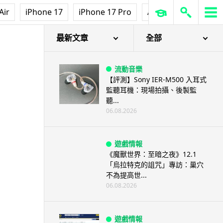
Air
iPhone 17
iPhone 17 Pro
AirPods Pro 3
Ap
門機 Q5 登場
最新文章
全部
流動音樂
【評測】Sony IER-M500 入耳式
監聽耳機：現場拍攝、後製監
聽...
06.08.2026
遊戲情報
《魔獸世界：至暗之夜》12.1
「烏拉特克的詛咒」專訪：巢穴
不為提高世...
06.08.2026
遊戲情報