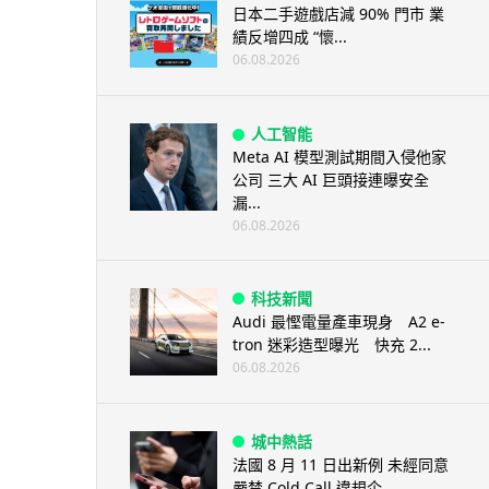
日本二手遊戲店減 90% 門市 業
績反增四成 “懷...
06.08.2026
人工智能
Meta AI 模型測試期間入侵他家
公司 三大 AI 巨頭接連曝安全
漏...
06.08.2026
科技新聞
Audi 最慳電量產車現身 A2 e-
tron 迷彩造型曝光 快充 2...
06.08.2026
城中熱話
法國 8 月 11 日出新例 未經同意
嚴禁 Cold Call 違規企...