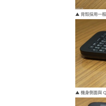
▲ 背殼採用一
▲ 機身側面與 