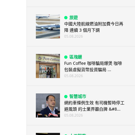
旅遊
中國大陸航線燃油附加費今日再
降 連續 3 個月下調
05.08.2026
區塊鏈
Fun Coffee 咖啡騙局爆煲 咖啡
包裝虛擬貨幣投資騙局 ...
05.08.2026
智慧城市
網約車條例生效 有司機暫時停工
避風頭 的士業界籲白牌 &#8...
05.08.2026