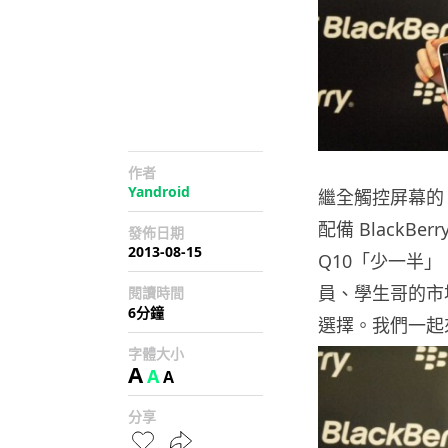
作者
Yandroid
繼全觸控屏幕的 Z
配備 BlackBe
發佈日期
2013-08-15
Q10「少一半
員、學生哥的市
閱讀時間
6分鐘
選擇。我們一起
字體大小
A
A
A
分享