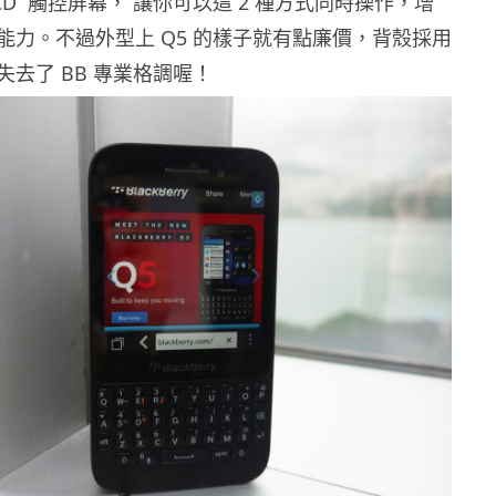
 LCD 觸控屏幕， 讓你可以這 2 種方式同時操作，增
能力。不過外型上 Q5 的樣子就有點廉價，背殼採用
去了 BB 專業格調喔！