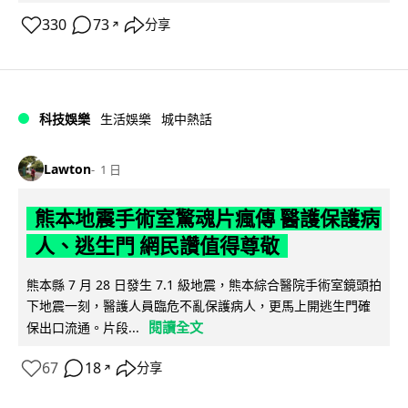
330
73
分享
↗
科技娛樂
生活娛樂
城中熱話
Lawton
1 日
熊本地震手術室驚魂片瘋傳 醫護保護病
人、逃生門 網民讚值得尊敬
熊本縣 7 月 28 日發生 7.1 級地震，熊本綜合醫院手術室鏡頭拍
下地震一刻，醫護人員臨危不亂保護病人，更馬上開逃生門確
閱讀全文
保出口流通。片段...
67
18
分享
↗