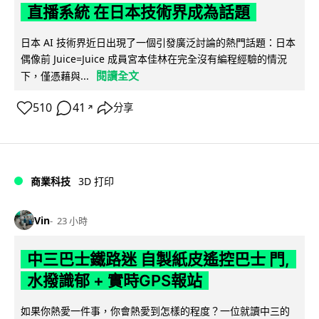
直播系統 在日本技術界成為話題
日本 AI 技術界近日出現了一個引發廣泛討論的熱門話題：日本
偶像前 Juice=Juice 成員宮本佳林在完全沒有編程經驗的情況
閱讀全文
下，僅憑藉與...
510
41
分享
↗
商業科技
3D 打印
Vin
23 小時
中三巴士鐵路迷 自製紙皮遙控巴士 門,
水撥識郁 + 實時GPS報站
如果你熱愛一件事，你會熱愛到怎樣的程度？一位就讀中三的