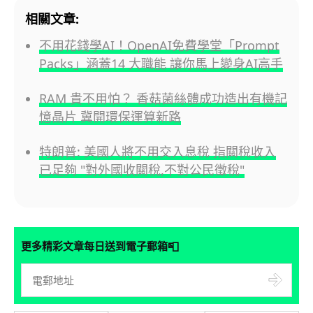
相關文章:
不用花錢學AI！OpenAI免費學堂「Prompt
Packs」涵蓋14 大職能 讓你馬上變身AI高手
RAM 貴不用怕？ 香菇菌絲體成功造出有機記
憶晶片 冀開環保運算新路
特朗普: 美國人將不用交入息稅 指關稅收入
已足夠 "對外國收關稅,不對公民徵稅"
📮
更多精彩文章每日送到電子郵箱