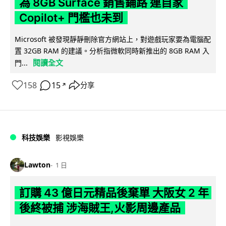
為 8GB Surface 銷售鋪路 連自家
Copilot+ 門檻也未到
Microsoft 被發現靜靜刪除官方網站上，對遊戲玩家要為電腦配
置 32GB RAM 的建議。分析指微軟同時新推出的 8GB RAM 入
閱讀全文
門...
158
15
分享
↗
科技娛樂
影視娛樂
Lawton
1 日
訂購 43 億日元精品後棄單 大阪女 2 年
後終被捕 涉海賊王,火影周邊產品