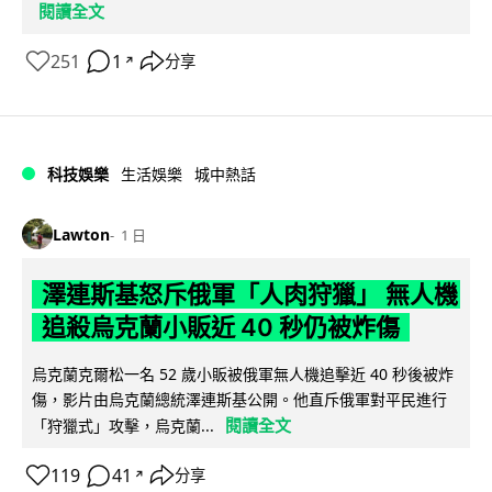
閱讀全文
251
1
分享
↗
科技娛樂
生活娛樂
城中熱話
Lawton
1 日
澤連斯基怒斥俄軍「人肉狩獵」 無人機
追殺烏克蘭小販近 40 秒仍被炸傷
烏克蘭克爾松一名 52 歲小販被俄軍無人機追擊近 40 秒後被炸
傷，影片由烏克蘭總統澤連斯基公開。他直斥俄軍對平民進行
閱讀全文
「狩獵式」攻擊，烏克蘭...
119
41
分享
↗