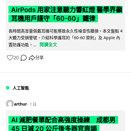
AirPods 用家注意聽力響紅燈 醫學界籲
耳機用戶謹守「60-60」鐵律
長時間高音量佩戴耳機可能導致永久性噪音性聽損。本文盤點 4
大聽力受損警號，介紹科學護耳的「60-60 原則」及 Apple 內
閱讀全文
置防護功能，...
20
分享
人工智能
arthur
1 日
AI 減肥餐單配合高強度操練 成都男
45 日減 20 公斤後多器官衰竭