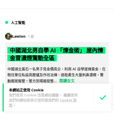
人工智能
Lawton
1 日
中國湖北男自學 AI 「煉金術」 屋內煉
金冒濃煙驚動全區
中國湖北黃石一名男子見金價高企，利用 AI 自學提煉黃金，在
租住單位私設高壓爐及作坊冶煉，過程產生大量刺鼻濃煙，驚
閱讀全文
動鄰居報警。警方到場揭發整...
本網站正使用 Cookie
110
7
分享
↗
我們使用 Cookie 改善網站體驗。 繼續使用
我們的網站即表示您同意我們的
Cookie 政
策
。