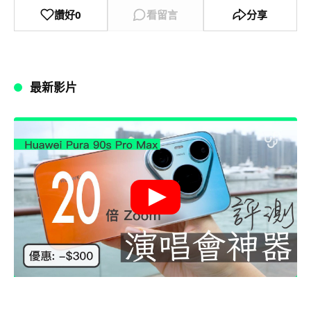
讚好
0
看留言
分享
最新影片