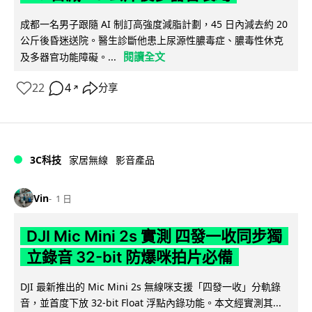
成都一名男子跟隨 AI 制訂高強度減脂計劃，45 日內減去約 20
公斤後昏迷送院。醫生診斷他患上尿源性膿毒症、膿毒性休克
閱讀全文
及多器官功能障礙。...
22
4
分享
↗
3C科技
家居無線
影音產品
Vin
1 日
DJI Mic Mini 2s 實測 四發一收同步獨
立錄音 32-bit 防爆咪拍片必備
DJI 最新推出的 Mic Mini 2s 無線咪支援「四發一收」分軌錄
音，並首度下放 32-bit Float 浮點內錄功能。本文經實測其...