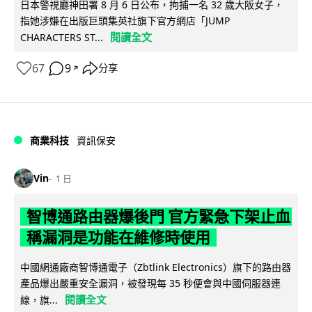
日本警視廳神田署 8 月 6 日公布，拘捕一名 32 歲大阪女子，
指她涉嫌在出版巨頭集英社旗下官方網店「JUMP
閱讀全文
CHARACTERS ST...
67
9
分享
↗
商業科技
資訊保安
Vin
1 日
智博通路由器爆後門 官方緊急下架止血
稱漏洞是功能在維修時使用
中國網通廠商智博通電子（Zbtlink Electronics）旗下的路由器
產品爆出嚴重安全漏洞，被發現每 35 秒便會與中國伺服器連
閱讀全文
線，旗...