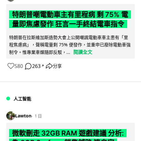
特朗普嘲電動車主有里程病 剩 75% 電
量即焦慮發作 狂言一手終結電車指令
特朗普在拉斯維加斯造勢大會上公開嘲諷電動車車主患有「里
程焦慮病」，聲稱電量剩 75% 便發作，並重申已廢除電動車強
閱讀全文
制令。惟專業車媒隨即反駁，...
580
263
分享
↗
人工智能
Lawton
1 日
微軟刪走 32GB RAM 遊戲建議 分析: