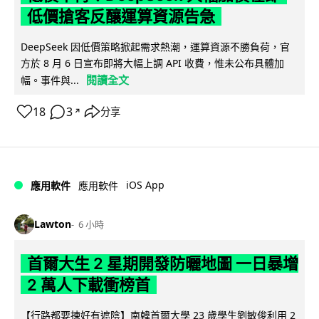
低價搶客反釀運算資源告急
DeepSeek 因低價策略掀起需求熱潮，運算資源不勝負荷，官
方於 8 月 6 日宣布即將大幅上調 API 收費，惟未公布具體加
閱讀全文
幅。事件與...
18
3
分享
↗
iOS App
應用軟件
應用軟件
Lawton
6 小時
首爾大生 2 星期開發防曬地圖 一日暴增
2 萬人下載衝榜首
【行路都要揀好有遮陰】南韓首爾大學 23 歲學生劉敏俊利用 2