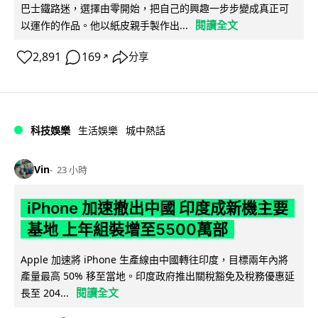
巴士鐵路迷，選擇由零開始，把自己的興趣一步步變成真正可
閱讀全文
以運作的作品。他以紙皮親手製作出...
2,891
169
分享
↗
科技娛樂
生活娛樂
城中熱話
Vin
23 小時
iPhone 加速撤出中國 印度成新機主要
基地 上年組裝增至5500萬部
Apple 加速將 iPhone 生產線由中國轉往印度，目標兩年內將
產量最高 50% 移至當地。印度政府推出關稅豁免及稅務優惠延
閱讀全文
長至 204...