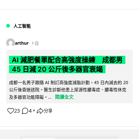
人工智能
arthur
1 日
AI 減肥餐單配合高強度操練 成都男
45 日減 20 公斤後多器官衰竭
成都一名男子跟隨 AI 制訂高強度減脂計劃，45 日內減去約 20
公斤後昏迷送院。醫生診斷他患上尿源性膿毒症、膿毒性休克
閱讀全文
及多器官功能障礙。...
23
4
分享
↗