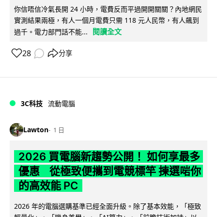
你信唔信冷氣長開 24 小時，電費反而平過開開關關？內地網民
實測結果兩極，有人一個月電費只需 118 元人民幣，有人飆到
閱讀全文
過千。電力部門話不能...
28
分享
3C科技
流動電腦
Lawton
1 日
2026 買電腦新趨勢公開！ 如何享最多
優惠 從極致便攜到電競標竿 揀選啱你
的高效能 PC
2026 年的電腦選購基準已經全面升級。除了基本效能，「極致