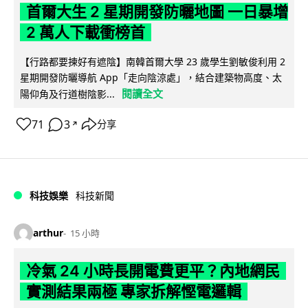
首爾大生 2 星期開發防曬地圖 一日暴增
2 萬人下載衝榜首
【行路都要揀好有遮陰】南韓首爾大學 23 歲學生劉敏俊利用 2
星期開發防曬導航 App「走向陰涼處」，結合建築物高度、太
閱讀全文
陽仰角及行道樹陰影...
71
3
分享
↗
科技娛樂
科技新聞
arthur
15 小時
冷氣 24 小時長開電費更平？內地網民
實測結果兩極 專家拆解慳電邏輯