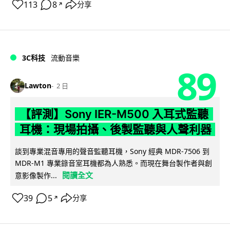
113
8
分享
↗
3C科技
流動音樂
89
Lawton
2 日
【評測】Sony IER-M500 入耳式監聽
耳機：現場拍攝、後製監聽與人聲利器
談到專業混音專用的聲音監聽耳機，Sony 經典 MDR-7506 到
MDR-M1 專業錄音室耳機都為人熟悉。而現在舞台製作者與創
閱讀全文
意影像製作...
39
5
分享
↗