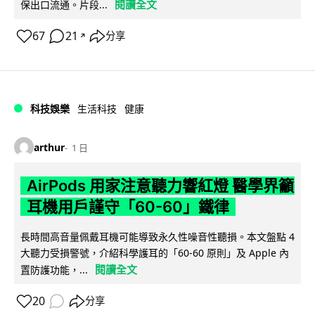
閱讀全文
保出口流通。片段...
67
21
分享
↗
科技娛樂
生活科技
健康
arthur
1 日
AirPods 用家注意聽力響紅燈 醫學界籲
耳機用戶謹守「60-60」鐵律
長時間高音量佩戴耳機可能導致永久性噪音性聽損。本文盤點 4
大聽力受損警號，介紹科學護耳的「60-60 原則」及 Apple 內
閱讀全文
置防護功能，...
20
分享