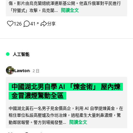
傷，影片由烏克蘭總統澤連斯基公開。他直斥俄軍對平民進行
閱讀全文
「狩獵式」攻擊，烏克蘭...
126
41
分享
↗
人工智能
Lawton
2 日
中國湖北男自學 AI 「煉金術」 屋內煉
金冒濃煙驚動全區
中國湖北黃石一名男子見金價高企，利用 AI 自學提煉黃金，在
租住單位私設高壓爐及作坊冶煉，過程產生大量刺鼻濃煙，驚
閱讀全文
動鄰居報警。警方到場揭發整...