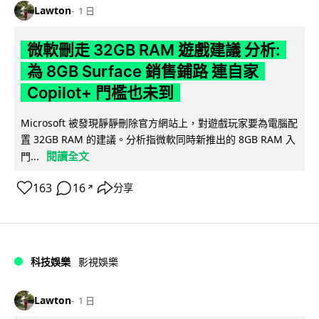
Lawton
1 日
微軟刪走 32GB RAM 遊戲建議 分析:
為 8GB Surface 銷售鋪路 連自家
Copilot+ 門檻也未到
Microsoft 被發現靜靜刪除官方網站上，對遊戲玩家要為電腦配
置 32GB RAM 的建議。分析指微軟同時新推出的 8GB RAM 入
閱讀全文
門...
163
16
分享
↗
科技娛樂
影視娛樂
Lawton
1 日