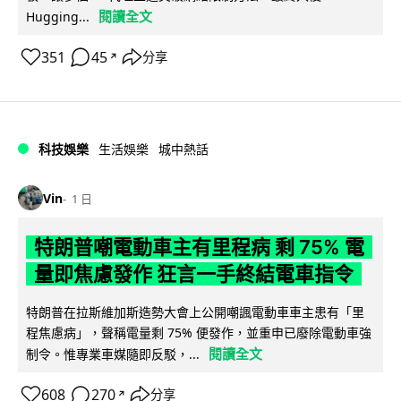
閱讀全文
Hugging...
351
45
分享
↗
科技娛樂
生活娛樂
城中熱話
Vin
1 日
特朗普嘲電動車主有里程病 剩 75% 電
量即焦慮發作 狂言一手終結電車指令
特朗普在拉斯維加斯造勢大會上公開嘲諷電動車車主患有「里
程焦慮病」，聲稱電量剩 75% 便發作，並重申已廢除電動車強
閱讀全文
制令。惟專業車媒隨即反駁，...
608
270
分享
↗