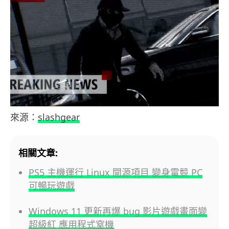
來源：
slashgear
相關文章:
PS5 主機運行 Linux 開源項目 變身電競 PC
可暢玩遊戲
Windows 11 更新再爆 bug 影片遊戲畫面變
超級紅 應用程式窒機