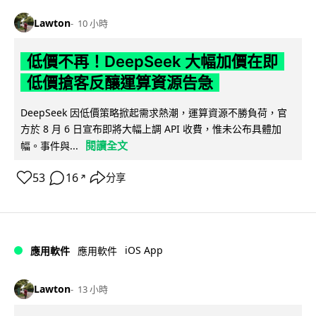
Lawton
10 小時
低價不再！DeepSeek 大幅加價在即
低價搶客反釀運算資源告急
DeepSeek 因低價策略掀起需求熱潮，運算資源不勝負荷，官
方於 8 月 6 日宣布即將大幅上調 API 收費，惟未公布具體加
閱讀全文
幅。事件與...
53
16
分享
↗
iOS App
應用軟件
應用軟件
Lawton
13 小時