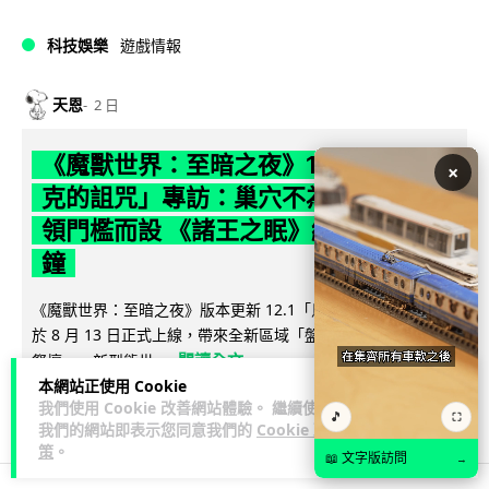
科技娛樂
遊戲情報
天恩
2 日
《魔獸世界：至暗之夜》12.1 「烏拉特
×
克的詛咒」專訪：巢穴不為提高世界首
領門檻而設 《諸王之眠》縮短約 10 分
鐘
《魔獸世界：至暗之夜》版本更新 12.1「烏拉特克的詛咒」將
於 8 月 13 日正式上線，帶來全新區域「盤蛇島」、地城「毒牙
閱讀全文
祭壇」、新型態世...
本網站正使用 Cookie
我們使用 Cookie 改善網站體驗。 繼續使用
116
分享
🎵
⛶
我們的網站即表示您同意我們的
Cookie 政
策
。
📖 文字版訪問
→