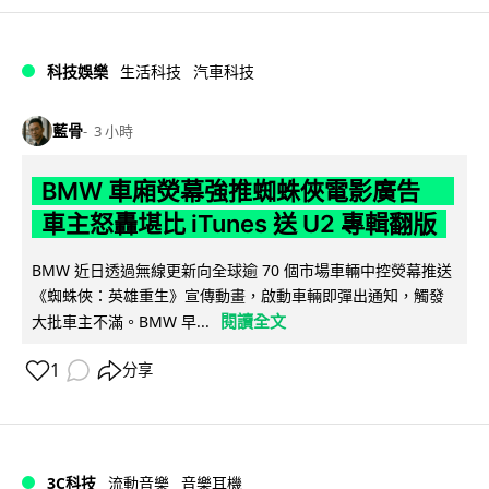
科技娛樂
生活科技
汽車科技
藍骨
3 小時
BMW 車廂熒幕強推蜘蛛俠電影廣告
車主怒轟堪比 iTunes 送 U2 專輯翻版
BMW 近日透過無線更新向全球逾 70 個市場車輛中控熒幕推送
《蜘蛛俠：英雄重生》宣傳動畫，啟動車輛即彈出通知，觸發
閱讀全文
大批車主不滿。BMW 早...
1
分享
3C科技
流動音樂
音樂耳機