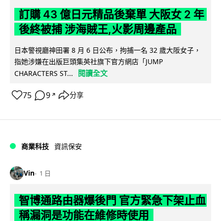
訂購 43 億日元精品後棄單 大阪女 2 年
後終被捕 涉海賊王,火影周邊產品
日本警視廳神田署 8 月 6 日公布，拘捕一名 32 歲大阪女子，
指她涉嫌在出版巨頭集英社旗下官方網店「JUMP
閱讀全文
CHARACTERS ST...
75
9
分享
↗
商業科技
資訊保安
Vin
1 日
智博通路由器爆後門 官方緊急下架止血
稱漏洞是功能在維修時使用