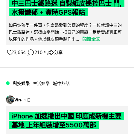
中三巴士鐵路迷 自製紙皮遙控巴士 門,
水撥識郁 + 實時GPS報站
如果你熱愛一件事，你會熱愛到怎樣的程度？一位就讀中三的
巴士鐵路迷，選擇由零開始，把自己的興趣一步步變成真正可
閱讀全文
以運作的作品。他以紙皮親手製作出...
3,654
210
分享
↗
科技娛樂
生活娛樂
城中熱話
Vin
1 日
iPhone 加速撤出中國 印度成新機主要
基地 上年組裝增至5500萬部