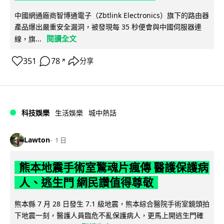
中國網通廠商智博通電子（Zbtlink Electronics）旗下的路由器
產品爆出嚴重安全漏洞，被發現每 35 秒便會與中國伺服器連
閱讀全文
線，旗...
351
78
分享
↗
科技娛樂
生活娛樂
城中熱話
Lawton
1 日
熊本地震手術室驚魂片瘋傳 醫護保護病
人、逃生門 網民讚值得尊敬
熊本縣 7 月 28 日發生 7.1 級地震，熊本綜合醫院手術室鏡頭拍
下地震一刻，醫護人員臨危不亂保護病人，更馬上開逃生門確