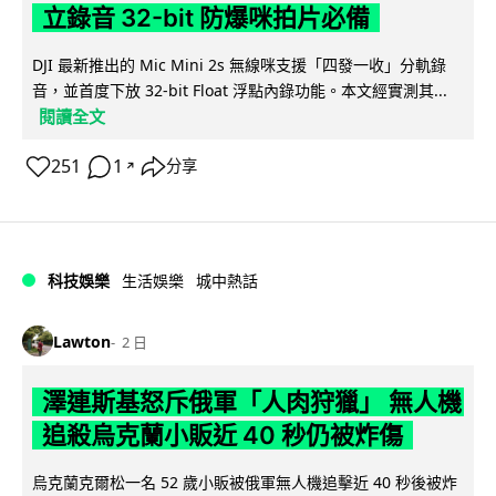
立錄音 32-bit 防爆咪拍片必備
DJI 最新推出的 Mic Mini 2s 無線咪支援「四發一收」分軌錄
音，並首度下放 32-bit Float 浮點內錄功能。本文經實測其...
閱讀全文
251
1
分享
↗
科技娛樂
生活娛樂
城中熱話
Lawton
2 日
澤連斯基怒斥俄軍「人肉狩獵」 無人機
追殺烏克蘭小販近 40 秒仍被炸傷
烏克蘭克爾松一名 52 歲小販被俄軍無人機追擊近 40 秒後被炸