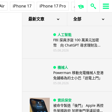
Air
iPhone 17
iPhone 17 Pro
AirPods Pro 3
Ap
最新文章
全部
人工智能
FBI 探員涉盜 100 萬美元加密
幣 向 ChatGPT 尋求理財及...
05.08.2026
機械人
Powerman 移動充電機械人登港
免鋪樁為的士小巴「送電上門」
05.08.2026
資訊保安
被命令製造「後門」 Apple 再控
告英國政府 加密後門爭議延燒...