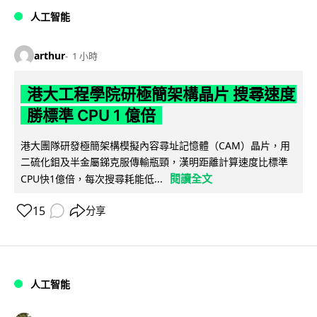
人工智能
arthur
1 小時
港大工程學院研極簡架構晶片 搜尋速度
勝標準 CPU 1 億倍
港大團隊研發極簡架構模擬內容尋址記憶體（CAM）晶片，用
二硫化鉬及半金屬銻克服傳輸瓶頸，漢明距離計算速度比標準
閱讀全文
CPU快1億倍，每次搜尋耗能低...
15
分享
人工智能