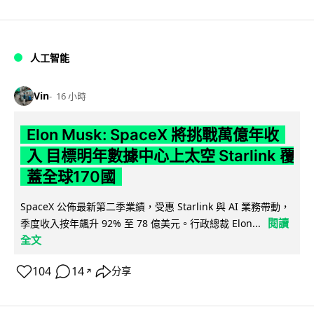
人工智能
Vin
16 小時
Elon Musk: SpaceX 將挑戰萬億年收
入 目標明年數據中心上太空 Starlink 覆
蓋全球170國
SpaceX 公佈最新第二季業績，受惠 Starlink 與 AI 業務帶動，
閱讀
季度收入按年飆升 92% 至 78 億美元。行政總裁 Elon...
全文
104
14
分享
↗