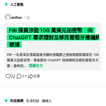
人工智能
arthur
1 日
FBI 探員涉盜 100 萬美元加密幣 向
ChatGPT 尋求理財及移民葡萄牙建議終
被捕
FBI 一名資深反情報探員涉嫌利用職務之便盜取敵對國家近 100
萬美元加密貨幣，事後更向 ChatGPT 諮詢理財及移民葡萄牙方
閱讀全文
案，最終因...
22
1
分享
↗
科技娛樂
生活科技
機械人