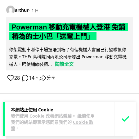
arthur
1 日
Powerman 移動充電機械人登港 免鋪
樁為的士小巴「送電上門」
你架電動車喺停車場搵唔到樁？有個機械人會自己行過嚟幫你
充電。THEi 高科院同內地公司研發出 Powerman 移動充電機
閱讀全文
械人，唔使鋪線裝樁...
28
14
分享
↗
本網站正使用 Cookie
商業科技
資訊保安
我們使用 Cookie 改善網站體驗。 繼續使用
我們的網站即表示您同意我們的
Cookie 政
Lawton
1 日
策
。