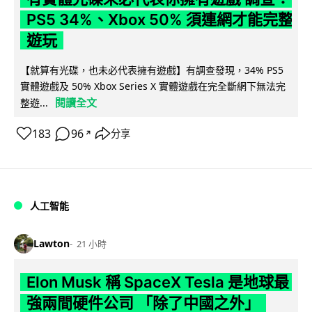
PS5 34%、Xbox 50% 須連網才能完整
遊玩
【就算有光碟，也未必代表擁有遊戲】有調查發現，34% PS5
實體遊戲及 50% Xbox Series X 實體遊戲在完全斷網下無法完
閱讀全文
整遊...
183
96
分享
↗
人工智能
Lawton
21 小時
Elon Musk 稱 SpaceX Tesla 是地球最
強兩間硬件公司 「除了中國之外」