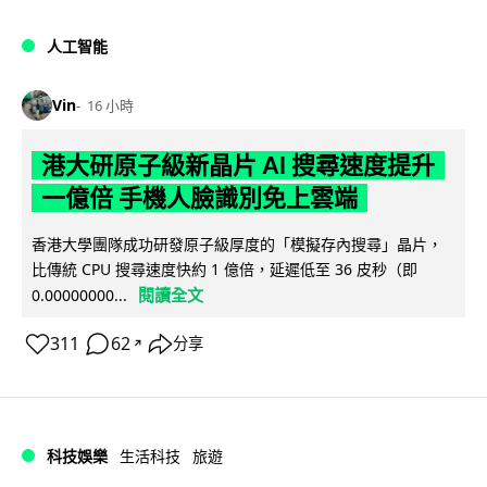
人工智能
Vin
16 小時
港大研原子級新晶片 AI 搜尋速度提升
一億倍 手機人臉識別免上雲端
香港大學團隊成功研發原子級厚度的「模擬存內搜尋」晶片，
比傳統 CPU 搜尋速度快約 1 億倍，延遲低至 36 皮秒（即
閱讀全文
0.00000000...
311
62
分享
↗
科技娛樂
生活科技
旅遊