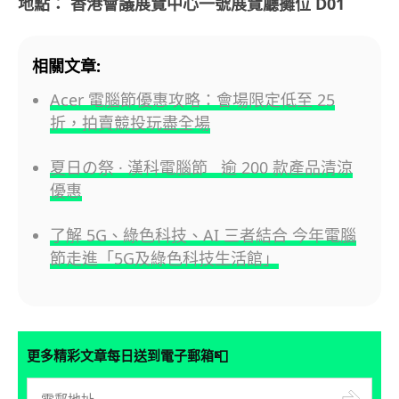
地點： 香港會議展覽中心一號展覽廳攤位 D01
相關文章:
Acer 電腦節優惠攻略：會場限定低至 25
折，拍賣競投玩盡全場
夏日の祭 · 漢科電腦節 逾 200 款產品清涼
優惠
了解 5G、綠色科技、AI 三者結合 今年電腦
節走進「5G及綠色科技生活館」
📮
更多精彩文章每日送到電子郵箱