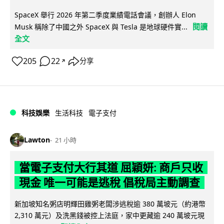
SpaceX 舉行 2026 年第二季度業績電話會議，創辦人 Elon
閱讀
Musk 稱除了中國之外 SpaceX 與 Tesla 是地球硬件實...
全文
205
22
分享
↗
科技娛樂
生活科技
電子支付
Lawton
21 小時
當電子支付大行其道 屈穎妍: 商戶只收
現金 唯一可能是逃稅 倡稅局主動調查
新加坡知名粥店明輝田雞粥老闆涉逃稅逾 380 萬坡元（約港幣
2,310 萬元）及洗黑錢被控上法庭，家中更藏逾 240 萬坡元現