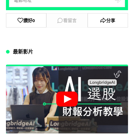
讚好
0
看留言
分享
最新影片