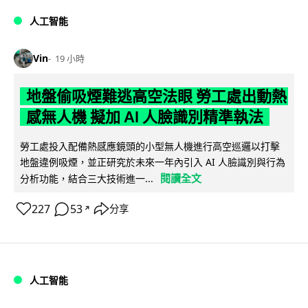
人工智能
Vin
19 小時
地盤偷吸煙難逃高空法眼 勞工處出動熱
感無人機 擬加 AI 人臉識別精準執法
勞工處投入配備熱感應鏡頭的小型無人機進行高空巡邏以打擊
地盤違例吸煙，並正研究於未來一年內引入 AI 人臉識別與行為
閱讀全文
分析功能，結合三大技術進一...
227
53
分享
↗
人工智能