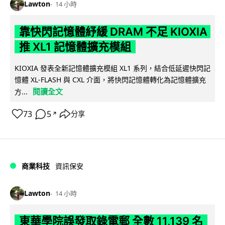
Lawton
14 小時
靠快閃記憶體紓緩 DRAM 不足 KIOXIA
推 XL1 記憶體擴充模組
KIOXIA 發表全新記憶體擴充模組 XL1 系列，結合低延遲快閃記
憶體 XL-FLASH 與 CXL 介面，將快閃記憶體轉化為記憶體擴充
閱讀全文
方...
73
5
分享
↗
商業科技
資訊保安
Lawton
14 小時
東華學院誤發取錄電郵 全數 11,139 名