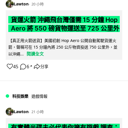
Lawton
20 小時
貨運火箭 沖繩飛台灣僅需 15 分鐘 Hop
Aero 將 550 磅貨物運送至 725 公里外
【真正用火箭送貨】美國初創 Hop Aero 公開自動駕駛貨運火
箭，聲稱可在 15 分鐘內將 250 公斤物資投送 750 公里外，並
閱讀全文
以沖繩...
45
6
分享
↗
科技娛樂
遊戲情報
Lawton
21 小時
有實體光碟未必代表你擁有遊戲 調查：