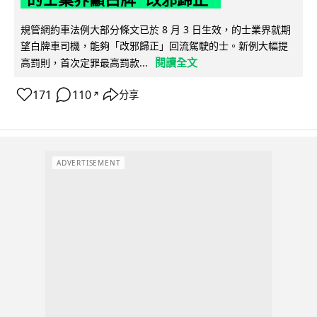
規管網約車法例大部分條文已於 8 月 3 日生效，的士業界就期
望白牌車司機，能夠「改邪歸正」回流駕駛的士。新例大幅提
閱讀全文
高罰則，首次定罪最高罰款...
171
110
分享
↗
ADVERTISEMENT