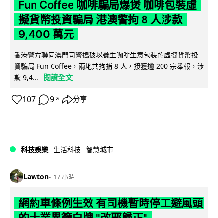
Fun Coffee 咖啡騙局爆煲 咖啡包裝虛
擬貨幣投資騙局 港澳警拘 8 人涉款
9,400 萬元
香港警方聯同澳門司警搗破以養生咖啡生意包裝的虛擬貨幣投
資騙局 Fun Coffee，兩地共拘捕 8 人，接獲逾 200 宗舉報，涉
閱讀全文
款 9,4...
107
9
分享
↗
科技娛樂
生活科技
智慧城市
Lawton
17 小時
網約車條例生效 有司機暫時停工避風頭
的士業界籲白牌 "改邪歸正"