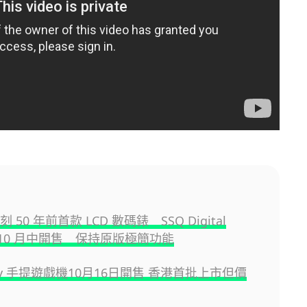
復刻 50 年前首款 LCD 數碼錶 SSQ Digital
ue 10 月中開售 保持原版極簡功能
Ally 手提遊戲機10月16日開售 香港首批上市但價