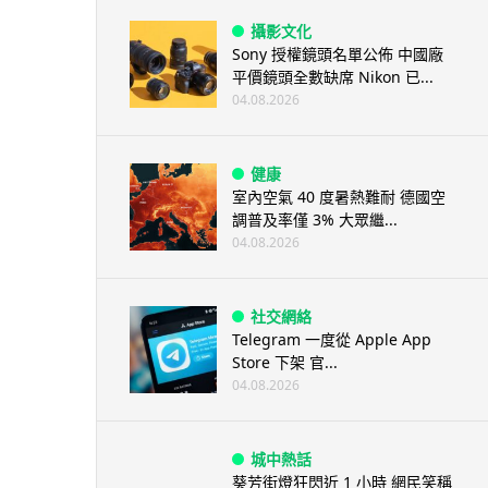
攝影文化
Sony 授權鏡頭名單公佈 中國廠
平價鏡頭全數缺席 Nikon 已...
04.08.2026
健康
室內空氣 40 度暑熱難耐 德國空
調普及率僅 3% 大眾繼...
04.08.2026
社交網絡
Telegram 一度從 Apple App
Store 下架 官...
04.08.2026
城中熱話
葵芳街燈狂閃近 1 小時 網民笑稱