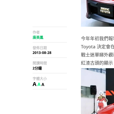
作者
唐美鳳
今年年初我們報導過
Toyota 決定
發佈日期
2013-08-28
戰士迷單睇外觀
紅渣古頭的顯示
閱讀時間
2分鐘
字體大小
A
A
A