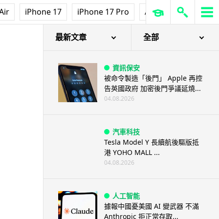
Air
iPhone 17
iPhone 17 Pro
AirPods Pro 3
Ap
最新文章
全部
資訊保安
被命令製造「後門」 Apple 再控
告英國政府 加密後門爭議延燒...
04.08.2026
汽車科技
Tesla Model Y 長續航後驅版抵
港 YOHO MALL ...
04.08.2026
人工智能
據報中國憂美國 AI 變武器 不滿
Anthropic 拒正常存取...