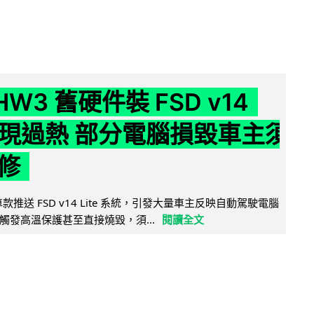
 HW3 舊硬件裝 FSD v14
e 頻現過熱 部分電腦損毀車主須
修
 舊車款推送 FSD v14 Lite 系統，引發大量車主反映自動駕駛電腦
觸發高溫保護甚至直接燒毀，須...
閱讀全文