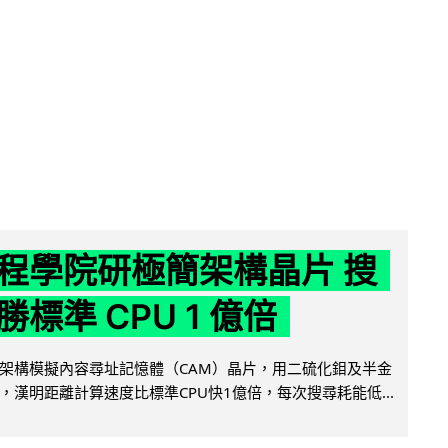
程學院研極簡架構晶片 搜
標準 CPU 1 億倍
架構模擬內容尋址記憶體（CAM）晶片，用二硫化鉬及半金
，漢明距離計算速度比標準CPU快1億倍，每次搜尋耗能低...