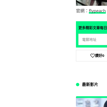
官網：
flypeach
更多精彩文章每日
讚好
0
最新影片