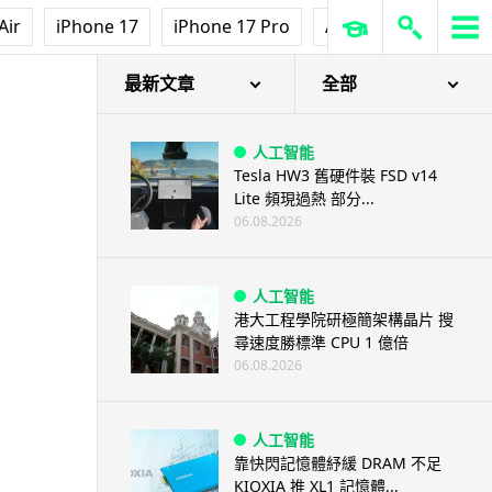
Air
iPhone 17
iPhone 17 Pro
AirPods Pro 3
Ap
最新文章
全部
人工智能
Tesla HW3 舊硬件裝 FSD v14
Lite 頻現過熱 部分...
06.08.2026
人工智能
港大工程學院研極簡架構晶片 搜
尋速度勝標準 CPU 1 億倍
06.08.2026
人工智能
靠快閃記憶體紓緩 DRAM 不足
KIOXIA 推 XL1 記憶體...