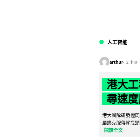
人工智能
arthur
2 小時
港大工
尋速度勝
港大團隊研發極簡
屬銻克服傳輸瓶頸
閱讀全文