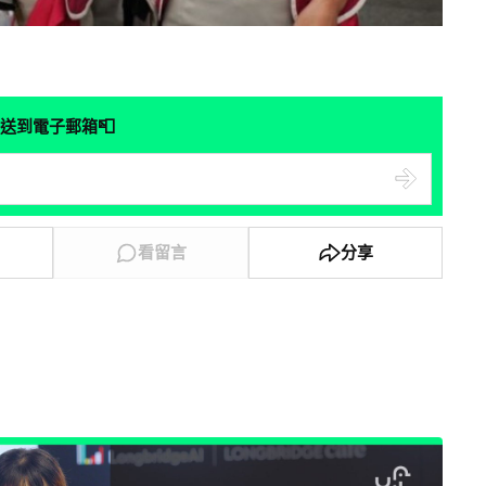
📮
送到電子郵箱
看留言
分享