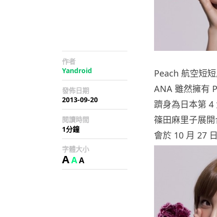
作者
Yandroid
Peach 航空短
ANA 雖然擁有 
發佈日期
2013-09-20
躋身為日本第 4
篠田麻里子展開合
閱讀時間
1分鐘
會於 10 月 27
字體大小
A
A
A