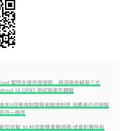
e Pixel 電筒支援亮度調節 毋須再依賴第三方
droid 16 QPR2 測試版率先體驗
id 來年9月推強制開發者驗證制度 消費者仍可側裝
符合一條件
id 新型攻擊 30 秒盜取雙重驗證碼 或會影響所有