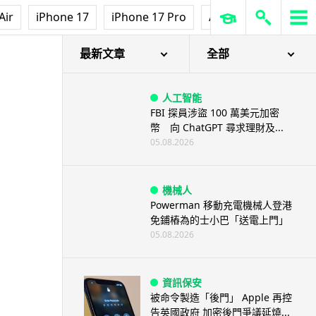
Air
iPhone 17
iPhone 17 Pro
AirPods Pro 3
Ap
最新文章
全部
人工智能
FBI 探員涉盜 100 萬美元加密
幣 向 ChatGPT 尋求理財及...
05.08.2026
機械人
Powerman 移動充電機械人登港
免鋪樁為的士小巴「送電上門」
05.08.2026
資訊保安
被命令製造「後門」 Apple 再控
告英國政府 加密後門爭議延燒...