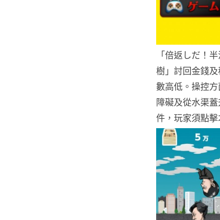
「倍返しだ！半
樹」討回金錢及
數高低。操控方
障礙及從水渠蓋
件，玩家須點擊