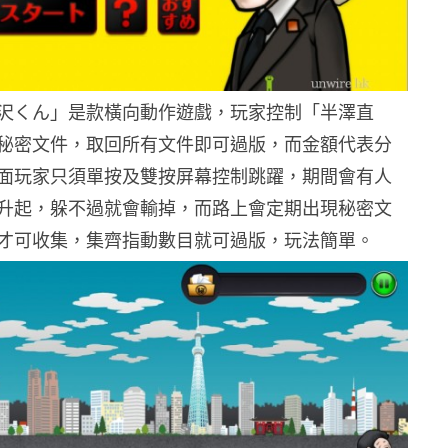
沢くん」是款橫向動作遊戲，玩家控制「半澤直
秘密文件，取回所有文件即可過版，而金額代表分
面玩家只須單按及雙按屏幕控制跳躍，期間會有人
升起，躲不過就會輸掉，而路上會定期出現秘密文
才可收集，集齊指動數目就可過版，玩法簡單。