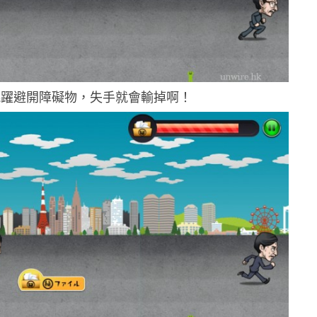
跳躍避開障礙物，失手就會輸掉啊！