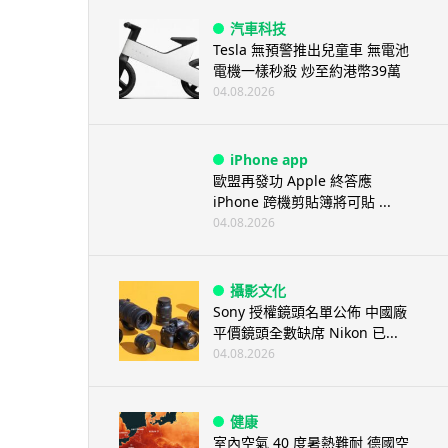
汽車科技
Tesla 無預警推出兒童車 無電池
電機一樣秒殺 炒至約港幣39萬
04.08.2026
iPhone app
歐盟再發功 Apple 終答應
iPhone 跨機剪貼簿將可貼 ...
04.08.2026
攝影文化
Sony 授權鏡頭名單公佈 中國廠
平價鏡頭全數缺席 Nikon 已...
04.08.2026
健康
室內空氣 40 度暑熱難耐 德國空