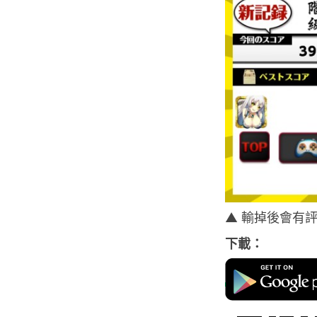
▲ 輸掉後會有
下載：