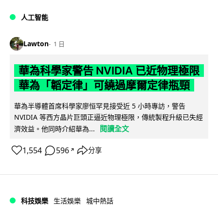
人工智能
Lawton
1 日
華為科學家警告 NVIDIA 已近物理極限
華為「韜定律」可繞過摩爾定律瓶頸
華為半導體首席科學家廖恒罕見接受近 5 小時專訪，警告
NVIDIA 等西方晶片巨頭正逼近物理極限，傳統製程升級已失經
閱讀全文
濟效益。他同時介紹華為...
1,554
596
分享
↗
科技娛樂
生活娛樂
城中熱話