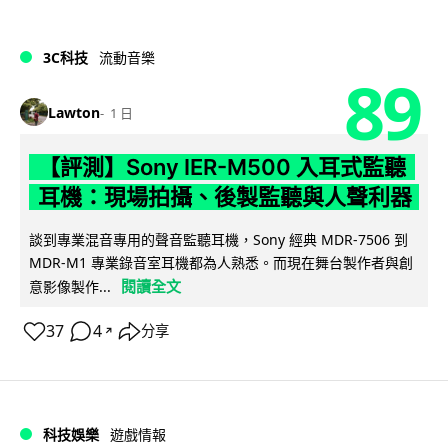
3C科技
流動音樂
89
Lawton
1 日
【評測】Sony IER-M500 入耳式監聽
耳機：現場拍攝、後製監聽與人聲利器
談到專業混音專用的聲音監聽耳機，Sony 經典 MDR-7506 到
MDR-M1 專業錄音室耳機都為人熟悉。而現在舞台製作者與創
閱讀全文
意影像製作...
37
4
分享
↗
科技娛樂
遊戲情報