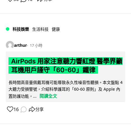
科技娛樂
生活科技
健康
arthur
17 小時
AirPods 用家注意聽力響紅燈 醫學界籲
耳機用戶謹守「60-60」鐵律
長時間高音量佩戴耳機可能導致永久性噪音性聽損。本文盤點 4
大聽力受損警號，介紹科學護耳的「60-60 原則」及 Apple 內
閱讀全文
置防護功能，...
16
分享