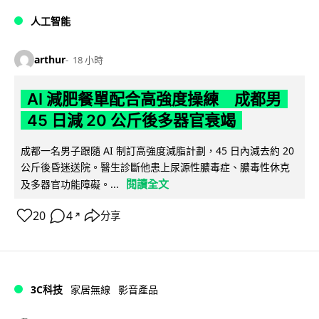
人工智能
arthur
18 小時
AI 減肥餐單配合高強度操練 成都男
45 日減 20 公斤後多器官衰竭
成都一名男子跟隨 AI 制訂高強度減脂計劃，45 日內減去約 20
公斤後昏迷送院。醫生診斷他患上尿源性膿毒症、膿毒性休克
閱讀全文
及多器官功能障礙。...
20
4
分享
↗
3C科技
家居無線
影音產品