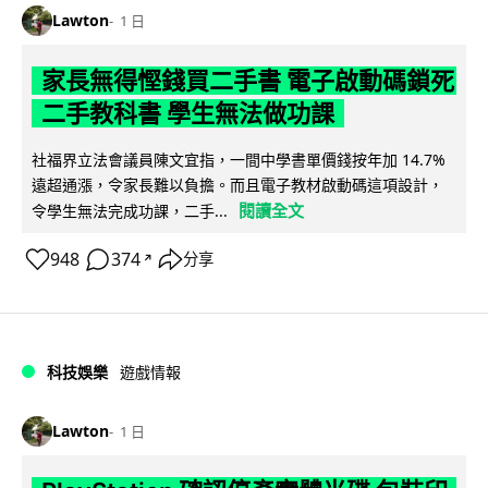
Lawton
1 日
家長無得慳錢買二手書 電子啟動碼鎖死
二手教科書 學生無法做功課
社福界立法會議員陳文宜指，一間中學書單價錢按年加 14.7%
遠超通漲，令家長難以負擔。而且電子教材啟動碼這項設計，
閱讀全文
令學生無法完成功課，二手...
948
374
分享
↗
科技娛樂
遊戲情報
Lawton
1 日