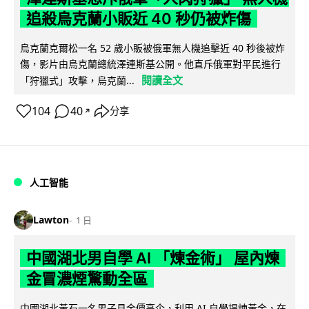
追殺烏克蘭小販近 40 秒仍被炸傷
烏克蘭克爾松一名 52 歲小販被俄軍無人機追擊近 40 秒後被炸
傷，影片由烏克蘭總統澤連斯基公開。他直斥俄軍對平民進行
閱讀全文
「狩獵式」攻擊，烏克蘭...
104
40
分享
↗
人工智能
Lawton
1 日
中國湖北男自學 AI 「煉金術」 屋內煉
金冒濃煙驚動全區
中國湖北黃石一名男子見金價高企，利用 AI 自學提煉黃金，在