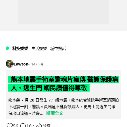
科技娛樂
生活娛樂
城中熱話
Lawton
14 小時
熊本地震手術室驚魂片瘋傳 醫護保護病
人、逃生門 網民讚值得尊敬
熊本縣 7 月 28 日發生 7.1 級地震，熊本綜合醫院手術室鏡頭拍
下地震一刻，醫護人員臨危不亂保護病人，更馬上開逃生門確
閱讀全文
保出口流通。片段...
56
16
分享
↗