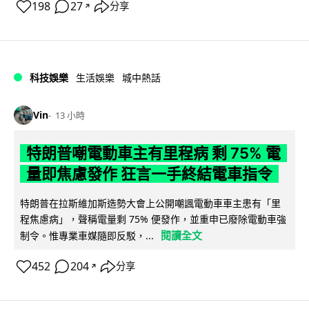
198
27
分享
↗
科技娛樂
生活娛樂
城中熱話
Vin
13 小時
特朗普嘲電動車主有里程病 剩 75% 電
量即焦慮發作 狂言一手終結電車指令
特朗普在拉斯維加斯造勢大會上公開嘲諷電動車車主患有「里
程焦慮病」，聲稱電量剩 75% 便發作，並重申已廢除電動車強
閱讀全文
制令。惟專業車媒隨即反駁，...
452
204
分享
↗