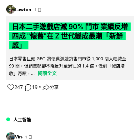
Lawton
1 日
日本二手遊戲店減 90% 門市 業績反增
四成 "懷舊"在 Z 世代變成最潮「新鮮
感」
日本零售巨頭 GEO 將懷舊遊戲銷售門市從 1,000 間大幅減至
99 間，但銷售額卻不降反升至過往的 1.4 倍。做到「減店增
閱讀全文
收」奇蹟，...
247
19
分享
↗
人工智能
Vin
1 日