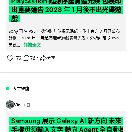
PlayStation 確認停產實體光碟 包裝印
出重要通告 2028 年 1 月後不出光碟遊
戲
Sony 已在 PS5 主機包裝加貼提示貼紙，重申官方 7 月已公布
計劃：2028 年 1 月起停產新遊戲實體光碟。分析師預期 PS6
閱讀全文
因此...
172
76
分享
↗
人工智能
Vin
1 日
Samsung 展示 Galaxy AI 新方向 未來
手機毋須輸入文字 轉向 Agent 全自動操