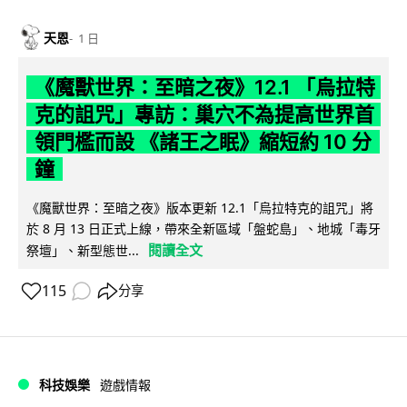
天恩
1 日
《魔獸世界：至暗之夜》12.1 「烏拉特
克的詛咒」專訪：巢穴不為提高世界首
領門檻而設 《諸王之眠》縮短約 10 分
鐘
《魔獸世界：至暗之夜》版本更新 12.1「烏拉特克的詛咒」將
於 8 月 13 日正式上線，帶來全新區域「盤蛇島」、地城「毒牙
閱讀全文
祭壇」、新型態世...
115
分享
科技娛樂
遊戲情報