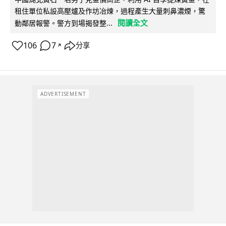
租住單位私設高壓爐及作坊冶煉，過程產生大量刺鼻濃煙，驚
閱讀全文
動鄰居報警。警方到場揭發整...
106
7
分享
↗
ADVERTISEMENT