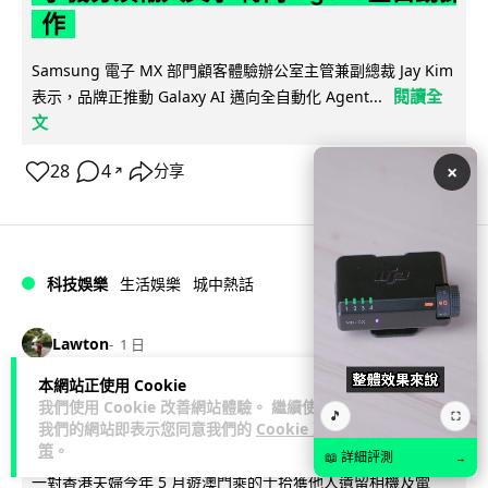
作
Samsung 電子 MX 部門顧客體驗辦公室主管兼副總裁 Jay Kim
閱讀全
表示，品牌正推動 Galaxy AI 邁向全自動化 Agent...
文
×
28
4
分享
↗
科技娛樂
生活娛樂
城中熱話
Lawton
1 日
本網站正使用 Cookie
港夫婦澳門的士拾相機 據為己有被的士
我們使用 Cookie 改善網站體驗。 繼續使用
🎵
⛶
我們的網站即表示您同意我們的
Cookie 政
Cam 睇到 2 個月後再入境被捕
策
。
📖 詳細評測
→
一對香港夫婦今年 5 月遊澳門乘的士拾獲他人遺留相機及電