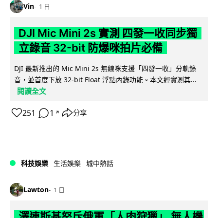
Vin
1 日
DJI Mic Mini 2s 實測 四發一收同步獨
立錄音 32-bit 防爆咪拍片必備
DJI 最新推出的 Mic Mini 2s 無線咪支援「四發一收」分軌錄
音，並首度下放 32-bit Float 浮點內錄功能。本文經實測其...
閱讀全文
251
1
分享
↗
科技娛樂
生活娛樂
城中熱話
Lawton
1 日
澤連斯基怒斥俄軍「人肉狩獵」 無人機