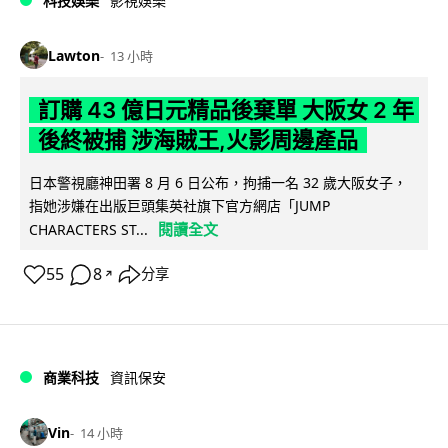
科技娛樂
影視娛樂
Lawton
13 小時
訂購 43 億日元精品後棄單 大阪女 2 年
後終被捕 涉海賊王,火影周邊產品
日本警視廳神田署 8 月 6 日公布，拘捕一名 32 歲大阪女子，
指她涉嫌在出版巨頭集英社旗下官方網店「JUMP
閱讀全文
CHARACTERS ST...
55
8
分享
↗
商業科技
資訊保安
Vin
14 小時