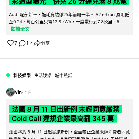
彩造型曝光 快充 26 分鐘充滿 8 成電
Audi 呢部新車，能耗竟然係25年前嘅一半。 A2 e-tron 風阻低
至0.24，每百公里只需12.8 kWh，一度電行到7.8公里。6...
閱讀全文
7
1
分享
↗
科技娛樂
生活娛樂
城中熱話
Vin
1 日
法國 8 月 11 日出新例 未經同意嚴禁
Cold Call 違規企業最高罰 345 萬
法國將於 8 月 11 日起實施新例，全面禁止企業未經消費者同意
致電推銷，由「opt-out」拒接登記制轉為「opt-in」先徵同意