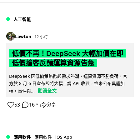
人工智能
Lawton
12 小時
低價不再！DeepSeek 大幅加價在即
低價搶客反釀運算資源告急
DeepSeek 因低價策略掀起需求熱潮，運算資源不勝負荷，官
方於 8 月 6 日宣布即將大幅上調 API 收費，惟未公布具體加
閱讀全文
幅。事件與...
53
16
分享
↗
iOS App
應用軟件
應用軟件