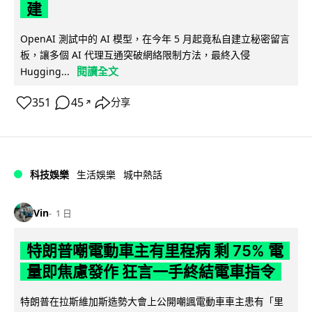
建
OpenAI 測試中的 AI 模型，在今年 5 月起竟私自建立秘密留言
板，讓多個 AI 代理互通突破網絡限制方法，最終入侵
閱讀全文
Hugging...
351
45
分享
↗
科技娛樂
生活娛樂
城中熱話
Vin
1 日
特朗普嘲電動車主有里程病 剩 75% 電
量即焦慮發作 狂言一手終結電車指令
特朗普在拉斯維加斯造勢大會上公開嘲諷電動車車主患有「里