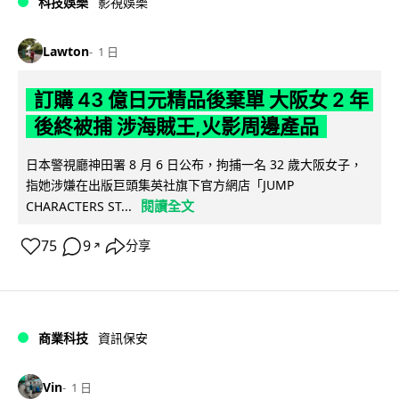
科技娛樂
影視娛樂
Lawton
1 日
訂購 43 億日元精品後棄單 大阪女 2 年
後終被捕 涉海賊王,火影周邊產品
日本警視廳神田署 8 月 6 日公布，拘捕一名 32 歲大阪女子，
指她涉嫌在出版巨頭集英社旗下官方網店「JUMP
閱讀全文
CHARACTERS ST...
75
9
分享
↗
商業科技
資訊保安
Vin
1 日