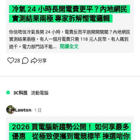
冷氣 24 小時長開電費更平？內地網民
實測結果兩極 專家拆解慳電邏輯
你信唔信冷氣長開 24 小時，電費反而平過開開關關？內地網民
實測結果兩極，有人一個月電費只需 118 元人民幣，有人飆到
閱讀全文
過千。電力部門話不能...
28
分享
3C科技
流動電腦
Lawton
1 日
2026 買電腦新趨勢公開！ 如何享最多
優惠 從極致便攜到電競標竿 揀選啱你