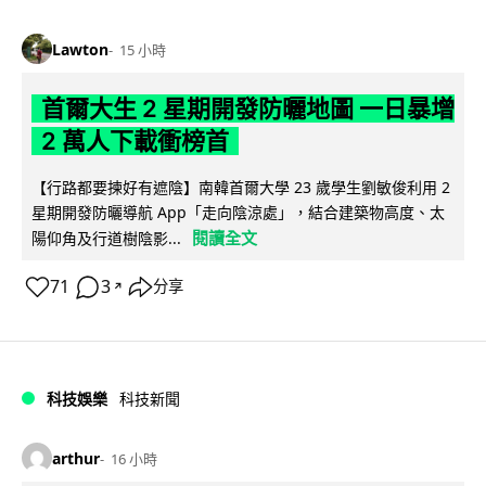
Lawton
15 小時
首爾大生 2 星期開發防曬地圖 一日暴增
2 萬人下載衝榜首
【行路都要揀好有遮陰】南韓首爾大學 23 歲學生劉敏俊利用 2
星期開發防曬導航 App「走向陰涼處」，結合建築物高度、太
閱讀全文
陽仰角及行道樹陰影...
71
3
分享
↗
科技娛樂
科技新聞
arthur
16 小時