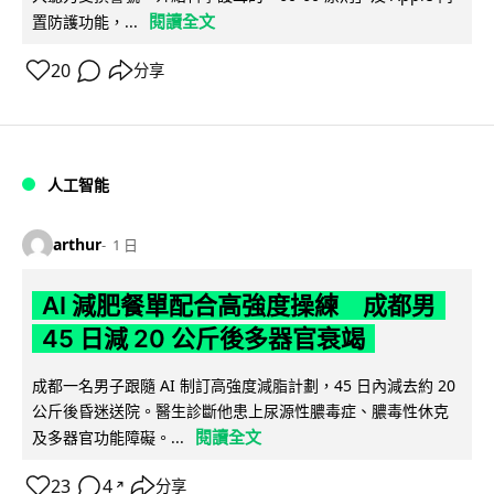
閱讀全文
置防護功能，...
20
分享
人工智能
arthur
1 日
AI 減肥餐單配合高強度操練 成都男
45 日減 20 公斤後多器官衰竭
成都一名男子跟隨 AI 制訂高強度減脂計劃，45 日內減去約 20
公斤後昏迷送院。醫生診斷他患上尿源性膿毒症、膿毒性休克
閱讀全文
及多器官功能障礙。...
23
4
分享
↗