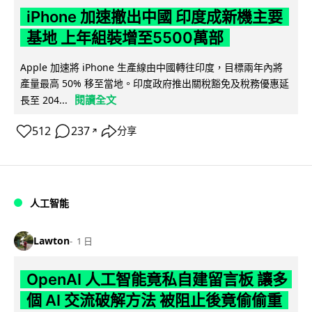
iPhone 加速撤出中國 印度成新機主要
基地 上年組裝增至5500萬部
Apple 加速將 iPhone 生產線由中國轉往印度，目標兩年內將
產量最高 50% 移至當地。印度政府推出關稅豁免及稅務優惠延
閱讀全文
長至 204...
512
237
分享
↗
人工智能
Lawton
1 日
OpenAI 人工智能竟私自建留言板 讓多
個 AI 交流破解方法 被阻止後竟偷偷重