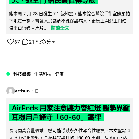
人、逃生門 網民讚值得尊敬
熊本縣 7 月 28 日發生 7.1 級地震，熊本綜合醫院手術室鏡頭拍
下地震一刻，醫護人員臨危不亂保護病人，更馬上開逃生門確
閱讀全文
保出口流通。片段...
67
21
分享
↗
科技娛樂
生活科技
健康
arthur
1 日
AirPods 用家注意聽力響紅燈 醫學界籲
耳機用戶謹守「60-60」鐵律
長時間高音量佩戴耳機可能導致永久性噪音性聽損。本文盤點 4
大聽力受損警號，介紹科學護耳的「60-60 原則」及 Apple 內