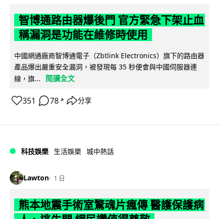
智博通路由器爆後門 官方緊急下架止血
稱漏洞是功能在維修時使用
中國網通廠商智博通電子（Zbtlink Electronics）旗下的路由器
產品爆出嚴重安全漏洞，被發現每 35 秒便會與中國伺服器連
閱讀全文
線，旗...
351
78
分享
↗
科技娛樂
生活娛樂
城中熱話
Lawton
1 日
熊本地震手術室驚魂片瘋傳 醫護保護病