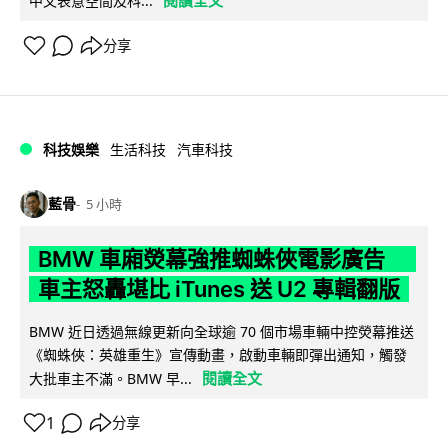
閱讀全文
中文表意空間及科...
分享
科技娛樂
生活科技
汽車科技
藍骨
5 小時
BMW 車廂熒幕強推蜘蛛俠電影廣告
車主怒轟堪比 iTunes 送 U2 專輯翻版
BMW 近日透過無線更新向全球逾 70 個市場車輛中控熒幕推送
《蜘蛛俠：英雄重生》宣傳動畫，啟動車輛即彈出通知，觸發
閱讀全文
大批車主不滿。BMW 早...
1
分享