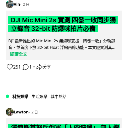
Vin
2 日
DJI Mic Mini 2s 實測 四發一收同步獨
立錄音 32-bit 防爆咪拍片必備
DJI 最新推出的 Mic Mini 2s 無線咪支援「四發一收」分軌錄
音，並首度下放 32-bit Float 浮點內錄功能。本文經實測其...
閱讀全文
251
1
分享
↗
科技娛樂
生活娛樂
城中熱話
Lawton
2 日
澤連斯基怒斥俄軍「人肉狩獵」 無人機