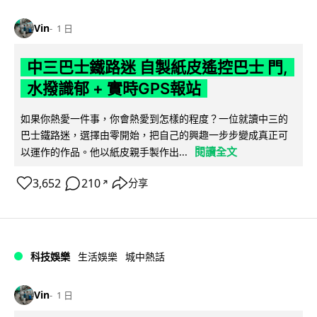
Vin
1 日
中三巴士鐵路迷 自製紙皮遙控巴士 門,
水撥識郁 + 實時GPS報站
如果你熱愛一件事，你會熱愛到怎樣的程度？一位就讀中三的
巴士鐵路迷，選擇由零開始，把自己的興趣一步步變成真正可
閱讀全文
以運作的作品。他以紙皮親手製作出...
3,652
210
分享
↗
科技娛樂
生活娛樂
城中熱話
Vin
1 日