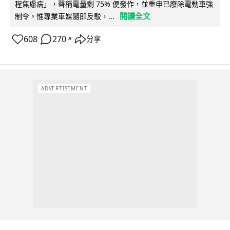
程焦慮病」，聲稱電量剩 75% 便發作，並重申已廢除電動車強
閱讀全文
制令。惟專業車媒隨即反駁，...
608
270
分享
↗
ADVERTISEMENT