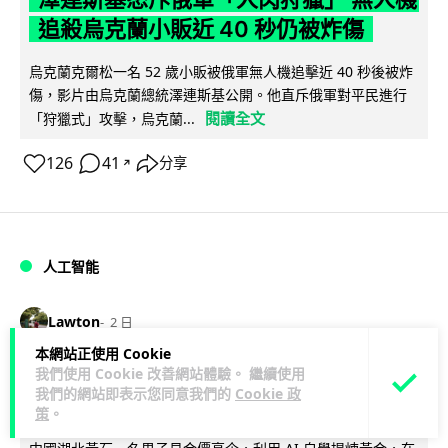
追殺烏克蘭小販近 40 秒仍被炸傷
烏克蘭克爾松一名 52 歲小販被俄軍無人機追擊近 40 秒後被炸
傷，影片由烏克蘭總統澤連斯基公開。他直斥俄軍對平民進行
閱讀全文
「狩獵式」攻擊，烏克蘭...
126
41
分享
↗
人工智能
Lawton
2 日
本網站正使用 Cookie
中國湖北男自學 AI 「煉金術」 屋內煉
我們使用 Cookie 改善網站體驗。 繼續使用
我們的網站即表示您同意我們的
Cookie 政
金冒濃煙驚動全區
策
。