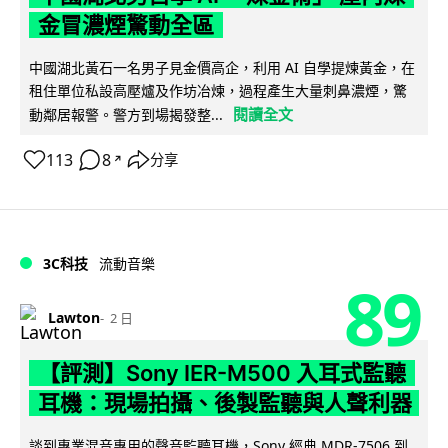
金冒濃煙驚動全區
中國湖北黃石一名男子見金價高企，利用 AI 自學提煉黃金，在
租住單位私設高壓爐及作坊冶煉，過程產生大量刺鼻濃煙，驚
閱讀全文
動鄰居報警。警方到場揭發整...
113
8
分享
↗
3C科技
流動音樂
89
Lawton
2 日
【評測】Sony IER-M500 入耳式監聽
耳機：現場拍攝、後製監聽與人聲利器
談到專業混音專用的聲音監聽耳機，Sony 經典 MDR-7506 到