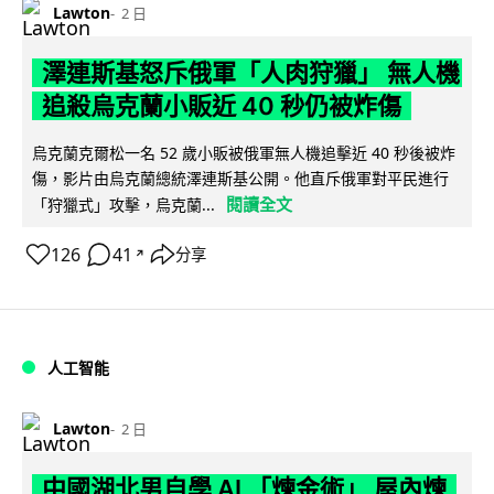
Lawton
2 日
澤連斯基怒斥俄軍「人肉狩獵」 無人機
追殺烏克蘭小販近 40 秒仍被炸傷
烏克蘭克爾松一名 52 歲小販被俄軍無人機追擊近 40 秒後被炸
傷，影片由烏克蘭總統澤連斯基公開。他直斥俄軍對平民進行
閱讀全文
「狩獵式」攻擊，烏克蘭...
126
41
分享
↗
人工智能
Lawton
2 日
中國湖北男自學 AI 「煉金術」 屋內煉