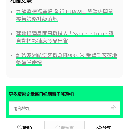
相關文章:
九龍灣德福廣場 全新 HUAWEI 體驗店開幕
零售策略升級落地
落地燈變身家事機械人！Syncere Lume 識
自動摺衫鋪床今夏出貨
維珍澳洲航空客機急降9000米 受驚乘客落地
後鼓掌慶祝
📮
更多精彩文章每日送到電子郵箱
讚好
0
看留言
分享