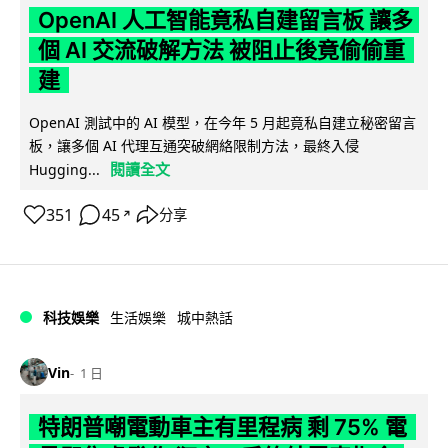
OpenAI 人工智能竟私自建留言板 讓多
個 AI 交流破解方法 被阻止後竟偷偷重
建
OpenAI 測試中的 AI 模型，在今年 5 月起竟私自建立秘密留言
板，讓多個 AI 代理互通突破網絡限制方法，最終入侵
閱讀全文
Hugging...
351
45
分享
↗
科技娛樂
生活娛樂
城中熱話
Vin
1 日
特朗普嘲電動車主有里程病 剩 75% 電