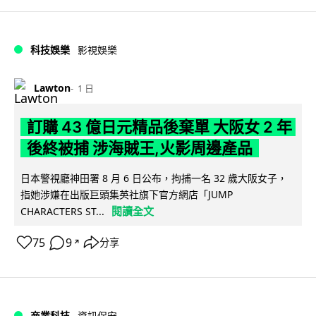
科技娛樂
影視娛樂
Lawton
1 日
訂購 43 億日元精品後棄單 大阪女 2 年
後終被捕 涉海賊王,火影周邊產品
日本警視廳神田署 8 月 6 日公布，拘捕一名 32 歲大阪女子，
指她涉嫌在出版巨頭集英社旗下官方網店「JUMP
閱讀全文
CHARACTERS ST...
75
9
分享
↗
商業科技
資訊保安