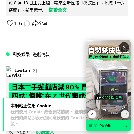
於 8 月 13 日正式上線，帶來全新區域「盤蛇島」、地城「毒牙
閱讀全文
祭壇」、新型態世...
116
分享
×
科技娛樂
遊戲情報
Lawton
2 日
日本二手遊戲店減 90% 門市 業績反增
四成 "懷舊"在 Z 世代變成最潮「新鮮
感」
本網站正使用 Cookie
我們使用 Cookie 改善網站體驗。 繼續使用
🎵
⛶
日本零售巨頭 GEO 將懷舊遊戲銷售門市從 1,000 間大幅減至
我們的網站即表示您同意我們的
Cookie 政
策
。
99 間，但銷售額卻不降反升至過往的 1.4 倍。做到「減店增
📖 文字版訪問
→
閱讀全文
收」奇蹟，...