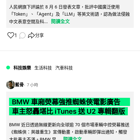
人民網旗下評論於 8 月 6 日發表文章，批評中國廣泛使用
「Token」、「Agent」及「LLM」等英文術語，認為做法侵蝕
閱讀全文
中文表意空間及科...
1
分享
科技娛樂
生活科技
汽車科技
藍骨
7 小時
BMW 車廂熒幕強推蜘蛛俠電影廣告
車主怒轟堪比 iTunes 送 U2 專輯翻版
BMW 近日透過無線更新向全球逾 70 個市場車輛中控熒幕推送
《蜘蛛俠：英雄重生》宣傳動畫，啟動車輛即彈出通知，觸發
閱讀全文
大批車主不滿。BMW 早...