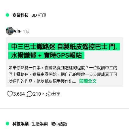
商業科技
3D 打印
Vin
1 日
中三巴士鐵路迷 自製紙皮遙控巴士 門,
水撥識郁 + 實時GPS報站
如果你熱愛一件事，你會熱愛到怎樣的程度？一位就讀中三的
巴士鐵路迷，選擇由零開始，把自己的興趣一步步變成真正可
閱讀全文
以運作的作品。他以紙皮親手製作出...
3,654
210
分享
↗
科技娛樂
生活娛樂
城中熱話