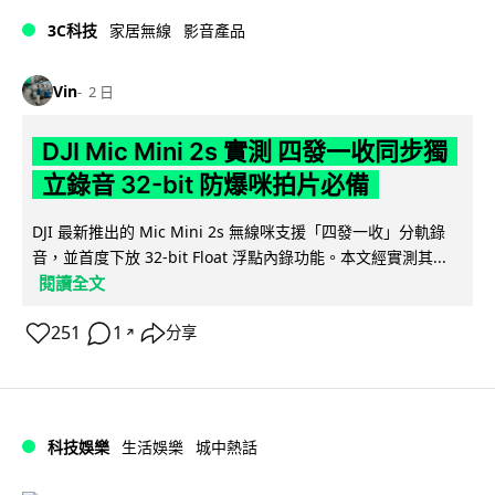
3C科技
家居無線
影音產品
Vin
2 日
DJI Mic Mini 2s 實測 四發一收同步獨
立錄音 32-bit 防爆咪拍片必備
DJI 最新推出的 Mic Mini 2s 無線咪支援「四發一收」分軌錄
音，並首度下放 32-bit Float 浮點內錄功能。本文經實測其...
閱讀全文
251
1
分享
↗
科技娛樂
生活娛樂
城中熱話