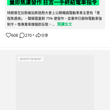
量即焦慮發作 狂言一手終結電車指令
特朗普在拉斯維加斯造勢大會上公開嘲諷電動車車主患有「里
程焦慮病」，聲稱電量剩 75% 便發作，並重申已廢除電動車強
閱讀全文
制令。惟專業車媒隨即反駁，...
608
270
分享
↗
ADVERTISEMENT