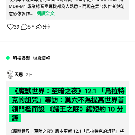
MDR-M1 專業錄音室耳機都為人熟悉。而現在舞台製作者與創
閱讀全文
意影像製作...
39
5
分享
↗
科技娛樂
遊戲情報
天恩
2 日
《魔獸世界：至暗之夜》12.1 「烏拉特
克的詛咒」專訪：巢穴不為提高世界首
領門檻而設 《諸王之眠》縮短約 10 分
鐘
《魔獸世界：至暗之夜》版本更新 12.1「烏拉特克的詛咒」將