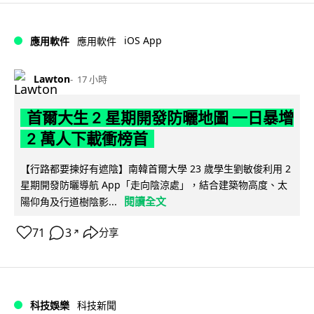
iOS App
應用軟件
應用軟件
Lawton
17 小時
首爾大生 2 星期開發防曬地圖 一日暴增
2 萬人下載衝榜首
【行路都要揀好有遮陰】南韓首爾大學 23 歲學生劉敏俊利用 2
星期開發防曬導航 App「走向陰涼處」，結合建築物高度、太
閱讀全文
陽仰角及行道樹陰影...
71
3
分享
↗
科技娛樂
科技新聞