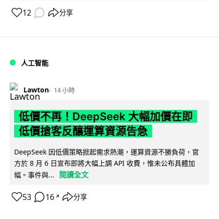
12
分享
人工智能
Lawton
14 小時
低價不再！DeepSeek 大幅加價在即
低價搶客反釀運算資源告急
DeepSeek 因低價策略掀起需求熱潮，運算資源不勝負荷，官
方於 8 月 6 日宣布即將大幅上調 API 收費，惟未公布具體加
閱讀全文
幅。事件與...
53
16
分享
↗