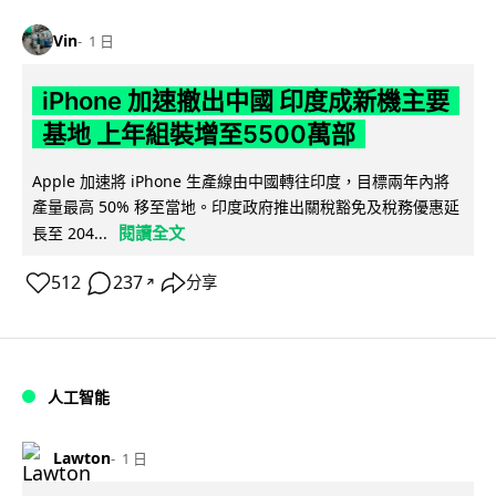
Vin
1 日
iPhone 加速撤出中國 印度成新機主要
基地 上年組裝增至5500萬部
Apple 加速將 iPhone 生產線由中國轉往印度，目標兩年內將
產量最高 50% 移至當地。印度政府推出關稅豁免及稅務優惠延
閱讀全文
長至 204...
512
237
分享
↗
人工智能
Lawton
1 日