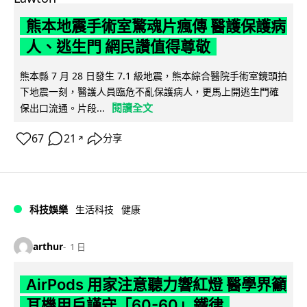
熊本地震手術室驚魂片瘋傳 醫護保護病
人、逃生門 網民讚值得尊敬
熊本縣 7 月 28 日發生 7.1 級地震，熊本綜合醫院手術室鏡頭拍
下地震一刻，醫護人員臨危不亂保護病人，更馬上開逃生門確
閱讀全文
保出口流通。片段...
67
21
分享
↗
科技娛樂
生活科技
健康
arthur
1 日
AirPods 用家注意聽力響紅燈 醫學界籲
耳機用戶謹守「60-60」鐵律