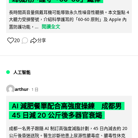
長時間高音量佩戴耳機可能導致永久性噪音性聽損。本文盤點 4
大聽力受損警號，介紹科學護耳的「60-60 原則」及 Apple 內
閱讀全文
置防護功能，...
20
分享
人工智能
arthur
1 日
AI 減肥餐單配合高強度操練 成都男
45 日減 20 公斤後多器官衰竭
成都一名男子跟隨 AI 制訂高強度減脂計劃，45 日內減去約 20
公斤後昏迷送院。醫生診斷他患上尿源性膿毒症、膿毒性休克