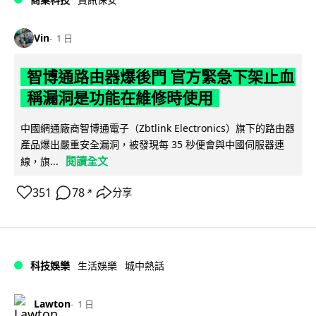
Vin
1 日
智博通路由器爆後門 官方緊急下架止血
稱漏洞是功能在維修時使用
中國網通廠商智博通電子（Zbtlink Electronics）旗下的路由器
產品爆出嚴重安全漏洞，被發現每 35 秒便會與中國伺服器連
閱讀全文
線，旗...
351
78
分享
↗
科技娛樂
生活娛樂
城中熱話
Lawton
1 日