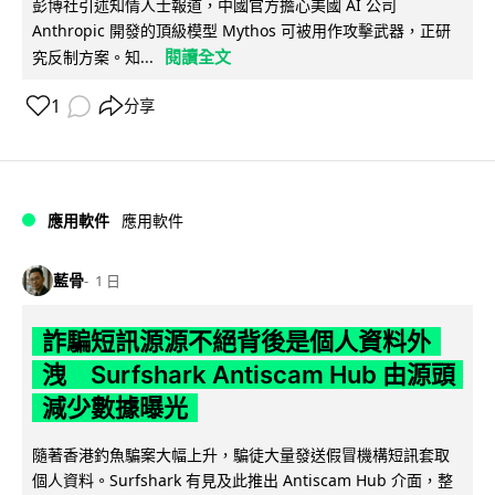
彭博社引述知情人士報道，中國官方擔心美國 AI 公司
Anthropic 開發的頂級模型 Mythos 可被用作攻擊武器，正研
閱讀全文
究反制方案。知...
1
分享
應用軟件
應用軟件
藍骨
1 日
詐騙短訊源源不絕背後是個人資料外
洩 Surfshark Antiscam Hub 由源頭
減少數據曝光
隨著香港釣魚騙案大幅上升，騙徒大量發送假冒機構短訊套取
個人資料。Surfshark 有見及此推出 Antiscam Hub 介面，整