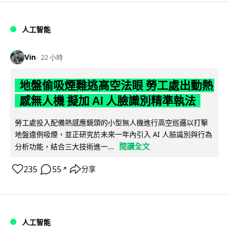
人工智能
Vin
22 小時
地盤偷吸煙難逃高空法眼 勞工處出動熱
感無人機 擬加 AI 人臉識別精準執法
勞工處投入配備熱感應鏡頭的小型無人機進行高空巡邏以打擊
地盤違例吸煙，並正研究於未來一年內引入 AI 人臉識別與行為
閱讀全文
分析功能，結合三大技術進一...
235
55
分享
↗
人工智能