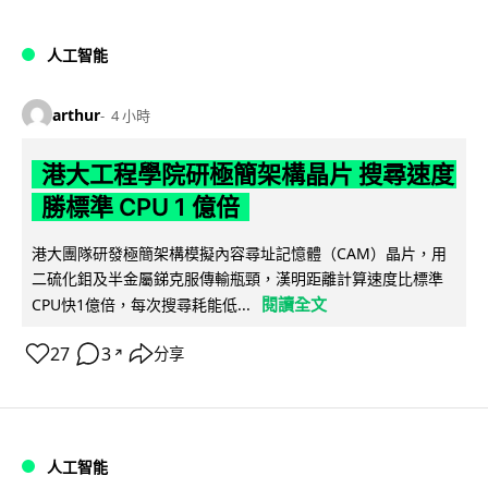
人工智能
arthur
4 小時
港大工程學院研極簡架構晶片 搜尋速度
勝標準 CPU 1 億倍
港大團隊研發極簡架構模擬內容尋址記憶體（CAM）晶片，用
二硫化鉬及半金屬銻克服傳輸瓶頸，漢明距離計算速度比標準
閱讀全文
CPU快1億倍，每次搜尋耗能低...
27
3
分享
↗
人工智能