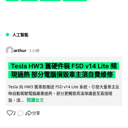
人工智能
arthur
3 小時
Tesla HW3 舊硬件裝 FSD v14 Lite 頻
現過熱 部分電腦損毀車主須自費維修
Tesla 向 HW3 舊車款推送 FSD v14 Lite 系統，引發大量車主反
映自動駕駛電腦嚴重過熱，部分更觸發高溫保護甚至直接燒
閱讀全文
毀，須...
2
分享