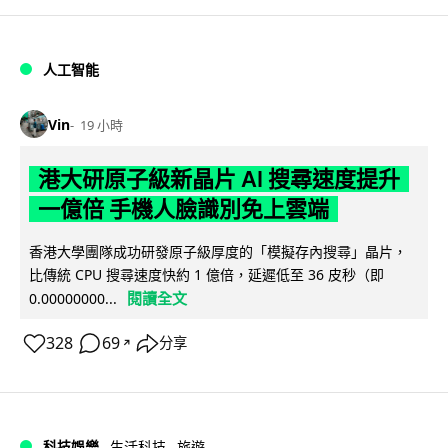
人工智能
Vin
19 小時
港大研原子級新晶片 AI 搜尋速度提升
一億倍 手機人臉識別免上雲端
香港大學團隊成功研發原子級厚度的「模擬存內搜尋」晶片，
比傳統 CPU 搜尋速度快約 1 億倍，延遲低至 36 皮秒（即
閱讀全文
0.00000000...
328
69
分享
↗
科技娛樂
生活科技
旅遊