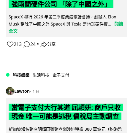
強兩間硬件公司 「除了中國之外」
SpaceX 舉行 2026 年第二季度業績電話會議，創辦人 Elon
閱讀
Musk 稱除了中國之外 SpaceX 與 Tesla 是地球硬件實...
全文
213
24
分享
↗
科技娛樂
生活科技
電子支付
Lawton
1 日
當電子支付大行其道 屈穎妍: 商戶只收
現金 唯一可能是逃稅 倡稅局主動調查
新加坡知名粥店明輝田雞粥老闆涉逃稅逾 380 萬坡元（約港幣