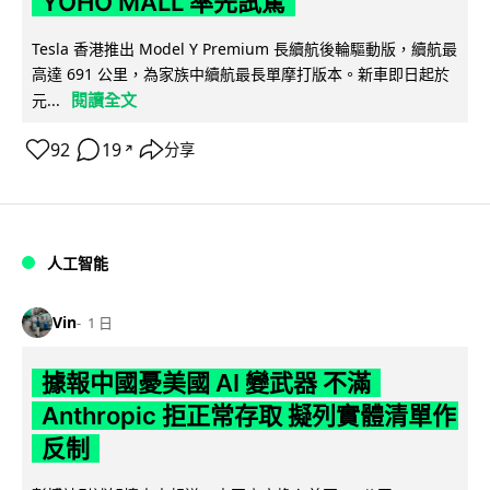
YOHO MALL 率先試駕
Tesla 香港推出 Model Y Premium 長續航後輪驅動版，續航最
高達 691 公里，為家族中續航最長單摩打版本。新車即日起於
閱讀全文
元...
92
19
分享
↗
人工智能
Vin
1 日
據報中國憂美國 AI 變武器 不滿
Anthropic 拒正常存取 擬列實體清單作
反制