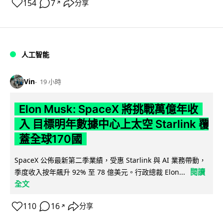
154
7
分享
↗
人工智能
Vin
19 小時
Elon Musk: SpaceX 將挑戰萬億年收
入 目標明年數據中心上太空 Starlink 覆
蓋全球170國
SpaceX 公佈最新第二季業績，受惠 Starlink 與 AI 業務帶動，
閱讀
季度收入按年飆升 92% 至 78 億美元。行政總裁 Elon...
全文
110
16
分享
↗