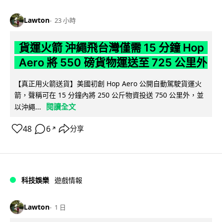
Lawton
23 小時
貨運火箭 沖繩飛台灣僅需 15 分鐘 Hop
Aero 將 550 磅貨物運送至 725 公里外
【真正用火箭送貨】美國初創 Hop Aero 公開自動駕駛貨運火
箭，聲稱可在 15 分鐘內將 250 公斤物資投送 750 公里外，並
閱讀全文
以沖繩...
48
6
分享
↗
科技娛樂
遊戲情報
Lawton
1 日