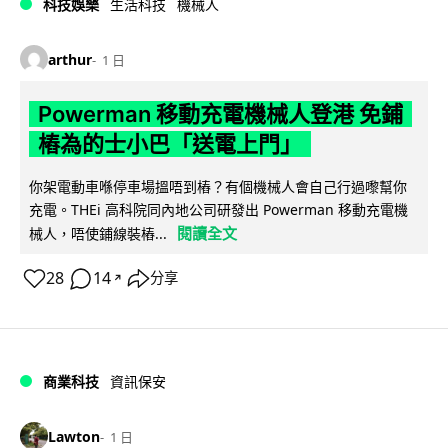
科技娛樂
生活科技
機械人
arthur
1 日
Powerman 移動充電機械人登港 免鋪
樁為的士小巴「送電上門」
你架電動車喺停車場搵唔到樁？有個機械人會自己行過嚟幫你
充電。THEi 高科院同內地公司研發出 Powerman 移動充電機
閱讀全文
械人，唔使鋪線裝樁...
28
14
分享
↗
商業科技
資訊保安
Lawton
1 日