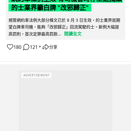
的士業界籲白牌 "改邪歸正"
規管網約車法例大部分條文已於 8 月 3 日生效，的士業界就期
望白牌車司機，能夠「改邪歸正」回流駕駛的士。新例大幅提
閱讀全文
高罰則，首次定罪最高罰款...
180
121
分享
↗
ADVERTISEMENT