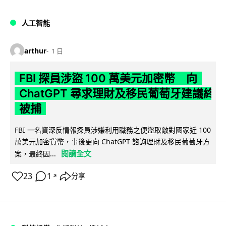
人工智能
arthur
1 日
FBI 探員涉盜 100 萬美元加密幣 向
ChatGPT 尋求理財及移民葡萄牙建議終
被捕
FBI 一名資深反情報探員涉嫌利用職務之便盜取敵對國家近 100
萬美元加密貨幣，事後更向 ChatGPT 諮詢理財及移民葡萄牙方
閱讀全文
案，最終因...
23
1
分享
↗