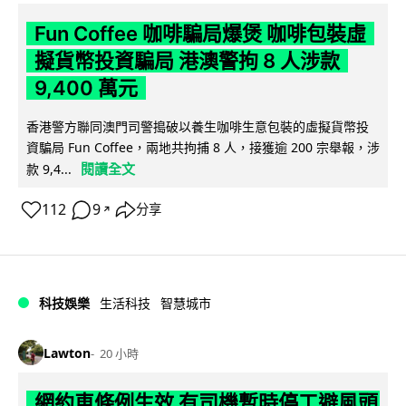
Fun Coffee 咖啡騙局爆煲 咖啡包裝虛
擬貨幣投資騙局 港澳警拘 8 人涉款
9,400 萬元
香港警方聯同澳門司警搗破以養生咖啡生意包裝的虛擬貨幣投
資騙局 Fun Coffee，兩地共拘捕 8 人，接獲逾 200 宗舉報，涉
閱讀全文
款 9,4...
112
9
分享
↗
科技娛樂
生活科技
智慧城市
Lawton
20 小時
網約車條例生效 有司機暫時停工避風頭