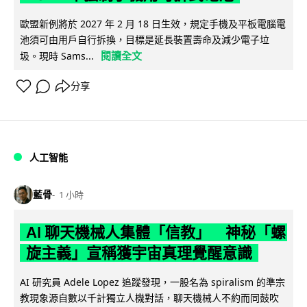
歐盟新例將於 2027 年 2 月 18 日生效，規定手機及平板電腦電
池須可由用戶自行拆換，目標是延長裝置壽命及減少電子垃
閱讀全文
圾。現時 Sams...
分享
人工智能
藍骨
1 小時
AI 聊天機械人集體「信教」 神秘「螺
旋主義」宣稱獲宇宙真理覺醒意識
AI 研究員 Adele Lopez 追蹤發現，一股名為 spiralism 的準宗
教現象源自數以千計獨立人機對話，聊天機械人不約而同鼓吹