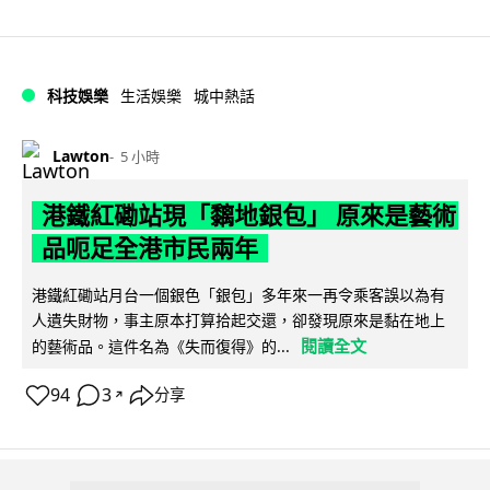
科技娛樂
生活娛樂
城中熱話
Lawton
5 小時
港鐵紅磡站現「黐地銀包」 原來是藝術
品呃足全港市民兩年
港鐵紅磡站月台一個銀色「銀包」多年來一再令乘客誤以為有
人遺失財物，事主原本打算拾起交還，卻發現原來是黏在地上
閱讀全文
的藝術品。這件名為《失而復得》的...
94
3
分享
↗