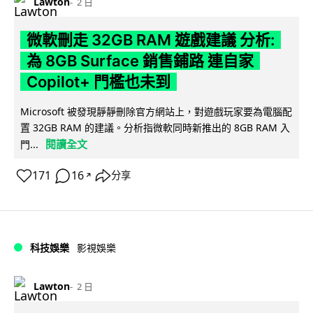
Lawton
2 日
微軟刪走 32GB RAM 遊戲建議 分析:
為 8GB Surface 銷售鋪路 連自家
Copilot+ 門檻也未到
Microsoft 被發現靜靜刪除官方網站上，對遊戲玩家要為電腦配
置 32GB RAM 的建議。分析指微軟同時新推出的 8GB RAM 入
閱讀全文
門...
171
16
分享
↗
科技娛樂
影視娛樂
Lawton
2 日