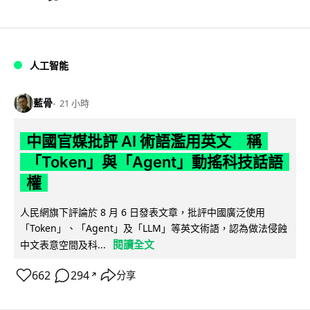
人工智能
藍骨
21 小時
中國官媒批評 AI 術語濫用英文 稱
「Token」與「Agent」動搖科技話語
權
人民網旗下評論於 8 月 6 日發表文章，批評中國廣泛使用
「Token」、「Agent」及「LLM」等英文術語，認為做法侵蝕
閱讀全文
中文表意空間及科...
662
294
分享
↗