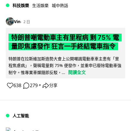
科技娛樂
生活娛樂
城中熱話
Vin
2 日
特朗普嘲電動車主有里程病 剩 75% 電
量即焦慮發作 狂言一手終結電車指令
特朗普在拉斯維加斯造勢大會上公開嘲諷電動車車主患有「里
程焦慮病」，聲稱電量剩 75% 便發作，並重申已廢除電動車強
閱讀全文
制令。惟專業車媒隨即反駁，...
638
279
分享
↗
人工智能