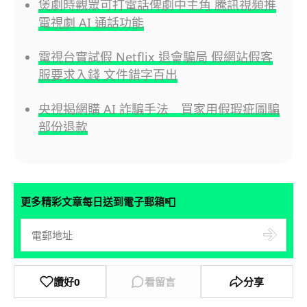
煲劇時觀眾可打電話俾劇中主角 騰訊視頻推
電視劇 AI 通話功能
電視台實試假 Netflix 退會騙局 假網站假客
服要求入錢 文件錯字百出
央視揭網購 AI 詐騙手法 買家用假瑕疵圖騙
部份退款
📮
更多精彩文章每日送到電子郵箱
讚好
0
看留言
分享