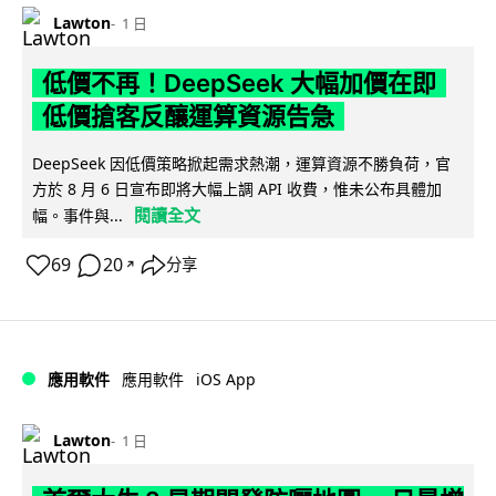
Lawton
1 日
低價不再！DeepSeek 大幅加價在即
低價搶客反釀運算資源告急
DeepSeek 因低價策略掀起需求熱潮，運算資源不勝負荷，官
方於 8 月 6 日宣布即將大幅上調 API 收費，惟未公布具體加
閱讀全文
幅。事件與...
69
20
分享
↗
iOS App
應用軟件
應用軟件
Lawton
1 日