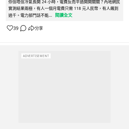
你信唔信冷氣長開 24 小時，電費反而平過開開關關？內地網民
實測結果兩極，有人一個月電費只需 118 元人民幣，有人飆到
閱讀全文
過千。電力部門話不能...
39
分享
ADVERTISEMENT