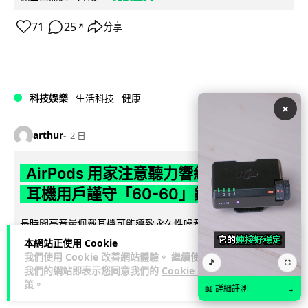
71
25
分享
↗
科技娛樂
生活科技
健康
×
arthur
2 日
AirPods 用家注意聽力響紅燈 醫學界籲
耳機用戶謹守「60-60」鐵律
長時間高音量佩戴耳機可能導致永久性噪音性聽損。本文盤點 4
大聽力受損警號，介紹科學護耳的「60-60 原則」及 Apple 內
本網站正使用 Cookie
閱讀全文
置防護功能，...
我們使用 Cookie 改善網站體驗。 繼續使用
🎵
⛶
我們的網站即表示您同意我們的
Cookie 政
策
。
20
分享
📖 詳細評測
→