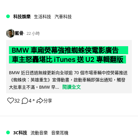
科技娛樂
生活科技
汽車科技
藍骨
22 小時
BMW 車廂熒幕強推蜘蛛俠電影廣告
車主怒轟堪比 iTunes 送 U2 專輯翻版
BMW 近日透過無線更新向全球逾 70 個市場車輛中控熒幕推送
《蜘蛛俠：英雄重生》宣傳動畫，啟動車輛即彈出通知，觸發
閱讀全文
大批車主不滿。BMW 早...
32
4
分享
↗
3C科技
流動音樂
音樂耳機