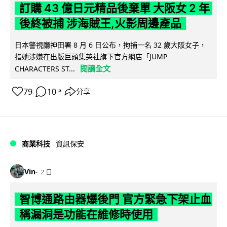
訂購 43 億日元精品後棄單 大阪女 2 年
後終被捕 涉海賊王,火影周邊產品
日本警視廳神田署 8 月 6 日公布，拘捕一名 32 歲大阪女子，
指她涉嫌在出版巨頭集英社旗下官方網店「JUMP
閱讀全文
CHARACTERS ST...
79
10
分享
↗
商業科技
資訊保安
Vin
2 日
智博通路由器爆後門 官方緊急下架止血
稱漏洞是功能在維修時使用