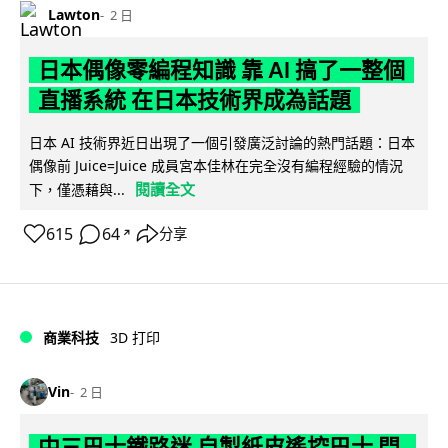
Lawton
2 日
日本偶像零編程知識 靠 AI 搞了一整個
直播系統 在日本技術界成為話題
日本 AI 技術界近日出現了一個引發廣泛討論的熱門話題：日本
偶像前 Juice=Juice 成員宮本佳林在完全沒有編程經驗的情況
閱讀全文
下，僅憑藉與...
615
64
分享
↗
商業科技
3D 打印
Vin
2 日
中三巴士鐵路迷 自製紙皮遙控巴士 門,