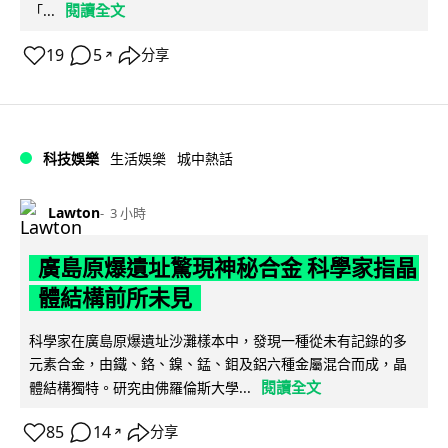
閱讀全文
「...
19
5
分享
↗
科技娛樂
生活娛樂
城中熱話
Lawton
3 小時
廣島原爆遺址驚現神秘合金 科學家指晶
體結構前所未見
科學家在廣島原爆遺址沙灘樣本中，發現一種從未有記錄的多
元素合金，由鐵、鉻、鎳、錳、鉬及鋁六種金屬混合而成，晶
閱讀全文
體結構獨特。研究由佛羅倫斯大學...
85
14
分享
↗