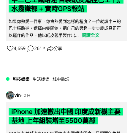
水撥識郁 + 實時GPS報站
如果你熱愛一件事，你會熱愛到怎樣的程度？一位就讀中三的
巴士鐵路迷，選擇由零開始，把自己的興趣一步步變成真正可
閱讀全文
以運作的作品。他以紙皮親手製作出...
4,659
261
分享
↗
科技娛樂
生活娛樂
城中熱話
Vin
2 日
iPhone 加速撤出中國 印度成新機主要
基地 上年組裝增至5500萬部