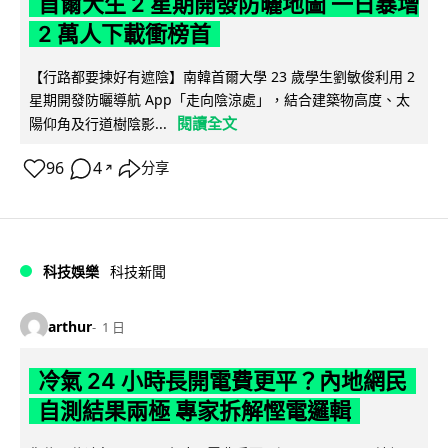
首爾大生 2 星期開發防曬地圖 一日暴增
2 萬人下載衝榜首
【行路都要揀好有遮陰】南韓首爾大學 23 歲學生劉敏俊利用 2
星期開發防曬導航 App「走向陰涼處」，結合建築物高度、太
閱讀全文
陽仰角及行道樹陰影...
96
4
分享
↗
科技娛樂
科技新聞
arthur
1 日
冷氣 24 小時長開電費更平？內地網民
自測結果兩極 專家拆解慳電邏輯