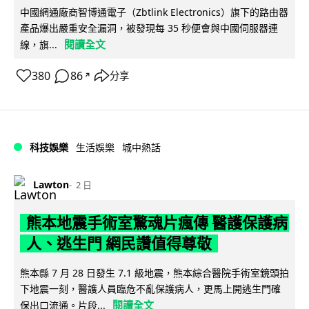
中國網通廠商智博通電子（Zbtlink Electronics）旗下的路由器
產品爆出嚴重安全漏洞，被發現每 35 秒便會與中國伺服器連
閱讀全文
線，旗...
380
86
分享
↗
科技娛樂
生活娛樂
城中熱話
Lawton
2 日
熊本地震手術室驚魂片瘋傳 醫護保護病
人、逃生門 網民讚值得尊敬
熊本縣 7 月 28 日發生 7.1 級地震，熊本綜合醫院手術室鏡頭拍
下地震一刻，醫護人員臨危不亂保護病人，更馬上開逃生門確
閱讀全文
保出口流通。片段...