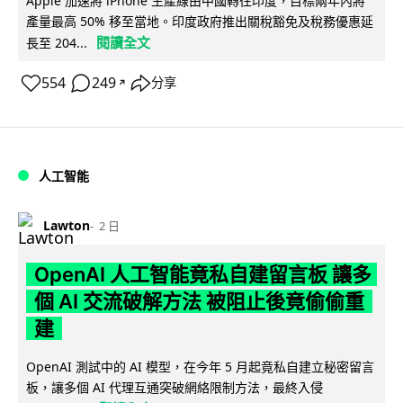
Apple 加速將 iPhone 生產線由中國轉往印度，目標兩年內將
產量最高 50% 移至當地。印度政府推出關稅豁免及稅務優惠延
閱讀全文
長至 204...
554
249
分享
↗
人工智能
Lawton
2 日
OpenAI 人工智能竟私自建留言板 讓多
個 AI 交流破解方法 被阻止後竟偷偷重
建
OpenAI 測試中的 AI 模型，在今年 5 月起竟私自建立秘密留言
板，讓多個 AI 代理互通突破網絡限制方法，最終入侵