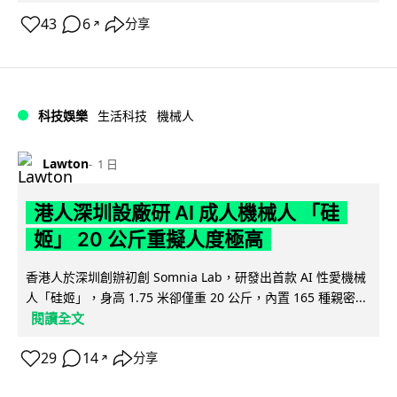
43
6
分享
↗
科技娛樂
生活科技
機械人
Lawton
1 日
港人深圳設廠研 AI 成人機械人 「硅
姬」 20 公斤重擬人度極高
香港人於深圳創辦初創 Somnia Lab，研發出首款 AI 性愛機械
人「硅姬」，身高 1.75 米卻僅重 20 公斤，內置 165 種親密...
閱讀全文
29
14
分享
↗