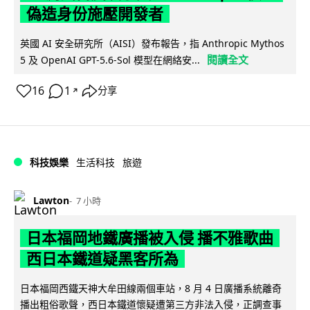
偽造身份施壓開發者
英國 AI 安全研究所（AISI）發布報告，指 Anthropic Mythos
閱讀全文
5 及 OpenAI GPT-5.6-Sol 模型在網絡安...
16
1
分享
↗
科技娛樂
生活科技
旅遊
Lawton
7 小時
日本福岡地鐵廣播被入侵 播不雅歌曲
西日本鐵道疑黑客所為
日本福岡西鐵天神大牟田線兩個車站，8 月 4 日廣播系統離奇
播出粗俗歌聲，西日本鐵道懷疑遭第三方非法入侵，正調查事