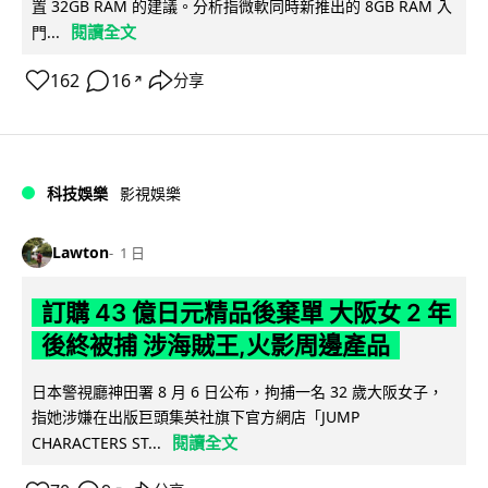
置 32GB RAM 的建議。分析指微軟同時新推出的 8GB RAM 入
閱讀全文
門...
162
16
分享
↗
科技娛樂
影視娛樂
Lawton
1 日
訂購 43 億日元精品後棄單 大阪女 2 年
後終被捕 涉海賊王,火影周邊產品
日本警視廳神田署 8 月 6 日公布，拘捕一名 32 歲大阪女子，
指她涉嫌在出版巨頭集英社旗下官方網店「JUMP
閱讀全文
CHARACTERS ST...