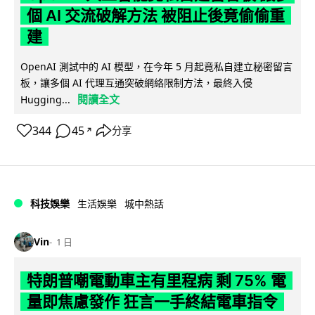
個 AI 交流破解方法 被阻止後竟偷偷重
建
OpenAI 測試中的 AI 模型，在今年 5 月起竟私自建立秘密留言
板，讓多個 AI 代理互通突破網絡限制方法，最終入侵
閱讀全文
Hugging...
344
45
分享
↗
科技娛樂
生活娛樂
城中熱話
Vin
1 日
特朗普嘲電動車主有里程病 剩 75% 電
量即焦慮發作 狂言一手終結電車指令