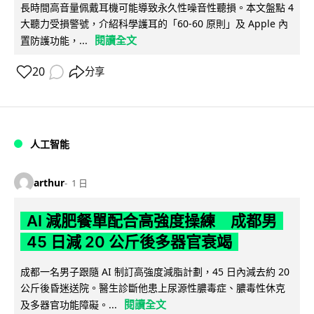
長時間高音量佩戴耳機可能導致永久性噪音性聽損。本文盤點 4
大聽力受損警號，介紹科學護耳的「60-60 原則」及 Apple 內
閱讀全文
置防護功能，...
20
分享
人工智能
arthur
1 日
AI 減肥餐單配合高強度操練 成都男
45 日減 20 公斤後多器官衰竭
成都一名男子跟隨 AI 制訂高強度減脂計劃，45 日內減去約 20
公斤後昏迷送院。醫生診斷他患上尿源性膿毒症、膿毒性休克
閱讀全文
及多器官功能障礙。...