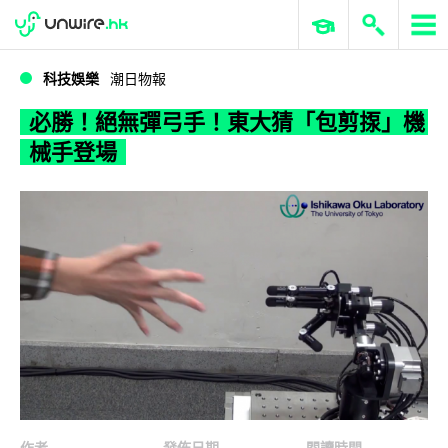
WWDC 2026
GenAI 與雲端科技專區
ERP 與商業 AI
必勝！絕無彈弓手！東大猜「包剪揼」機械手登場
科技娛樂
潮日物報
必勝！絕無彈弓手！東大猜「包剪揼」機
械手登場
作者
發佈日期
閱讀時間