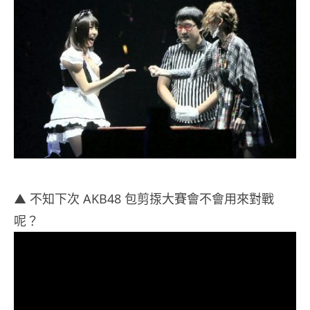
▲ 不知下次 AKB48 包剪揼大賽會不會用來對戰
呢？