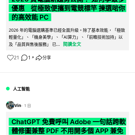
優惠 從極致便攜到電競標竿 揀選啱你
的高效能 PC
2026 年的電腦選購基準已經全面升級。除了基本效能，「極致
輕量化」、「機身美學」、「AI算力」、「前瞻技術加持」以
閱讀全文
及「品質與售後服務」 已...
21
1
分享
↗
人工智能
Vin
1 日
ChatGPT 免費呼叫 Adobe 一句話跨軟
體修圖兼整 PDF 不用開多個 APP 兼免