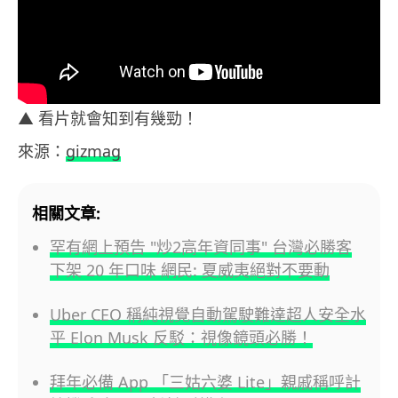
▲ 看片就會知到有幾勁！
來源：
gizmag
相關文章:
罕有網上預告 "炒2高年資同事" 台灣必勝客
下架 20 年口味 網民: 夏威夷絕對不要動
Uber CEO 稱純視覺自動駕駛難達超人安全水
平 Elon Musk 反駁：視像鏡頭必勝！
拜年必備 App 「三姑六婆 Lite」親戚稱呼計