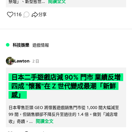
閱讀全文
祭壇」、新型態世...
116
分享
科技娛樂
遊戲情報
Lawton
2 日
日本二手遊戲店減 90% 門市 業績反增
四成 "懷舊"在 Z 世代變成最潮「新鮮
感」
日本零售巨頭 GEO 將懷舊遊戲銷售門市從 1,000 間大幅減至
99 間，但銷售額卻不降反升至過往的 1.4 倍。做到「減店增
閱讀全文
收」奇蹟，...