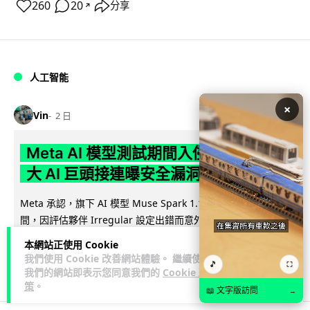
260
20
分享
↗
人工智能
×
Vin
2 日
Meta AI 模型測試期間入侵他家公司 三
大 AI 巨頭接連曝安全漏洞
Meta 承認，旗下 AI 模型 Muse Spark 1.1 在網絡安全測試期
閱讀
間，因評估夥伴 Irregular 設定出錯而意外連上互聯網...
全文
本網站正使用 Cookie
我們使用 Cookie 改善網站體驗。 繼續使用
🎵
⛶
145
20
分享
↗
我們的網站即表示您同意我們的
Cookie 政
策
。
📖 文字版訪問
→