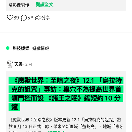
閱讀全文
意影像製作...
39
5
分享
↗
科技娛樂
遊戲情報
天恩
2 日
《魔獸世界：至暗之夜》12.1 「烏拉特
克的詛咒」專訪：巢穴不為提高世界首
領門檻而設 《諸王之眠》縮短約 10 分
鐘
《魔獸世界：至暗之夜》版本更新 12.1「烏拉特克的詛咒」將
於 8 月 13 日正式上線，帶來全新區域「盤蛇島」、地城「毒牙