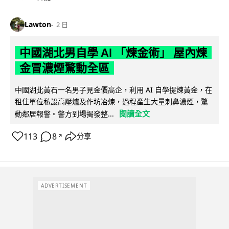
Lawton
2 日
中國湖北男自學 AI 「煉金術」 屋內煉
金冒濃煙驚動全區
中國湖北黃石一名男子見金價高企，利用 AI 自學提煉黃金，在
租住單位私設高壓爐及作坊冶煉，過程產生大量刺鼻濃煙，驚
閱讀全文
動鄰居報警。警方到場揭發整...
113
8
分享
↗
ADVERTISEMENT