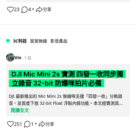
23
4
分享
↗
3C科技
家居無線
影音產品
Vin
1 日
DJI Mic Mini 2s 實測 四發一收同步獨
立錄音 32-bit 防爆咪拍片必備
DJI 最新推出的 Mic Mini 2s 無線咪支援「四發一收」分軌錄
音，並首度下放 32-bit Float 浮點內錄功能。本文經實測其...
閱讀全文
251
1
分享
↗