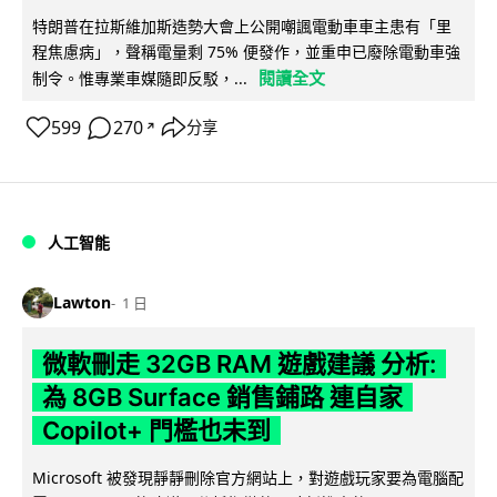
特朗普在拉斯維加斯造勢大會上公開嘲諷電動車車主患有「里
程焦慮病」，聲稱電量剩 75% 便發作，並重申已廢除電動車強
閱讀全文
制令。惟專業車媒隨即反駁，...
599
270
分享
↗
人工智能
Lawton
1 日
微軟刪走 32GB RAM 遊戲建議 分析:
為 8GB Surface 銷售鋪路 連自家
Copilot+ 門檻也未到
Microsoft 被發現靜靜刪除官方網站上，對遊戲玩家要為電腦配