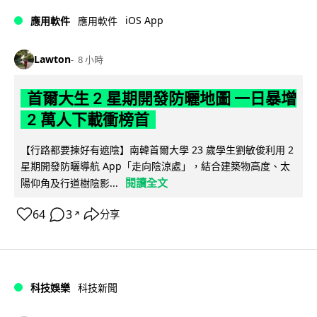
iOS App
應用軟件
應用軟件
Lawton
8 小時
首爾大生 2 星期開發防曬地圖 一日暴增
2 萬人下載衝榜首
【行路都要揀好有遮陰】南韓首爾大學 23 歲學生劉敏俊利用 2
星期開發防曬導航 App「走向陰涼處」，結合建築物高度、太
閱讀全文
陽仰角及行道樹陰影...
64
3
分享
↗
科技娛樂
科技新聞