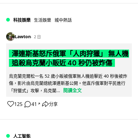
科技娛樂
生活娛樂
城中熱話
Lawton
2 日
澤連斯基怒斥俄軍「人肉狩獵」 無人機
追殺烏克蘭小販近 40 秒仍被炸傷
烏克蘭克爾松一名 52 歲小販被俄軍無人機追擊近 40 秒後被炸
傷，影片由烏克蘭總統澤連斯基公開。他直斥俄軍對平民進行
閱讀全文
「狩獵式」攻擊，烏克蘭...
125
41
分享
↗
人工智能