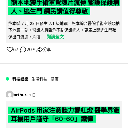
熊本地震手術室驚魂片瘋傳 醫護保護病
人、逃生門 網民讚值得尊敬
熊本縣 7 月 28 日發生 7.1 級地震，熊本綜合醫院手術室鏡頭拍
下地震一刻，醫護人員臨危不亂保護病人，更馬上開逃生門確
閱讀全文
保出口流通。片段...
67
20
分享
↗
科技娛樂
生活科技
健康
arthur
1 日
AirPods 用家注意聽力響紅燈 醫學界籲
耳機用戶謹守「60-60」鐵律