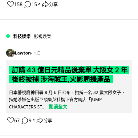
158
15
分享
↗
科技娛樂
影視娛樂
Lawton
1 日
訂購 43 億日元精品後棄單 大阪女 2 年
後終被捕 涉海賊王,火影周邊產品
日本警視廳神田署 8 月 6 日公布，拘捕一名 32 歲大阪女子，
指她涉嫌在出版巨頭集英社旗下官方網店「JUMP
閱讀全文
CHARACTERS ST...
67
9
分享
↗