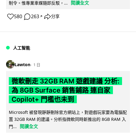
閱讀全文
制令。惟專業車媒隨即反駁，...
580
263
分享
↗
人工智能
Lawton
1 日
微軟刪走 32GB RAM 遊戲建議 分析:
為 8GB Surface 銷售鋪路 連自家
Copilot+ 門檻也未到
Microsoft 被發現靜靜刪除官方網站上，對遊戲玩家要為電腦配
置 32GB RAM 的建議。分析指微軟同時新推出的 8GB RAM 入
閱讀全文
門...