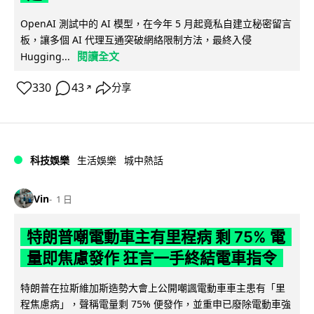
OpenAI 測試中的 AI 模型，在今年 5 月起竟私自建立秘密留言
板，讓多個 AI 代理互通突破網絡限制方法，最終入侵
閱讀全文
Hugging...
330
43
分享
↗
科技娛樂
生活娛樂
城中熱話
Vin
1 日
特朗普嘲電動車主有里程病 剩 75% 電
量即焦慮發作 狂言一手終結電車指令
特朗普在拉斯維加斯造勢大會上公開嘲諷電動車車主患有「里
程焦慮病」，聲稱電量剩 75% 便發作，並重申已廢除電動車強