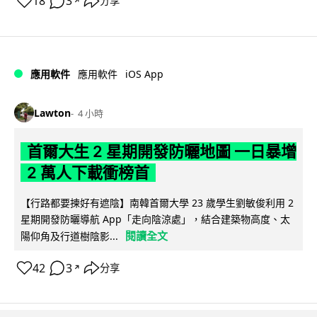
18
3
分享
↗
iOS App
應用軟件
應用軟件
Lawton
4 小時
首爾大生 2 星期開發防曬地圖 一日暴增
2 萬人下載衝榜首
【行路都要揀好有遮陰】南韓首爾大學 23 歲學生劉敏俊利用 2
星期開發防曬導航 App「走向陰涼處」，結合建築物高度、太
閱讀全文
陽仰角及行道樹陰影...
42
3
分享
↗