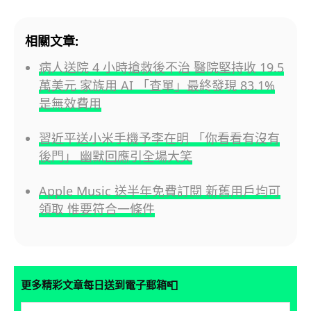
相關文章:
病人送院 4 小時搶救後不治 醫院堅持收 19.5
萬美元 家族用 AI 「查單」最終發現 83.1%
是無效費用
習近平送小米手機予李在明 「你看看有沒有
後門」 幽默回應引全場大笑
Apple Music 送半年免費訂閱 新舊用戶均可
領取 惟要符合一條件
📮
更多精彩文章每日送到電子郵箱