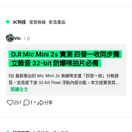
3C科技
家居無線
影音產品
Vin
1 日
DJI Mic Mini 2s 實測 四發一收同步獨
立錄音 32-bit 防爆咪拍片必備
DJI 最新推出的 Mic Mini 2s 無線咪支援「四發一收」分軌錄
音，並首度下放 32-bit Float 浮點內錄功能。本文經實測其...
閱讀全文
251
1
分享
↗