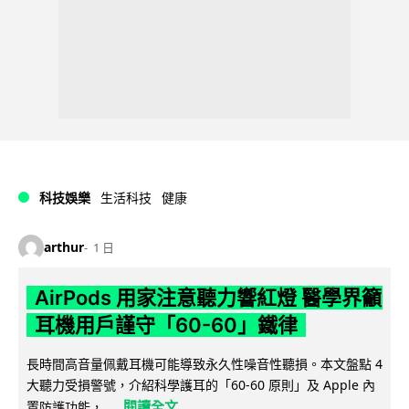
科技娛樂
生活科技
健康
arthur
1 日
AirPods 用家注意聽力響紅燈 醫學界籲
耳機用戶謹守「60-60」鐵律
長時間高音量佩戴耳機可能導致永久性噪音性聽損。本文盤點 4
大聽力受損警號，介紹科學護耳的「60-60 原則」及 Apple 內
閱讀全文
置防護功能，...