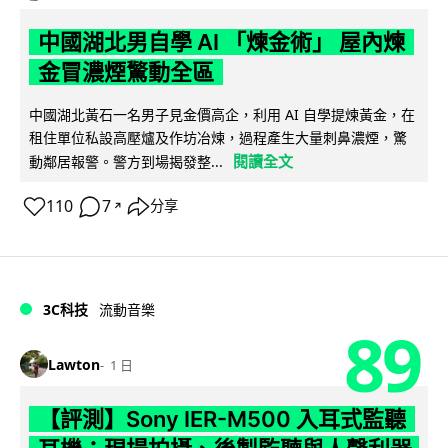
中國湖北男自學 AI 「煉金術」 屋內煉
金冒濃煙驚動全區
中國湖北黃石一名男子見金價高企，利用 AI 自學提煉黃金，在
租住單位私設高壓爐及作坊冶煉，過程產生大量刺鼻濃煙，驚
閱讀全文
動鄰居報警。警方到場揭發整...
110
7
分享
↗
3C科技
流動音樂
89
Lawton
1 日
【評測】Sony IER-M500 入耳式監聽