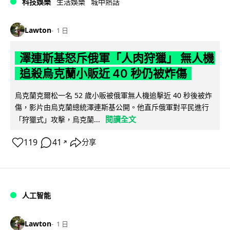
科技娛樂
生活娛樂
城中熱話
Lawton
1 日
澤連斯基怒斥俄軍「人肉狩獵」 無人機
追殺烏克蘭小販近 40 秒仍被炸傷
烏克蘭克爾松一名 52 歲小販被俄軍無人機追擊近 40 秒後被炸
傷，影片由烏克蘭總統澤連斯基公開。他直斥俄軍對平民進行
閱讀全文
「狩獵式」攻擊，烏克蘭...
119
41
分享
↗
人工智能
Lawton
1 日