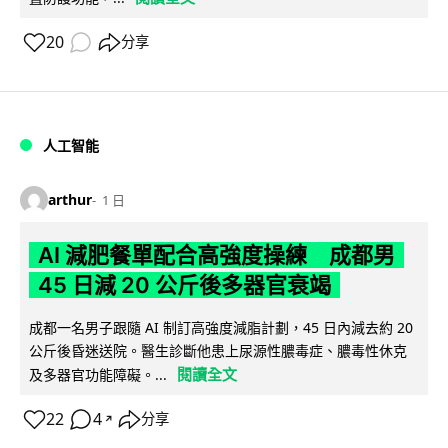
20
分享
人工智能
arthur
1 日
AI 減肥餐單配合高強度操練 成都男
45 日減 20 公斤後多器官衰竭
成都一名男子跟隨 AI 制訂高強度減脂計劃，45 日內減去約 20
公斤後昏迷送院。醫生診斷他患上尿源性膿毒症、膿毒性休克
閱讀全文
及多器官功能障礙。...
22
4
分享
↗