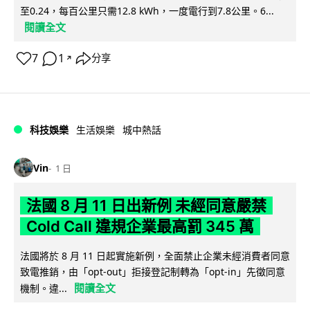
至0.24，每百公里只需12.8 kWh，一度電行到7.8公里。6...
閱讀全文
7
1
分享
↗
科技娛樂
生活娛樂
城中熱話
Vin
1 日
法國 8 月 11 日出新例 未經同意嚴禁
Cold Call 違規企業最高罰 345 萬
法國將於 8 月 11 日起實施新例，全面禁止企業未經消費者同意
致電推銷，由「opt-out」拒接登記制轉為「opt-in」先徵同意
閱讀全文
機制。違...