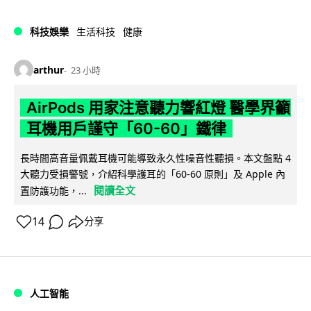
科技娛樂
生活科技
健康
arthur
23 小時
AirPods 用家注意聽力響紅燈 醫學界籲
耳機用戶謹守「60-60」鐵律
長時間高音量佩戴耳機可能導致永久性噪音性聽損。本文盤點 4
大聽力受損警號，介紹科學護耳的「60-60 原則」及 Apple 內
閱讀全文
置防護功能，...
14
分享
人工智能