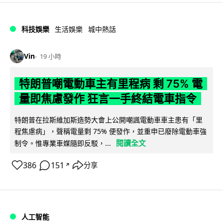
科技娛樂
生活娛樂
城中熱話
Vin
19 小時
特朗普嘲電動車主有里程病 剩 75% 電
量即焦慮發作 狂言一手終結電車指令
特朗普在拉斯維加斯造勢大會上公開嘲諷電動車車主患有「里
程焦慮病」，聲稱電量剩 75% 便發作，並重申已廢除電動車強
閱讀全文
制令。惟專業車媒隨即反駁，...
386
151
分享
↗
人工智能