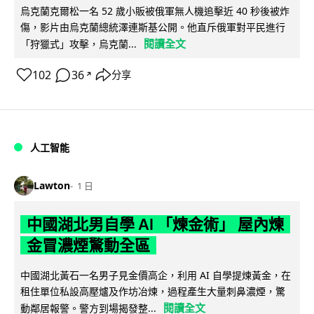
烏克蘭克爾松一名 52 歲小販被俄軍無人機追擊近 40 秒後被炸
傷，影片由烏克蘭總統澤連斯基公開。他直斥俄軍對平民進行
閱讀全文
「狩獵式」攻擊，烏克蘭...
102
36
分享
↗
人工智能
Lawton
1 日
中國湖北男自學 AI 「煉金術」 屋內煉
金冒濃煙驚動全區
中國湖北黃石一名男子見金價高企，利用 AI 自學提煉黃金，在
租住單位私設高壓爐及作坊冶煉，過程產生大量刺鼻濃煙，驚
閱讀全文
動鄰居報警。警方到場揭發整...