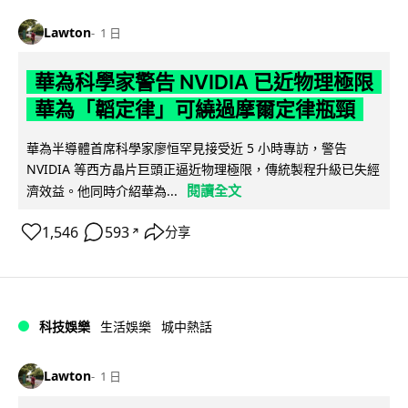
Lawton
1 日
華為科學家警告 NVIDIA 已近物理極限
華為「韜定律」可繞過摩爾定律瓶頸
華為半導體首席科學家廖恒罕見接受近 5 小時專訪，警告
NVIDIA 等西方晶片巨頭正逼近物理極限，傳統製程升級已失經
閱讀全文
濟效益。他同時介紹華為...
1,546
593
分享
↗
科技娛樂
生活娛樂
城中熱話
Lawton
1 日