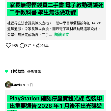
家長無得慳錢買二手書 電子啟動碼鎖死
二手教科書 學生無法做功課
社福界立法會議員陳文宜指，一間中學書單價錢按年加 14.7%
遠超通漲，令家長難以負擔。而且電子教材啟動碼這項設計，
閱讀全文
令學生無法完成功課，二手...
935
371
分享
↗
科技娛樂
遊戲情報
Lawton
1 日
PlayStation 確認停產實體光碟 包裝印
出重要通告 2028 年 1 月後不出光碟遊