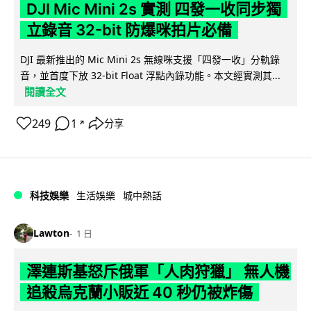
DJI Mic Mini 2s 實測 四發一收同步獨
立錄音 32-bit 防爆咪拍片必備
DJI 最新推出的 Mic Mini 2s 無線咪支援「四發一收」分軌錄
音，並首度下放 32-bit Float 浮點內錄功能。本文經實測其...
閱讀全文
249
1
分享
↗
科技娛樂
生活娛樂
城中熱話
Lawton
1 日
澤連斯基怒斥俄軍「人肉狩獵」 無人機
追殺烏克蘭小販近 40 秒仍被炸傷