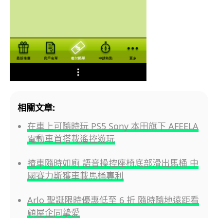
相關文章:
在車上可隨時玩 PS5 Sony 本田旗下 AFEELA
電動車首搭載遙控遊玩
揸車隨時如廁 語音操控座椅底部滑出馬桶 中
國賽力斯獲車載馬桶專利
Arlo 聖誕限時優惠低至 6 折 隨時隨地遠距看
顧屋企同摯愛