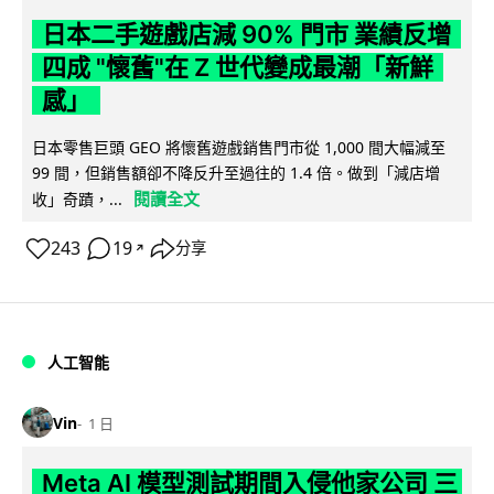
日本二手遊戲店減 90% 門市 業績反增
四成 "懷舊"在 Z 世代變成最潮「新鮮
感」
日本零售巨頭 GEO 將懷舊遊戲銷售門市從 1,000 間大幅減至
99 間，但銷售額卻不降反升至過往的 1.4 倍。做到「減店增
閱讀全文
收」奇蹟，...
243
19
分享
↗
人工智能
Vin
1 日
Meta AI 模型測試期間入侵他家公司 三