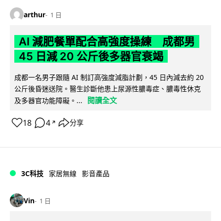
arthur
1 日
AI 減肥餐單配合高強度操練 成都男
45 日減 20 公斤後多器官衰竭
成都一名男子跟隨 AI 制訂高強度減脂計劃，45 日內減去約 20
公斤後昏迷送院。醫生診斷他患上尿源性膿毒症、膿毒性休克
閱讀全文
及多器官功能障礙。...
18
4
分享
↗
3C科技
家居無線
影音產品
Vin
1 日