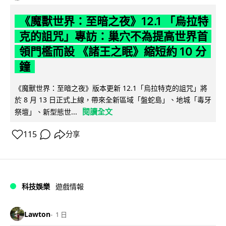
《魔獸世界：至暗之夜》12.1 「烏拉特
克的詛咒」專訪：巢穴不為提高世界首
領門檻而設 《諸王之眠》縮短約 10 分
鐘
《魔獸世界：至暗之夜》版本更新 12.1「烏拉特克的詛咒」將
於 8 月 13 日正式上線，帶來全新區域「盤蛇島」、地城「毒牙
閱讀全文
祭壇」、新型態世...
115
分享
科技娛樂
遊戲情報
Lawton
1 日