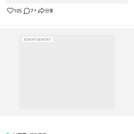
105
7
分享
↗
ADVERTISEMENT