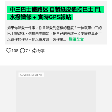
中三巴士鐵路迷 自製紙皮遙控巴士 門,
水撥識郁 + 實時GPS報站
如果你熱愛一件事，你會熱愛到怎樣的程度？一位就讀中三的
巴士鐵路迷，選擇由零開始，把自己的興趣一步步變成真正可
閱讀全文
以運作的作品。他以紙皮親手製作出...
108
7
分享
↗
ADVERTISEMENT