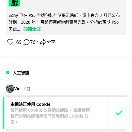
戲
Sony 已在 PS5 主機包裝加貼提示貼紙，重申官方 7 月已公布
計劃：2028 年 1 月起停產新遊戲實體光碟。分析師預期 PS6
閱讀全文
因此...
169
76
分享
↗
人工智能
Vin
1 日
Samsung 展示 Galaxy AI 新方向 未來
本網站正使用 Cookie
我們使用 Cookie 改善網站體驗。 繼續使用
手機毋須輸入文字 轉向 Agent 全自動操
我們的網站即表示您同意我們的
Cookie 政
作
策
。