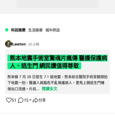
科技娛樂
生活娛樂
城中熱話
Lawton
20 小時
熊本地震手術室驚魂片瘋傳 醫護保護病
人、逃生門 網民讚值得尊敬
熊本縣 7 月 28 日發生 7.1 級地震，熊本綜合醫院手術室鏡頭拍
下地震一刻，醫護人員臨危不亂保護病人，更馬上開逃生門確
閱讀全文
保出口流通。片段...
51
15
分享
↗