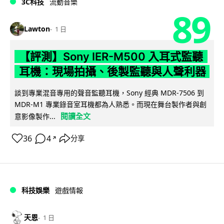
3C科技
流動音樂
89
Lawton
1 日
【評測】Sony IER-M500 入耳式監聽
耳機：現場拍攝、後製監聽與人聲利器
談到專業混音專用的聲音監聽耳機，Sony 經典 MDR-7506 到
MDR-M1 專業錄音室耳機都為人熟悉。而現在舞台製作者與創
閱讀全文
意影像製作...
36
4
分享
↗
科技娛樂
遊戲情報
天恩
1 日