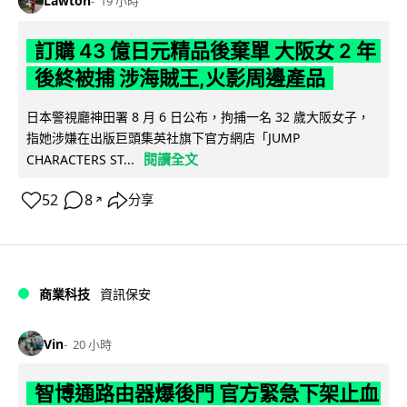
Lawton
19 小時
訂購 43 億日元精品後棄單 大阪女 2 年
後終被捕 涉海賊王,火影周邊產品
日本警視廳神田署 8 月 6 日公布，拘捕一名 32 歲大阪女子，
指她涉嫌在出版巨頭集英社旗下官方網店「JUMP
閱讀全文
CHARACTERS ST...
52
8
分享
↗
商業科技
資訊保安
Vin
20 小時
智博通路由器爆後門 官方緊急下架止血