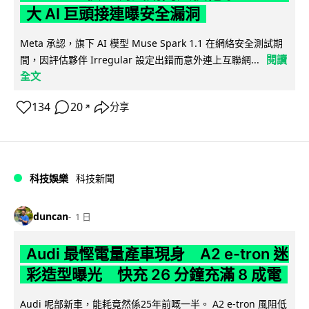
大 AI 巨頭接連曝安全漏洞
Meta 承認，旗下 AI 模型 Muse Spark 1.1 在網絡安全測試期
閱讀
間，因評估夥伴 Irregular 設定出錯而意外連上互聯網...
全文
134
20
分享
↗
科技娛樂
科技新聞
duncan
1 日
Audi 最慳電量產車現身 A2 e-tron 迷
彩造型曝光 快充 26 分鐘充滿 8 成電
Audi 呢部新車，能耗竟然係25年前嘅一半。 A2 e-tron 風阻低