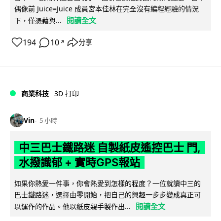
偶像前 Juice=Juice 成員宮本佳林在完全沒有編程經驗的情況
閱讀全文
下，僅憑藉與...
194
10
分享
↗
商業科技
3D 打印
Vin
5 小時
中三巴士鐵路迷 自製紙皮遙控巴士 門,
水撥識郁 + 實時GPS報站
如果你熱愛一件事，你會熱愛到怎樣的程度？一位就讀中三的
巴士鐵路迷，選擇由零開始，把自己的興趣一步步變成真正可
閱讀全文
以運作的作品。他以紙皮親手製作出...