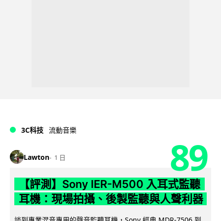
3C科技
流動音樂
89
Lawton
1 日
【評測】Sony IER-M500 入耳式監聽
耳機：現場拍攝、後製監聽與人聲利器
談到專業混音專用的聲音監聽耳機，Sony 經典 MDR-7506 到