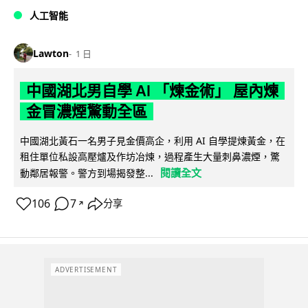
人工智能
Lawton
1 日
中國湖北男自學 AI 「煉金術」 屋內煉
金冒濃煙驚動全區
中國湖北黃石一名男子見金價高企，利用 AI 自學提煉黃金，在
租住單位私設高壓爐及作坊冶煉，過程產生大量刺鼻濃煙，驚
閱讀全文
動鄰居報警。警方到場揭發整...
106
7
分享
↗
ADVERTISEMENT