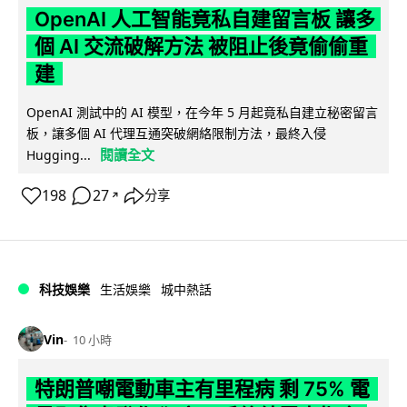
OpenAI 人工智能竟私自建留言板 讓多
個 AI 交流破解方法 被阻止後竟偷偷重
建
OpenAI 測試中的 AI 模型，在今年 5 月起竟私自建立秘密留言
板，讓多個 AI 代理互通突破網絡限制方法，最終入侵
閱讀全文
Hugging...
198
27
分享
↗
科技娛樂
生活娛樂
城中熱話
Vin
10 小時
特朗普嘲電動車主有里程病 剩 75% 電