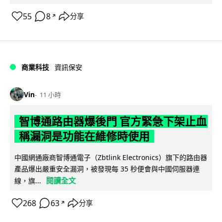
55
8
分享
↗
商業科技
資訊保安
Vin
11 小時
智博通路由器爆後門 官方緊急下架止血
稱漏洞是功能在維修時使用
中國網通廠商智博通電子（Zbtlink Electronics）旗下的路由器
產品爆出嚴重安全漏洞，被發現每 35 秒便會與中國伺服器連
閱讀全文
線，旗...
268
63
分享
↗