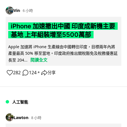
Vin
6 小時
iPhone 加速撤出中國 印度成新機主要
基地 上年組裝增至5500萬部
Apple 加速將 iPhone 生產線由中國轉往印度，目標兩年內將
產量最高 50% 移至當地。印度政府推出關稅豁免及稅務優惠延
閱讀全文
長至 204...
282
124
分享
↗
人工智能
Lawton
8 小時