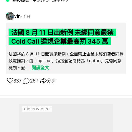
科技娛樂
生活娛樂
城中熱話
Vin
1 日
法國 8 月 11 日出新例 未經同意嚴禁
Cold Call 違規企業最高罰 345 萬
法國將於 8 月 11 日起實施新例，全面禁止企業未經消費者同意
致電推銷，由「opt-out」拒接登記制轉為「opt-in」先徵同意
閱讀全文
機制。違...
337
26
分享
↗
ADVERTISEMENT