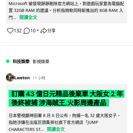
Microsoft 被發現靜靜刪除官方網站上，對遊戲玩家要為電腦配
置 32GB RAM 的建議。分析指微軟同時新推出的 8GB RAM 入
閱讀全文
門...
132
10
分享
↗
科技娛樂
影視娛樂
Lawton
11 小時
訂購 43 億日元精品後棄單 大阪女 2 年
後終被捕 涉海賊王,火影周邊產品
日本警視廳神田署 8 月 6 日公布，拘捕一名 32 歲大阪女子，
指她涉嫌在出版巨頭集英社旗下官方網店「JUMP
閱讀全文
CHARACTERS ST...