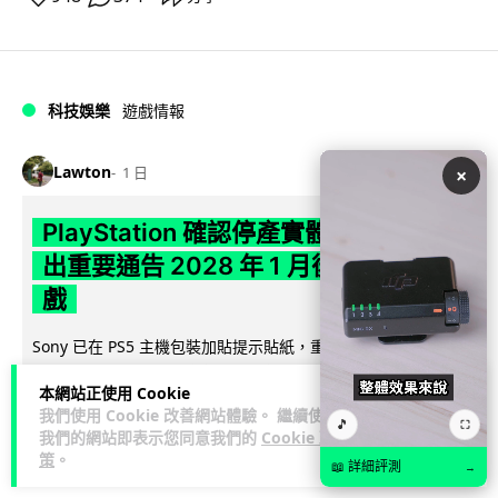
科技娛樂
遊戲情報
Lawton
1 日
×
PlayStation 確認停產實體光碟 包裝印
出重要通告 2028 年 1 月後不出光碟遊
戲
Sony 已在 PS5 主機包裝加貼提示貼紙，重申官方 7 月已公布
計劃：2028 年 1 月起停產新遊戲實體光碟。分析師預期 PS6
本網站正使用 Cookie
閱讀全文
因此...
我們使用 Cookie 改善網站體驗。 繼續使用
🎵
⛶
我們的網站即表示您同意我們的
Cookie 政
172
76
分享
↗
策
。
📖 詳細評測
→