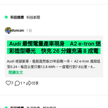
科技娛樂
科技新聞
duncan
1 日
Audi 最慳電量產車現身 A2 e-tron 迷
彩造型曝光 快充 26 分鐘充滿 8 成電
Audi 呢部新車，能耗竟然係25年前嘅一半。 A2 e-tron 風阻低
至0.24，每百公里只需12.8 kWh，一度電行到7.8公里。6...
閱讀全文
7
1
分享
↗