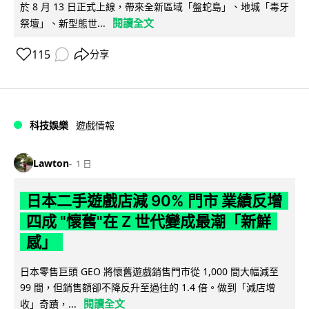
於 8 月 13 日正式上線，帶來全新區域「盤蛇島」、地城「毒牙
閱讀全文
祭壇」、新型態世...
115
分享
科技娛樂
遊戲情報
Lawton
1 日
日本二手遊戲店減 90% 門市 業績反增
四成 "懷舊"在 Z 世代變成最潮「新鮮
感」
日本零售巨頭 GEO 將懷舊遊戲銷售門市從 1,000 間大幅減至
99 間，但銷售額卻不降反升至過往的 1.4 倍。做到「減店增
閱讀全文
收」奇蹟，...