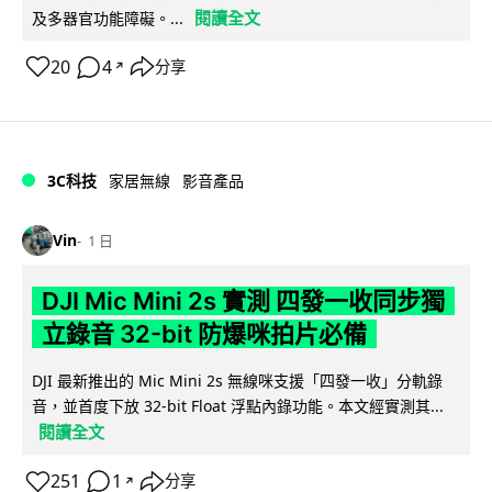
閱讀全文
及多器官功能障礙。...
20
4
分享
↗
3C科技
家居無線
影音產品
Vin
1 日
DJI Mic Mini 2s 實測 四發一收同步獨
立錄音 32-bit 防爆咪拍片必備
DJI 最新推出的 Mic Mini 2s 無線咪支援「四發一收」分軌錄
音，並首度下放 32-bit Float 浮點內錄功能。本文經實測其...
閱讀全文
251
1
分享
↗