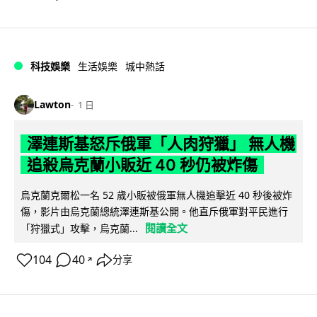
科技娛樂
生活娛樂
城中熱話
Lawton
1 日
澤連斯基怒斥俄軍「人肉狩獵」 無人機
追殺烏克蘭小販近 40 秒仍被炸傷
烏克蘭克爾松一名 52 歲小販被俄軍無人機追擊近 40 秒後被炸
傷，影片由烏克蘭總統澤連斯基公開。他直斥俄軍對平民進行
閱讀全文
「狩獵式」攻擊，烏克蘭...
104
40
分享
↗