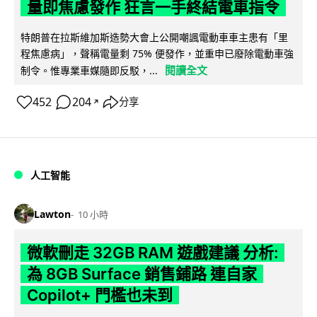
量即焦慮發作 狂言一手終結電車指令
特朗普在拉斯維加斯造勢大會上公開嘲諷電動車車主患有「里
程焦慮病」，聲稱電量剩 75% 便發作，並重申已廢除電動車強
閱讀全文
制令。惟專業車媒隨即反駁，...
452
204
分享
↗
人工智能
Lawton
10 小時
微軟刪走 32GB RAM 遊戲建議 分析:
為 8GB Surface 銷售鋪路 連自家
Copilot+ 門檻也未到