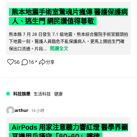
熊本地震手術室驚魂片瘋傳 醫護保護病
人、逃生門 網民讚值得尊敬
熊本縣 7 月 28 日發生 7.1 級地震，熊本綜合醫院手術室鏡頭拍
下地震一刻，醫護人員臨危不亂保護病人，更馬上開逃生門確
閱讀全文
保出口流通。片段...
56
16
分享
↗
科技娛樂
生活科技
健康
arthur
14 小時
AirPods 用家注意聽力響紅燈 醫學界籲
耳機用戶謹守「60-60」鐵律