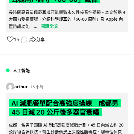
長時間高音量佩戴耳機可能導致永久性噪音性聽損。本文盤點 4
大聽力受損警號，介紹科學護耳的「60-60 原則」及 Apple 內
閱讀全文
置防護功能，...
16
分享
人工智能
arthur
15 小時
AI 減肥餐單配合高強度操練 成都男
45 日減 20 公斤後多器官衰竭
成都一名男子跟隨 AI 制訂高強度減脂計劃，45 日內減去約 20
公斤後昏迷送院。醫生診斷他患上尿源性膿毒症、膿毒性休克