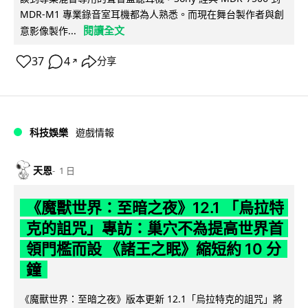
MDR-M1 專業錄音室耳機都為人熟悉。而現在舞台製作者與創
閱讀全文
意影像製作...
37
4
分享
↗
科技娛樂
遊戲情報
天恩
1 日
《魔獸世界：至暗之夜》12.1 「烏拉特
克的詛咒」專訪：巢穴不為提高世界首
領門檻而設 《諸王之眠》縮短約 10 分
鐘
《魔獸世界：至暗之夜》版本更新 12.1「烏拉特克的詛咒」將