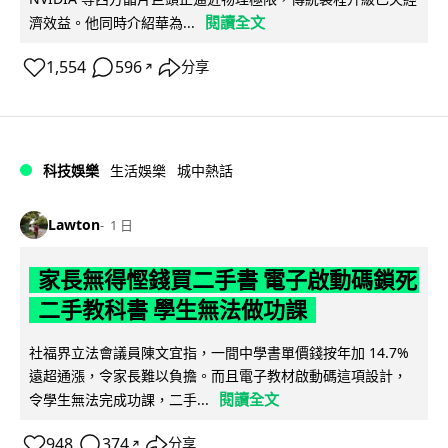
閱讀全文
濟效益。他同時介紹華為...
1,554
596
分享
↗
科技娛樂
生活娛樂
城中熱話
Lawton
1 日
家長無得慳錢買二手書 電子啟動碼鎖死
二手教科書 學生無法做功課
社福界立法會議員陳文宜指，一間中學書單價錢按年加 14.7%
遠超通漲，令家長難以負擔。而且電子教材啟動碼這項設計，
閱讀全文
令學生無法完成功課，二手...
948
374
分享
↗