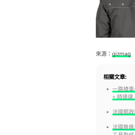
來源：
gizmag
相關文章:
一路揸車
+ 時速達 
法國郵政
法國推進去
工具取代