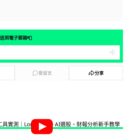
📮
送到電子郵箱
看留言
分享