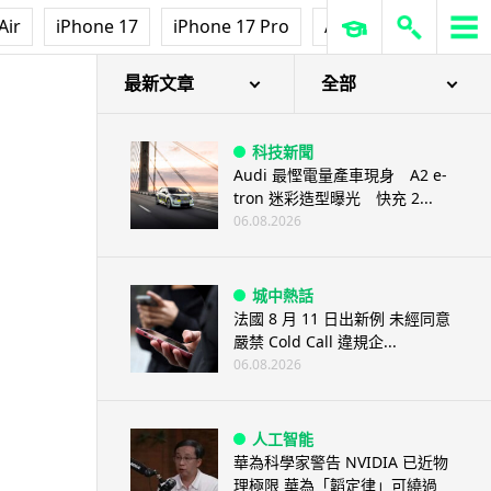
Air
iPhone 17
iPhone 17 Pro
AirPods Pro 3
Ap
最新文章
全部
科技新聞
Audi 最慳電量產車現身 A2 e-
tron 迷彩造型曝光 快充 2...
06.08.2026
城中熱話
法國 8 月 11 日出新例 未經同意
嚴禁 Cold Call 違規企...
06.08.2026
人工智能
華為科學家警告 NVIDIA 已近物
理極限 華為「韜定律」可繞過