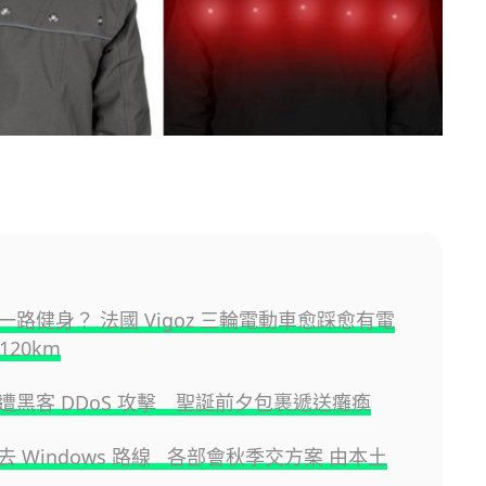
一路健身？ 法國 Vigoz 三輪電動車愈踩愈有電
120km
遭黑客 DDoS 攻擊 聖誕前夕包裹遞送癱瘓
 Windows 路線 各部會秋季交方案 由本土