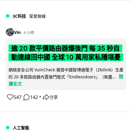
3C科技
家居無線
Vin
4 小時
逾 20 款平價路由器爆後門 每 35 秒自
動連線回中國 全球 10 萬用家私隱堪憂
網絡安全公司 VulnCheck 揭發中國智博通電子（Zbtlink）生產
閱
的 20 多款路由器內置後門程式「Endlessdoors」（無盡...
讀全文
547
142
分享
↗
人工智能