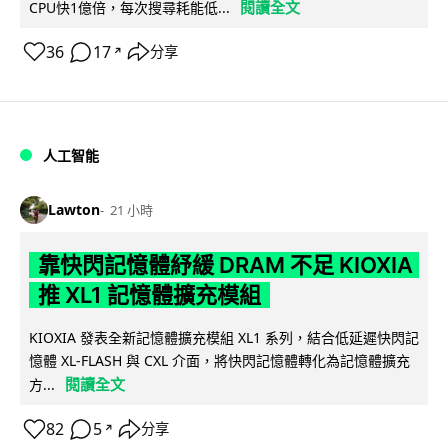
閱讀全文
CPU快1億倍，每次搜尋耗能低...
36
17
分享
↗
人工智能
Lawton
21 小時
靠快閃記憶體紓緩 DRAM 不足 KIOXIA
推 XL1 記憶體擴充模組
KIOXIA 發表全新記憶體擴充模組 XL1 系列，結合低延遲快閃記
憶體 XL-FLASH 與 CXL 介面，將快閃記憶體轉化為記憶體擴充
閱讀全文
方...
82
5
分享
↗