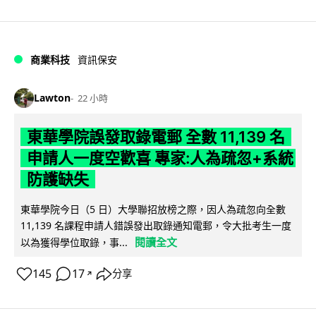
商業科技
資訊保安
Lawton
22 小時
東華學院誤發取錄電郵 全數 11,139 名
申請人一度空歡喜 專家:人為疏忽+系統
防護缺失
東華學院今日（5 日）大學聯招放榜之際，因人為疏忽向全數
11,139 名課程申請人錯誤發出取錄通知電郵，令大批考生一度
閱讀全文
以為獲得學位取錄，事...
145
17
分享
↗