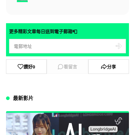
📮
更多精彩文章每日送到電子郵箱
讚好
0
看留言
分享
最新影片