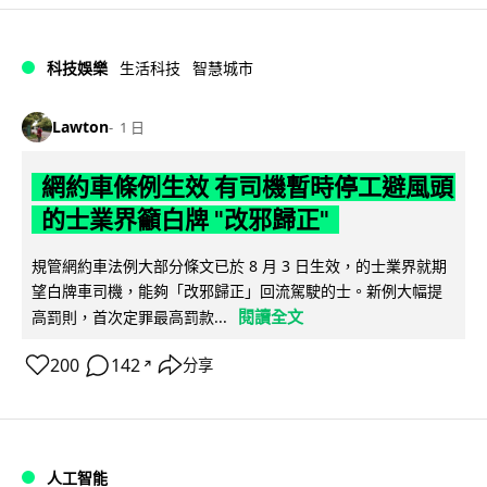
科技娛樂
生活科技
智慧城市
Lawton
1 日
網約車條例生效 有司機暫時停工避風頭
的士業界籲白牌 "改邪歸正"
規管網約車法例大部分條文已於 8 月 3 日生效，的士業界就期
望白牌車司機，能夠「改邪歸正」回流駕駛的士。新例大幅提
閱讀全文
高罰則，首次定罪最高罰款...
200
142
分享
↗
人工智能