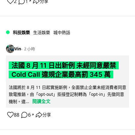
2
1
分享
↗
科技娛樂
生活娛樂
城中熱話
Vin
2 小時
法國 8 月 11 日出新例 未經同意嚴禁
Cold Call 違規企業最高罰 345 萬
法國將於 8 月 11 日起實施新例，全面禁止企業未經消費者同意
致電推銷，由「opt-out」拒接登記制轉為「opt-in」先徵同意
閱讀全文
機制。違...
88
6
分享
↗