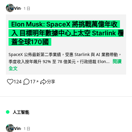
Vin
1 日
Elon Musk: SpaceX 將挑戰萬億年收
入 目標明年數據中心上太空 Starlink 覆
蓋全球170國
SpaceX 公佈最新第二季業績，受惠 Starlink 與 AI 業務帶動，
閱讀
季度收入按年飆升 92% 至 78 億美元。行政總裁 Elon...
全文
124
17
分享
↗
人工智能
Vin
1 日