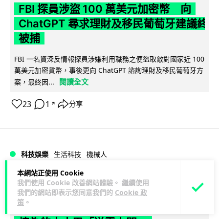
FBI 探員涉盜 100 萬美元加密幣 向
ChatGPT 尋求理財及移民葡萄牙建議終
被捕
FBI 一名資深反情報探員涉嫌利用職務之便盜取敵對國家近 100
萬美元加密貨幣，事後更向 ChatGPT 諮詢理財及移民葡萄牙方
閱讀全文
案，最終因...
23
1
分享
↗
科技娛樂
生活科技
機械人
本網站正使用 Cookie
arthur
1 日
我們使用 Cookie 改善網站體驗。 繼續使用
我們的網站即表示您同意我們的
Cookie 政
策
。
Powerman 移動充電機械人登港 免鋪