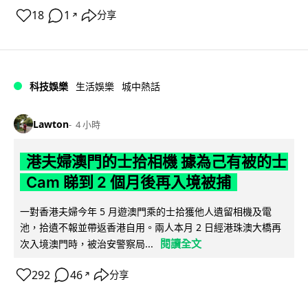
18
1
分享
↗
科技娛樂
生活娛樂
城中熱話
Lawton
4 小時
港夫婦澳門的士拾相機 據為己有被的士
Cam 睇到 2 個月後再入境被捕
一對香港夫婦今年 5 月遊澳門乘的士拾獲他人遺留相機及電
池，拾遺不報並帶返香港自用。兩人本月 2 日經港珠澳大橋再
閱讀全文
次入境澳門時，被治安警察局...
292
46
分享
↗