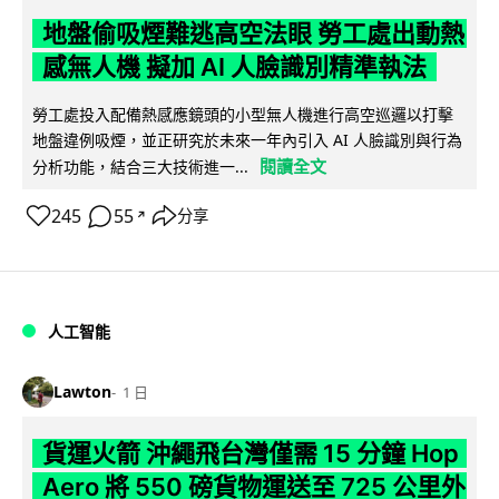
地盤偷吸煙難逃高空法眼 勞工處出動熱
感無人機 擬加 AI 人臉識別精準執法
勞工處投入配備熱感應鏡頭的小型無人機進行高空巡邏以打擊
地盤違例吸煙，並正研究於未來一年內引入 AI 人臉識別與行為
閱讀全文
分析功能，結合三大技術進一...
245
55
分享
↗
人工智能
Lawton
1 日
貨運火箭 沖繩飛台灣僅需 15 分鐘 Hop
Aero 將 550 磅貨物運送至 725 公里外