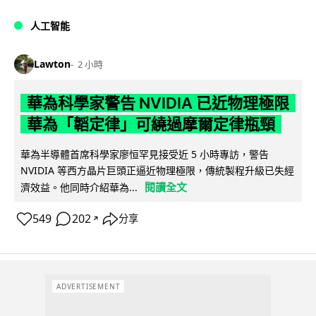
人工智能
Lawton
2 小時
華為科學家警告 NVIDIA 已近物理極限
華為「韜定律」可繞過摩爾定律瓶頸
華為半導體首席科學家廖恒罕見接受近 5 小時專訪，警告
NVIDIA 等西方晶片巨頭正逼近物理極限，傳統製程升級已失經
閱讀全文
濟效益。他同時介紹華為...
549
202
分享
↗
ADVERTISEMENT