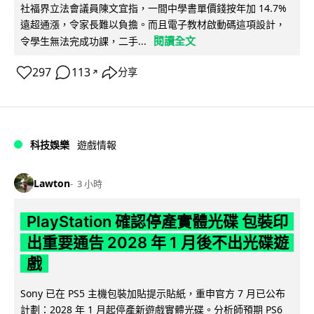
社福界立法會議員陳文宜指，一間中學書單價錢按年加 14.7%
遠超通漲，令家長難以負擔。而且電子教材啟動碼這項設計，
閱讀全文
令學生無法完成功課，二手...
297
113
分享
↗
科技娛樂
遊戲情報
Lawton
3 小時
PlayStation 確認停產實體光碟 包裝印
出重要通告 2028 年 1 月後不出光碟遊
戲
Sony 已在 PS5 主機包裝加貼提示貼紙，重申官方 7 月已公布
計劃：2028 年 1 月起停產新遊戲實體光碟。分析師預期 PS6