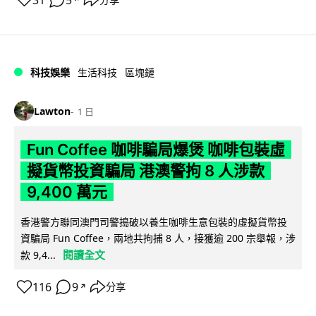
科技娛樂
生活科技
區塊鏈
Lawton
1 日
Fun Coffee 咖啡騙局爆煲 咖啡包裝虛
擬貨幣投資騙局 港澳警拘 8 人涉款
9,400 萬元
香港警方聯同澳門司警搗破以養生咖啡生意包裝的虛擬貨幣投
資騙局 Fun Coffee，兩地共拘捕 8 人，接獲逾 200 宗舉報，涉
閱讀全文
款 9,4...
116
9
分享
↗