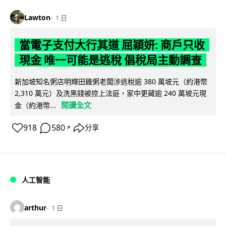
Lawton
1 日
當電子支付大行其道 屈穎妍: 商戶只收
現金 唯一可能是逃稅 倡稅局主動調查
新加坡知名粥店明輝田雞粥老闆涉逃稅逾 380 萬坡元（約港幣
2,310 萬元）及洗黑錢被控上法庭，家中更藏逾 240 萬坡元現
閱讀全文
金（約港幣...
918
580
分享
↗
人工智能
arthur
1 日