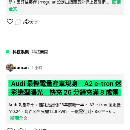
閱讀
間，因評估夥伴 Irregular 設定出錯而意外連上互聯網...
全文
分享
科技娛樂
科技新聞
duncan
1 小時
Audi 最慳電量產車現身 A2 e-tron 迷
彩造型曝光 快充 26 分鐘充滿 8 成電
Audi 呢部新車，能耗竟然係25年前嘅一半。 A2 e-tron 風阻低
至0.24，每百公里只需12.8 kWh，一度電行到7.8公里。6...
閱讀全文