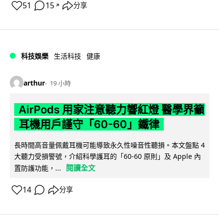
51
15
分享
↗
科技娛樂
生活科技
健康
arthur
19 小時
AirPods 用家注意聽力響紅燈 醫學界籲
耳機用戶謹守「60-60」鐵律
長時間高音量佩戴耳機可能導致永久性噪音性聽損。本文盤點 4
大聽力受損警號，介紹科學護耳的「60-60 原則」及 Apple 內
閱讀全文
置防護功能，...
14
分享