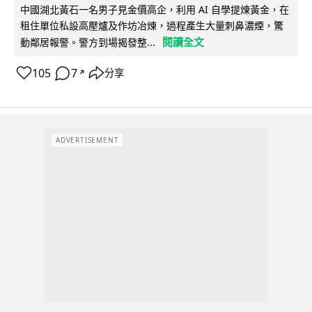
中國湖北黃石一名男子見金價高企，利用 AI 自學提煉黃金，在
租住單位私設高壓爐及作坊冶煉，過程產生大量刺鼻濃煙，驚
閱讀全文
動鄰居報警。警方到場揭發整...
105
7
分享
↗
ADVERTISEMENT