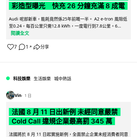
彩造型曝光 快充 26 分鐘充滿 8 成電
Audi 呢部新車，能耗竟然係25年前嘅一半。 A2 e-tron 風阻低
至0.24，每百公里只需12.8 kWh，一度電行到7.8公里。6...
閱讀全文
7
1
分享
↗
科技娛樂
生活娛樂
城中熱話
Vin
1 日
法國 8 月 11 日出新例 未經同意嚴禁
Cold Call 違規企業最高罰 345 萬
法國將於 8 月 11 日起實施新例，全面禁止企業未經消費者同意