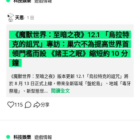
科技娛樂
遊戲情報
天恩
1 日
《魔獸世界：至暗之夜》12.1 「烏拉特
克的詛咒」專訪：巢穴不為提高世界首
領門檻而設 《諸王之眠》縮短約 10 分
鐘
《魔獸世界：至暗之夜》版本更新 12.1「烏拉特克的詛咒」將
於 8 月 13 日正式上線，帶來全新區域「盤蛇島」、地城「毒牙
閱讀全文
祭壇」、新型態世...
115
分享
科技娛樂
遊戲情報