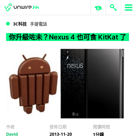
WWDC 2026
GenAI 與雲端科技專區
ERP 與商業 AI
你升級咗未？Nexus 4 也可食 KitKat 了
3C科技
手提電話
你升級咗未？Nexus 4 也可食 KitKat 了
作者
發佈日期
閱讀時間
David
2013-11-20
1分鐘