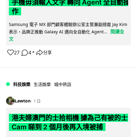
手機毋須輸入文字 轉向 Agent 全自動操
作
Samsung 電子 MX 部門顧客體驗辦公室主管兼副總裁 Jay Kim
閱讀全
表示，品牌正推動 Galaxy AI 邁向全自動化 Agent...
文
27
4
分享
↗
科技娛樂
生活娛樂
城中熱話
Lawton
1 日
港夫婦澳門的士拾相機 據為己有被的士
Cam 睇到 2 個月後再入境被捕