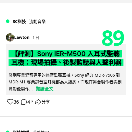
3C科技
流動音樂
89
Lawton
1 日
【評測】Sony IER-M500 入耳式監聽
耳機：現場拍攝、後製監聽與人聲利器
談到專業混音專用的聲音監聽耳機，Sony 經典 MDR-7506 到
MDR-M1 專業錄音室耳機都為人熟悉。而現在舞台製作者與創
閱讀全文
意影像製作...
36
4
分享
↗