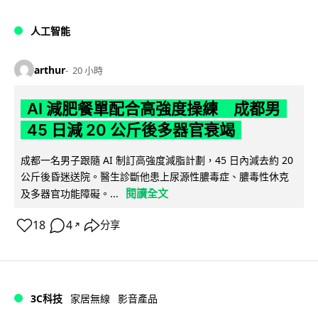
人工智能
arthur
20 小時
AI 減肥餐單配合高強度操練 成都男
45 日減 20 公斤後多器官衰竭
成都一名男子跟隨 AI 制訂高強度減脂計劃，45 日內減去約 20
公斤後昏迷送院。醫生診斷他患上尿源性膿毒症、膿毒性休克
閱讀全文
及多器官功能障礙。...
18
4
分享
↗
3C科技
家居無線
影音產品