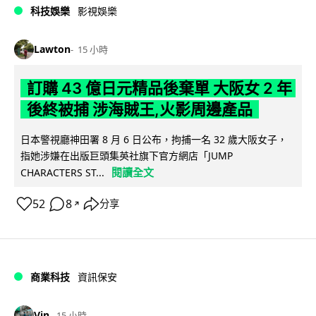
科技娛樂
影視娛樂
Lawton
15 小時
訂購 43 億日元精品後棄單 大阪女 2 年
後終被捕 涉海賊王,火影周邊產品
日本警視廳神田署 8 月 6 日公布，拘捕一名 32 歲大阪女子，
指她涉嫌在出版巨頭集英社旗下官方網店「JUMP
閱讀全文
CHARACTERS ST...
52
8
分享
↗
商業科技
資訊保安
Vin
15 小時