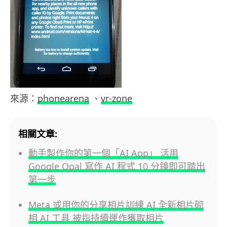
來源：
phonearena
、
vr-zone
相關文章:
動手製作你的第一個「AI App」 活用
Google Opal 寫作 AI 程式 10 分鐘即可踏出
第一步
Meta 或用你的分享相片訓練 AI 全新相片砌
相 AI 工具 被指持續運作獲取相片