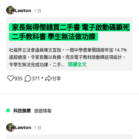
Lawton
1 日
家長無得慳錢買二手書 電子啟動碼鎖死
二手教科書 學生無法做功課
社福界立法會議員陳文宜指，一間中學書單價錢按年加 14.7%
遠超通漲，令家長難以負擔。而且電子教材啟動碼這項設計，
閱讀全文
令學生無法完成功課，二手...
935
371
分享
↗
科技娛樂
遊戲情報
Lawton
1 日