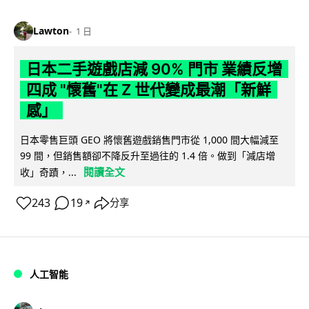
Lawton
1 日
日本二手遊戲店減 90% 門市 業績反增
四成 "懷舊"在 Z 世代變成最潮「新鮮
感」
日本零售巨頭 GEO 將懷舊遊戲銷售門市從 1,000 間大幅減至
99 間，但銷售額卻不降反升至過往的 1.4 倍。做到「減店增
閱讀全文
收」奇蹟，...
243
19
分享
↗
人工智能