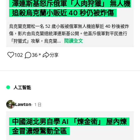
澤連斯基怒斥俄軍「人肉狩獵」 無人機
追殺烏克蘭小販近 40 秒仍被炸傷
烏克蘭克爾松一名 52 歲小販被俄軍無人機追擊近 40 秒後被炸
傷，影片由烏克蘭總統澤連斯基公開。他直斥俄軍對平民進行
閱讀全文
「狩獵式」攻擊，烏克蘭...
102
36
分享
↗
人工智能
Lawton
1 日
中國湖北男自學 AI 「煉金術」 屋內煉
金冒濃煙驚動全區