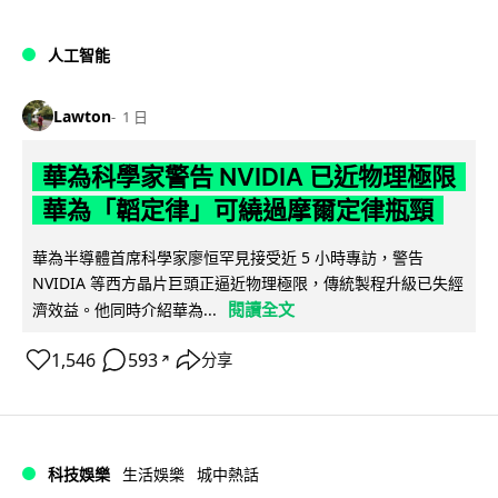
人工智能
Lawton
1 日
華為科學家警告 NVIDIA 已近物理極限
華為「韜定律」可繞過摩爾定律瓶頸
華為半導體首席科學家廖恒罕見接受近 5 小時專訪，警告
NVIDIA 等西方晶片巨頭正逼近物理極限，傳統製程升級已失經
閱讀全文
濟效益。他同時介紹華為...
1,546
593
分享
↗
科技娛樂
生活娛樂
城中熱話