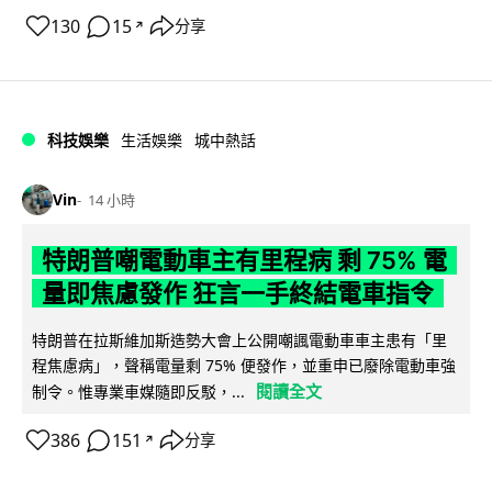
130
15
分享
↗
科技娛樂
生活娛樂
城中熱話
Vin
14 小時
特朗普嘲電動車主有里程病 剩 75% 電
量即焦慮發作 狂言一手終結電車指令
特朗普在拉斯維加斯造勢大會上公開嘲諷電動車車主患有「里
程焦慮病」，聲稱電量剩 75% 便發作，並重申已廢除電動車強
閱讀全文
制令。惟專業車媒隨即反駁，...
386
151
分享
↗