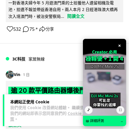
一對香港夫婦今年 5 月遊澳門乘的士拾獲他人遺留相機及電
池，拾遺不報並帶返香港自用。兩人本月 2 日經港珠澳大橋再
閱讀全文
次入境澳門時，被治安警察局...
532
75
分享
↗
×
3C科技
家居無線
Vin
1 日
逾 20 款平價路由器爆後門 每 35 秒自
動連線回中國 全球 10 萬用家私隱堪憂
本網站正使用 Cookie
我們使用 Cookie 改善網站體驗。 繼續使用
🎵
⛶
網絡安全公司 VulnCheck 揭發中國智博通電子（Zbtlink）生產
我們的網站即表示您同意我們的
Cookie 政
閱
的 20 多款路由器內置後門程式「Endlessdoors」（無盡...
策
。
📖 詳細評測
→
讀全文