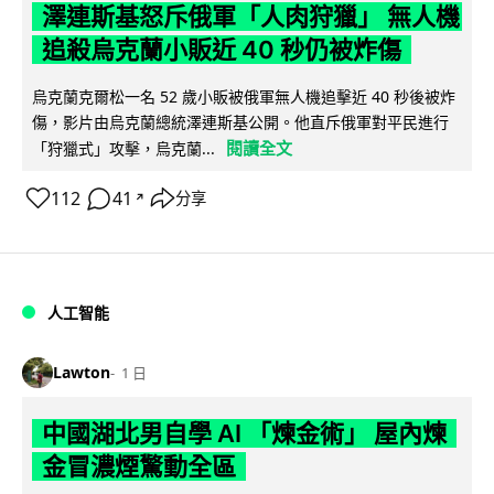
澤連斯基怒斥俄軍「人肉狩獵」 無人機
追殺烏克蘭小販近 40 秒仍被炸傷
烏克蘭克爾松一名 52 歲小販被俄軍無人機追擊近 40 秒後被炸
傷，影片由烏克蘭總統澤連斯基公開。他直斥俄軍對平民進行
閱讀全文
「狩獵式」攻擊，烏克蘭...
112
41
分享
↗
人工智能
Lawton
1 日
中國湖北男自學 AI 「煉金術」 屋內煉
金冒濃煙驚動全區