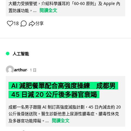
大聽力受損警號，介紹科學護耳的「60-60 原則」及 Apple 內
閱讀全文
置防護功能，...
18
分享
人工智能
arthur
1 日
AI 減肥餐單配合高強度操練 成都男
45 日減 20 公斤後多器官衰竭
成都一名男子跟隨 AI 制訂高強度減脂計劃，45 日內減去約 20
公斤後昏迷送院。醫生診斷他患上尿源性膿毒症、膿毒性休克
閱讀全文
及多器官功能障礙。...