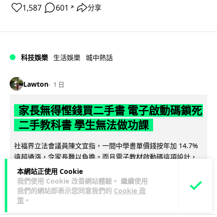
1,587
601
分享
↗
科技娛樂
生活娛樂
城中熱話
Lawton
1 日
家長無得慳錢買二手書 電子啟動碼鎖死
二手教科書 學生無法做功課
社福界立法會議員陳文宜指，一間中學書單價錢按年加 14.7%
遠超通漲，令家長難以負擔。而且電子教材啟動碼這項設計，
閱讀全文
令學生無法完成功課，二手...
本網站正使用 Cookie
我們使用 Cookie 改善網站體驗。 繼續使用
975
378
分享
我們的網站即表示您同意我們的
Cookie 政
↗
策
。