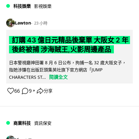
科技娛樂
影視娛樂
Lawton
23 小時
訂購 43 億日元精品後棄單 大阪女 2 年
後終被捕 涉海賊王,火影周邊產品
日本警視廳神田署 8 月 6 日公布，拘捕一名 32 歲大阪女子，
指她涉嫌在出版巨頭集英社旗下官方網店「JUMP
閱讀全文
CHARACTERS ST...
66
9
分享
↗
商業科技
資訊保安