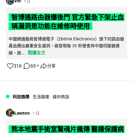
Vin
1 日
智博通路由器爆後門 官方緊急下架止血
稱漏洞是功能在維修時使用
中國網通廠商智博通電子（Zbtlink Electronics）旗下的路由器
產品爆出嚴重安全漏洞，被發現每 35 秒便會與中國伺服器連
閱讀全文
線，旗...
316
69
分享
↗
科技娛樂
生活娛樂
城中熱話
Lawton
1 日
熊本地震手術室驚魂片瘋傳 醫護保護病