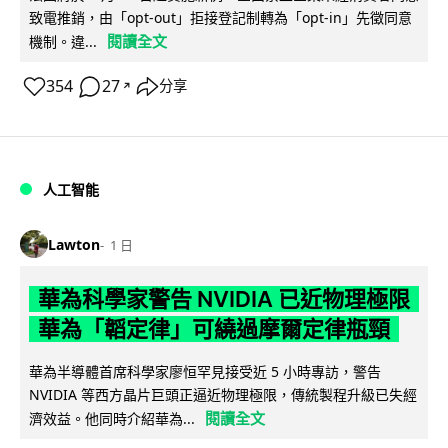
致電推銷，由「opt-out」拒接登記制轉為「opt-in」先徵同意
閱讀全文
機制。違...
354
27
分享
↗
人工智能
Lawton
1 日
華為科學家警告 NVIDIA 已近物理極限
華為「韜定律」可繞過摩爾定律瓶頸
華為半導體首席科學家廖恒罕見接受近 5 小時專訪，警告
NVIDIA 等西方晶片巨頭正逼近物理極限，傳統製程升級已失經
閱讀全文
濟效益。他同時介紹華為...