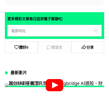
📮
更多精彩文章每日送到電子郵箱
讚好
0
看留言
分享
最新影片