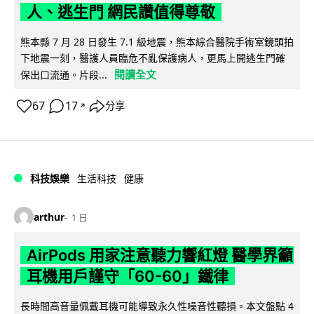
人、逃生門 網民讚值得尊敬
熊本縣 7 月 28 日發生 7.1 級地震，熊本綜合醫院手術室鏡頭拍
下地震一刻，醫護人員臨危不亂保護病人，更馬上開逃生門確
閱讀全文
保出口流通。片段...
67
17
分享
↗
科技娛樂
生活科技
健康
arthur
1 日
AirPods 用家注意聽力響紅燈 醫學界籲
耳機用戶謹守「60-60」鐵律
長時間高音量佩戴耳機可能導致永久性噪音性聽損。本文盤點 4