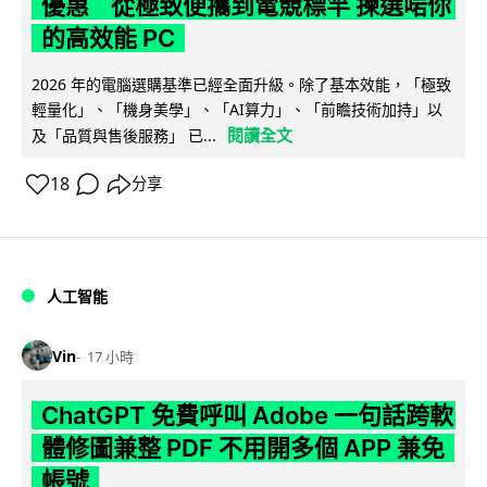
優惠 從極致便攜到電競標竿 揀選啱你
的高效能 PC
2026 年的電腦選購基準已經全面升級。除了基本效能，「極致
輕量化」、「機身美學」、「AI算力」、「前瞻技術加持」以
閱讀全文
及「品質與售後服務」 已...
18
分享
人工智能
Vin
17 小時
ChatGPT 免費呼叫 Adobe 一句話跨軟
體修圖兼整 PDF 不用開多個 APP 兼免
帳號