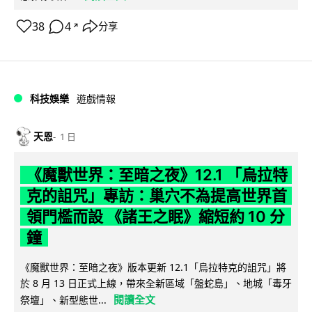
38
4
分享
↗
科技娛樂
遊戲情報
天恩
1 日
《魔獸世界：至暗之夜》12.1 「烏拉特
克的詛咒」專訪：巢穴不為提高世界首
領門檻而設 《諸王之眠》縮短約 10 分
鐘
《魔獸世界：至暗之夜》版本更新 12.1「烏拉特克的詛咒」將
於 8 月 13 日正式上線，帶來全新區域「盤蛇島」、地城「毒牙
閱讀全文
祭壇」、新型態世...