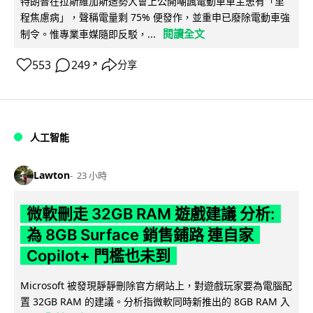
特朗普在拉斯維加斯造勢大會上公開嘲諷電動車車主患有「里
程焦慮病」，聲稱電量剩 75% 便發作，並重申已廢除電動車強
閱讀全文
制令。惟專業車媒隨即反駁，...
553
249
分享
↗
人工智能
Lawton
23 小時
微軟刪走 32GB RAM 遊戲建議 分析:
為 8GB Surface 銷售鋪路 連自家
Copilot+ 門檻也未到
Microsoft 被發現靜靜刪除官方網站上，對遊戲玩家要為電腦配
置 32GB RAM 的建議。分析指微軟同時新推出的 8GB RAM 入