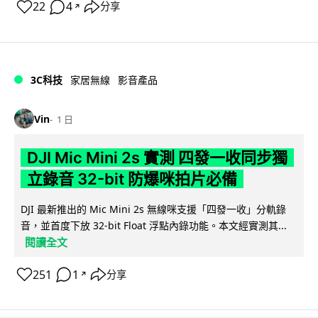
22
4
分享
↗
3C科技
家居無線
影音產品
Vin
1 日
DJI Mic Mini 2s 實測 四發一收同步獨
立錄音 32-bit 防爆咪拍片必備
DJI 最新推出的 Mic Mini 2s 無線咪支援「四發一收」分軌錄
音，並首度下放 32-bit Float 浮點內錄功能。本文經實測其...
閱讀全文
251
1
分享
↗