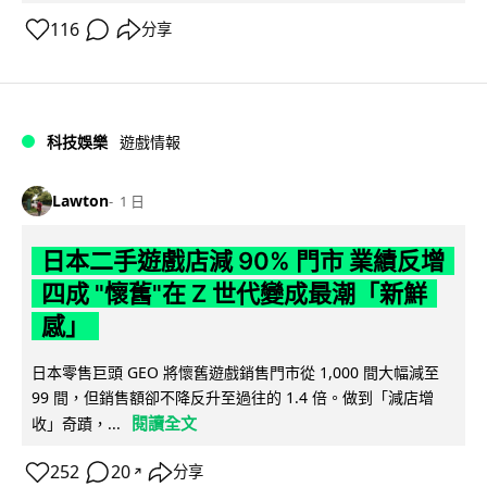
116
分享
科技娛樂
遊戲情報
Lawton
1 日
日本二手遊戲店減 90% 門市 業績反增
四成 "懷舊"在 Z 世代變成最潮「新鮮
感」
日本零售巨頭 GEO 將懷舊遊戲銷售門市從 1,000 間大幅減至
99 間，但銷售額卻不降反升至過往的 1.4 倍。做到「減店增
閱讀全文
收」奇蹟，...
252
20
分享
↗