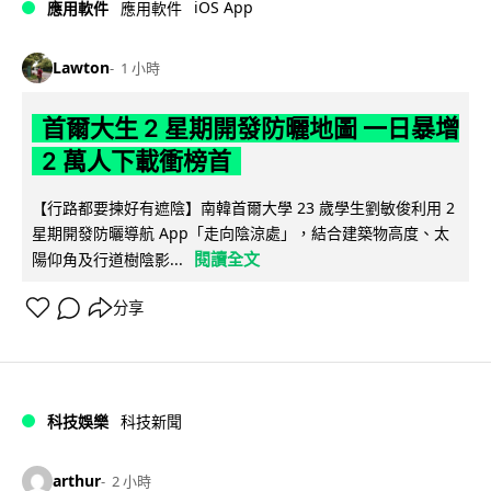
iOS App
應用軟件
應用軟件
Lawton
1 小時
首爾大生 2 星期開發防曬地圖 一日暴增
2 萬人下載衝榜首
【行路都要揀好有遮陰】南韓首爾大學 23 歲學生劉敏俊利用 2
星期開發防曬導航 App「走向陰涼處」，結合建築物高度、太
閱讀全文
陽仰角及行道樹陰影...
分享
科技娛樂
科技新聞
arthur
2 小時