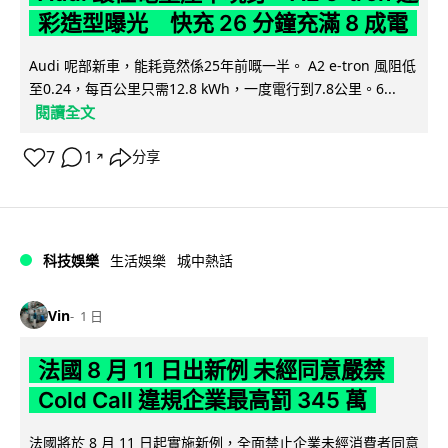
彩造型曝光 快充 26 分鐘充滿 8 成電
Audi 呢部新車，能耗竟然係25年前嘅一半。 A2 e-tron 風阻低
至0.24，每百公里只需12.8 kWh，一度電行到7.8公里。6...
閱讀全文
7
1
分享
↗
科技娛樂
生活娛樂
城中熱話
Vin
1 日
法國 8 月 11 日出新例 未經同意嚴禁
Cold Call 違規企業最高罰 345 萬
法國將於 8 月 11 日起實施新例，全面禁止企業未經消費者同意