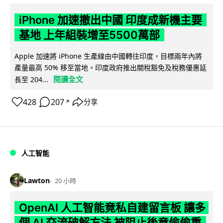
iPhone 加速撤出中國 印度成新機主要
基地 上年組裝增至5500萬部
Apple 加速將 iPhone 生產線由中國轉往印度，目標兩年內將
產量最高 50% 移至當地。印度政府推出關稅豁免及稅務優惠延
閱讀全文
長至 204...
428
207
分享
↗
人工智能
Lawton
20 小時
OpenAI 人工智能竟私自建留言板 讓多
個 AI 交流破解方法 被阻止後竟偷偷重