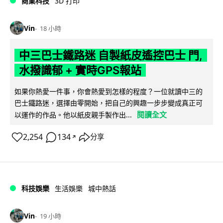
商業科技
3D 打印
Vin
18 小時
中三巴士鐵路迷 自製紙皮遙控巴士 門,
水撥識郁 + 實時GPS報站
如果你熱愛一件事，你會熱愛到怎樣的程度？一位就讀中三的
巴士鐵路迷，選擇由零開始，把自己的興趣一步步變成真正可
閱讀全文
以運作的作品。他以紙皮親手製作出...
2,254
134
分享
↗
科技娛樂
生活娛樂
城中熱話
Vin
19 小時