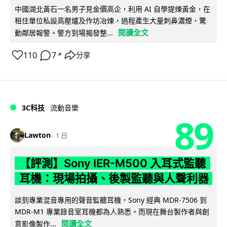
中國湖北黃石一名男子見金價高企，利用 AI 自學提煉黃金，在
租住單位私設高壓爐及作坊冶煉，過程產生大量刺鼻濃煙，驚
閱讀全文
動鄰居報警。警方到場揭發整...
110
7
分享
↗
3C科技
流動音樂
89
Lawton
1 日
【評測】Sony IER-M500 入耳式監聽
耳機：現場拍攝、後製監聽與人聲利器
談到專業混音專用的聲音監聽耳機，Sony 經典 MDR-7506 到
MDR-M1 專業錄音室耳機都為人熟悉。而現在舞台製作者與創
閱讀全文
意影像製作...