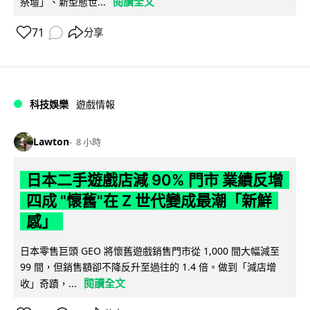
閱讀全文
祭壇」、新型態世...
71
分享
科技娛樂
遊戲情報
Lawton
8 小時
日本二手遊戲店減 90% 門市 業績反增
四成 "懷舊"在 Z 世代變成最潮「新鮮
感」
日本零售巨頭 GEO 將懷舊遊戲銷售門市從 1,000 間大幅減至
99 間，但銷售額卻不降反升至過往的 1.4 倍。做到「減店增
閱讀全文
收」奇蹟，...