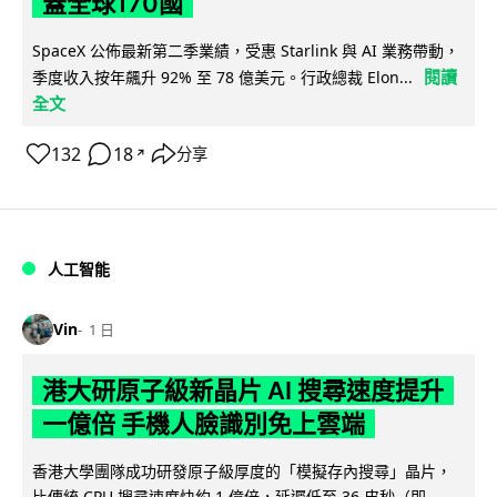
蓋全球170國
SpaceX 公佈最新第二季業績，受惠 Starlink 與 AI 業務帶動，
閱讀
季度收入按年飆升 92% 至 78 億美元。行政總裁 Elon...
全文
132
18
分享
↗
人工智能
Vin
1 日
港大研原子級新晶片 AI 搜尋速度提升
一億倍 手機人臉識別免上雲端
香港大學團隊成功研發原子級厚度的「模擬存內搜尋」晶片，
比傳統 CPU 搜尋速度快約 1 億倍，延遲低至 36 皮秒（即