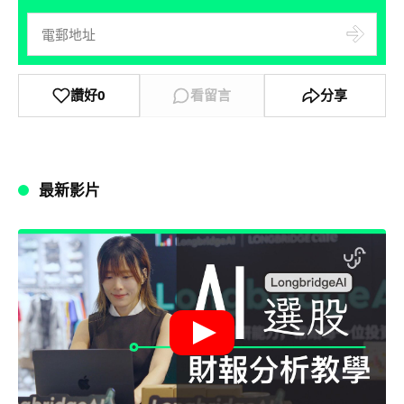
讚好
0
看留言
分享
最新影片