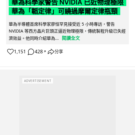
華為科學家警告 NVIDIA 已近物理極限
華為「韜定律」可繞過摩爾定律瓶頸
華為半導體首席科學家廖恒罕見接受近 5 小時專訪，警告
NVIDIA 等西方晶片巨頭正逼近物理極限，傳統製程升級已失經
閱讀全文
濟效益。他同時介紹華為...
1,151
428
分享
↗
ADVERTISEMENT