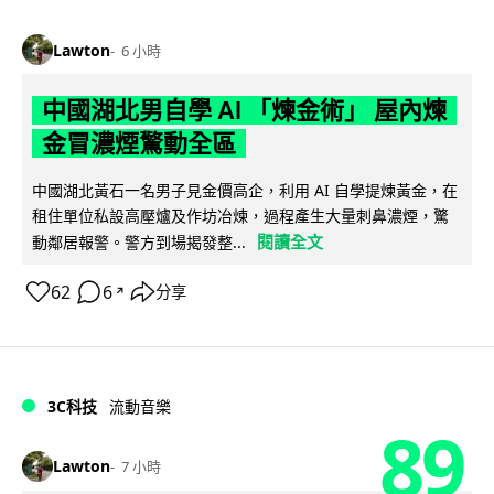
Lawton
6 小時
中國湖北男自學 AI 「煉金術」 屋內煉
金冒濃煙驚動全區
中國湖北黃石一名男子見金價高企，利用 AI 自學提煉黃金，在
租住單位私設高壓爐及作坊冶煉，過程產生大量刺鼻濃煙，驚
閱讀全文
動鄰居報警。警方到場揭發整...
62
6
分享
↗
3C科技
流動音樂
89
Lawton
7 小時