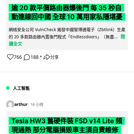
逾 20 款平價路由器爆後門 每 35 秒自
動連線回中國 全球 10 萬用家私隱堪憂
網絡安全公司 VulnCheck 揭發中國智博通電子（Zbtlink）生產
閱
的 20 多款路由器內置後門程式「Endlessdoors」（無盡...
讀全文
766
188
分享
↗
人工智能
arthur
16 小時
Tesla HW3 舊硬件裝 FSD v14 Lite 頻
現過熱 部分電腦損毀車主須自費維修