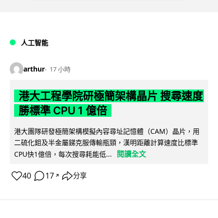
人工智能
arthur
17 小時
港大工程學院研極簡架構晶片 搜尋速度
勝標準 CPU 1 億倍
港大團隊研發極簡架構模擬內容尋址記憶體（CAM）晶片，用
二硫化鉬及半金屬銻克服傳輸瓶頸，漢明距離計算速度比標準
閱讀全文
CPU快1億倍，每次搜尋耗能低...
40
17
分享
↗