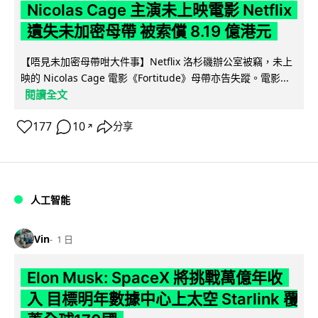
Nicolas Cage 主演未上映電影 Netflix
遺失未加密母帶 被索償 8.19 億港元
【唔見未加密母帶咁大件事】Netflix 洛杉磯辦公室被竊，未上
映的 Nicolas Cage 電影《Fortitude》母帶亦告失蹤。電影...
閱讀全文
177
10
分享
↗
人工智能
Vin
1 日
Elon Musk: SpaceX 將挑戰萬億年收
入 目標明年數據中心上太空 Starlink 覆