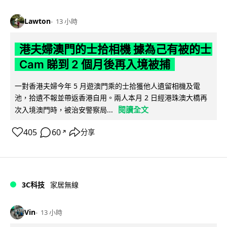
Lawton
13 小時
港夫婦澳門的士拾相機 據為己有被的士
Cam 睇到 2 個月後再入境被捕
一對香港夫婦今年 5 月遊澳門乘的士拾獲他人遺留相機及電
池，拾遺不報並帶返香港自用。兩人本月 2 日經港珠澳大橋再
閱讀全文
次入境澳門時，被治安警察局...
405
60
分享
↗
3C科技
家居無線
Vin
13 小時