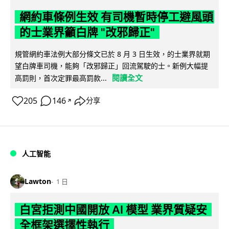
網約車條例生效 有司機暫時停工避風頭
的士業界籲白牌 "改邪歸正"
規管網約車法例大部分條文已於 8 月 3 日生效，的士業界就期
望白牌車司機，能夠「改邪歸正」回流駕駛的士。新例大幅提
閱讀全文
高罰則，首次定罪最高罰款...
205
146
分享
↗
人工智能
Lawton
1 日
白宮拒測中國開放 AI 模型 業界質疑安
全框架選擇性執行