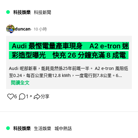
科技娛樂
科技新聞
duncan
10 小時
Audi 最慳電量產車現身 A2 e-tron 迷
彩造型曝光 快充 26 分鐘充滿 8 成電
Audi 呢部新車，能耗竟然係25年前嘅一半。 A2 e-tron 風阻低
至0.24，每百公里只需12.8 kWh，一度電行到7.8公里。6...
閱讀全文
6
1
分享
↗
科技娛樂
生活娛樂
城中熱話