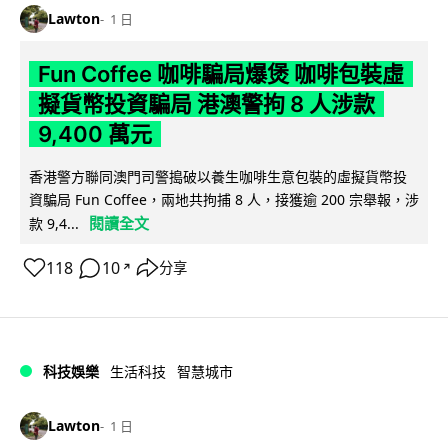
Lawton
1 日
Fun Coffee 咖啡騙局爆煲 咖啡包裝虛
擬貨幣投資騙局 港澳警拘 8 人涉款
9,400 萬元
香港警方聯同澳門司警搗破以養生咖啡生意包裝的虛擬貨幣投
資騙局 Fun Coffee，兩地共拘捕 8 人，接獲逾 200 宗舉報，涉
閱讀全文
款 9,4...
118
10
分享
↗
科技娛樂
生活科技
智慧城市
Lawton
1 日