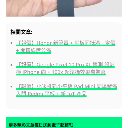
相關文章:
【報價】Honor 新筆電 + 平板同抵港 定價
+ 開售詳情公佈
【報價】Google Pixel 10 Pro XL 速測 設計
極 iPhone 向 + 100x 超遠攝效果有驚喜
【報價】小米推新小平板 Pad Mini 同場發佈
入門 Redmi 平板 + 新 IoT 產品
📮
更多精彩文章每日送到電子郵箱