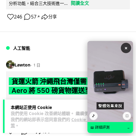
閱讀全文
分析功能，結合三大技術進一...
246
57
分享
↗
×
人工智能
Lawton
1 日
貨運火箭 沖繩飛台灣僅需 15 分鐘 Hop
Aero 將 550 磅貨物運送至 725 公里外
【真正用火箭送貨】美國初創 Hop Aero 公開自動駕駛貨運火
本網站正使用 Cookie
箭，聲稱可在 15 分鐘內將 250 公斤物資投送 750 公里外，並
我們使用 Cookie 改善網站體驗。 繼續使用
🎵
⛶
閱讀全文
以沖繩...
我們的網站即表示您同意我們的
Cookie 政
策
。
📖 詳細評測
→
55
6
分享
↗