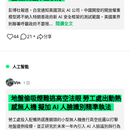
彭博社報道，白宮通知美國頂尖 AI 公司，中國開發的開放權重
模型將不納入特朗普政府新 AI 安全框架的測試範圍。美國業界
閱讀全文
則聯署呼籲政府不要限...
44
21
分享
↗
人工智能
Vin
1 日
地盤偷吸煙難逃高空法眼 勞工處出動熱
感無人機 擬加 AI 人臉識別精準執法
勞工處投入配備熱感應鏡頭的小型無人機進行高空巡邏以打擊
地盤違例吸煙，並正研究於未來一年內引入 AI 人臉識別與行為