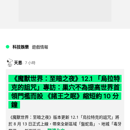
科技娛樂
遊戲情報
天恩
7 小時
《魔獸世界：至暗之夜》12.1 「烏拉特
克的詛咒」專訪：巢穴不為提高世界首
領門檻而設 《諸王之眠》縮短約 10 分
鐘
《魔獸世界：至暗之夜》版本更新 12.1「烏拉特克的詛咒」將
於 8 月 13 日正式上線，帶來全新區域「盤蛇島」、地城「毒牙