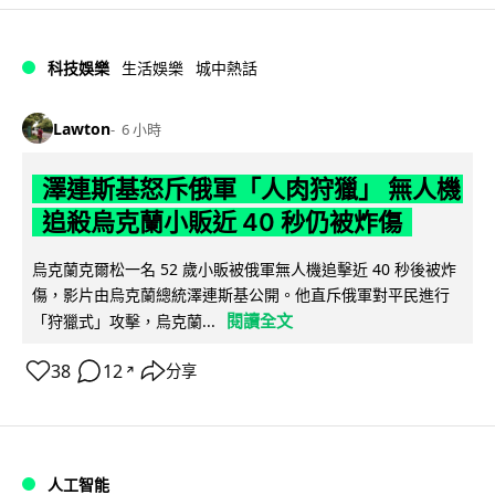
科技娛樂
生活娛樂
城中熱話
Lawton
6 小時
澤連斯基怒斥俄軍「人肉狩獵」 無人機
追殺烏克蘭小販近 40 秒仍被炸傷
烏克蘭克爾松一名 52 歲小販被俄軍無人機追擊近 40 秒後被炸
傷，影片由烏克蘭總統澤連斯基公開。他直斥俄軍對平民進行
閱讀全文
「狩獵式」攻擊，烏克蘭...
38
12
分享
↗
人工智能