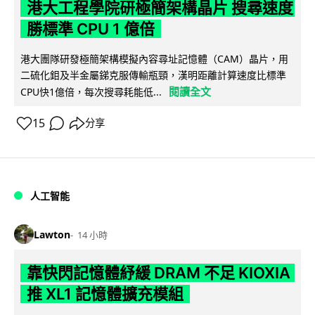
港大工程學院研極簡架構晶片 搜尋速度
勝標準 CPU 1 億倍
港大團隊研發極簡架構模擬內容尋址記憶體（CAM）晶片，用
二硫化鉬及半金屬銻克服傳輸瓶頸，漢明距離計算速度比標準
閱讀全文
CPU快1億倍，每次搜尋耗能低...
15
分享
人工智能
Lawton
14 小時
靠快閃記憶體紓緩 DRAM 不足 KIOXIA
推 XL1 記憶體擴充模組