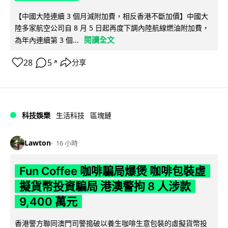
【中國大陸連續 3 個月減附加費，相反香港不斷加價】中國大
陸多家航空公司自 8 月 5 日起再度下調內陸航線燃油附加費，
閱讀全文
為年內連續第 3 個...
28
5
分享
↗
科技娛樂
生活科技
區塊鏈
Lawton
16 小時
Fun Coffee 咖啡騙局爆煲 咖啡包裝虛
擬貨幣投資騙局 港澳警拘 8 人涉款
9,400 萬元
香港警方聯同澳門司警搗破以養生咖啡生意包裝的虛擬貨幣投