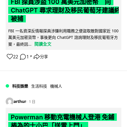
FBI 探員涉盜 100 萬美元加密幣 向
ChatGPT 尋求理財及移民葡萄牙建議終
被捕
FBI 一名資深反情報探員涉嫌利用職務之便盜取敵對國家近 100
萬美元加密貨幣，事後更向 ChatGPT 諮詢理財及移民葡萄牙方
閱讀全文
案，最終因...
22
1
分享
↗
科技娛樂
生活科技
機械人
arthur
1 日
Powerman 移動充電機械人登港 免鋪
樁為的士小巴「送電上門」