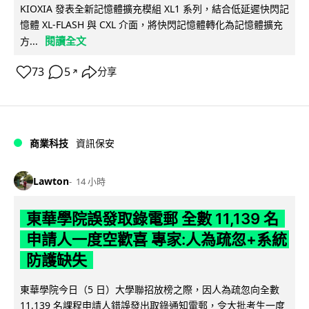
KIOXIA 發表全新記憶體擴充模組 XL1 系列，結合低延遲快閃記
憶體 XL-FLASH 與 CXL 介面，將快閃記憶體轉化為記憶體擴充
閱讀全文
方...
73
5
分享
↗
商業科技
資訊保安
Lawton
14 小時
東華學院誤發取錄電郵 全數 11,139 名
申請人一度空歡喜 專家:人為疏忽+系統
防護缺失
東華學院今日（5 日）大學聯招放榜之際，因人為疏忽向全數
11,139 名課程申請人錯誤發出取錄通知電郵，令大批考生一度