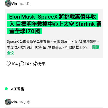
Vin
16 小時
Elon Musk: SpaceX 將挑戰萬億年收
入 目標明年數據中心上太空 Starlink 覆
蓋全球170國
SpaceX 公佈最新第二季業績，受惠 Starlink 與 AI 業務帶動，
閱讀
季度收入按年飆升 92% 至 78 億美元。行政總裁 Elon...
全文
104
14
分享
↗
人工智能
Vin
16 小時