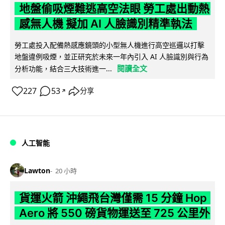
地盤偷吸煙難逃高空法眼 勞工處出動熱
感無人機 擬加 AI 人臉識別精準執法
勞工處投入配備熱感應鏡頭的小型無人機進行高空巡邏以打擊
地盤違例吸煙，並正研究於未來一年內引入 AI 人臉識別與行為
閱讀全文
分析功能，結合三大技術進一...
227
53
分享
↗
人工智能
Lawton
20 小時
貨運火箭 沖繩飛台灣僅需 15 分鐘 Hop
Aero 將 550 磅貨物運送至 725 公里外