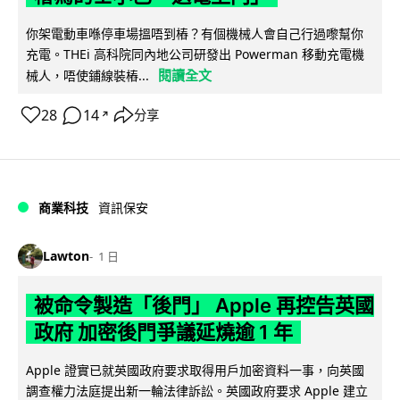
你架電動車喺停車場搵唔到樁？有個機械人會自己行過嚟幫你
充電。THEi 高科院同內地公司研發出 Powerman 移動充電機
閱讀全文
械人，唔使鋪線裝樁...
28
14
分享
↗
商業科技
資訊保安
Lawton
1 日
被命令製造「後門」 Apple 再控告英國
政府 加密後門爭議延燒逾 1 年
Apple 證實已就英國政府要求取得用戶加密資料一事，向英國
調查權力法庭提出新一輪法律訴訟。英國政府要求 Apple 建立