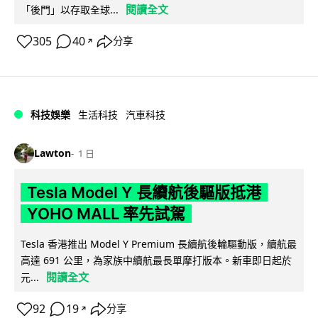
閱讀全文
「後門」以存取全球...
305
40
分享
↗
科技娛樂
生活科技
汽車科技
Lawton
1 日
Tesla Model Y 長續航後驅版抵港
YOHO MALL 率先試駕
Tesla 香港推出 Model Y Premium 長續航後輪驅動版，續航最
高達 691 公里，為家族中續航最長單摩打版本。新車即日起於
閱讀全文
元...
92
19
分享
↗