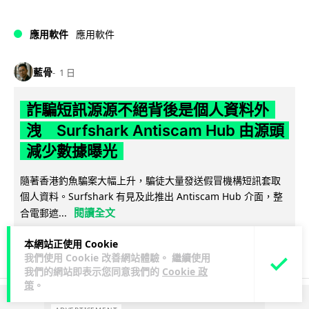
應用軟件
應用軟件
藍骨
1 日
詐騙短訊源源不絕背後是個人資料外
洩 Surfshark Antiscam Hub 由源頭
減少數據曝光
隨著香港釣魚騙案大幅上升，騙徒大量發送假冒機構短訊套取
個人資料。Surfshark 有見及此推出 Antiscam Hub 介面，整
閱讀全文
合電郵遮...
12
分享
本網站正使用 Cookie
我們使用 Cookie 改善網站體驗。 繼續使用
我們的網站即表示您同意我們的
Cookie 政
策
。