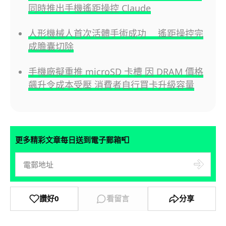
同時推出手機遙距操控 Claude
人形機械人首次活體手術成功 遙距操控完
成膽囊切除
手機廠擬重推 microSD 卡槽 因 DRAM 價格
飆升令成本受壓 消費者自行買卡升級容量
📮
更多精彩文章每日送到電子郵箱
讚好
0
看留言
分享