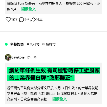
資騙局 Fun Coffee，兩地共拘捕 8 人，接獲逾 200 宗舉報，涉
閱讀全文
款 9,4...
107
9
分享
↗
科技娛樂
生活科技
智慧城市
Lawton
17 小時
網約車條例生效 有司機暫時停工避風頭
的士業界籲白牌 "改邪歸正"
規管網約車法例大部分條文已於 8 月 3 日生效，的士業界就期
望白牌車司機，能夠「改邪歸正」回流駕駛的士。新例大幅提
閱讀全文
高罰則，首次定罪最高罰款...