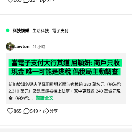
科技娛樂
生活科技
電子支付
Lawton
21 小時
當電子支付大行其道 屈穎妍: 商戶只收
現金 唯一可能是逃稅 倡稅局主動調查
新加坡知名粥店明輝田雞粥老闆涉逃稅逾 380 萬坡元（約港幣
2,310 萬元）及洗黑錢被控上法庭，家中更藏逾 240 萬坡元現
閱讀全文
金（約港幣...
865
549
分享
↗