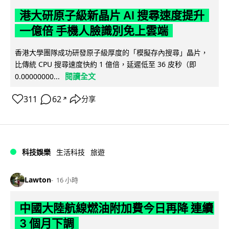
港大研原子級新晶片 AI 搜尋速度提升
一億倍 手機人臉識別免上雲端
香港大學團隊成功研發原子級厚度的「模擬存內搜尋」晶片，
比傳統 CPU 搜尋速度快約 1 億倍，延遲低至 36 皮秒（即
閱讀全文
0.00000000...
311
62
分享
↗
科技娛樂
生活科技
旅遊
Lawton
16 小時
中國大陸航線燃油附加費今日再降 連續
3 個月下調