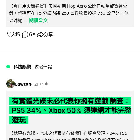
【真正用火箭送貨】美國初創 Hop Aero 公開自動駕駛貨運火
箭，聲稱可在 15 分鐘內將 250 公斤物資投送 750 公里外，並
閱讀全文
以沖繩...
45
6
分享
↗
科技娛樂
遊戲情報
Lawton
21 小時
有實體光碟未必代表你擁有遊戲 調查：
PS5 34%、Xbox 50% 須連網才能完整
遊玩
【就算有光碟，也未必代表擁有遊戲】有調查發現，34% PS5