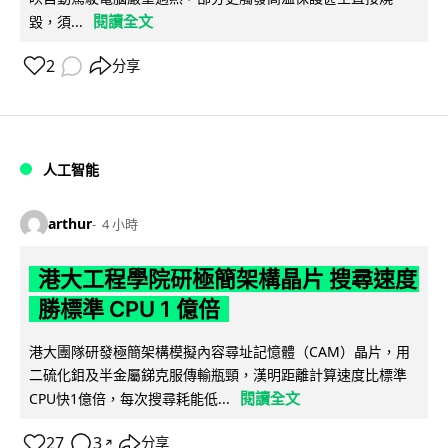
閱讀全文
毀，須...
2
分享
人工智能
arthur
4 小時
港大工程學院研極簡架構晶片 搜尋速度
勝標準 CPU 1 億倍
港大團隊研發極簡架構模擬內容尋址記憶體（CAM）晶片，用
二硫化鉬及半金屬銻克服傳輸瓶頸，漢明距離計算速度比標準
閱讀全文
CPU快1億倍，每次搜尋耗能低...
27
3
分享
↗