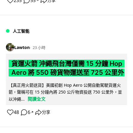
235
55
分享
↗
人工智能
Lawton
23 小時
貨運火箭 沖繩飛台灣僅需 15 分鐘 Hop
Aero 將 550 磅貨物運送至 725 公里外
【真正用火箭送貨】美國初創 Hop Aero 公開自動駕駛貨運火
箭，聲稱可在 15 分鐘內將 250 公斤物資投送 750 公里外，並
閱讀全文
以沖繩...
48
6
分享
↗