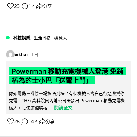
23
1
分享
↗
科技娛樂
生活科技
機械人
arthur
1 日
Powerman 移動充電機械人登港 免鋪
樁為的士小巴「送電上門」
你架電動車喺停車場搵唔到樁？有個機械人會自己行過嚟幫你
充電。THEi 高科院同內地公司研發出 Powerman 移動充電機
閱讀全文
械人，唔使鋪線裝樁...
28
14
分享
↗