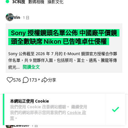
3C科技
數碼相機
攝影文化
Vin
1 日
Sony 授權鏡頭名單公佈 中國廠平價鏡
頭全數缺席 Nikon 已告唯卓仕侵權
Sony 公佈截至 2026 年 7 月的 E-Mount 鏡頭官方授權合作夥
伴名單，共 9 間夥伴入圍，包括蔡司、富士、適馬、騰龍等傳
閱讀全文
統光...
576
173
分享
↗
本網站正使用 Cookie
我們使用 Cookie 改善網站體驗。 繼續使用
科技娛樂
生活科技
健康
我們的網站即表示您同意我們的
Cookie 政
策
。
Lawton
1 日