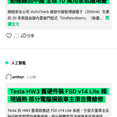
動連線回中國 全球 10 萬用家私隱堪憂
網絡安全公司 VulnCheck 揭發中國智博通電子（Zbtlink）生產
閱
的 20 多款路由器內置後門程式「Endlessdoors」（無盡...
讀全文
分享
人工智能
arthur
3 小時
Tesla HW3 舊硬件裝 FSD v14 Lite 頻
現過熱 部分電腦損毀車主須自費維修
Tesla 向 HW3 舊車款推送 FSD v14 Lite 系統，引發大量車主反
映自動駕駛電腦嚴重過熱，部分更觸發高溫保護甚至直接燒