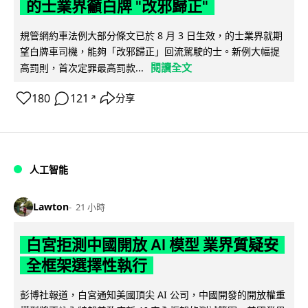
的士業界籲白牌 "改邪歸正"
規管網約車法例大部分條文已於 8 月 3 日生效，的士業界就期
望白牌車司機，能夠「改邪歸正」回流駕駛的士。新例大幅提
閱讀全文
高罰則，首次定罪最高罰款...
180
121
分享
↗
人工智能
Lawton
21 小時
白宮拒測中國開放 AI 模型 業界質疑安
全框架選擇性執行
彭博社報道，白宮通知美國頂尖 AI 公司，中國開發的開放權重