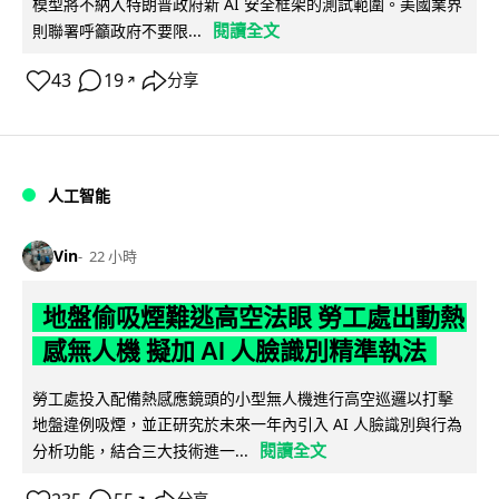
模型將不納入特朗普政府新 AI 安全框架的測試範圍。美國業界
閱讀全文
則聯署呼籲政府不要限...
43
19
分享
↗
人工智能
Vin
22 小時
地盤偷吸煙難逃高空法眼 勞工處出動熱
感無人機 擬加 AI 人臉識別精準執法
勞工處投入配備熱感應鏡頭的小型無人機進行高空巡邏以打擊
地盤違例吸煙，並正研究於未來一年內引入 AI 人臉識別與行為
閱讀全文
分析功能，結合三大技術進一...