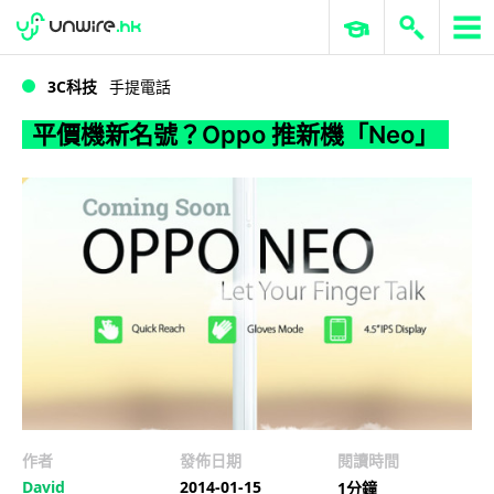
WWDC 2026
GenAI 與雲端科技專區
ERP 與商業 AI
平價機新名號？Oppo 推新機「Neo」
3C科技
手提電話
平價機新名號？Oppo 推新機「Neo」
作者
發佈日期
閱讀時間
David
2014-01-15
1分鐘