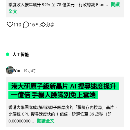
閱讀
季度收入按年飆升 92% 至 78 億美元。行政總裁 Elon...
全文
110
16
分享
↗
人工智能
Vin
19 小時
港大研原子級新晶片 AI 搜尋速度提升
一億倍 手機人臉識別免上雲端
香港大學團隊成功研發原子級厚度的「模擬存內搜尋」晶片，
比傳統 CPU 搜尋速度快約 1 億倍，延遲低至 36 皮秒（即
閱讀全文
0.00000000...