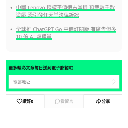
中國 Lenovo 授權平價復古掌機 預載數千款
遊戲 恐引發任天堂法律訴訟
全球推 ChatGPT Go 平價訂閱版 有廣告但多
10 倍 AI 處理量
📮
更多精彩文章每日送到電子郵箱
讚好
0
看留言
分享