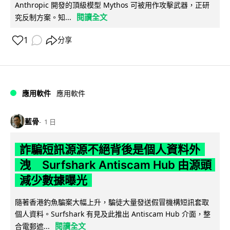
Anthropic 開發的頂級模型 Mythos 可被用作攻擊武器，正研
閱讀全文
究反制方案。知...
1
分享
應用軟件
應用軟件
藍骨
1 日
詐騙短訊源源不絕背後是個人資料外
洩 Surfshark Antiscam Hub 由源頭
減少數據曝光
隨著香港釣魚騙案大幅上升，騙徒大量發送假冒機構短訊套取
個人資料。Surfshark 有見及此推出 Antiscam Hub 介面，整
閱讀全文
合電郵遮...