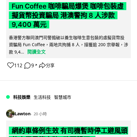
Fun Coffee 咖啡騙局爆煲 咖啡包裝虛
擬貨幣投資騙局 港澳警拘 8 人涉款
9,400 萬元
香港警方聯同澳門司警搗破以養生咖啡生意包裝的虛擬貨幣投
資騙局 Fun Coffee，兩地共拘捕 8 人，接獲逾 200 宗舉報，涉
閱讀全文
款 9,4...
112
9
分享
↗
科技娛樂
生活科技
智慧城市
Lawton
20 小時
網約車條例生效 有司機暫時停工避風頭