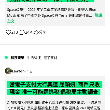
SpaceX 舉行 2026 年第二季度業績電話會議，創辦人 Elon
閱讀
Musk 稱除了中國之外 SpaceX 與 Tesla 是地球硬件實...
全文
213
24
分享
↗
科技娛樂
生活科技
電子支付
Lawton
1 日
當電子支付大行其道 屈穎妍: 商戶只收
現金 唯一可能是逃稅 倡稅局主動調查
新加坡知名粥店明輝田雞粥老闆涉逃稅逾 380 萬坡元（約港幣
2,310 萬元）及洗黑錢被控上法庭，家中更藏逾 240 萬坡元現