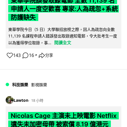
東華學院誤發取錄電郵 全數 11,139 名
申請人一度空歡喜 專家:人為疏忽+系統
防護缺失
東華學院今日（5 日）大學聯招放榜之際，因人為疏忽向全數
11,139 名課程申請人錯誤發出取錄通知電郵，令大批考生一度
閱讀全文
以為獲得學位取錄，事...
143
16
分享
↗
科技娛樂
影視娛樂
Lawton
18 小時
Nicolas Cage 主演未上映電影 Netflix
遺失未加密母帶 被索償 8.19 億港元