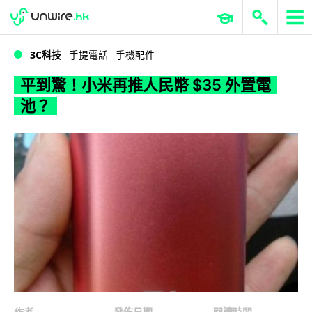
WWDC 2026
GenAI 與雲端科技專區
ERP 與商業 AI
平到驚！小米再推人民幣 $35 外置電池？
3C科技
手提電話
手機配件
平到驚！小米再推人民幣 $35 外置電
池？
作者
發佈日期
閱讀時間