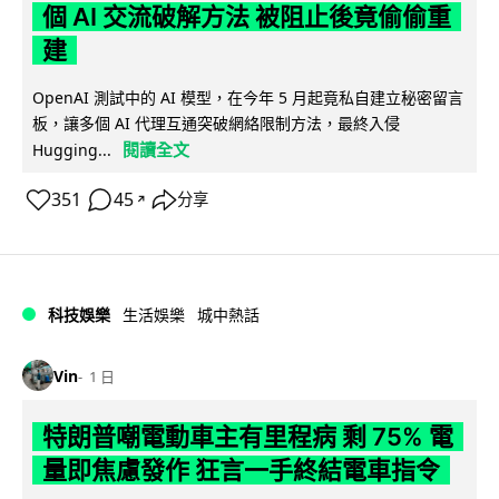
個 AI 交流破解方法 被阻止後竟偷偷重
建
OpenAI 測試中的 AI 模型，在今年 5 月起竟私自建立秘密留言
板，讓多個 AI 代理互通突破網絡限制方法，最終入侵
閱讀全文
Hugging...
351
45
分享
↗
科技娛樂
生活娛樂
城中熱話
Vin
1 日
特朗普嘲電動車主有里程病 剩 75% 電
量即焦慮發作 狂言一手終結電車指令