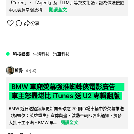
「Token」、「Agent」及「LLM」等英文術語，認為做法侵蝕
閱讀全文
中文表意空間及科...
分享
科技娛樂
生活科技
汽車科技
藍骨
4 小時
BMW 車廂熒幕強推蜘蛛俠電影廣告
車主怒轟堪比 iTunes 送 U2 專輯翻版
BMW 近日透過無線更新向全球逾 70 個市場車輛中控熒幕推送
《蜘蛛俠：英雄重生》宣傳動畫，啟動車輛即彈出通知，觸發
閱讀全文
大批車主不滿。BMW 早...