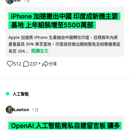
Vin
1 日
iPhone 加速撤出中國 印度成新機主要
基地 上年組裝增至5500萬部
Apple 加速將 iPhone 生產線由中國轉往印度，目標兩年內將
產量最高 50% 移至當地。印度政府推出關稅豁免及稅務優惠延
閱讀全文
長至 204...
512
237
分享
↗
人工智能
Lawton
1 日
OpenAI 人工智能竟私自建留言板 讓多