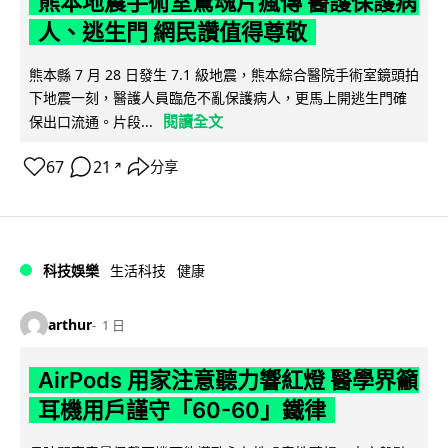
熊本地震手術室驚魂片瘋傳 醫護保護病
人、逃生門 網民讚值得尊敬
熊本縣 7 月 28 日發生 7.1 級地震，熊本綜合醫院手術室鏡頭拍
下地震一刻，醫護人員臨危不亂保護病人，更馬上開逃生門確
閱讀全文
保出口流通。片段...
67
21
分享
↗
科技娛樂
生活科技
健康
arthur
1 日
AirPods 用家注意聽力響紅燈 醫學界籲
耳機用戶謹守「60-60」鐵律