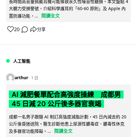
長時間高音量佩戴耳機可能導致永久性噪音性聽損。本文盤點 4
大聽力受損警號，介紹科學護耳的「60-60 原則」及 Apple 內
閱讀全文
置防護功能，...
20
分享
人工智能
arthur
1 日
AI 減肥餐單配合高強度操練 成都男
45 日減 20 公斤後多器官衰竭
成都一名男子跟隨 AI 制訂高強度減脂計劃，45 日內減去約 20
公斤後昏迷送院。醫生診斷他患上尿源性膿毒症、膿毒性休克
閱讀全文
及多器官功能障礙。...