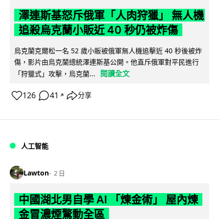
澤連斯基怒斥俄軍「人肉狩獵」 無人機
追殺烏克蘭小販近 40 秒仍被炸傷
烏克蘭克爾松一名 52 歲小販被俄軍無人機追擊近 40 秒後被炸
傷，影片由烏克蘭總統澤連斯基公開。他直斥俄軍對平民進行
閱讀全文
「狩獵式」攻擊，烏克蘭...
126
41
分享
↗
人工智能
Lawton
2 日
中國湖北男自學 AI 「煉金術」 屋內煉
金冒濃煙驚動全區