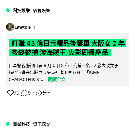
科技娛樂
影視娛樂
Lawton
1 日
訂購 43 億日元精品後棄單 大阪女 2 年
後終被捕 涉海賊王,火影周邊產品
日本警視廳神田署 8 月 6 日公布，拘捕一名 32 歲大阪女子，
指她涉嫌在出版巨頭集英社旗下官方網店「JUMP
閱讀全文
CHARACTERS ST...
75
9
分享
↗
商業科技
資訊保安