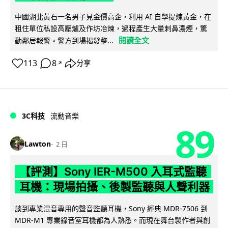
中國湖北黃石一名男子見金價高企，利用 AI 自學提煉黃金，在
租住單位私設高壓爐及作坊冶煉，過程產生大量刺鼻濃煙，驚
閱讀全文
動鄰居報警。警方到場揭發整...
113
8
分享
↗
3C科技
流動音樂
89
Lawton
2 日
【評測】Sony IER-M500 入耳式監聽
耳機：現場拍攝、後製監聽與人聲利器
談到專業混音專用的聲音監聽耳機，Sony 經典 MDR-7506 到
MDR-M1 專業錄音室耳機都為人熟悉。而現在舞台製作者與創