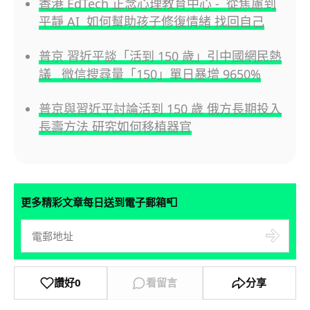
香港 EdTech 正念心理教育中心 - 從焦慮到
平靜 AI 如何幫助孩子修復情緒 找回自己
普京 習近平談「活到 150 歲」引中國網民熱
議 微信搜尋量「150」單日暴增 9650%
普京與習近平討論活到 150 歲 俄方長期投入
長壽方法 研究如何移植器官
📮
更多精彩文章每日送到電子郵箱
讚好
0
看留言
分享