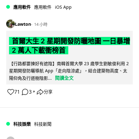
iOS App
應用軟件
應用軟件
Lawton
14 小時
首爾大生 2 星期開發防曬地圖 一日暴增
2 萬人下載衝榜首
【行路都要揀好有遮陰】南韓首爾大學 23 歲學生劉敏俊利用 2
星期開發防曬導航 App「走向陰涼處」，結合建築物高度、太
閱讀全文
陽仰角及行道樹陰影...
71
3
分享
↗
科技娛樂
科技新聞