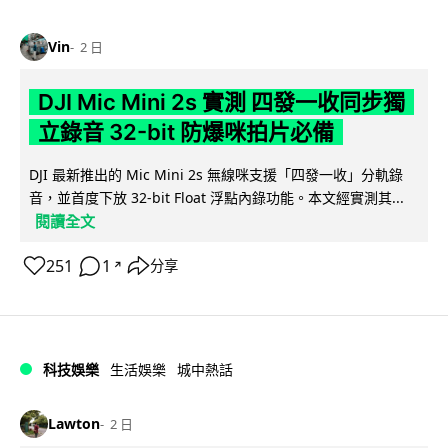
Vin
2 日
DJI Mic Mini 2s 實測 四發一收同步獨
立錄音 32-bit 防爆咪拍片必備
DJI 最新推出的 Mic Mini 2s 無線咪支援「四發一收」分軌錄
音，並首度下放 32-bit Float 浮點內錄功能。本文經實測其...
閱讀全文
251
1
分享
↗
科技娛樂
生活娛樂
城中熱話
Lawton
2 日