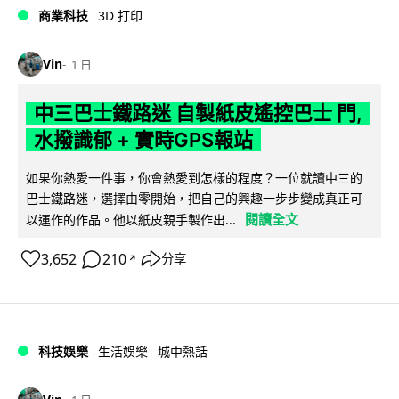
商業科技
3D 打印
Vin
1 日
中三巴士鐵路迷 自製紙皮遙控巴士 門,
水撥識郁 + 實時GPS報站
如果你熱愛一件事，你會熱愛到怎樣的程度？一位就讀中三的
巴士鐵路迷，選擇由零開始，把自己的興趣一步步變成真正可
閱讀全文
以運作的作品。他以紙皮親手製作出...
3,652
210
分享
↗
科技娛樂
生活娛樂
城中熱話