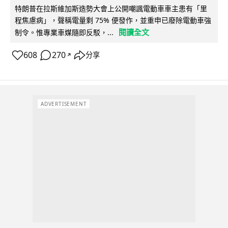
特朗普在拉斯維加斯造勢大會上公開嘲諷電動車車主患有「里
程焦慮病」，聲稱電量剩 75% 便發作，並重申已廢除電動車強
閱讀全文
制令。惟專業車媒隨即反駁，...
608
270
分享
↗
ADVERTISEMENT