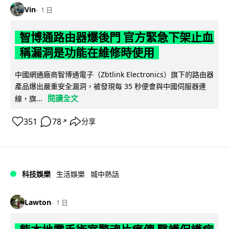
Vin
1 日
智博通路由器爆後門 官方緊急下架止血
稱漏洞是功能在維修時使用
中國網通廠商智博通電子（Zbtlink Electronics）旗下的路由器
產品爆出嚴重安全漏洞，被發現每 35 秒便會與中國伺服器連
閱讀全文
線，旗...
351
78
分享
↗
科技娛樂
生活娛樂
城中熱話
Lawton
1 日