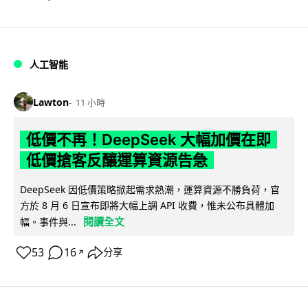
人工智能
Lawton
11 小時
低價不再！DeepSeek 大幅加價在即
低價搶客反釀運算資源告急
DeepSeek 因低價策略掀起需求熱潮，運算資源不勝負荷，官
方於 8 月 6 日宣布即將大幅上調 API 收費，惟未公布具體加
閱讀全文
幅。事件與...
53
16
分享
↗