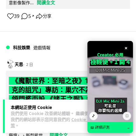
閱讀全文
意影像製作...
39
5
分享
↗
×
科技娛樂
遊戲情報
天恩
2 日
《魔獸世界：至暗之夜》12.1 「烏拉特
克的詛咒」專訪：巢穴不為提高世界首
領門檻而設 《諸王之眠》縮短約 10 分
鐘
本網站正使用 Cookie
我們使用 Cookie 改善網站體驗。 繼續使用
🎵
⛶
我們的網站即表示您同意我們的
Cookie 政
《魔獸世界：至暗之夜》版本更新 12.1「烏拉特克的詛咒」將
策
。
於 8 月 13 日正式上線，帶來全新區域「盤蛇島」、地城「毒牙
📖 詳細評測
→
閱讀全文
祭壇」、新型態世...