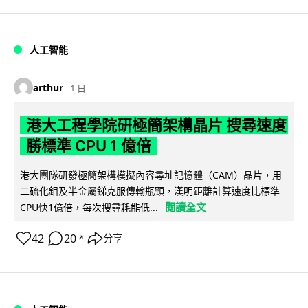
人工智能
arthur
1 日
港大工程學院研極簡架構晶片 搜尋速度
勝標準 CPU 1 億倍
港大團隊研發極簡架構模擬內容尋址記憶體（CAM）晶片，用
二硫化鉬及半金屬銻克服傳輸瓶頸，漢明距離計算速度比標準
閱讀全文
CPU快1億倍，每次搜尋耗能低...
42
20
分享
↗