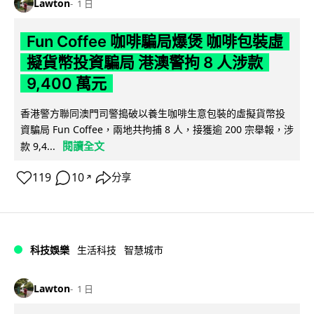
Lawton
1 日
Fun Coffee 咖啡騙局爆煲 咖啡包裝虛
擬貨幣投資騙局 港澳警拘 8 人涉款
9,400 萬元
香港警方聯同澳門司警搗破以養生咖啡生意包裝的虛擬貨幣投
資騙局 Fun Coffee，兩地共拘捕 8 人，接獲逾 200 宗舉報，涉
閱讀全文
款 9,4...
119
10
分享
↗
科技娛樂
生活科技
智慧城市
Lawton
1 日