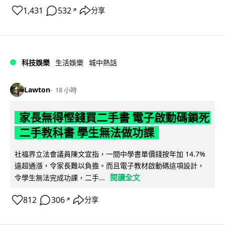
1,431
532
分享
↗
科技娛樂
生活娛樂
城中熱話
Lawton
18 小時
家長無得慳錢買二手書 電子啟動碼鎖死
二手教科書 學生無法做功課
社福界立法會議員陳文宜指，一間中學書單價錢按年加 14.7%
遠超通漲，令家長難以負擔。而且電子教材啟動碼這項設計，
閱讀全文
令學生無法完成功課，二手...
812
306
分享
↗