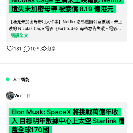
遺失未加密母帶 被索償 8.19 億港元
【唔見未加密母帶咁大件事】Netflix 洛杉磯辦公室被竊，未上
映的 Nicolas Cage 電影《Fortitude》母帶亦告失蹤。電影...
閱讀全文
181
10
分享
↗
人工智能
Vin
1 日
Elon Musk: SpaceX 將挑戰萬億年收
入 目標明年數據中心上太空 Starlink 覆
蓋全球170國