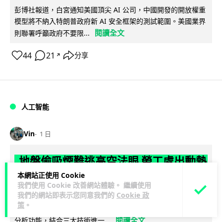
彭博社報道，白宮通知美國頂尖 AI 公司，中國開發的開放權重
模型將不納入特朗普政府新 AI 安全框架的測試範圍。美國業界
閱讀全文
則聯署呼籲政府不要限...
44
21
分享
↗
人工智能
Vin
1 日
地盤偷吸煙難逃高空法眼 勞工處出動熱
感無人機 擬加 AI 人臉識別精準執法
本網站正使用 Cookie
我們使用 Cookie 改善網站體驗。 繼續使用
我們的網站即表示您同意我們的
Cookie 政
勞工處投入配備熱感應鏡頭的小型無人機進行高空巡邏以打擊
策
。
地盤違例吸煙，並正研究於未來一年內引入 AI 人臉識別與行為
閱讀全文
分析功能，結合三大技術進一...