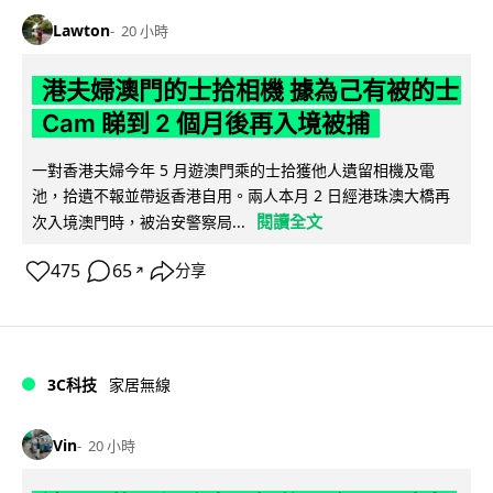
Lawton
20 小時
港夫婦澳門的士拾相機 據為己有被的士
Cam 睇到 2 個月後再入境被捕
一對香港夫婦今年 5 月遊澳門乘的士拾獲他人遺留相機及電
池，拾遺不報並帶返香港自用。兩人本月 2 日經港珠澳大橋再
閱讀全文
次入境澳門時，被治安警察局...
475
65
分享
↗
3C科技
家居無線
Vin
20 小時