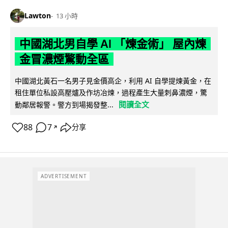
Lawton
13 小時
中國湖北男自學 AI 「煉金術」 屋內煉
金冒濃煙驚動全區
中國湖北黃石一名男子見金價高企，利用 AI 自學提煉黃金，在
租住單位私設高壓爐及作坊冶煉，過程產生大量刺鼻濃煙，驚
閱讀全文
動鄰居報警。警方到場揭發整...
88
7
分享
↗
ADVERTISEMENT