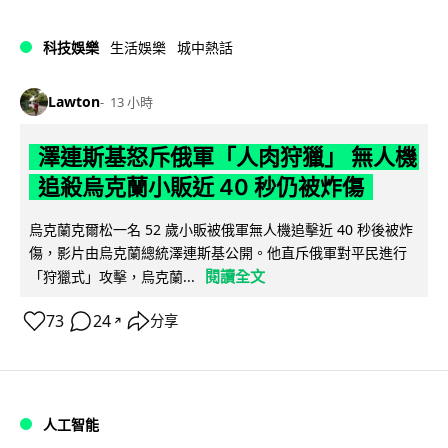
科技娛樂
生活娛樂
城中熱話
Lawton
13 小時
澤連斯基怒斥俄軍「人肉狩獵」 無人機
追殺烏克蘭小販近 40 秒仍被炸傷
烏克蘭克爾松一名 52 歲小販被俄軍無人機追擊近 40 秒後被炸
傷，影片由烏克蘭總統澤連斯基公開。他直斥俄軍對平民進行
閱讀全文
「狩獵式」攻擊，烏克蘭...
73
24
分享
↗
人工智能