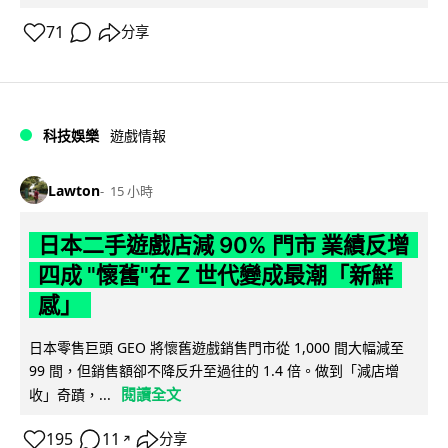
71
分享
科技娛樂
遊戲情報
Lawton
15 小時
日本二手遊戲店減 90% 門市 業績反增
四成 "懷舊"在 Z 世代變成最潮「新鮮
感」
日本零售巨頭 GEO 將懷舊遊戲銷售門市從 1,000 間大幅減至
99 間，但銷售額卻不降反升至過往的 1.4 倍。做到「減店增
閱讀全文
收」奇蹟，...
195
11
分享
↗