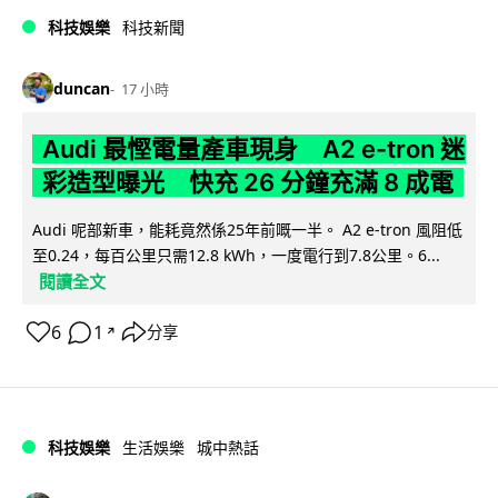
科技娛樂
科技新聞
duncan
17 小時
Audi 最慳電量產車現身 A2 e-tron 迷
彩造型曝光 快充 26 分鐘充滿 8 成電
Audi 呢部新車，能耗竟然係25年前嘅一半。 A2 e-tron 風阻低
至0.24，每百公里只需12.8 kWh，一度電行到7.8公里。6...
閱讀全文
6
1
分享
↗
科技娛樂
生活娛樂
城中熱話