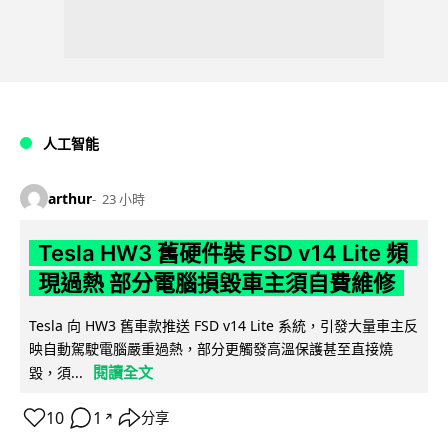
人工智能
arthur
23 小時
Tesla HW3 舊硬件裝 FSD v14 Lite 頻
現過熱 部分電腦損毀車主須自費維修
Tesla 向 HW3 舊車款推送 FSD v14 Lite 系統，引發大量車主反
映自動駕駛電腦嚴重過熱，部分更觸發高溫保護甚至直接燒
閱讀全文
毀，須...
10
1
分享
↗