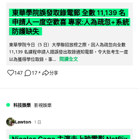
東華學院誤發取錄電郵 全數 11,139 名
申請人一度空歡喜 專家:人為疏忽+系統
防護缺失
東華學院今日（5 日）大學聯招放榜之際，因人為疏忽向全數
11,139 名課程申請人錯誤發出取錄通知電郵，令大批考生一度
閱讀全文
以為獲得學位取錄，事...
147
17
分享
↗
科技娛樂
影視娛樂
Lawton
1 日
Nicolas Cage 主演未上映電影 Netflix