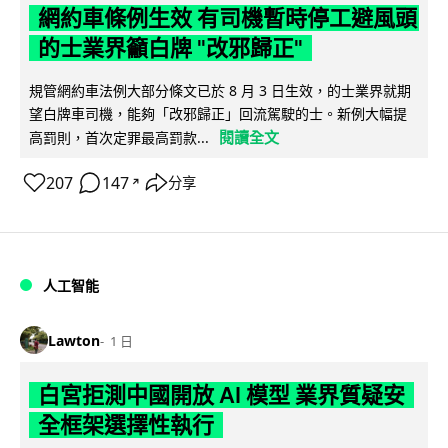
網約車條例生效 有司機暫時停工避風頭
的士業界籲白牌 "改邪歸正"
規管網約車法例大部分條文已於 8 月 3 日生效，的士業界就期
望白牌車司機，能夠「改邪歸正」回流駕駛的士。新例大幅提
閱讀全文
高罰則，首次定罪最高罰款...
207
147
分享
↗
人工智能
Lawton
1 日
白宮拒測中國開放 AI 模型 業界質疑安
全框架選擇性執行