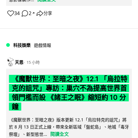
34
2
分享
↗
科技娛樂
遊戲情報
天恩
15 小時
《魔獸世界：至暗之夜》12.1 「烏拉特
克的詛咒」專訪：巢穴不為提高世界首
領門檻而設 《諸王之眠》縮短約 10 分
鐘
《魔獸世界：至暗之夜》版本更新 12.1「烏拉特克的詛咒」將
於 8 月 13 日正式上線，帶來全新區域「盤蛇島」、地城「毒牙
閱讀全文
祭壇」、新型態世...