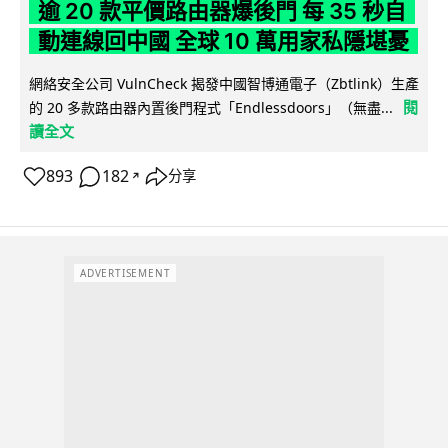
逾 20 款平價路由器爆後門 每 35 秒自
動連線回中國 全球 10 萬用家私隱堪憂
網絡安全公司 VulnCheck 揭發中國智博通電子（Zbtlink）生產
閱
的 20 多款路由器內置後門程式「Endlessdoors」（無盡...
讀全文
893
182
分享
↗
ADVERTISEMENT