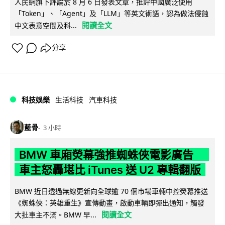
人民網旗下評論於 8 月 6 日發表文章，批評中國廣泛使用
「Token」、「Agent」及「LLM」等英文術語，認為做法侵蝕
閱讀全文
中文表意空間及科...
分享
科技娛樂
生活科技
汽車科技
藍骨
3 小時
BMW 車廂熒幕強推蜘蛛俠電影廣告
車主怒轟堪比 iTunes 送 U2 專輯翻版
BMW 近日透過無線更新向全球逾 70 個市場車輛中控熒幕推送
《蜘蛛俠：英雄重生》宣傳動畫，啟動車輛即彈出通知，觸發
閱讀全文
大批車主不滿。BMW 早...