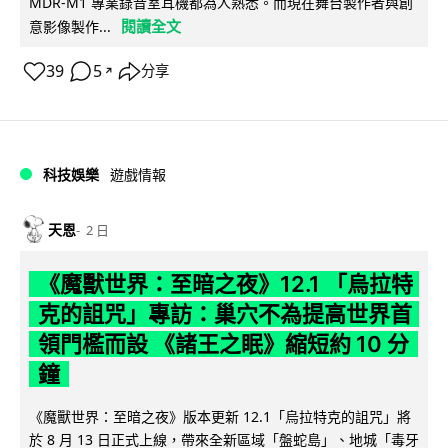
MDR-M1 專業錄音室耳機都為人熟悉。而現在舞台製作者與創
閱讀全文
意影像製作...
39
5
分享
↗
科技娛樂
遊戲情報
天恩
2 日
《魔獸世界：至暗之夜》12.1 「烏拉特
克的詛咒」專訪：巢穴不為提高世界首
領門檻而設 《諸王之眠》縮短約 10 分
鐘
《魔獸世界：至暗之夜》版本更新 12.1「烏拉特克的詛咒」將
於 8 月 13 日正式上線，帶來全新區域「盤蛇島」、地城「毒牙