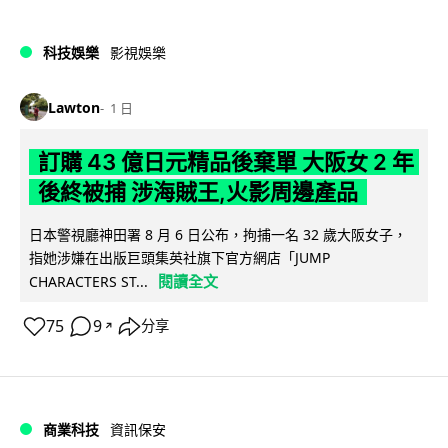
科技娛樂
影視娛樂
Lawton
1 日
訂購 43 億日元精品後棄單 大阪女 2 年
後終被捕 涉海賊王,火影周邊產品
日本警視廳神田署 8 月 6 日公布，拘捕一名 32 歲大阪女子，
指她涉嫌在出版巨頭集英社旗下官方網店「JUMP
閱讀全文
CHARACTERS ST...
75
9
分享
↗
商業科技
資訊保安