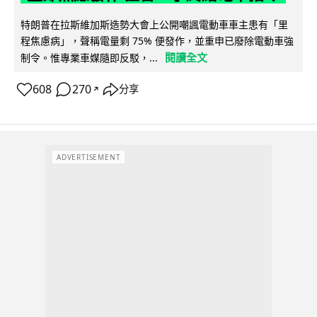
特朗普在拉斯維加斯造勢大會上公開嘲諷電動車車主患有「里
程焦慮病」，聲稱電量剩 75% 便發作，並重申已廢除電動車強
閱讀全文
制令。惟專業車媒隨即反駁，...
608
270
分享
↗
ADVERTISEMENT