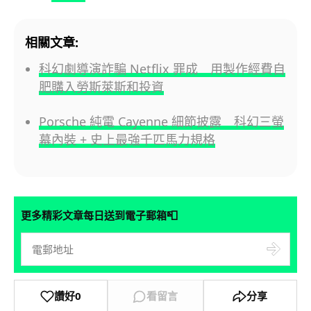
相關文章:
科幻劇導演詐騙 Netflix 罪成 用製作經費自
肥購入勞斯萊斯和投資
Porsche 純電 Cayenne 細節披露 科幻三螢
幕內裝 + 史上最強千匹馬力規格
📮
更多精彩文章每日送到電子郵箱
讚好
0
看留言
分享