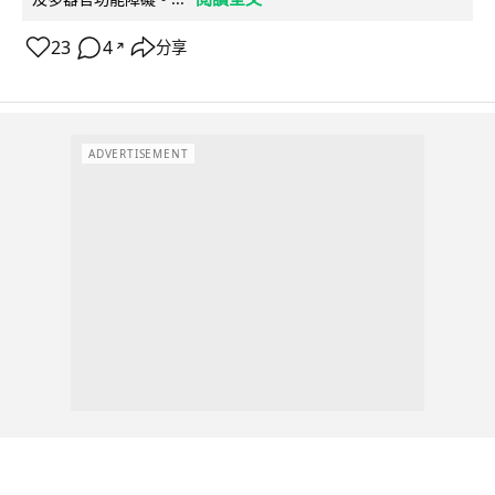
23
4
分享
↗
ADVERTISEMENT