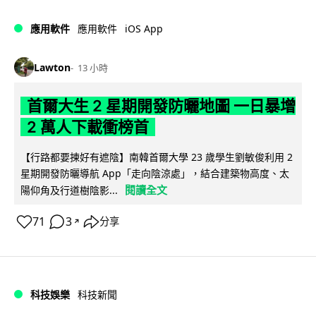
iOS App
應用軟件
應用軟件
Lawton
13 小時
首爾大生 2 星期開發防曬地圖 一日暴增
2 萬人下載衝榜首
【行路都要揀好有遮陰】南韓首爾大學 23 歲學生劉敏俊利用 2
星期開發防曬導航 App「走向陰涼處」，結合建築物高度、太
閱讀全文
陽仰角及行道樹陰影...
71
3
分享
↗
科技娛樂
科技新聞