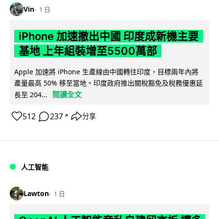
Vin
1 日
iPhone 加速撤出中國 印度成新機主要
基地 上年組裝增至5500萬部
Apple 加速將 iPhone 生產線由中國轉往印度，目標兩年內將
產量最高 50% 移至當地。印度政府推出關稅豁免及稅務優惠延
閱讀全文
長至 204...
512
237
分享
↗
人工智能
Lawton
1 日