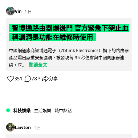
Vin
1 日
智博通路由器爆後門 官方緊急下架止血
稱漏洞是功能在維修時使用
中國網通廠商智博通電子（Zbtlink Electronics）旗下的路由器
產品爆出嚴重安全漏洞，被發現每 35 秒便會與中國伺服器連
閱讀全文
線，旗...
351
78
分享
↗
科技娛樂
生活娛樂
城中熱話
Lawton
1 日