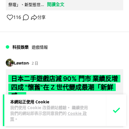
閱讀全文
祭壇」、新型態世...
116
分享
科技娛樂
遊戲情報
Lawton
2 日
日本二手遊戲店減 90% 門市 業績反增
四成 "懷舊"在 Z 世代變成最潮「新鮮
感」
本網站正使用 Cookie
我們使用 Cookie 改善網站體驗。 繼續使用
日本零售巨頭 GEO 將懷舊遊戲銷售門市從 1,000 間大幅減至
我們的網站即表示您同意我們的
Cookie 政
99 間，但銷售額卻不降反升至過往的 1.4 倍。做到「減店增
策
。
閱讀全文
收」奇蹟，...