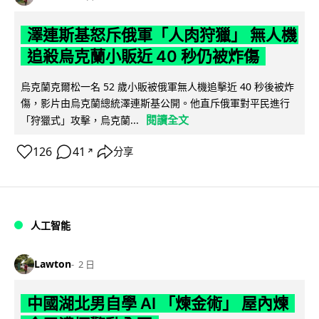
澤連斯基怒斥俄軍「人肉狩獵」 無人機
追殺烏克蘭小販近 40 秒仍被炸傷
烏克蘭克爾松一名 52 歲小販被俄軍無人機追擊近 40 秒後被炸
傷，影片由烏克蘭總統澤連斯基公開。他直斥俄軍對平民進行
閱讀全文
「狩獵式」攻擊，烏克蘭...
126
41
分享
↗
人工智能
Lawton
2 日
中國湖北男自學 AI 「煉金術」 屋內煉