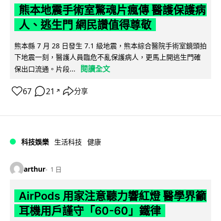
熊本地震手術室驚魂片瘋傳 醫護保護病
人、逃生門 網民讚值得尊敬
熊本縣 7 月 28 日發生 7.1 級地震，熊本綜合醫院手術室鏡頭拍
下地震一刻，醫護人員臨危不亂保護病人，更馬上開逃生門確
閱讀全文
保出口流通。片段...
67
21
分享
↗
科技娛樂
生活科技
健康
arthur
1 日
AirPods 用家注意聽力響紅燈 醫學界籲
耳機用戶謹守「60-60」鐵律