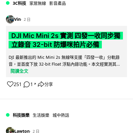
3C科技
家居無線
影音產品
Vin
2 日
DJI Mic Mini 2s 實測 四發一收同步獨
立錄音 32-bit 防爆咪拍片必備
DJI 最新推出的 Mic Mini 2s 無線咪支援「四發一收」分軌錄
音，並首度下放 32-bit Float 浮點內錄功能。本文經實測其...
閱讀全文
251
1
分享
↗
科技娛樂
生活娛樂
城中熱話
Lawton
2 日