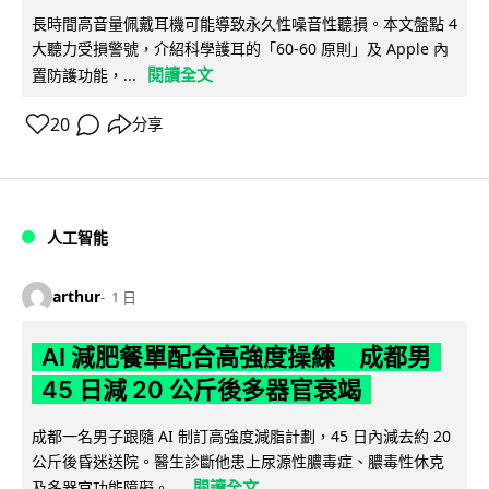
長時間高音量佩戴耳機可能導致永久性噪音性聽損。本文盤點 4
大聽力受損警號，介紹科學護耳的「60-60 原則」及 Apple 內
閱讀全文
置防護功能，...
20
分享
人工智能
arthur
1 日
AI 減肥餐單配合高強度操練 成都男
45 日減 20 公斤後多器官衰竭
成都一名男子跟隨 AI 制訂高強度減脂計劃，45 日內減去約 20
公斤後昏迷送院。醫生診斷他患上尿源性膿毒症、膿毒性休克
閱讀全文
及多器官功能障礙。...