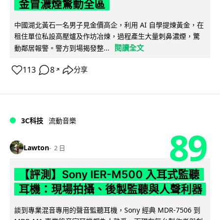
金冒濃煙驚動全區
中國湖北黃石一名男子見金價高企，利用 AI 自學提煉黃金，在
租住單位私設高壓爐及作坊冶煉，過程產生大量刺鼻濃煙，驚
閱讀全文
動鄰居報警。警方到場揭發整...
113
8
分享
↗
3C科技
流動音樂
89
Lawton
2 日
【評測】Sony IER-M500 入耳式監聽
耳機：現場拍攝、後製監聽與人聲利器
談到專業混音專用的聲音監聽耳機，Sony 經典 MDR-7506 到