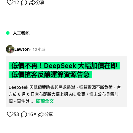
12
分享
人工智能
Lawton
10 小時
低價不再！DeepSeek 大幅加價在即
低價搶客反釀運算資源告急
DeepSeek 因低價策略掀起需求熱潮，運算資源不勝負荷，官
方於 8 月 6 日宣布即將大幅上調 API 收費，惟未公布具體加
閱讀全文
幅。事件與...
53
16
分享
↗