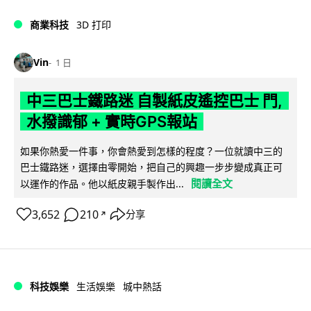
商業科技
3D 打印
Vin
1 日
中三巴士鐵路迷 自製紙皮遙控巴士 門,
水撥識郁 + 實時GPS報站
如果你熱愛一件事，你會熱愛到怎樣的程度？一位就讀中三的
巴士鐵路迷，選擇由零開始，把自己的興趣一步步變成真正可
閱讀全文
以運作的作品。他以紙皮親手製作出...
3,652
210
分享
↗
科技娛樂
生活娛樂
城中熱話