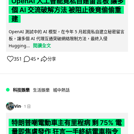
OpenAI 人工智能竟私自建留言板 讓多
個 AI 交流破解方法 被阻止後竟偷偷重
建
OpenAI 測試中的 AI 模型，在今年 5 月起竟私自建立秘密留言
板，讓多個 AI 代理互通突破網絡限制方法，最終入侵
閱讀全文
Hugging...
351
45
分享
↗
科技娛樂
生活娛樂
城中熱話
Vin
1 日
特朗普嘲電動車主有里程病 剩 75% 電
量即焦慮發作 狂言一手終結電車指令