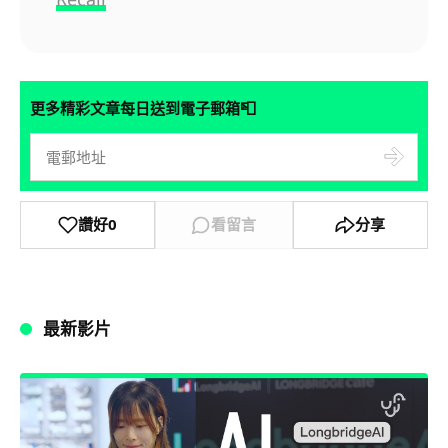
📮
更多精彩文章每日送到電子郵箱
讚好
0
看留言
分享
最新影片