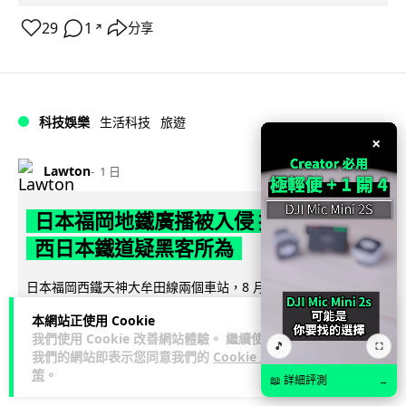
29
1
分享
↗
科技娛樂
生活科技
旅遊
×
Lawton
1 日
日本福岡地鐵廣播被入侵 播不雅歌曲
西日本鐵道疑黑客所為
日本福岡西鐵天神大牟田線兩個車站，8 月 4 日廣播系統離奇
播出粗俗歌聲，西日本鐵道懷疑遭第三方非法入侵，正調查事
本網站正使用 Cookie
閱讀全文
件並考慮報案。網上一度傳言...
我們使用 Cookie 改善網站體驗。 繼續使用
🎵
⛶
我們的網站即表示您同意我們的
Cookie 政
40
2
分享
↗
策
。
📖 詳細評測
→