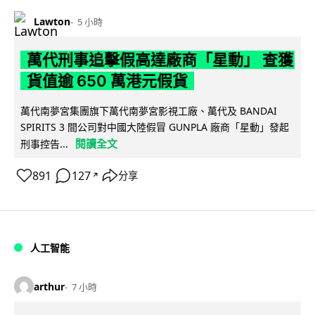
Lawton
5 小時
萬代刑事追擊假高達廠商「星動」 查獲
貨值逾 650 萬港元假貨
萬代南夢宮集團旗下萬代南夢宮影視工廠、萬代及 BANDAI
SPIRITS 3 間公司對中國大陸假冒 GUNPLA 廠商「星動」發起
閱讀全文
刑事控告...
891
127
分享
↗
人工智能
arthur
7 小時