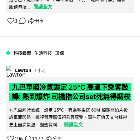
閱讀全文
服務包括...
3
分享
科技娛樂
生活科技
環保
Lawton
1 小時
九巴車廂冷氣鎖定 25°C 高溫下乘客鼓
譟: 熱到爆炸 司機指公司set死無得調校
九巴車廂冷氣統一設定 25°C，有乘客乘搭 60M 線期間拍片投
訴車廂悶熱，批評管理層漠視乘客感受，事件正值天文台錄得
閱讀全文
史上最高氣溫。翻查資料...
196
117
分享
↗