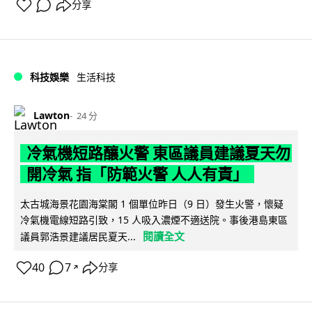
分享
科技娛樂
生活科技
Lawton
24 分
冷氣機短路釀火警 東區議員建議夏天勿
開冷氣 指「防範火警 人人有責」
太古城海景花園海棠閣 1 個單位昨日（9 日）發生火警，懷疑
冷氣機電線短路引致，15 人吸入濃煙不適送院。事後港島東區
閱讀全文
議員郭浩景建議居民夏天...
40
7
分享
↗