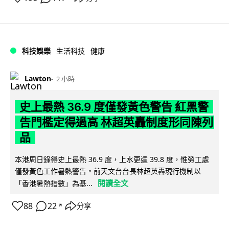
科技娛樂
生活科技
健康
Lawton
2 小時
史上最熱 36.9 度僅發黃色警告 紅黑警
告門檻定得過高 林超英轟制度形同陳列
品
本港周日錄得史上最熱 36.9 度，上水更達 39.8 度，惟勞工處
僅發黃色工作暑熱警告。前天文台台長林超英轟現行機制以
閱讀全文
「香港暑熱指數」為基...
88
22
分享
↗