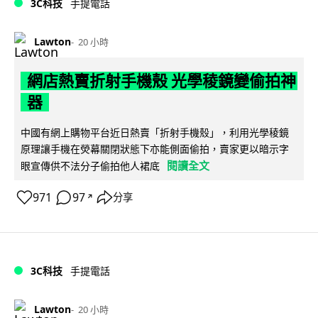
3C科技
手提電話
Lawton
20 小時
網店熱賣折射手機殼 光學稜鏡變偷拍神
器
中國有網上購物平台近日熱賣「折射手機殼」，利用光學稜鏡
原理讓手機在熒幕關閉狀態下亦能側面偷拍，賣家更以暗示字
閱讀全文
眼宣傳供不法分子偷拍他人裙底
971
97
分享
↗
3C科技
手提電話
Lawton
20 小時