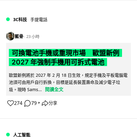
3C科技
手提電話
藍骨
23 小時
可換電池手機或重現市場 歐盟新例
2027 年強制手機用可拆式電池
歐盟新例將於 2027 年 2 月 18 日生效，規定手機及平板電腦電
池須可由用戶自行拆換，目標是延長裝置壽命及減少電子垃
閱讀全文
圾。現時 Sams...
274
79
分享
↗
人工智能