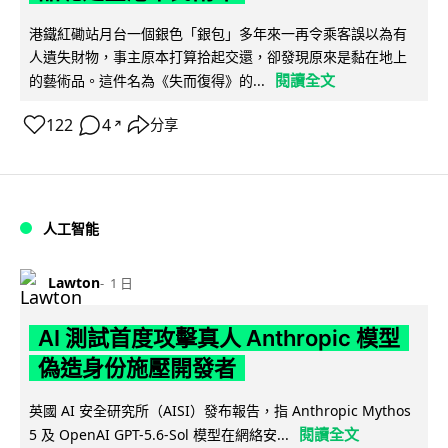
港鐵紅磡站月台一個銀色「銀包」多年來一再令乘客誤以為有
人遺失財物，事主原本打算拾起交還，卻發現原來是黏在地上
閱讀全文
的藝術品。這件名為《失而復得》的...
122
4
分享
↗
人工智能
Lawton
1 日
AI 測試首度攻擊真人 Anthropic 模型
偽造身份施壓開發者
英國 AI 安全研究所（AISI）發布報告，指 Anthropic Mythos
閱讀全文
5 及 OpenAI GPT-5.6-Sol 模型在網絡安...