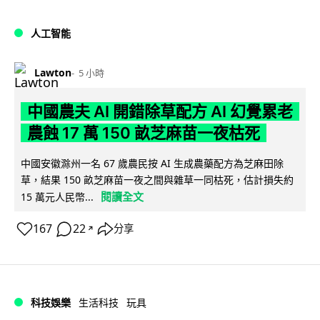
人工智能
Lawton
5 小時
中國農夫 AI 開錯除草配方 AI 幻覺累老
農蝕 17 萬 150 畝芝麻苗一夜枯死
中國安徽滁州一名 67 歲農民按 AI 生成農藥配方為芝麻田除
草，結果 150 畝芝麻苗一夜之間與雜草一同枯死，估計損失約
閱讀全文
15 萬元人民幣...
167
22
分享
↗
科技娛樂
生活科技
玩具