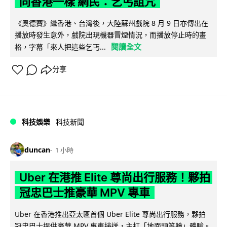
同香港一樣 網民：乞丐詛咒
《奧德賽》繼香港、台灣後，大陸蘇州戲院 8 月 9 日亦傳出在
播放時發生意外，戲院出現機器冒煙情況，而播放停止時的畫
閱讀全文
格，字幕「來人把這些乞丐...
分享
科技娛樂
科技新聞
duncan
1 小時
Uber 在港推 Elite 尊尚出行服務！夥拍
冠忠巴士推豪華 MPV 專車
Uber 在香港推出亞太區首個 Uber Elite 尊尚出行服務，夥拍
冠忠巴士提供豪華 MPV 專車接送，主打「地面頭等艙」體驗。