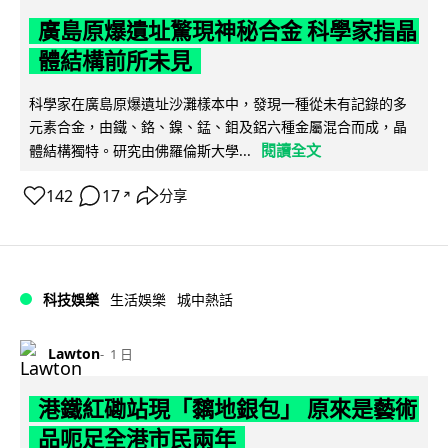
廣島原爆遺址驚現神秘合金 科學家指晶
體結構前所未見
科學家在廣島原爆遺址沙灘樣本中，發現一種從未有記錄的多
元素合金，由鐵、鉻、鎳、錳、鉬及鋁六種金屬混合而成，晶
閱讀全文
體結構獨特。研究由佛羅倫斯大學...
142
17
分享
↗
科技娛樂
生活娛樂
城中熱話
Lawton
1 日
港鐵紅磡站現「黐地銀包」 原來是藝術
品呃足全港市民兩年