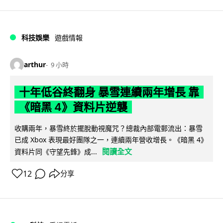
科技娛樂
遊戲情報
arthur
9 小時
十年低谷終翻身 暴雪連續兩年增長 靠
《暗黑 4》資料片逆襲
收購兩年，暴雪終於擺脫動視魔咒？總裁內部電郵流出：暴雪
已成 Xbox 表現最好團隊之一，連續兩年營收增長。《暗黑 4》
閱讀全文
資料片同《守望先鋒》成...
12
分享