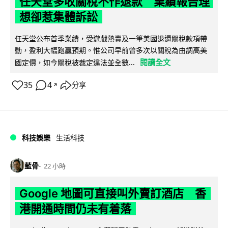
任天堂多收關稅不作退款 業績報告理
想卻惹集體訴訟
任天堂公布首季業績，受遊戲熱賣及一筆美國退還關稅款項帶
動，盈利大幅跑贏預期。惟公司早前曾多次以關稅為由調高美
閱讀全文
國定價，如今關稅被裁定違法並全數...
35
4
分享
↗
科技娛樂
生活科技
藍骨
22 小時
Google 地圖可直接叫外賣訂酒店 香
港開通時間仍未有着落