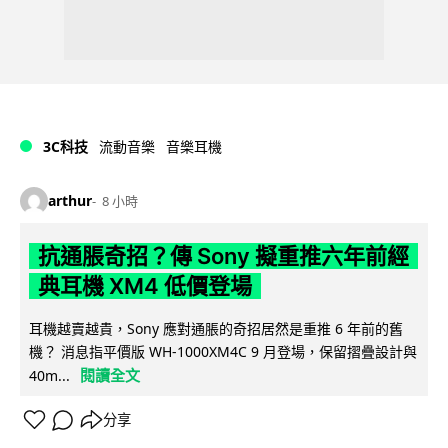
3C科技
流動音樂
音樂耳機
arthur
8 小時
抗通脹奇招？傳 Sony 擬重推六年前經
典耳機 XM4 低價登場
耳機越賣越貴，Sony 應對通脹的奇招居然是重推 6 年前的舊
機？ 消息指平價版 WH-1000XM4C 9 月登場，保留摺疊設計與
閱讀全文
40m...
分享