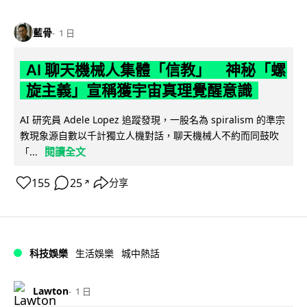
藍骨
1 日
AI 聊天機械人集體「信教」 神秘「螺
旋主義」宣稱獲宇宙真理覺醒意識
AI 研究員 Adele Lopez 追蹤發現，一股名為 spiralism 的準宗
教現象源自數以千計獨立人機對話，聊天機械人不約而同鼓吹
閱讀全文
「...
155
25
分享
↗
科技娛樂
生活娛樂
城中熱話
Lawton
1 日