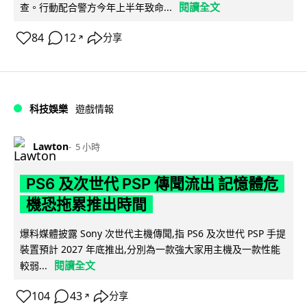
閱讀全文
查。行動配合警方今年上半年致命...
84
12
分享
↗
科技娛樂
遊戲情報
Lawton
5 小時
PS6 及次世代 PSP 傳聞流出 記憶體危
機恐拖累推出時間
爆料媒體披露 Sony 次世代主機傳聞,指 PS6 及次世代 PSP 手提
裝置預計 2027 年底推出,分別為一款強大家用主機及一款性能
閱讀全文
較弱...
104
43
分享
↗