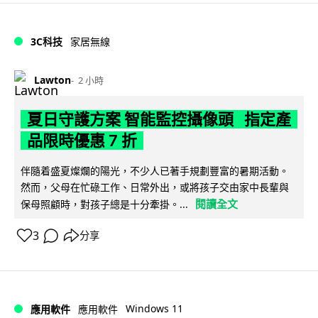
3C科技
家居無線
Lawton
2 小時
夏日守護方案 智能監控攝像頭 指定產
品限時優惠 7 折
伴隨着盛夏燦爛的陽光，不少人已著手規劃豐富的暑期活動。
然而，父母在忙碌工作、日常外出，或將孩子交由家中長輩與
閱讀全文
保母照顧時，對孩子總是十分牽掛。...
3
分享
Windows 11
應用軟件
應用軟件